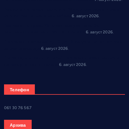
Вражогрнци чувају традицију: “Михољски сусрети села”
уз спортска надметања и забаву
6. август 2026.
Варварин подржао 25 нових предузетника: За
самозапошљавање по 380.000 динара
6. август 2026.
“Трстеник на Морави” од 10. до 16. августа: Богат програм
за све генерације
6. август 2026.
“Да се ради и гради по твом”: Трстеник улаже 4 милиона
динара у пројекте грађана
6. август 2026.
Телефон
061 30 76 567
Архива