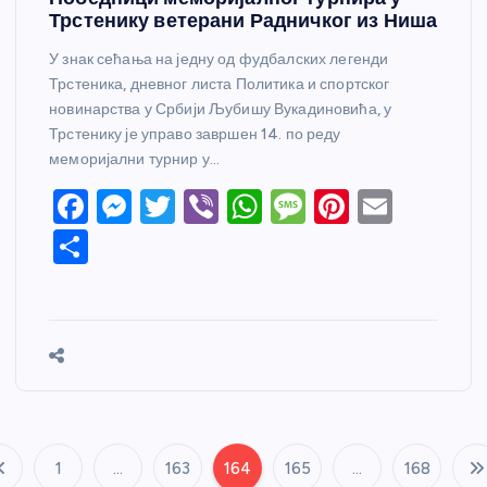
Трстенику ветерани Радничког из Ниша
У знак сећања на једну од фудбалских легенди
Трстеника, дневног листа Политика и спортског
новинарства у Србији Љубишу Вукадиновића, у
Трстенику је управо завршен 14. по реду
меморијални турнир у…
F
M
T
Vi
W
M
Pi
E
a
e
w
b
h
e
nt
m
S
c
ss
itt
er
at
ss
er
ail
h
e
e
er
s
a
e
ar
b
n
A
g
st
e
o
g
p
e
o
er
p
k
1
…
163
164
165
…
168