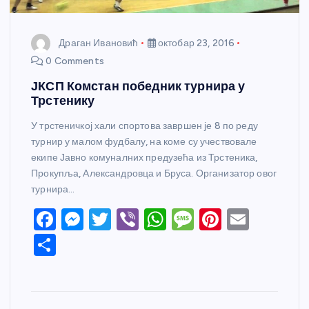
Драган Ивановић
октобар 23, 2016
0 Comments
ЈКСП Комстан победник турнира у
Трстенику
У трстеничкој хали спортова завршен је 8 по реду
турнир у малом фудбалу, на коме су учествовале
екипе Јавно комуналних предузећа из Трстеника,
Прокупља, Александровца и Бруса. Организатор овог
турнира…
F
M
T
Vi
W
M
Pi
E
a
e
w
b
h
e
nt
m
S
c
ss
itt
er
at
ss
er
ail
h
e
e
er
s
a
e
ar
b
n
A
g
st