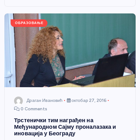
o
g
p
e
o
er
p
k
ОБРАЗОВАЊЕ
Драган Ивановић
октобар 27, 2016
0 Comments
Трстенички тим награђен на
Међународном Сајму проналазака и
иновација у Београду