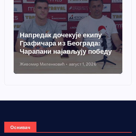
Спортски центар “Ћићевац”
добија савремени систем
грејања
Никола Петровић
јул 31, 2026
Оснивач