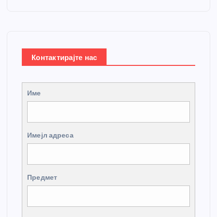
Контактирајте нас
Име
Имејл адреса
Предмет