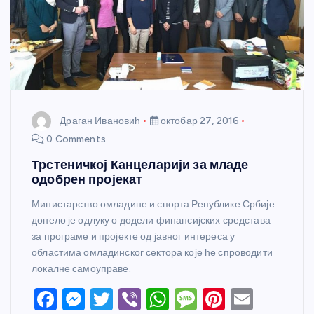
Драган Ивановић
октобар 27, 2016
0 Comments
Трстеничкој Канцеларији за младе
одобрен пројекат
Министарство омладине и спорта Републике Србије
донело је одлуку о додели финансијских средстава
за програме и пројекте од јавног интереса у
областима омладинског сектора које ће спроводити
локалне самоуправе.
F
M
T
Vi
W
M
Pi
E