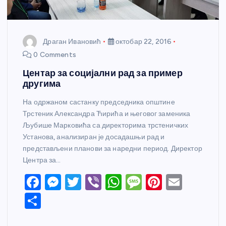
Драган Ивановић
октобар 22, 2016
0 Comments
Центар за социјални рад за пример
другима
На одржаном састанку председника општине
Трстеник Александра Ћирића и његовог заменика
Љубише Марковића са директорима трстеничких
Установа, анализиран је досадашњи рад и
представљени планови за наредни период. Директор
Центра за…
F
M
T
Vi
W
M
Pi
E
a
e
w
b
h
e
nt
m
S
c
ss
itt
er
at
ss
er
ail
h