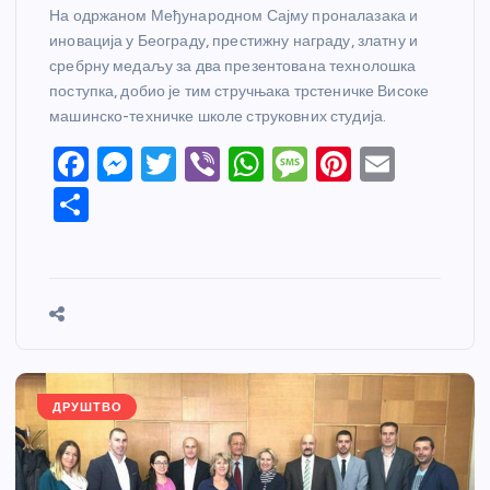
На одржаном Међународном Сајму проналазака и
иновација у Београду, престижну награду, златну и
сребрну медаљу за два презентована технолошка
поступка, добио је тим стручњака трстеничке Високе
машинско-техничке школе струковних студија.
F
M
T
Vi
W
M
Pi
E
a
e
w
b
h
e
nt
m
S
c
ss
itt
er
at
ss
er
ail
h
e
e
er
s
a
e
ar
b
n
A
g
st
e
o
g
p
e
o
er
p
k
ДРУШТВО