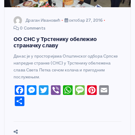
Драган Ивановић
октобар 27, 2016
0 Comments
ОО СНС у Трстенику обележио
страначку славу
Данас је у просторијама Општинског одбора Српске
напредне странке (СНС) у Трстенику обележена
слава Света Петка сечом колача и пригодним
послужењем.
F
M
T
Vi
W
M
Pi
E
a
e
w
b
h
e
nt
m
S
c
ss
itt
er
at
ss
er
ail
h
e
e
er
s
a
e
ar
b
n
A
g
st
e