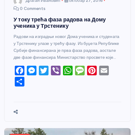
Драган Ивановић
октобар 27, 2016
0 Comments
У току трећа фаза радова на Дому
ученика у Трстенику
Радови на изградњи новог Дома ученика и студената
у Трстенику улазе у трећу фазу. Из буџета Републике
Србије финансирана је прва фаза радова, аостале
две фазе финансира Министарство просвете које…
F
M
T
Vi
W
M
Pi
E
a
e
w
b
h
e
nt
m
S
c
ss
itt
er
at
ss
er
ail
h
e
e
er
s
a
e
ar
b
n
A
g
st
e
o
g
p
e
o
er
p