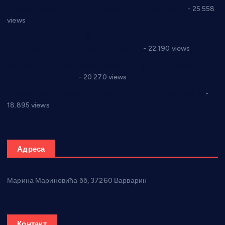
Апел за помоћ породици Марковић из Варварина
- 25.558
views
Саопштење и демант Дома здравља “Др Властимир
Годић” на текст који кружи фејсбуком
- 22.190 views
Јелена Вујић-Обрадовић представник Александровца у
Парламенту Србије
- 20.270 views
Откривена илегална штампарија новца код Варварина
-
18.895 views
Адреса
Марина Мариновића бб, 37260 Варварин
Контакт