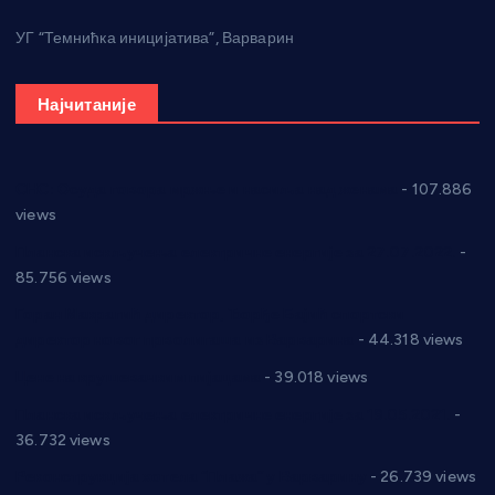
УГ “Темнићка иницијатива”, Варварин
Најчитаније
СНС: Осуда говора мржње и насиља над женама
- 107.886
views
Планска искључења електричне енергије за 27.07.2022.
-
85.756 views
Горан Макрагић директор, Ђорђе Бајић спортски
директор новог прволигаша из Варварина
- 44.318 views
Цене на крушевачким пијацама
- 39.018 views
Планска искључења електричне енергије за 19.05.2021.
-
36.732 views
Реконструкција хотела “Плажа” у Варварину
- 26.739 views