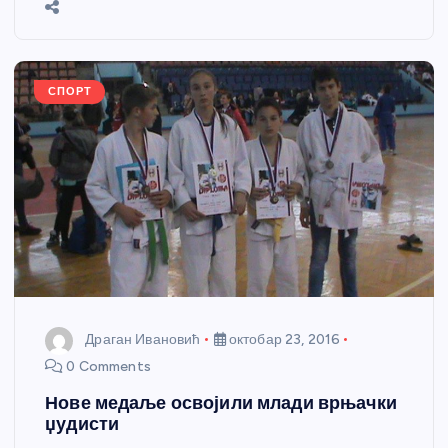
e
o
g
p
e
o
er
p
k
СПОРТ
Драган Ивановић
октобар 23, 2016
0 Comments
Нове медаље освојили млади врњачки
џудисти