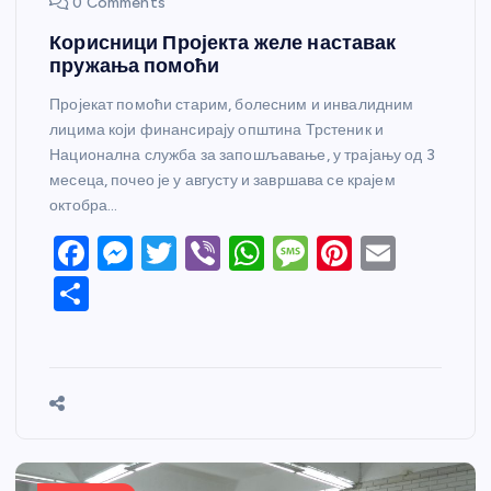
0 Comments
Корисници Пројекта желе наставак
пружања помоћи
Пројекат помоћи старим, болесним и инвалидним
лицима који финансирају општина Трстеник и
Национална служба за запошљавање, у трајању од 3
месеца, почео је у августу и завршава се крајем
октобра…
F
M
T
Vi
W
M
Pi
E
a
e
w
b
h
e
nt
m
S
c
ss
itt
er
at
ss
er
ail
h
e
e
er
s
a
e
ar
b
n
A
g
st
e
o
g
p
e
o
er
p