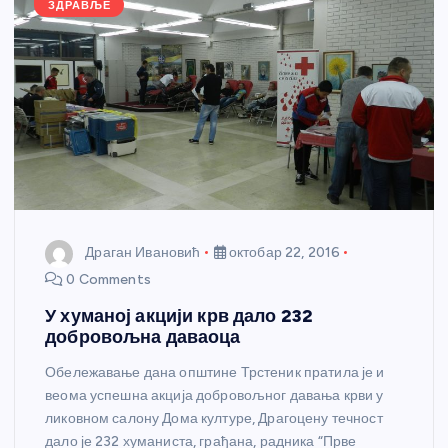
k
ЗДРАВЉЕ
Драган Ивановић
октобар 22, 2016
0 Comments
У хуманој акцији крв дало 232
добровољна даваоца
Обележавање дана општине Трстеник пратила је и
веома успешна акција добровољног давања крви у
ликовном салону Дома културе, Драгоцену течност
дало је 232 хуманиста, грађана, радника “Прве