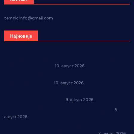
temnic.info@gmail.com
Најновије
Рок звуци крај средњовековне тврђаве: “Riff” бенд 15.
августа у Град Сталаћу
10. август 2026.
Спрема се рок спектакл у Варварину: “Трећа смена” 14.
августа у центру града
10. август 2026.
Вече за памћење у Брусу: “Trio Maracto” одушевио
публику на Градском базену
9. август 2026.
“Долина Бачине” кренула у уређење кутка за младе
8.
август 2026.
Општина Ћићевац наставља да подржава предузетнике:
10 нових субвенција за самозапошљавање
7. август 2026.