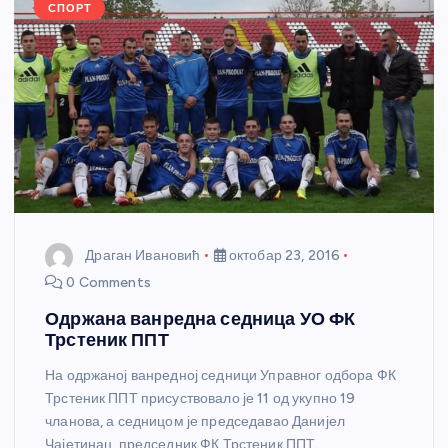
k
СПОРТ
Драган Ивановић
октобар 23, 2016
0 Comments
Одржана ванредна седница УО ФК
Трстеник ППТ
На одржаној ванредној седници Управног одбора ФК
Трстеник ППТ присуствовало је 11 од укупно 19
чланова, а седницом је председавао Данијел
Чајетинац, председник ФК Трстеник ППТ.