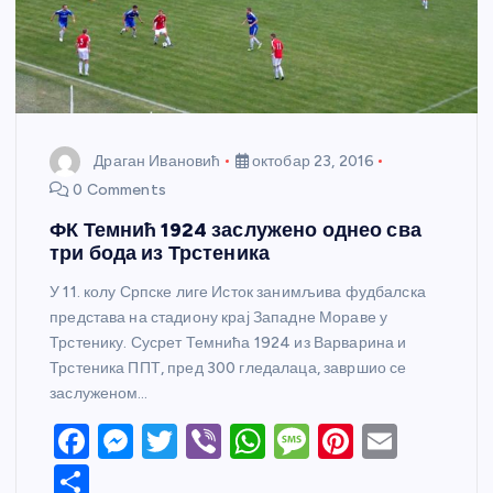
Драган Ивановић
октобар 23, 2016
0 Comments
ФК Темнић 1924 заслужено однео сва
три бода из Трстеника
У 11. колу Српске лиге Исток занимљива фудбалска
представа на стадиону крај Западне Мораве у
Трстенику. Сусрет Темнића 1924 из Варварина и
Трстеника ППТ, пред 300 гледалаца, завршио се
заслуженом…
F
M
T
Vi
W
M
Pi
E
a
e
w
b
h
e
nt
m
S