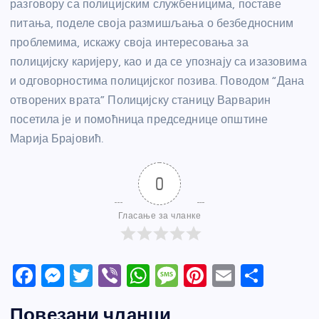
разговору са полицијским службеницима, поставе
питања, поделе своја размишљања о безбедносним
проблемима, искажу своја интересовања за
полицијску каријеру, као и да се упознају са изазовима
и одговорностима полицијског позива. Поводом “Дана
отворених врата” Полицијску станицу Варварин
посетила је и помоћница председнице општине
Марија Брајовић.
0
Гласање за чланке
F
M
T
Vi
W
M
Pi
E
S
a
e
w
b
h
e
nt
m
h
Повезани чланци