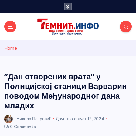
S
k
i
p
t
o
Темнићки
c
Home
o
n
информативн
t
e
“Дан отворених врата” у
и портал
n
Полицијској станици Варварин
t
поводом Међународног дана
младих
Никола Петровић
Друштво
август 12, 2024
0 Comments