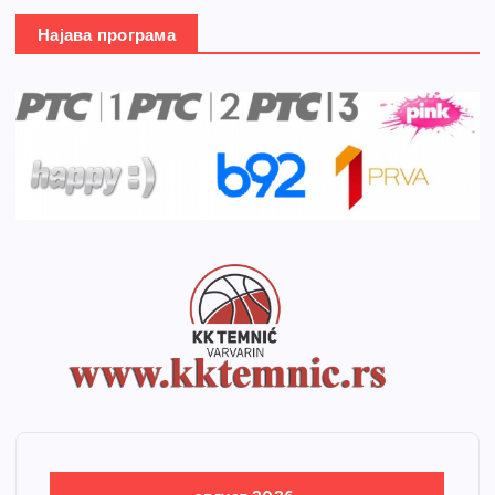
Најава програма