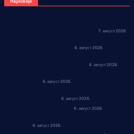
Најновије
Општина Ћићевац наставља да подржава предузетнике:
10 нових субвенција за самозапошљавање
7. август 2026.
Вражогрнци чувају традицију: “Михољски сусрети села”
уз спортска надметања и забаву
6. август 2026.
Варварин подржао 25 нових предузетника: За
самозапошљавање по 380.000 динара
6. август 2026.
“Трстеник на Морави” од 10. до 16. августа: Богат програм
за све генерације
6. август 2026.
“Да се ради и гради по твом”: Трстеник улаже 4 милиона
динара у пројекте грађана
6. август 2026.
In memoriam: Тања Вилотијевић
6. август 2026.
Даница Петровић оживљава лик и дело Десанке
Максимовић
6. август 2026.