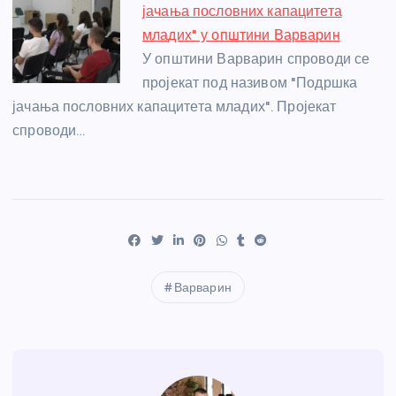
јачања пословних капацитета
младих" у општини Варварин
У општини Варварин спроводи се
пројекат под називом "Подршка
јачања пословних капацитета младих". Пројекат
спроводи…
Варварин