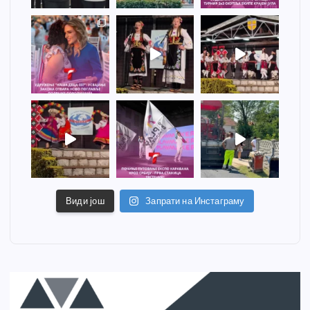
Види још
Запрати на Инстаграму