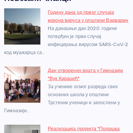
c
ss
itt
er
at
ss
er
ail
ar
e
e
er
s
a
e
e
Годину дана од првог случаја
b
n
A
g
st
корона вируса у општини Варварин
o
g
p
e
На данашњи дан 2020. године
o
er
p
потврђен је први случај
инфицирања вирусом SARS-CoV-2
k
код мушкарца са…
Дан отворених врата у Гимназији
"Вук Караџић"
За ученике осмог разреда свих
основних школа у општини
Трстеник ученици и запослени у
Гимназији…
Реализација пројекта "Подршка