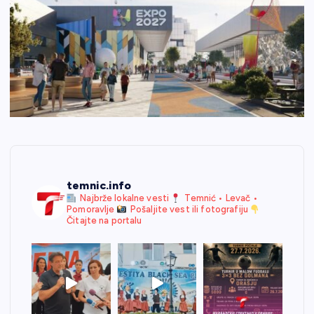
temnic.info
Najbrže lokalne vesti
Temnić • Levač •
Pomoravlje
Pošaljite vest ili fotografiju
Čitajte na portalu