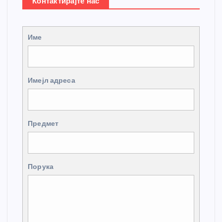
Контактирајте нас
Име
Имејл адреса
Предмет
Порука