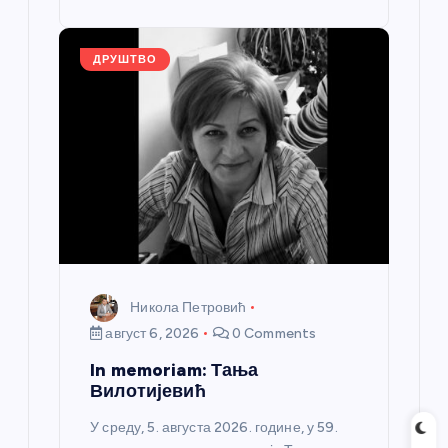
st
o
er
p
k
ДРУШТВО
Никола Петровић
август 6, 2026
0 Comments
In memoriam: Тања
Вилотијевић
У среду, 5. августа 2026. године, у 59.