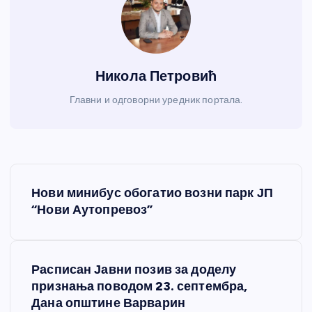
Никола Петровић
Главни и одговорни уредник портала.
К
Нови минибус обогатио возни парк ЈП
р
“Нови Аутопревоз”
е
Расписан Јавни позив за доделу
т
признања поводом 23. септембра,
Дана општине Варварин