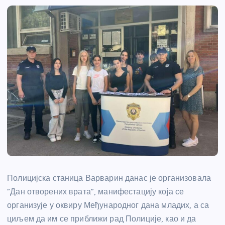
Полицијска станица Варварин данас је организовала
“Дан отворених врата”, манифестацију која се
организује у оквиру Међународног дана младих, а са
циљем да им се приближи рад Полиције, као и да