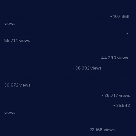
СНС: Осуда говора мржње и насиља над женама
- 107.868
views
Планска искључења електричне енергије за 27.07.2022.
-
85.714 views
Горан Макрагић директор, Ђорђе Бајић спортски
директор новог прволигаша из Варварина
- 44.290 views
Цене на крушевачким пијацама
- 38.992 views
Планска искључења електричне енергије за 19.05.2021.
-
36.672 views
Реконструкција хотела “Плажа” у Варварину
- 26.717 views
Апел за помоћ породици Марковић из Варварина
- 25.542
views
Саопштење и демант Дома здравља “Др Властимир
Годић” на текст који кружи фејсбуком
- 22.168 views