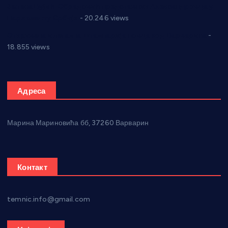
Јелена Вујић-Обрадовић представник Александровца у
Парламенту Србије
- 20.246 views
Откривена илегална штампарија новца код Варварина
-
18.855 views
Адреса
Марина Мариновића бб, 37260 Варварин
Контакт
temnic.info@gmail.com