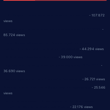
СНС: Осуда говора мржње и насиља над женама
- 107.872
views
Планска искључења електричне енергије за 27.07.2022.
-
85.724 views
Горан Макрагић директор, Ђорђе Бајић спортски
директор новог прволигаша из Варварина
- 44.294 views
Цене на крушевачким пијацама
- 39.000 views
Планска искључења електричне енергије за 19.05.2021.
-
36.690 views
Реконструкција хотела “Плажа” у Варварину
- 26.721 views
Апел за помоћ породици Марковић из Варварина
- 25.546
views
Саопштење и демант Дома здравља “Др Властимир
Годић” на текст који кружи фејсбуком
- 22.176 views