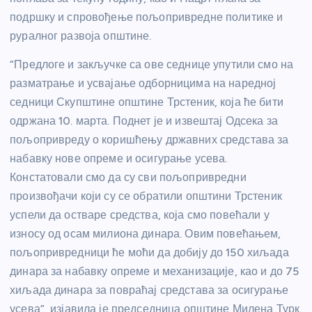
подршку и спровођење пољопривредне политике и
руралног развоја општине.
“Предлоге и закључке са ове седнице упутили смо на
разматрање и усвајање одборницима на наредној
седници Скупштине општине Трстеник, која ће бити
одржана 10. марта. Поднет је и извештај Одсека за
пољопривреду о коришћењу државних средстава за
набавку нове опреме и осигурање усева.
Констатовали смо да су сви пољопривредни
произвођачи који су се обратили општини Трстеник
успели да остваре средства, која смо повећали у
износу од осам милиона динара. Овим повећањем,
пољопривредници ће моћи да добију до 150 хиљада
динара за набавку опреме и механизације, као и до 75
хиљада динара за повраћај средстава за осигурање
усева”, изјавила је председница општине Милена Турк.