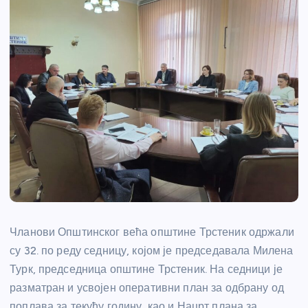
Чланови Општинског већа општине Трстеник одржали
су 32. по реду седницу, којом је председавала Милена
Турк, председница општине Трстеник. На седници је
разматран и усвојен оперативни план за одбрану од
поплава за текућу годину, као и Нацрт плана за