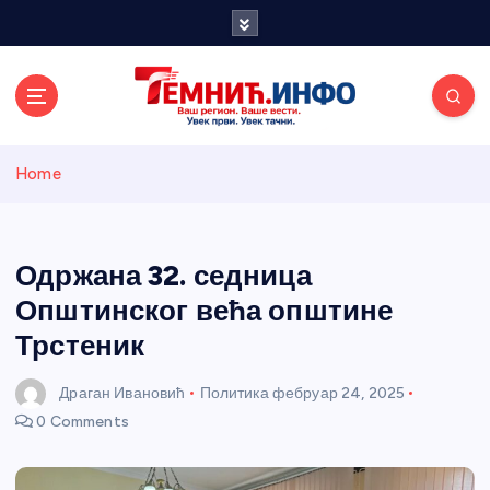
S
k
i
p
t
o
Темнићки
c
Home
o
n
информативн
t
e
Одржана 32. седница
и портал
n
Општинског већа општине
t
Трстеник
Драган Ивановић
Политика
фебруар 24, 2025
0 Comments