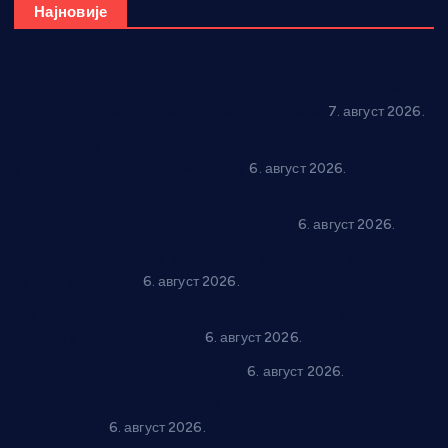
Најновије
Општина Ћићевац наставља да подржава предузетнике:
10 нових субвенција за самозапошљавање
7. август 2026.
Вражогрнци чувају традицију: “Михољски сусрети села”
уз спортска надметања и забаву
6. август 2026.
Варварин подржао 25 нових предузетника: За
самозапошљавање по 380.000 динара
6. август 2026.
“Трстеник на Морави” од 10. до 16. августа: Богат програм
за све генерације
6. август 2026.
“Да се ради и гради по твом”: Трстеник улаже 4 милиона
динара у пројекте грађана
6. август 2026.
In memoriam: Тања Вилотијевић
6. август 2026.
Даница Петровић оживљава лик и дело Десанке
Максимовић
6. август 2026.