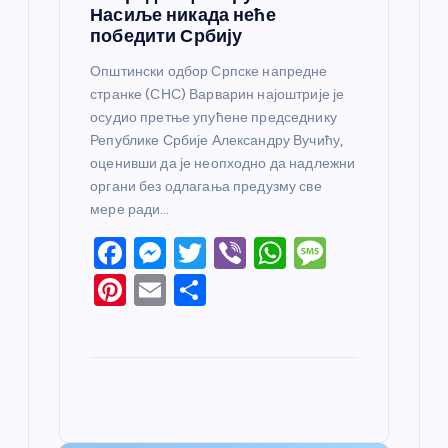
Насиље никада неће
победити Србију
Општински одбор Српске напредне
странке (СНС) Варварин најоштрије је
осудио претње упућене председнику
Републике Србије Александру Вучићу,
оценивши да је неопходно да надлежни
органи без одлагања предузму све
мере ради…
F
M
T
Vi
W
M
a
e
w
b
h
e
Pi
E
S
c
ss
itt
er
at
ss
nt
m
h
e
e
er
s
a
er
ail
ar
b
n
A
g
e
e
o
g
p
e
st
o
er
p