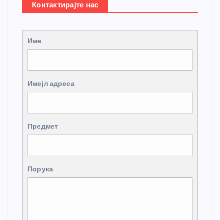
Контактирајте нас
Име
Имејл адреса
Предмет
Порука