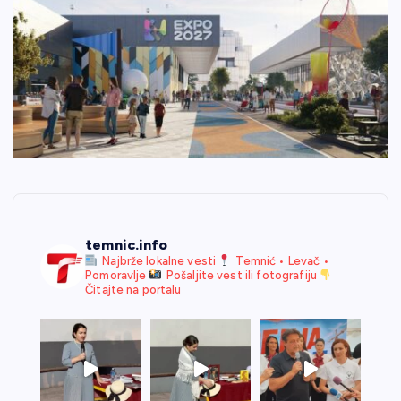
temnic.info
Najbrže lokalne vesti
Temnić • Levač •
Pomoravlje
Pošaljite vest ili fotografiju
Čitajte na portalu