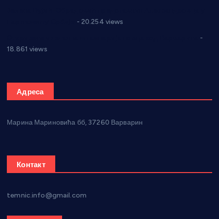
Јелена Вујић-Обрадовић представник Александровца у
Парламенту Србије
- 20.254 views
Откривена илегална штампарија новца код Варварина
-
18.861 views
Адреса
Марина Мариновића бб, 37260 Варварин
Контакт
temnic.info@gmail.com