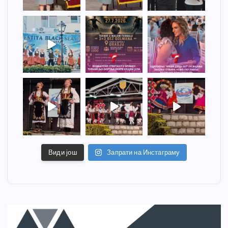
Види још
Запрати на Инстаграму