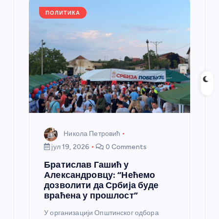
k
ПОЛИТИКА
Никола Петровић
јул 19, 2026
0 Comments
Братислав Гашић у
Александровцу: “Нећемо
дозволити да Србија буде
враћена у прошлост”
У организацији Општинског одбора