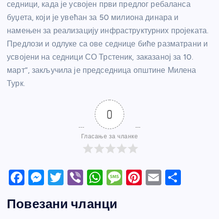
седници, када је усвојен први предлог ребаланса
буџета, који је увећан за 50 милиона динара и
намењен за реализацију инфраструктурних пројеката.
Предлози и одлуке са ове седнице биће разматрани и
усвојени на седници СО Трстеник, заказаној за 10.
март”, закључила је председница општине Милена
Турк.
0
Гласање за чланке
F
M
T
Vi
W
M
Pi
E
S
a
e
w
b
h
e
nt
m
h
Повезани чланци
c
ss
itt
er
at
ss
er
ail
ar