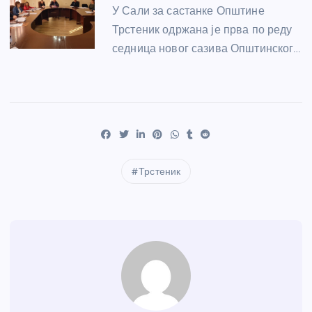
У Сали за састанке Општине
Трстеник одржана је прва по реду
седница новог сазива Општинског…
Трстеник