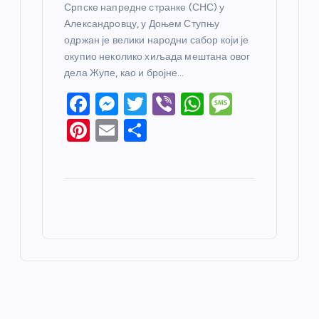
Српске напредне странке (СНС) у
Александровцу, у Доњем Ступњу
одржан је велики народни сабор који је
окупио неколико хиљада мештана овог
дела Жупе, као и бројне…
F
M
T
Vi
W
M
a
e
w
b
h
e
Pi
E
S
c
ss
itt
er
at
ss
nt
m
h
e
e
er
s
a
er
ail
ar
b
n
A
g
e
e
o
g
p
e
st
o
er
p
k