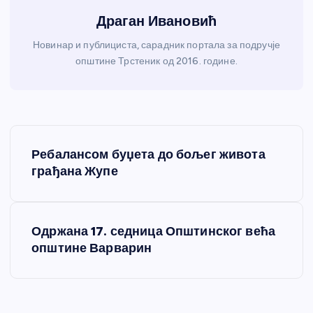
Драган Ивановић
Новинар и публициста, сарадник портала за подручје
општине Трстеник од 2016. године.
К
Ребалансом буџета до бољег живота
р
грађана Жупе
е
Одржана 17. седница Општинског већа
т
општине Варварин
а
њ