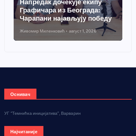
Напредак дочекује екипу
Графичара из Београда:
Чарапани најављују победу
Живомир Миленковић
август 1, 2026
Оснивач
УГ “Темнићка иницијатива”, Варварин
Најчитаније