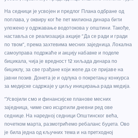
На седници је усвојен и предлог Плана одбране од
поплава, у оквиру ког ће пет милиона динара бити
уложено у одржавање водотокова у општини. Такође,
наставља се реализација акције “Да се ради и гради
по твом”, према захтевима месних заједница. Локална
самоуправа подржаће и акцију набавке и поделе
бицикала, чија је вредност 12 хиљада динара по
бициклу, за све грађане који желе да се пријаве на
јавни позив. Донета је и одлука о покретању конкурса
за медијске садржаје у циљу иницирања рада медија.
“Усвојили смо и финансијске планове месних
заједница, чиме смо исцрпили дневни ред ове
седнице. На наредној седници Општинског већа,
почетком марта, размотрићемо ребаланс буџета. Ово
је била једна од кључних тема и на претходној