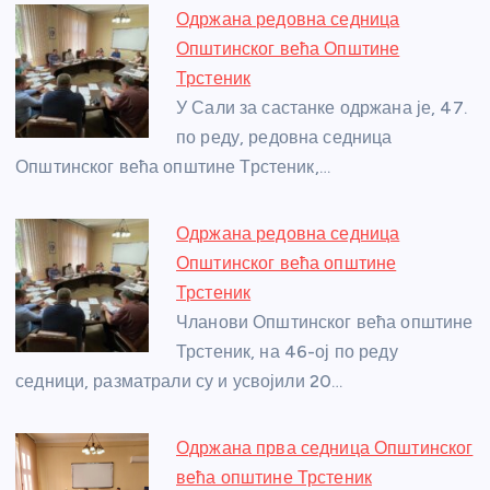
e
e
er
s
a
e
e
Одржана редовна седница
b
n
A
g
st
Општинског већа Општине
o
g
p
e
Трстеник
o
er
p
У Сали за састанке одржана је, 47.
по реду, редовна седница
k
Општинског већа општине Трстеник,…
Одржана редовна седница
Општинског већа општине
Трстеник
Чланови Општинског већа општине
Трстеник, на 46-ој по реду
седници, разматрали су и усвојили 20…
Одржана прва седница Општинског
већа општине Трстеник