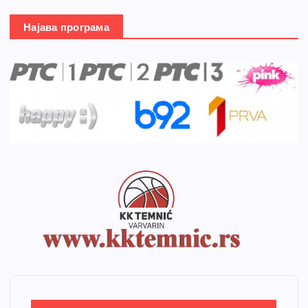
Најава програма