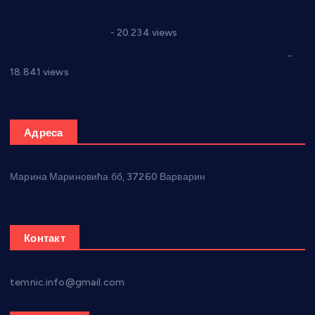
Јелена Вујић-Обрадовић представник Александровца у
Парламенту Србије
- 20.234 views
Откривена илегална штампарија новца код Варварина
-
18.841 views
Адреса
Марина Мариновића бб, 37260 Варварин
Контакт
temnic.info@gmail.com