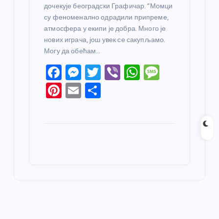
дочекује београдски Графичар. “Момци
су феноменално одрадили припреме,
атмосфера у екипи је добра. Много је
нових играча, још увек се сакупљамо.
Могу да обећам…
F
M
T
Vi
W
M
a
e
w
b
h
e
Pi
E
S
c
ss
itt
er
at
ss
nt
m
h
e
e
er
s
a
er
ail
ar
b
n
A
g
e
e
o
g
p
e
st
o
er
p
k