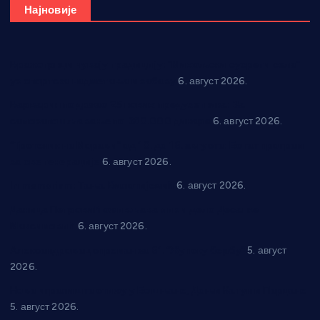
Најновије
Вражогрнци чувају традицију: “Михољски сусрети села”
уз спортска надметања и забаву
6. август 2026.
Варварин подржао 25 нових предузетника: За
самозапошљавање по 380.000 динара
6. август 2026.
“Трстеник на Морави” од 10. до 16. августа: Богат програм
за све генерације
6. август 2026.
In memoriam: Тања Вилотијевић
6. август 2026.
Даница Петровић оживљава лик и дело Десанке
Максимовић
6. август 2026.
Александровац спреман за 61. “Жупску бербу”
5. август
2026.
Нова игралишта стижу у Бошњане, Доњи Катун и Парцане
5. август 2026.