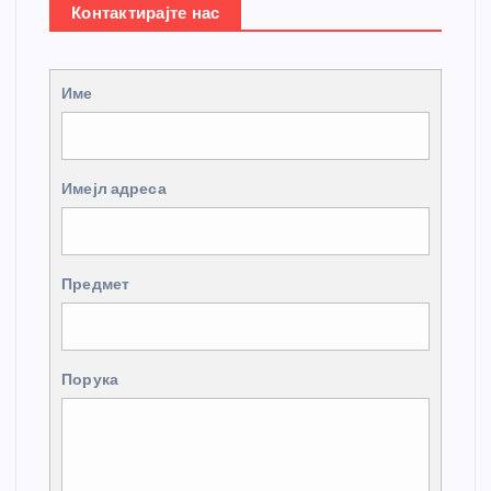
Контактирајте нас
Име
Имејл адреса
Предмет
Порука