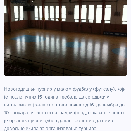
Новогодишњи турнир у малом фудбалу (футсалу), који
је после пуних 15 година требало да се одржи у
варваринској хали спортова почев од 16. децембра до
10. јануара, уз богати наградни фонд, отказан је пошто
је организациони одбор данас саопштио да нема
довољно екипа за организовање турнира.