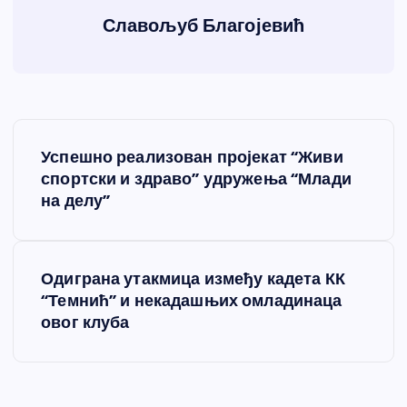
Славољуб Благојевић
К
Успешно реализован пројекат “Живи
р
спортски и здраво” удружења “Млади
на делу”
е
т
Одиграна утакмица између кадета КК
“Темнић” и некадашњих омладинаца
а
овог клуба
њ