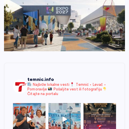
temnic.info
Najbrže lokalne vesti
Temnić • Levač •
Pomoravlje
Pošaljite vest ili fotografiju
Čitajte na portalu