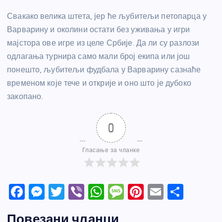
Свакако велика штета, јер ће љубитељи петопарца у
Варварину и околини остати без уживања у игри
мајстора ове игре из целе Србије. Да ли су разлози
одлагања турнира само мали број екипа или још
понешто, љубитељи фудбала у Варварину сазнаће
временом које тече и открије и оно што је дубоко
закопано.
0
Гласање за чланке
F
M
T
Vi
W
M
Pi
E
S
a
e
w
b
h
e
nt
m
h
Повезани чланци