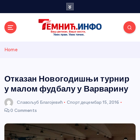
S
k
i
p
t
o
Темнићки
c
Home
o
n
информативн
t
e
Отказан Новогодишњи турнир
и портал
n
у малом фудбалу у Варварину
t
Славољуб Благојевић
Спорт
децембар 15, 2016
0 Comments