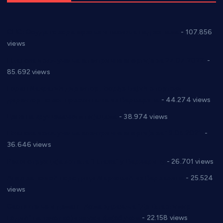
СНС: Осуда говора мржње и насиља над женама
- 107.856
views
Планска искључења електричне енергије за 27.07.2022.
-
85.692 views
Горан Макрагић директор, Ђорђе Бајић спортски
директор новог прволигаша из Варварина
- 44.274 views
Цене на крушевачким пијацама
- 38.974 views
Планска искључења електричне енергије за 19.05.2021.
-
36.646 views
Реконструкција хотела “Плажа” у Варварину
- 26.701 views
Апел за помоћ породици Марковић из Варварина
- 25.524
views
Саопштење и демант Дома здравља “Др Властимир
Годић” на текст који кружи фејсбуком
- 22.158 views