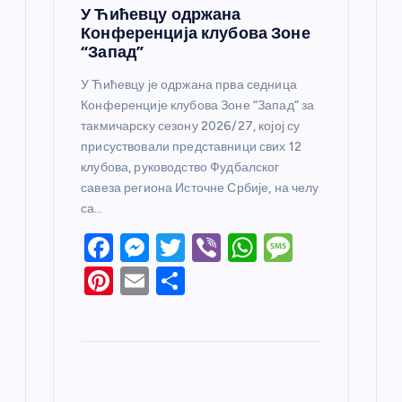
У Ћићевцу одржана
Конференција клубова Зоне
“Запад”
У Ћићевцу је одржана прва седница
Конференције клубова Зоне “Запад” за
такмичарску сезону 2026/27, којој су
присуствовали представници свих 12
клубова, руководство Фудбалског
савеза региона Источне Србије, на челу
са…
F
M
T
Vi
W
M
a
e
w
b
h
e
Pi
E
S
c
ss
itt
er
at
ss
nt
m
h
e
e
er
s
a
er
ail
ar
b
n
A
g
e
e
o
g
p
e
st