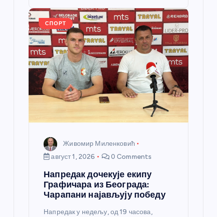
o
er
p
k
СПОРТ
Живомир Миленковић
август 1, 2026
0 Comments
Напредак дочекује екипу
Графичара из Београда:
Чарапани најављују победу
Напредак у недељу, од 19 часова,