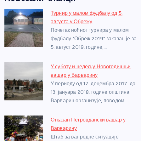
c
ss
itt
er
at
ss
er
ail
ar
e
e
er
s
a
e
e
Турнир у малом фудбалу од 5.
b
n
A
g
st
августа у Обрежу
o
g
p
e
Почетак ноћног турнира у малом
o
er
p
фудбалу "Обреж 2019" заказан је за
5. август 2019. године,…
k
У суботу и недељу Новогодишњи
вашар у Варварину
У периоду од 17. децембра 2017. до
13. јануара 2018. године општина
Варварин организује, поводом…
Отказан Петровдански вашар у
Варварину
Штаб за ванредне ситуације