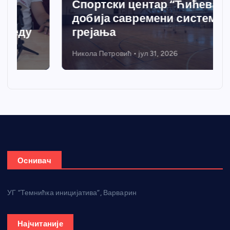
Спортски центар “Ћићевац”
добија савремени систем
грејања
Никола Петровић
јул 31, 2026
Оснивач
УГ “Темнићка иницијатива”, Варварин
Најчитаније