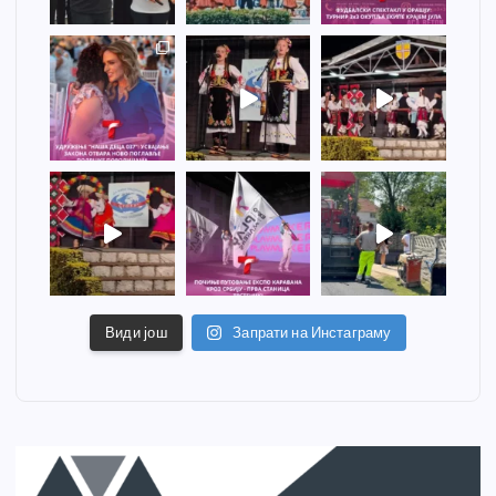
Види још
Запрати на Инстаграму