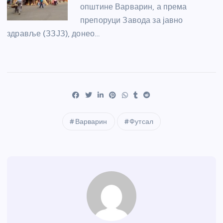
општине Варварин, а према
препоруци Завода за јавно
здравље (ЗЗЈЗ), донео…
Варварин
Футсал