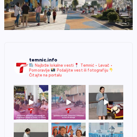
temnic.info
Najbrže lokalne vesti
Temnić • Levač •
Pomoravlje
Pošaljite vest ili fotografiju
Čitajte na portalu