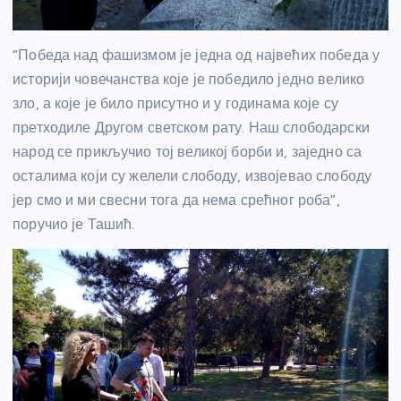
“Победа над фашизмом је једна од највећих победа у
историји човечанства које је победило једно велико
зло, а које је било присутно и у годинама које су
претходиле Другом светском рату. Наш слободарски
народ се прикључио тој великој борби и, заједно са
осталима који су желели слободу, извојевао слободу
јер смо и ми свесни тога да нема срећног роба”,
поручио је Ташић.