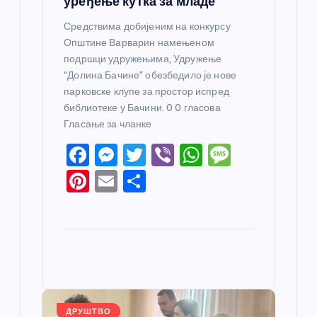
уређење кутка за младе
Средствима добијеним на конкурсу
Општине Варварин намењеном
подршци удружењима, Удружење
“Долина Бачине” обезбедило је нове
парковске клупе за простор испред
библиотеке у Бачини. 0 0 гласова
Гласање за чланке
F
M
T
Vi
W
M
a
e
w
b
h
e
Pi
E
S
c
ss
itt
er
at
ss
nt
m
h
e
e
er
s
a
er
ail
ar
b
n
A
g
e
e
o
g
p
e
st
o
er
p
k
ДРУШТВО