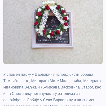
У спомен парку у Варварину испред бисти бораца
Темнићке чете, Миодрага Мите Милојевића, Миодрага
Ивановића Вељка и Љубисава Васковића Старог, као
и на Споменику погинулима у ратовима за
ослобођење Србије у Село Варварину и на спомен