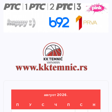
август 2026.
П
У
С
Ч
П
С
Н