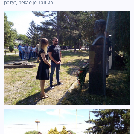
рату”, рекао је Ташић.