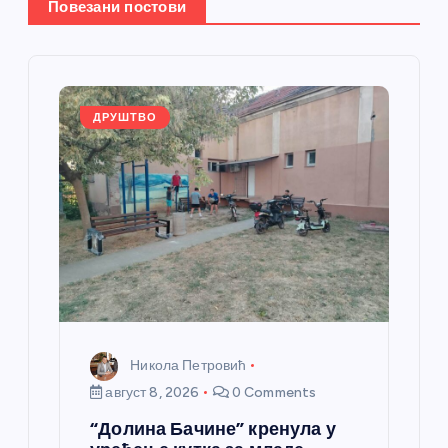
Повезани постови
е
ч
л
ДРУШТВО
а
н
к
а
Никола Петровић
август 8, 2026
0 Comments
“Долина Бачине” кренула у