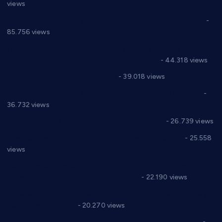
views
Планска искључења електричне енергије за 27.07.2022.
-
85.756 views
Горан Макрагић директор, Ђорђе Бајић спортски
директор новог прволигаша из Варварина
- 44.318 views
Цене на крушевачким пијацама
- 39.018 views
Планска искључења електричне енергије за 19.05.2021.
-
36.732 views
Реконструкција хотела “Плажа” у Варварину
- 26.739 views
Апел за помоћ породици Марковић из Варварина
- 25.558
views
Саопштење и демант Дома здравља “Др Властимир
Годић” на текст који кружи фејсбуком
- 22.190 views
Јелена Вујић-Обрадовић представник Александровца у
Парламенту Србије
- 20.270 views
Откривена илегална штампарија новца код Варварина
-