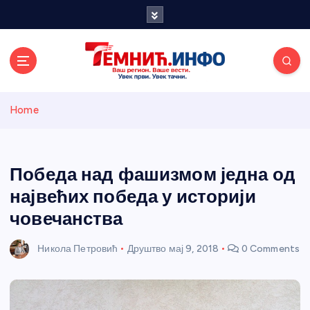
S
k
i
p
t
o
Темнићки
c
Home
o
n
информативн
t
e
Победа над фашизмом једна од
и портал
n
највећих победа у историји
t
човечанства
Никола Петровић
Друштво
мај 9, 2018
0 Comments