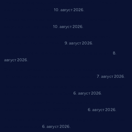
Рок звуци крај средњовековне тврђаве: “Riff” бенд 15.
августа у Град Сталаћу
10. август 2026.
Спрема се рок спектакл у Варварину: “Трећа смена” 14.
августа у центру града
10. август 2026.
Вече за памћење у Брусу: “Trio Maracto” одушевио
публику на Градском базену
9. август 2026.
“Долина Бачине” кренула у уређење кутка за младе
8.
август 2026.
Општина Ћићевац наставља да подржава предузетнике:
10 нових субвенција за самозапошљавање
7. август 2026.
Вражогрнци чувају традицију: “Михољски сусрети села”
уз спортска надметања и забаву
6. август 2026.
Варварин подржао 25 нових предузетника: За
самозапошљавање по 380.000 динара
6. август 2026.
“Трстеник на Морави” од 10. до 16. августа: Богат програм
за све генерације
6. август 2026.