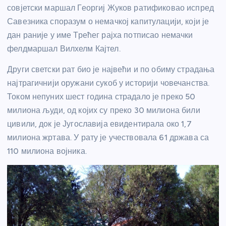
совјетски маршал Георгиј Жуков ратификовао испред
Савезника споразум о немачкој капитулацији, који је
дан раније у име Трећег рајха потписао немачки
фелдмаршал Вилхелм Кајтел.
Други светски рат био је највећи и по обиму страдања
најтрагичнији оружани сукоб у историји човечанства.
Током непуних шест година страдало је преко 50
милиона људи, од којих су преко 30 милиона били
цивили, док је Југославија евидентирала око 1,7
милиона жртава. У рату је учествовала 61 држава са
110 милиона војника.