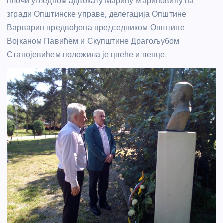
плочи угледном адвокату Марину Мариновићу на
згради Општинске управе, делегација Општине
Варварин предвођена председником Општине
Војканом Павићем и Скупштине Драгољубом
Станојевићем положила је цвеће и венце.