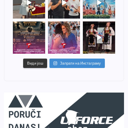
Види још
Запрати на Инстаграму