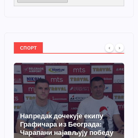
СПОРТ
Спортски центар “Ћићевац”
добија савремени систем
грејања