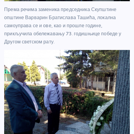
Према речима заменика председника Скупштине
општине Варварин Братислава Ташића, локална
самоуправа се и ове, као и прошле године,
прикључила обележавању 73. годишњице победе у
Другом светском рату.