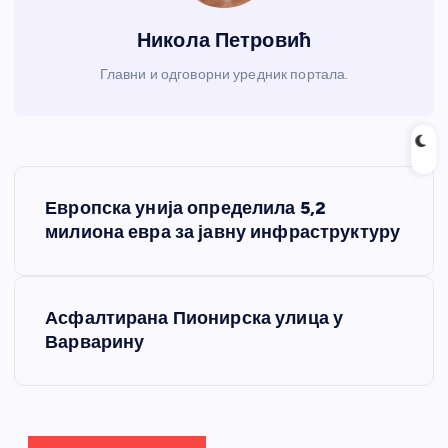
Никола Петровић
Главни и одговорни уредник портала.
К
Европска унија определила 5,2
р
милиона евра за јавну инфраструктуру
е
Асфалтирана Пионирска улица у
т
Варварину
а
њ