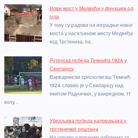
e
e
er
s
a
e
e
Нови мост у Медвеђи у функцији од
b
n
A
g
st
јула
o
g
p
e
У току су радови на изградњи новог
o
er
p
моста у насељеном месту Медвеђа
код Трстеника, па…
k
Рутинска победа Темнића 1924 у
Свилајнцу
Варварински српсколигаш Темнић
1924 славио је у Свилајнцу над
екипом Радничког, у ванредном, 11.
колу…
Убедљива победа напредњака у
трстеничкој општини
На управо одржаним изборима за