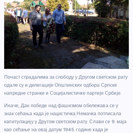
Почаст страдалима за слободу у Другом светском рату
одале су и делегације Општинских одбора Српске
напредне странке и Социјалистичке партије Србије.
Иначе, Дан победе над фашизмом обележава се у
знак сећања када је нацистичка Немачка потписала
капитулацију у Другом светском рату. Слави се 9. маја
као сећање на овај датум 1945. године када је