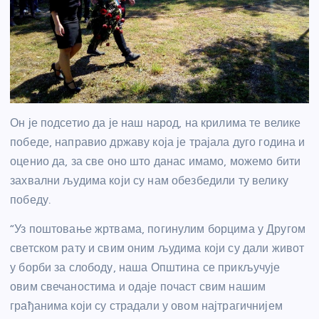
Он је подсетио да је наш народ, на крилима те велике
победе, направио државу која је трајала дуго година и
оценио да, за све оно што данас имамо, можемо бити
захвални људима који су нам обезбедили ту велику
победу.
“Уз поштовање жртвама, погинулим борцима у Другом
светском рату и свим оним људима који су дали живот
у борби за слободу, наша Општина се прикључује
овим свечаностима и одаје почаст свим нашим
грађанима који су страдали у овом најтрагичнијем