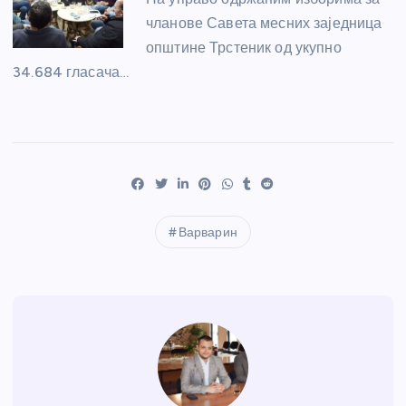
чланове Савета месних заједница
општине Трстеник од укупно
34.684 гласача…
Варварин