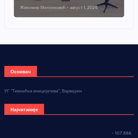
Никола Петровић
јул 31, 2026
Оснивач
УГ “Темнићка иницијатива”, Варварин
Најчитаније
СНС: Осуда говора мржње и насиља над женама
- 107.886