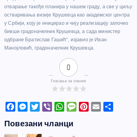
отварање такође планира у нашем граду, а све у циљу
остваривања визије Крушевца као академског центра
у Србији, коју је иницирао и чију реализацију започео
бивши градоначелник Крушевца, а сада министер
одбране Братислав Гашић”, изјавио је Иван
Манојловић, градоначелник Крушевца.
0
Гласање за чланке
F
M
T
Vi
W
M
Pi
E
S
a
e
w
b
h
e
nt
m
h
Повезани чланци
c
ss
itt
er
at
ss
er
ail
ar
e
e
er
s
a
e
e