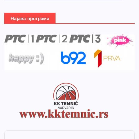
Најава програма