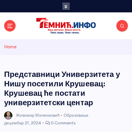
S
k
i
p
t
o
Темнићки
c
Home
o
n
информативн
t
e
Представници Универзитета у
и портал
n
Нишу посетили Крушевац:
t
Крушевац ће постати
универзитетски центар
Живомир Миленковић
Образовање
децембар 21, 2024
0 Comments