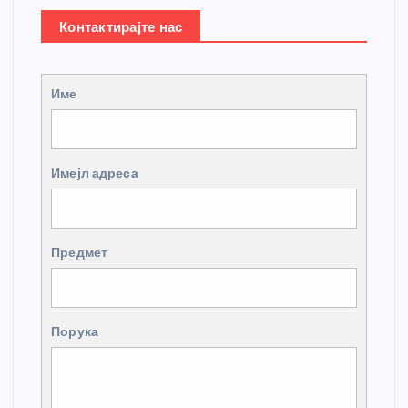
Контактирајте нас
Име
Имејл адреса
Предмет
Порука