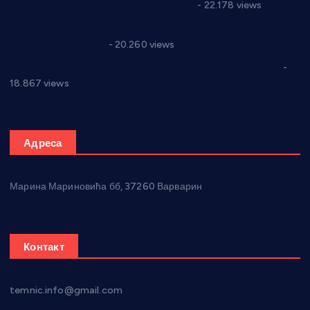
Годић” на текст који кружи фејсбуком
- 22.178 views
Јелена Вујић-Обрадовић представник Александровца у
Парламенту Србије
- 20.260 views
Откривена илегална штампарија новца код Варварина
-
18.867 views
Адреса
Марина Мариновића бб, 37260 Варварин
Контакт
temnic.info@gmail.com