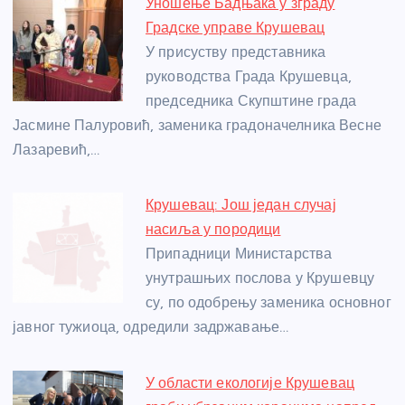
Уношење Бадњака у зграду
b
n
A
g
st
Градске управе Крушевац
o
g
p
e
У присуству представника
o
er
p
руководства Града Крушевца,
председника Скупштине града
k
Јасмине Палуровић, заменика градоначелника Весне
Лазаревић,…
Крушевац: Још један случај
насиља у породици
Припадници Министарства
унутрашњих послова у Крушевцу
су, по одобрењу заменика основног
јавног тужиоца, одредили задржавање…
У области екологије Крушевац