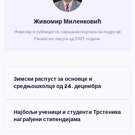
Живомир Миленковић
Новинар и публициста, сарадник портала за подручје
Расинског округа од 2021. године.
К
Зимски распуст за основце и
р
средњошколце од 24. децембра
е
Најбољи ученици и студенти Трстеника
т
награђени стипендијама
а