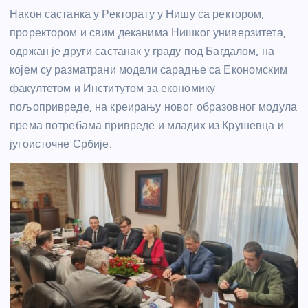
Након састанка у Ректорату у Нишу са ректором,
проректором и свим деканима Нишког универзитета,
одржан је други састанак у граду под Багдалом, на
којем су разматрани модели сарадње са Економским
факултетом и Институтом за економику
пољопривреде, на креирању новог образовног модула
према потребама привреде и младих из Крушевца и
југоисточне Србије.