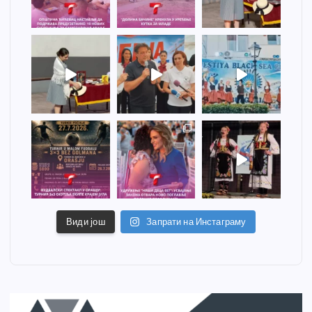
Види још
Запрати на Инстаграму