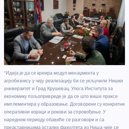
“Идеја је да се креира модул менаџмента у
агробизнису у чију реализацију би се укључили Нишки
универзитет и Град Крушевац. Улога Института за
економику пољопривреде је да се што више праксе
имплементира у образовање. Договорени су конкретни
оперативни кораци и рокови за спровођење. У
наредном периоду обавиће се разговори и са
представницима осталих факултета из Ниша чије се