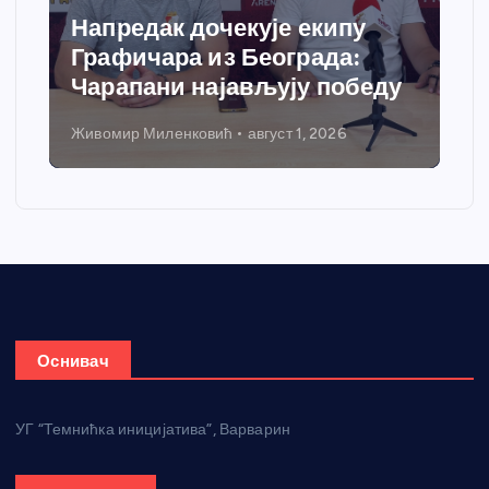
Напредак дочекује екипу
Спор
Графичара из Београда:
доби
Чарапани најављују победу
греј
Живомир Миленковић
август 1, 2026
Никола 
Оснивач
УГ “Темнићка иницијатива”, Варварин