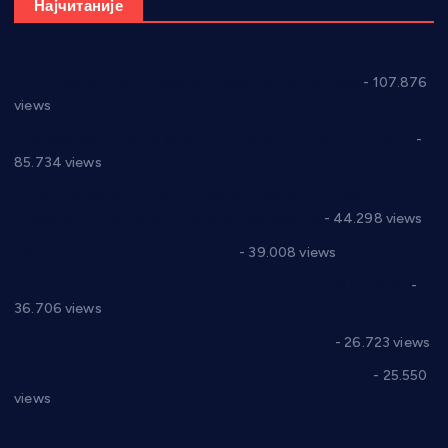
Најчитаније
СНС: Осуда говора мржње и насиља над женама
- 107.876
views
Планска искључења електричне енергије за 27.07.2022.
-
85.734 views
Горан Макрагић директор, Ђорђе Бајић спортски
директор новог прволигаша из Варварина
- 44.298 views
Цене на крушевачким пијацама
- 39.008 views
Планска искључења електричне енергије за 19.05.2021.
-
36.706 views
Реконструкција хотела “Плажа” у Варварину
- 26.723 views
Апел за помоћ породици Марковић из Варварина
- 25.550
views
Саопштење и демант Дома здравља “Др Властимир