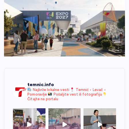
temnic.info
Najbrže lokalne vesti
Temnić • Levač •
Pomoravlje
Pošaljite vest ili fotografiju
Čitajte na portalu