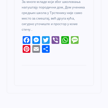
За многе младе који због школовања
напуштају породични дом, Дом ученика
средњих школа у Трстенику није само
место за смештај, већ друга кућа,
сигурно уточиште и простор у коме
стичу…
F
M
T
Vi
W
M
a
e
w
b
h
e
Pi
E
S
c
ss
itt
er
at
ss
nt
m
h
e
e
er
s
a
er
ail
ar
b
n
A
g
e
e
o
g
p
e
st
o
er
p
k