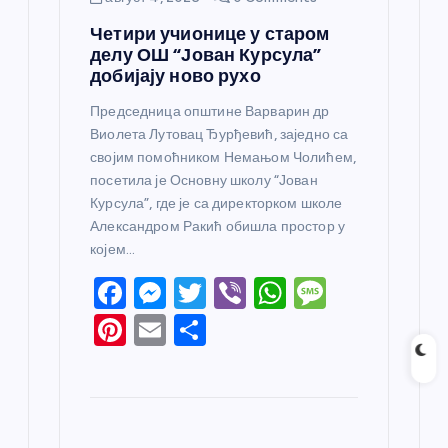
Четири учионице у старом
делу ОШ “Јован Курсула”
добијају ново рухо
Председница општине Варварин др
Виолета Лутовац Ђурђевић, заједно са
својим помоћником Немањом Чолићем,
посетила је Основну школу “Јован
Курсула”, где је са директорком школе
Александром Ракић обишла простор у
којем…
F
M
T
Vi
W
M
a
e
w
b
h
e
Pi
E
S
c
ss
itt
er
at
ss
nt
m
h
e
e
er
s
a
er
ail
ar
b
n
A
g
e
e