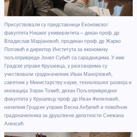
Присуствовали су представници Економског
факултета Нишког универзитета – декан проф. др
Владислав Марјановић, продекан проф. др Жарко
Поповић и директор Института за економику
пољопривреде Јонел Субић са сарадницима. У име
Градске управе Крушевца, у разговорима су
учествовали градоначелник Иван Манојловић,
саветник у Министарству науке, технолошког развоја и
иновација Зоран Томић, декан Пољопривредног
факултета у Крушевцу проф. др Иван Филиповић,
начелник Градске управе Весна Анђелић и помоћник
градоначелника за друштвене делатности Снежана
Алексић.