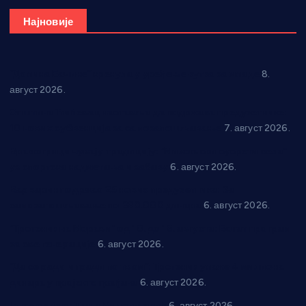
Најновије
“Долина Бачине” кренула у уређење кутка за младе
8.
август 2026.
Општина Ћићевац наставља да подржава предузетнике:
10 нових субвенција за самозапошљавање
7. август 2026.
Вражогрнци чувају традицију: “Михољски сусрети села”
уз спортска надметања и забаву
6. август 2026.
Варварин подржао 25 нових предузетника: За
самозапошљавање по 380.000 динара
6. август 2026.
“Трстеник на Морави” од 10. до 16. августа: Богат програм
за све генерације
6. август 2026.
“Да се ради и гради по твом”: Трстеник улаже 4 милиона
динара у пројекте грађана
6. август 2026.
In memoriam: Тања Вилотијевић
6. август 2026.