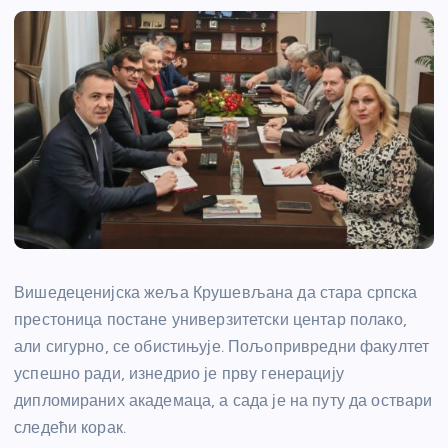
Вишедеценијска жеља Крушевљана да стара српска
престоница постане универзитетски центар полако,
али сигурно, се обистињује. Пољопривредни факултет
успешно ради, изнедрио је прву генерацију
дипломираних академаца, а сада је на путу да оствари
следећи корак.