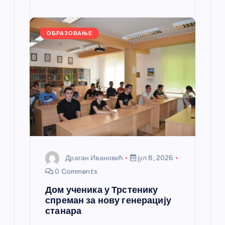
o
g
p
e
st
o
er
p
k
ОБРАЗОВАЊЕ
Драган Ивановић
јул 8, 2026
0 Comments
Дом ученика у Трстенику
спреман за нову генерацију
станара