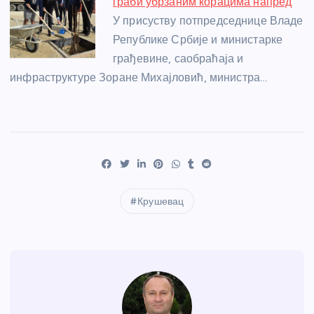
граби убрзаним корацима напред
У присуству потпредседнице Владе
Републике Србије и министарке
грађевине, саобраћаја и
инфраструктуре Зоране Михајловић, министра…
Крушевац