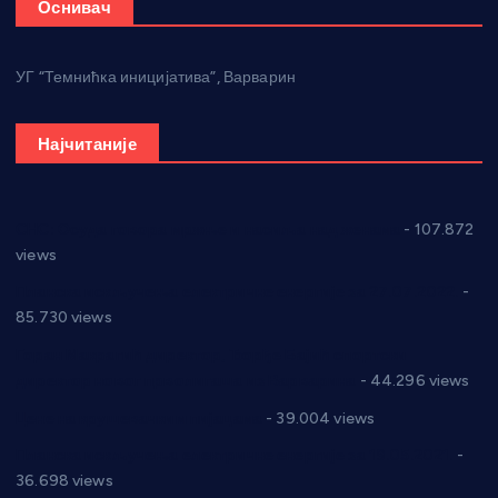
Оснивач
УГ “Темнићка иницијатива”, Варварин
Најчитаније
СНС: Осуда говора мржње и насиља над женама
- 107.872
views
Планска искључења електричне енергије за 27.07.2022.
-
85.730 views
Горан Макрагић директор, Ђорђе Бајић спортски
директор новог прволигаша из Варварина
- 44.296 views
Цене на крушевачким пијацама
- 39.004 views
Планска искључења електричне енергије за 19.05.2021.
-
36.698 views