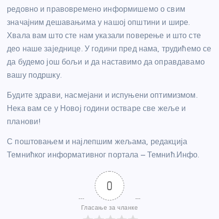
редовно и правовремено информишемо о свим
значајним дешавањима у нашој општини и шире.
Хвала вам што сте нам указали поверење и што сте
део наше заједнице. У години пред нама, трудићемо се
да будемо још бољи и да наставимо да оправдавамо
вашу подршку.
Будите здрави, насмејани и испуњени оптимизмом.
Нека вам се у Новој години остваре све жеље и
планови!
С поштовањем и најлепшим жељама, редакција
Темнићког информативног портала – Темнић.Инфо.
0
Гласање за чланке