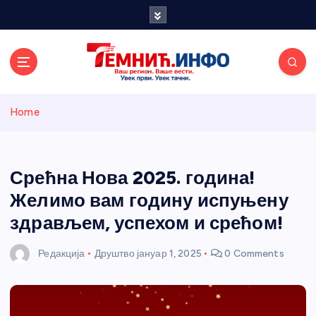
S
k
i
p
t
o
Темнићки
c
Home
o
n
информативн
t
e
Срећна Нова 2025. година!
и портал
n
Желимо вам годину испуњену
t
здрављем, успехом и срећом!
Редакција
Друштво
јануар 1, 2025
0 Comments