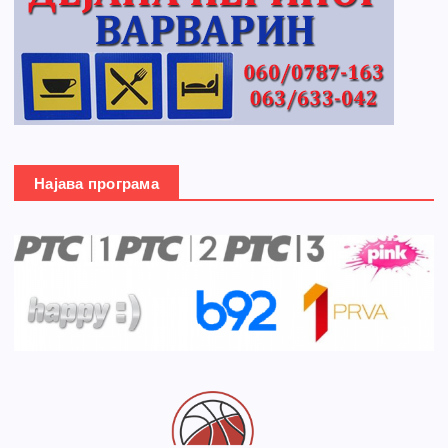
Најава програма