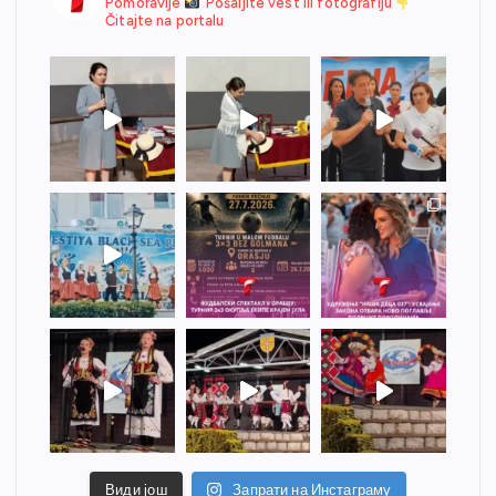
Pomoravlje
Pošaljite vest ili fotografiju
Čitajte na portalu
Види још
Запрати на Инстаграму