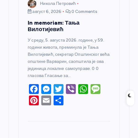
Никола Петровић
август 6, 2026
0 Comments
In memoriam: Тања
Вилотијевић
У среду, 5. августа 2026. године, у 59.
години живота, преминула је Тања
Вилотијевић, секретар Општинског већа
општине Варварин, саопштила је ова
јединица локалне самоуправе. 0 0
гласова Гласање за…
F
M
T
Vi
W
M
a
e
w
b
h
e
Pi
E
S
c
ss
itt
er
at
ss
nt
m
h
e
e
er
s
a
er
ail
ar
b
n
A
g
e
e