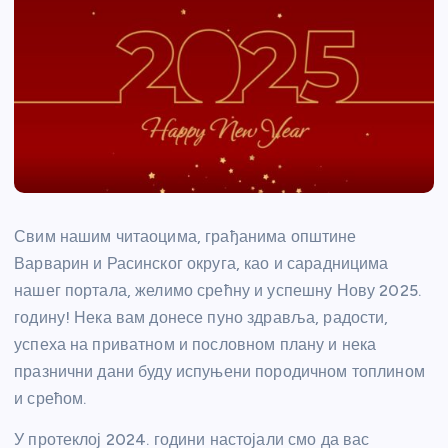
Свим нашим читаоцима, грађанима општине
Варварин и Расинског округа, као и сарадницима
нашег портала, желимо срећну и успешну Нову 2025.
годину! Нека вам донесе пуно здравља, радости,
успеха на приватном и пословном плану и нека
празнични дани буду испуњени породичном топлином
и срећом.
У протеклој 2024. години настојали смо да вас