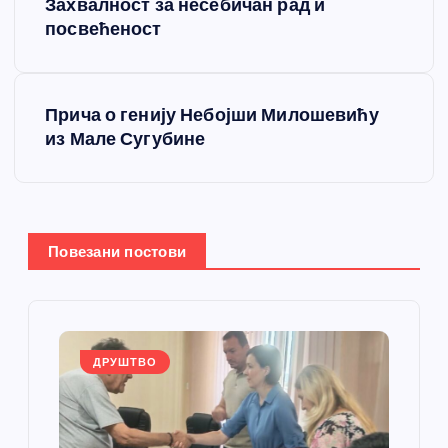
р
Захвалност за несебичан рад и
посвећеност
е
т
Прича о генију Небојши Милошевићу
из Мале Сугубине
а
њ
е
Повезани постови
ч
л
ДРУШТВО
а