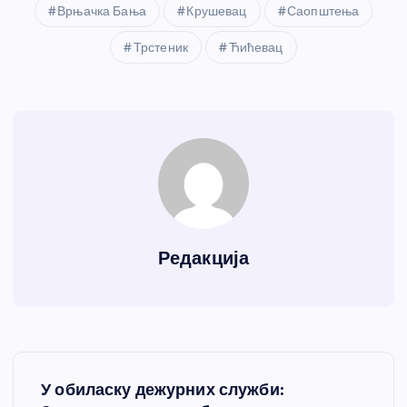
Врњачка Бања
Крушевац
Саопштења
Трстеник
Ћићевац
Редакција
К
У обиласку дежурних служби: