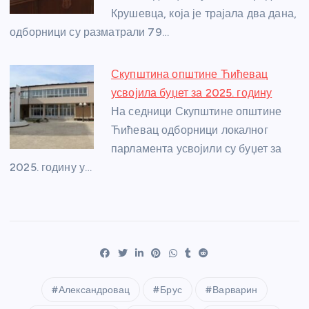
Крушевца, која је трајала два дана,
одборници су разматрали 79…
Скупштина општине Ћићевац
усвојила буџет за 2025. годину
На седници Скупштине општине
Ћићевац одборници локалног
парламента усвојили су буџет за
2025. годину у…
Александровац
Брус
Варварин