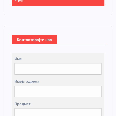
« јул
Контактирајте нас
Име
Имејл адреса
Предмет