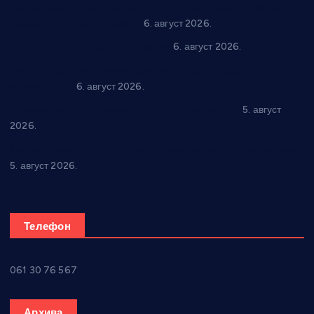
“Да се ради и гради по твом”: Трстеник улаже 4 милиона
динара у пројекте грађана
6. август 2026.
In memoriam: Тања Вилотијевић
6. август 2026.
Даница Петровић оживљава лик и дело Десанке
Максимовић
6. август 2026.
Александровац спреман за 61. “Жупску бербу”
5. август
2026.
Нова игралишта стижу у Бошњане, Доњи Катун и Парцане
5. август 2026.
Телефон
061 30 76 567
Архива