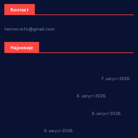
Контакт
temnic.info@gmail.com
Најновије
Општина Ћићевац наставља да подржава предузетнике:
10 нових субвенција за самозапошљавање
7. август 2026.
Вражогрнци чувају традицију: “Михољски сусрети села”
уз спортска надметања и забаву
6. август 2026.
Варварин подржао 25 нових предузетника: За
самозапошљавање по 380.000 динара
6. август 2026.
“Трстеник на Морави” од 10. до 16. августа: Богат програм
за све генерације
6. август 2026.