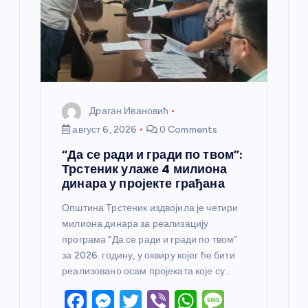
н
к
а
Драган Ивановић
август 6, 2026
0 Comments
“Да се ради и гради по твом”:
Трстеник улаже 4 милиона
динара у пројекте грађана
Општина Трстеник издвојила је четири
милиона динара за реализацију
програма “Да се ради и гради по твом”
за 2026. годину, у оквиру којег ће бити
реализовано осам пројеката које су…
F
M
T
Vi
W
M