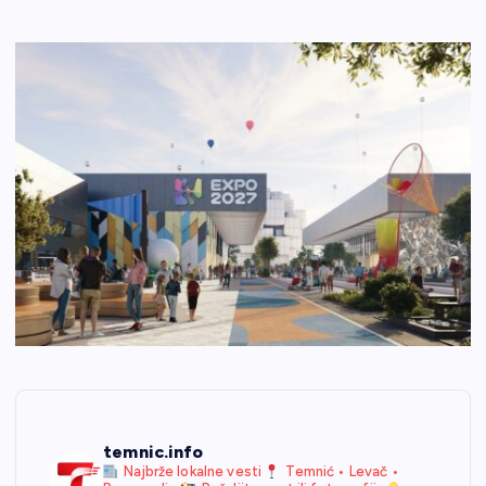
temnic.info
Najbrže lokalne vesti
Temnić • Levač •