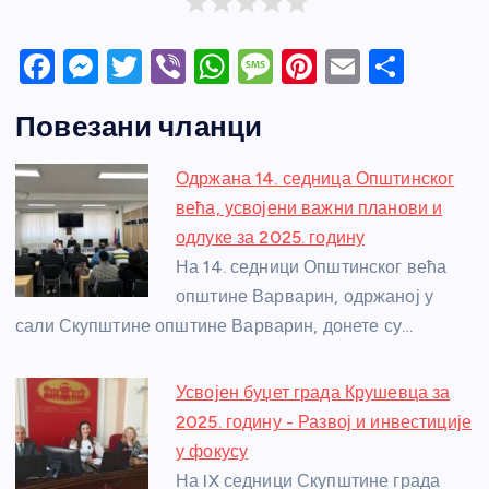
F
M
T
Vi
W
M
Pi
E
S
a
e
w
b
h
e
nt
m
h
Повезани чланци
c
ss
itt
er
at
ss
er
ail
ar
e
e
er
s
a
e
e
Одржана 14. седница Општинског
b
n
A
g
st
већа, усвојени важни планови и
o
g
p
e
одлуке за 2025. годину
o
er
p
На 14. седници Општинског већа
општине Варварин, одржаној у
k
сали Скупштине општине Варварин, донете су…
Усвојен буџет града Крушевца за
2025. годину - Развој и инвестиције
у фокусу
На IX седници Скупштине града