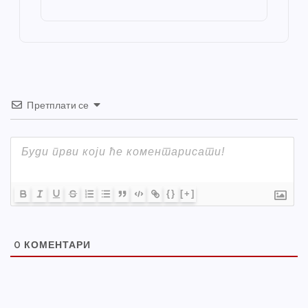
o
g
p
e
st
o
er
p
k
Претплати се
{}
[+]
0
КОМЕНТАРИ