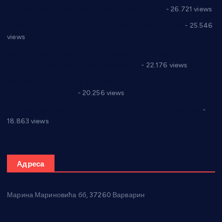
Реконструкција хотела “Плажа” у Варварину
- 26.721 views
Апел за помоћ породици Марковић из Варварина
- 25.546
views
Саопштење и демант Дома здравља “Др Властимир
Годић” на текст који кружи фејсбуком
- 22.176 views
Јелена Вујић-Обрадовић представник Александровца у
Парламенту Србије
- 20.256 views
Откривена илегална штампарија новца код Варварина
-
18.863 views
Адреса
Марина Мариновића бб, 37260 Варварин