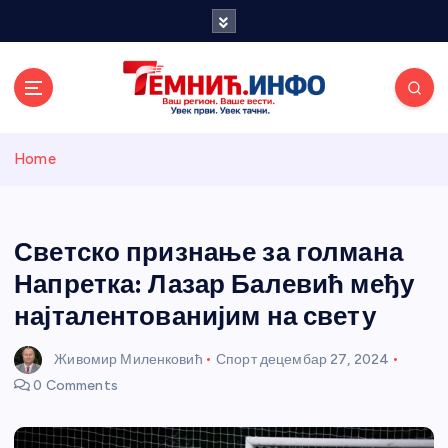
S
k
i
p
t
o
Темнићки
c
Home
o
n
информативн
t
e
Светско признање за голмана
и портал
n
Напретка: Лазар Балевић међу
t
најталентованијим на свету
Живомир Миленковић
Спорт
децембар 27, 2024
0 Comments