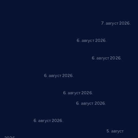
Општина Ћићевац наставља да подржава предузетнике:
10 нових субвенција за самозапошљавање
7. август 2026.
Вражогрнци чувају традицију: “Михољски сусрети села”
уз спортска надметања и забаву
6. август 2026.
Варварин подржао 25 нових предузетника: За
самозапошљавање по 380.000 динара
6. август 2026.
“Трстеник на Морави” од 10. до 16. августа: Богат програм
за све генерације
6. август 2026.
“Да се ради и гради по твом”: Трстеник улаже 4 милиона
динара у пројекте грађана
6. август 2026.
In memoriam: Тања Вилотијевић
6. август 2026.
Даница Петровић оживљава лик и дело Десанке
Максимовић
6. август 2026.
Александровац спреман за 61. “Жупску бербу”
5. август