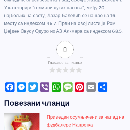
У категорији “голмани дугих пасова”, међу 20
најбољих на свету, Лазар Балевић се нашао на 16.
месту са индексом 48.7. Први на овој листи је Ром
Џејден Овусу Одуро из АЗ Алкмара са индексом 68.5.
0
Гласање за чланке
F
M
T
Vi
W
M
Pi
E
S
a
e
w
b
h
e
nt
m
h
Повезани чланци
c
ss
itt
er
at
ss
er
ail
ar
e
e
er
s
a
e
e
Приведен осумњичени за напад на
b
n
A
g
st
фудбалере Напретка