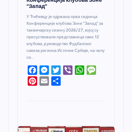
“Запад”
У Ћићевцу је одржана прва седница
Конференције клубова Зоне “Запад” за
такмичарску сезону 2026/27, којој су
присуствовали представници свих 12
клубова, руководство Фудбалског
савеза региона Источне Србије, на челу
са…
F
M
T
Vi
W
M
a
e
w
b
h
e
Pi
E
S
c
ss
itt
er
at
ss
nt
m
h
e
e
er
s
a
er
ail
ar
b
n
A
g
e
e
o
g
p
e
st
o
er
p