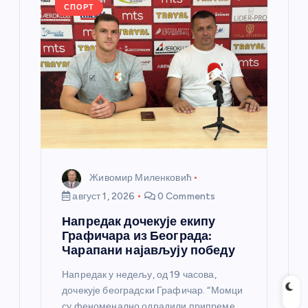
k
СПОРТ
Живомир Миленковић
август 1, 2026
0 Comments
Напредак дочекује екипу
Графичара из Београда:
Чарапани најављују победу
Напредак у недељу, од 19 часова,
дочекује београдски Графичар. “Момци
су феноменално одрадили припреме,