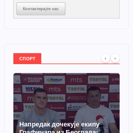
Контактирајте нас
СПОРТ
Напредак дочекује екипу
Графичара из Београда: