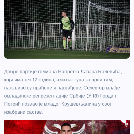
Добре партије голмана Напретка Лазара Балевића,
који има тек 17 година, али наступа за први тим,
пажљиво су праћене и награђене. Селектор млађе
омладинске репрезентације Србије (У 18) Гордан
Петрић позвао је младог Крушевљанина у свој
изабрани састав.