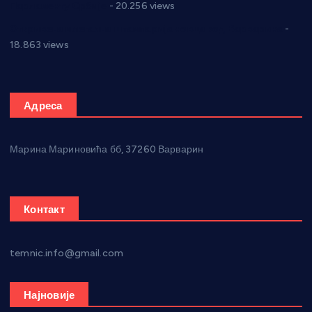
Парламенту Србије
- 20.256 views
Откривена илегална штампарија новца код Варварина
-
18.863 views
Адреса
Марина Мариновића бб, 37260 Варварин
Контакт
temnic.info@gmail.com
Најновије