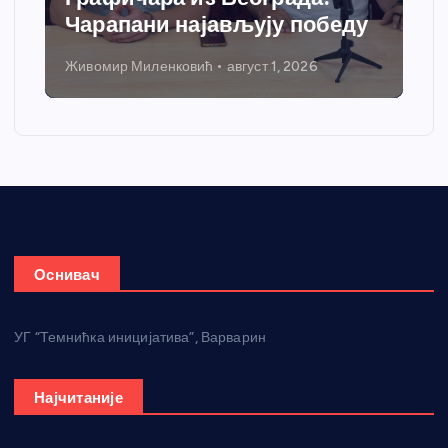
Чарапани најављују победу
Живомир Миленковић
август 1, 2026
Оснивач
УГ “Темнићка иницијатива”, Варварин
Најчитаније