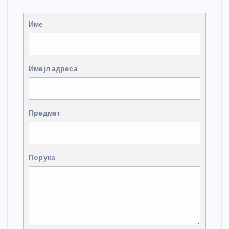
Име
Имејл адреса
Предмет
Порука