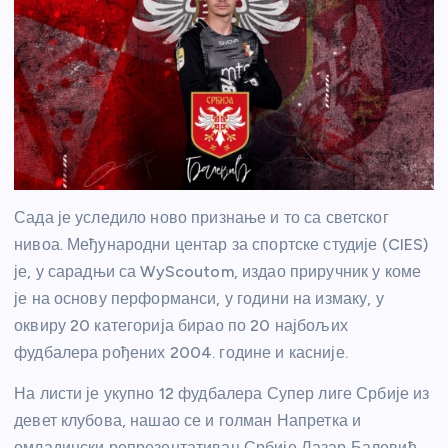
Сада је уследило ново признање и то са светског
нивоа. Међународни центар за спортске студије (CIES)
је, у сарадњи са WyScoutom, издао приручник у коме
је на основу перформанси, у години на измаку, у
оквиру 20 категорија бирао по 20 најбољих
фудбалера рођених 2004. године и касније.
На листи је укупно 12 фудбалера Супер лиге Србије из
девет клубова, нашао се и голман Напретка и
омладински репрезентативац Србије Лазар Балевић.