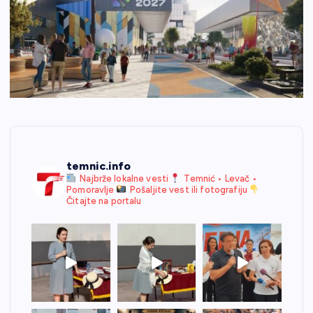
temnic.info
Najbrže lokalne vesti
Temnić • Levač •
Pomoravlje
Pošaljite vest ili fotografiju
Čitajte na portalu