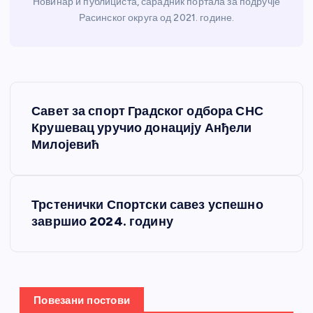
Новинар и публициста, сарадник портала за подручје
Расинског округа од 2021. године.
К
Савет за спорт Градског одбора СНС
р
Крушевац уручио донацију Анђели
Милојевић
е
т
Трстенички Спортски савез успешно
завршио 2024. годину
а
њ
е
Повезани постови