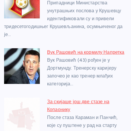
o
g
p
e
Припадници Министарства
o
er
p
унутрашњих послова у Крушевцу
идентификовали су и привели
k
тридесетогодишњег Крушевљанина, осумњиченог да
је…
Вук Рашовић на кормилу Напретка
Вук Рашовић (43) рођен је у
Дортмунду. Тренерску каријеру
започео је као тренер млађих
категорија…
За скијаше још две стазе на
Копаонику
После стаза Караман и Панчић,
које су пуштене у рад на старту