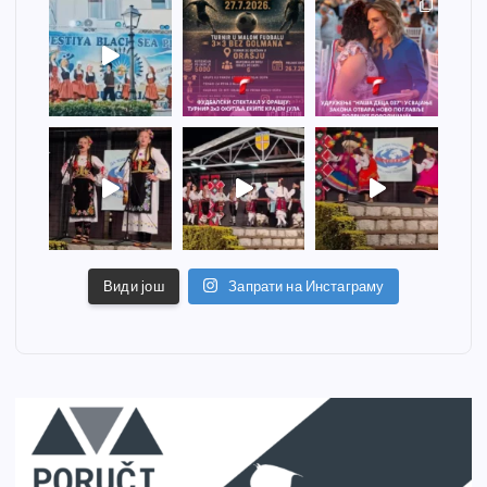
Види још
Запрати на Инстаграму