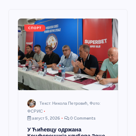
ч
л
СПОРТ
а
н
к
а
Текст: Никола Петровић, Фото:
ФСРИС
август 5, 2026
0 Comments
У Ћићевцу одржана
Конференција клубова Зоне