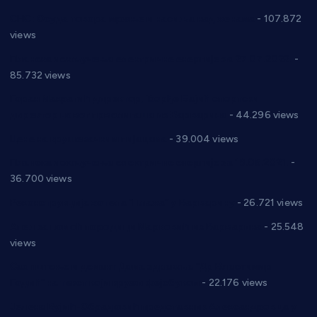
СНС: Осуда говора мржње и насиља над женама
- 107.872
views
Планска искључења електричне енергије за 27.07.2022.
-
85.732 views
Горан Макрагић директор, Ђорђе Бајић спортски
директор новог прволигаша из Варварина
- 44.296 views
Цене на крушевачким пијацама
- 39.004 views
Планска искључења електричне енергије за 19.05.2021.
-
36.700 views
Реконструкција хотела “Плажа” у Варварину
- 26.721 views
Апел за помоћ породици Марковић из Варварина
- 25.548
views
Саопштење и демант Дома здравља “Др Властимир
Годић” на текст који кружи фејсбуком
- 22.176 views
Јелена Вујић-Обрадовић представник Александровца у