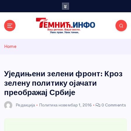
S
k
i
p
t
o
Темнићки
c
Home
o
n
информативн
t
e
Уједињени зелени фронт: Кроз
и портал
n
зелену политику ојачати
t
преображај Србије
Редакција
Политика
новембар 1, 2016
0 Comments