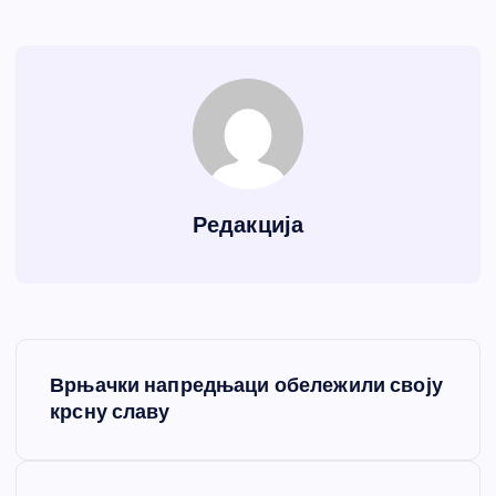
Редакција
К
Врњачки напредњаци обележили своју
р
крсну славу
е