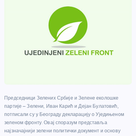
Председници Зелених Србије и Зелене еколошке
партије – Зелени, Иван Карић и Дејан Булатовић,
потписали су у Београду декларацију о Уједињеном
зеленом фронту. Овај споразум представља
најзначајнији зелени политички документ и основу