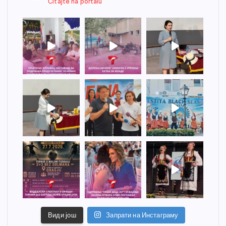
Čitajte na portalu
Види још
Запрати на Инстаграму