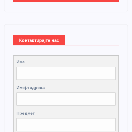
Контактирајте нас
Име
Имејл адреса
Предмет