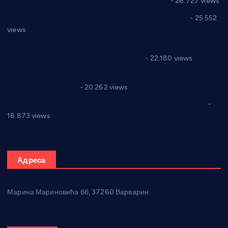
Реконструкција хотела “Плажа” у Варварину
- 26.727 views
Апел за помоћ породици Марковић из Варварина
- 25.552
views
Саопштење и демант Дома здравља “Др Властимир
Годић” на текст који кружи фејсбуком
- 22.180 views
Јелена Вујић-Обрадовић представник Александровца у
Парламенту Србије
- 20.262 views
Откривена илегална штампарија новца код Варварина
-
18.873 views
Адреса
Марина Мариновића бб, 37260 Варварин