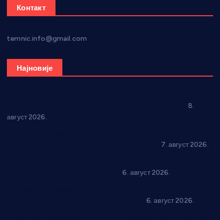
Контакт
temnic.info@gmail.com
Најновије
“Долина Бачине” кренула у уређење кутка за младе
8.
август 2026.
Општина Ћићевац наставља да подржава предузетнике:
10 нових субвенција за самозапошљавање
7. август 2026.
Вражогрнци чувају традицију: “Михољски сусрети села”
уз спортска надметања и забаву
6. август 2026.
Варварин подржао 25 нових предузетника: За
самозапошљавање по 380.000 динара
6. август 2026.
“Трстеник на Морави” од 10. до 16. августа: Богат програм