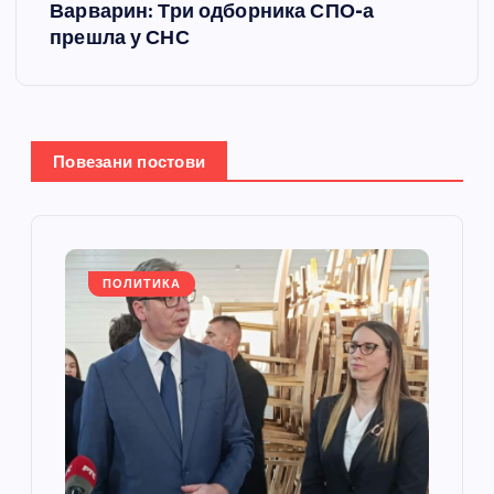
Варварин: Три одборника СПО-а
т
прешла у СНС
а
њ
Повезани постови
е
ч
л
ПОЛИТИКА
а
н
к