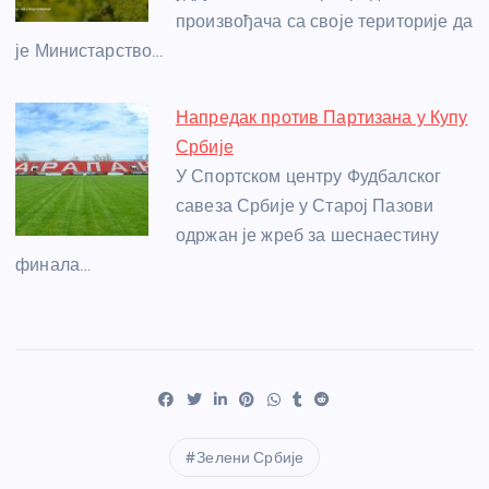
произвођача са своје територије да
је Министарство…
Напредак против Партизана у Купу
Србије
У Спортском центру Фудбалског
савеза Србије у Старој Пазови
одржан је жреб за шеснаестину
финала…
Зелени Србије