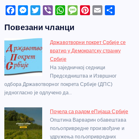
F
M
T
Vi
W
M
Pi
E
S
a
e
w
b
h
e
nt
m
h
Повезани чланци
c
ss
itt
er
at
ss
er
ail
ar
e
e
er
s
a
e
e
Државотворни покрет Србије се
b
n
A
g
st
вратио у Демократску странку
o
g
p
e
Србије
o
er
p
На заједничкој седници
Председништва и Извршног
k
одбора Државотворног покрета Србије (ДПС)
једногласно је одлучено да…
Почела са радом еПијаца Србије
Општина Варварин обавештава
пољопривредне произвођаче и
удружења пољопривредних