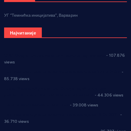
УГ “Темнићка иницијатива”, Варварин
Најчитаније
СНС: Осуда говора мржње и насиља над женама
- 107.876
views
Планска искључења електричне енергије за 27.07.2022.
-
85.738 views
Горан Макрагић директор, Ђорђе Бајић спортски
директор новог прволигаша из Варварина
- 44.306 views
Цене на крушевачким пијацама
- 39.008 views
Планска искључења електричне енергије за 19.05.2021.
-
36.710 views