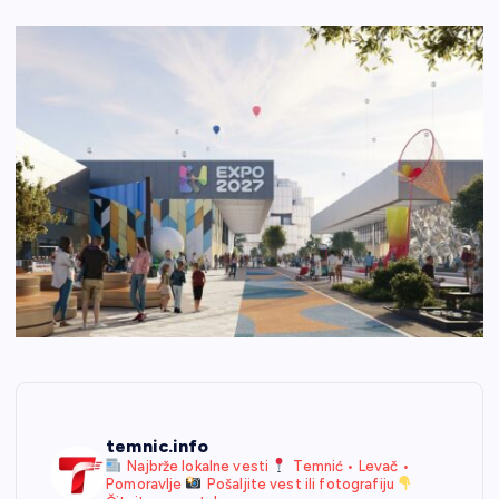
temnic.info
Najbrže lokalne vesti
Temnić • Levač •
Pomoravlje
Pošaljite vest ili fotografiju