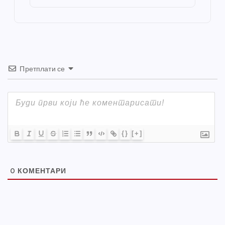
o
er
p
k
Претплати се
{}
[+]
0
КОМЕНТАРИ