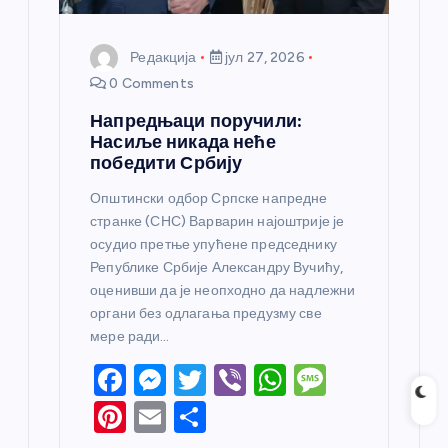
а
Редакција
јул 27, 2026
0 Comments
Напредњаци поручили:
Насиље никада неће
победити Србију
Општински одбор Српске напредне
странке (СНС) Варварин најоштрије је
осудио претње упућене председнику
Републике Србије Александру Вучићу,
оценивши да је неопходно да надлежни
органи без одлагања предузму све
мере ради…
F
M
T
Vi
W
M
a
e
w
b
h
e
Pi
E
S
c
ss
itt
er
at
ss