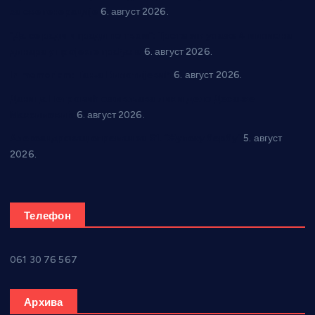
за све генерације
6. август 2026.
“Да се ради и гради по твом”: Трстеник улаже 4 милиона
динара у пројекте грађана
6. август 2026.
In memoriam: Тања Вилотијевић
6. август 2026.
Даница Петровић оживљава лик и дело Десанке
Максимовић
6. август 2026.
Александровац спреман за 61. “Жупску бербу”
5. август
2026.
Телефон
061 30 76 567
Архива