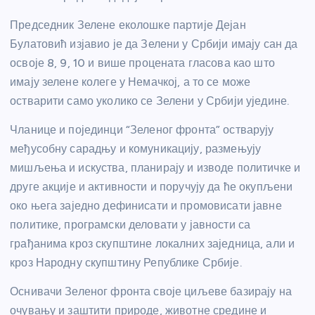
Председник Зелене еколошке партије Дејан
Булатовић изјавио је да Зелени у Србији имају сан да
освоје 8, 9, 10 и више процената гласова као што
имају зелене колеге у Немачкој, а то се може
остварити само уколико се Зелени у Србији уједине.
Чланице и појединци “Зеленог фронта” остварују
међусобну сарадњу и комуникацију, размењују
мишљења и искуства, планирају и изводе политичке и
друге акције и активности и поручују да ће окупљени
око њега заједно дефинисати и промовисати јавне
политике, програмски деловати у јавности са
грађанима кроз скупштине локалних заједница, али и
кроз Народну скупштину Републике Србије.
Оснивачи Зеленог фронта своје циљеве базирају на
очувању и заштити природе, животне средине и