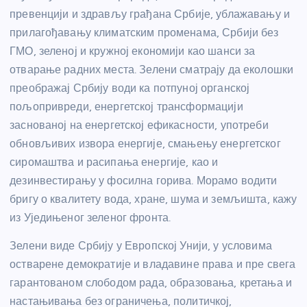
превенцији и здрављу грађана Србије, ублажавању и
прилагођавању климатским променама, Србији без
ГМО, зеленој и кружној економији као шанси за
отварање радних места. Зелени сматрају да еколошки
преображај Србију води ка потпуној органској
пољопривреди, енергетској трансформацији
заснованој на енергетској ефикасности, употреби
обновљивих извора енергије, смањењу енергетског
сиромаштва и расипања енергије, као и
дезинвестирању у фосилна горива. Морамо водити
бригу о квалитету вода, хране, шума и земљишта, кажу
из Уједињеног зеленог фронта.
Зелени виде Србију у Европској Унији, у условима
остварене демократије и владавине права и пре свега
гарантованом слободом рада, образовања, кретања и
настањивања без ограничења, политичкој,