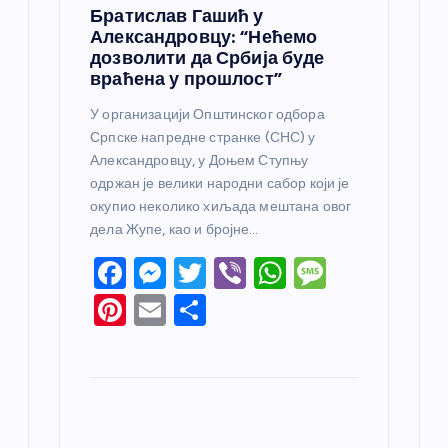
Братислав Гашић у
Александровцу: “Нећемо
дозволити да Србија буде
враћена у прошлост”
У организацији Општинског одбора
Српске напредне странке (СНС) у
Александровцу, у Доњем Ступњу
одржан је велики народни сабор који је
окупио неколико хиљада мештана овог
дела Жупе, као и бројне…
F
M
T
Vi
W
M
a
e
w
b
h
e
Pi
E
S
c
ss
itt
er
at
ss
nt
m
h
e
e
er
s
a
er
ail
ar
b
n
A
g
e
e
o
g
p
e
st