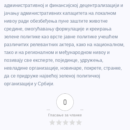
административној и финансијској децентрализацији и
јачању административних капацитета на локалном
нивоу ради обезбеђења пуне заштите животне
средине, омогућавању формулације и креирања
зелене политике као врсте јавне политике учешћем
различитих релевантних актера, како на националном,
тако и на регионалном и међународном нивоу и
позивају све експерте, појединце, удружења,
невладине организације, новинаре, покрете, странке,
да се придруже највећој зеленој политичкој
организацији у Србији.
0
Гласање за чланке