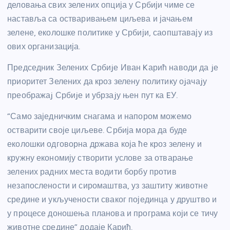
деловања свих зелених опција у Србији чиме се
наставља са остваривањем циљева и јачањем
зелене, еколошке политике у Србији, саопштавају из
ових организација.
Председник Зелених Србиjе Иван Kарић наводи да jе
приоритет Зелених да кроз зелену политику оjачаjу
преображаj Србиjе и убрзаjу њен пут ка EУ.
“Само заједничким снагама и напором можемо
остварити своје циљеве. Србија мора да буде
еколошки одговорна држава која ће кроз зелену и
кружну економију створити услове за отварање
зелених радних места водити борбу против
незапослености и сиромаштва, уз заштиту животне
средине и укључености сваког појединца у друштво и
у процесе доношења планова и програма који се тичу
животне средине” додаје Карић.