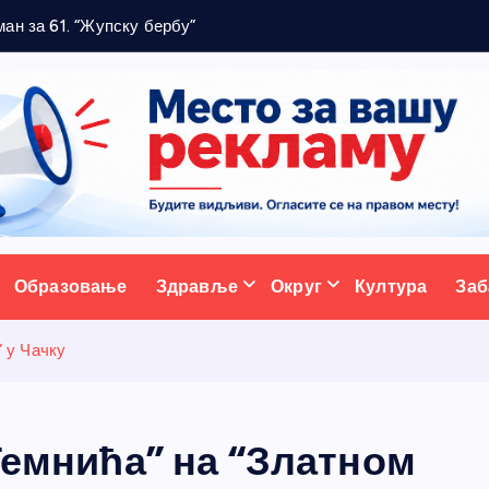
м
а
н
з
а
6
1
.
“
Ж
у
п
с
к
у
б
е
р
б
у
”
ативни портал
Образовање
Здравље
Округ
Култура
Заб
” у Чачку
“Темнића” на “Златном