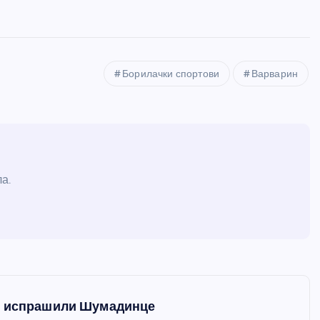
Борилачки спортови
Варварин
а.
ни испрашили Шумадинце