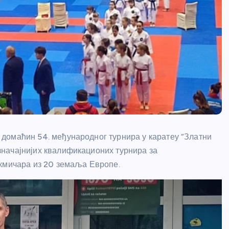
ио домаћин 54. међународног турнира у каратеу “Златни
ајзначајнијих квалификационих турнира за
акмичара из 20 земаља Европе.