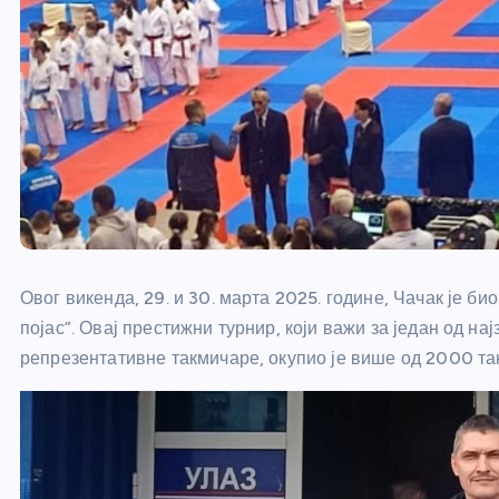
Овог викенда, 29. и 30. марта 2025. године, Чачак је б
појас”. Овај престижни турнир, који важи за један од н
репрезентативне такмичаре, окупио је више од 2000 т