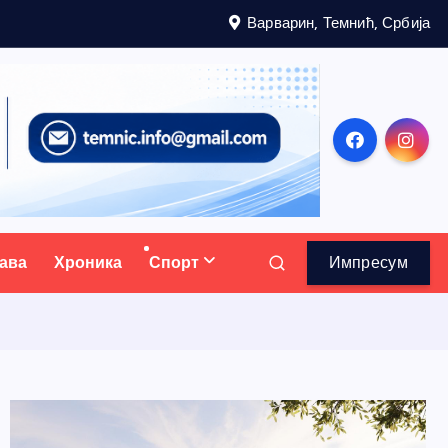
Варварин, Темнић, Србија
ава
Хроника
Спорт
Импресум