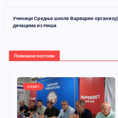
р
е
Ученици Средње школе Варварин организуј
дечацима из Ниша
т
а
Повезани постови
њ
е
СПОРТ
ч
л