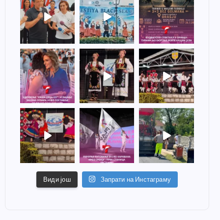
Види још
Запрати на Инстаграму