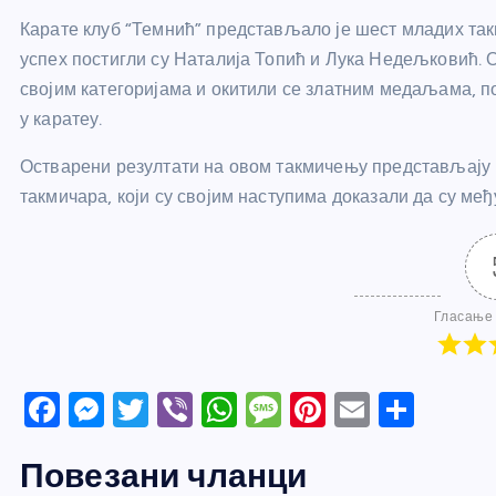
Карате клуб “Темнић” представљало је шест младих такм
успех постигли су Наталија Топић и Лука Недељковић. О
својим категоријама и окитили се златним медаљама, по
у каратеу.
Остварени резултати на овом такмичењу представљају 
такмичара, који су својим наступима доказали да су међ
Гласање 
F
M
T
Vi
W
M
Pi
E
S
a
e
w
b
h
e
nt
m
h
Повезани чланци
c
ss
itt
er
at
ss
er
ail
ar