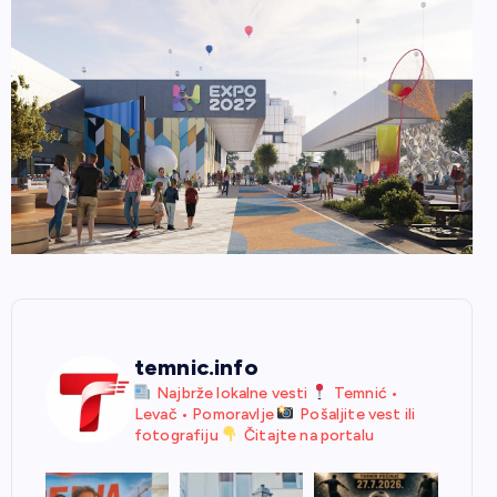
temnic.info
Najbrže lokalne vesti
Temnić •
Levač • Pomoravlje
Pošaljite vest ili
fotografiju
Čitajte na portalu