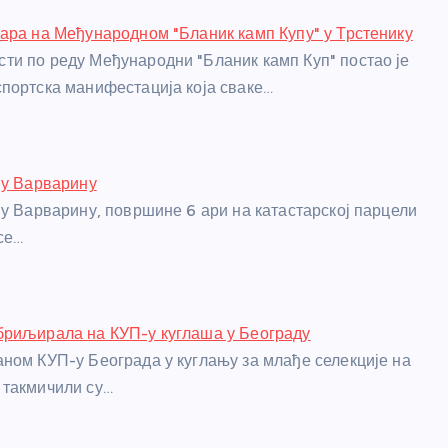
ара на Међународном "Бланик камп Купу" у Трстенику
и по реду Међународни "Бланик камп Куп" постао је
портска манифестација која сваке…
 у Варварину
 у Варварину, површине 6 ари на катастарској парцели
се…
бриљирала на КУП-у куглаша у Београду
ном КУП-у Београда у куглању за млађе селекције на
 такмичили су…