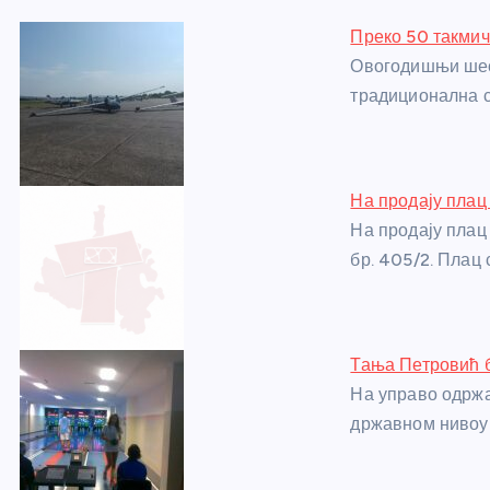
e
e
er
s
a
e
e
Преко 50 такмич
b
n
A
g
st
Овогодишњи шест
o
g
p
e
традиционална с
o
er
p
k
На продају плац
На продају плац
бр. 405/2. Плац 
Тања Петровић 
На управо одржа
државном нивоу