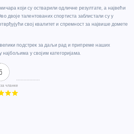
ичара који су остварили одличне резултате, а највећи
во двоје талентованих спортиста заблистали су у
тврђујући свој квалитет и спремност за највише домете
велики подстрек за даљи рад и припреме наших
у најбољима у својим категоријама.
5
за чланке