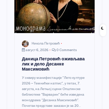
Никола Петровић
август 6, 2026
0 Comments
Даница Петровић оживљава
лик и дело Десанке
Максимовић
У оквиру манифестације “Лето културе
2026 – Темнићки натпис”, у петак, 7.
августа, на Летњој сцени Општинске
библиотеке “Варварин” биће изведена
монодрама “Десанка Максимовић”.
Почетак представе заказан је за 20…