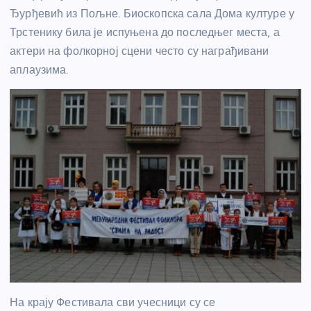
Ђурђевић из Пољне. Биоскопска сала Дома културе у
Трстенику била је испуњена до последњег места, а
актери на фолкорној сцени често су награђивани
аплаузима.
На крају Фестивала сви учесници су се