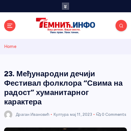
S
k
i
p
t
o
Темнићки
c
Home
o
n
информативн
t
e
23. Међународни дечији
и портал
n
Фестивал фолклора “Свима на
t
радост” хуманитарног
карактера
Драган Ивановић
Култура
мај 11, 2023
0 Comments