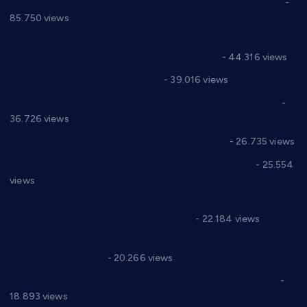
Планска искључења електричне енергије за 27.07.2022.
-
85.750 views
Горан Макрагић директор, Ђорђе Бајић спортски
директор новог прволигаша из Варварина
- 44.316 views
Цене на крушевачким пијацама
- 39.016 views
Планска искључења електричне енергије за 19.05.2021.
-
36.726 views
Реконструкција хотела “Плажа” у Варварину
- 26.735 views
Апел за помоћ породици Марковић из Варварина
- 25.554
views
Саопштење и демант Дома здравља “Др Властимир
Годић” на текст који кружи фејсбуком
- 22.184 views
Јелена Вујић-Обрадовић представник Александровца у
Парламенту Србије
- 20.266 views
Откривена илегална штампарија новца код Варварина
-
18.893 views