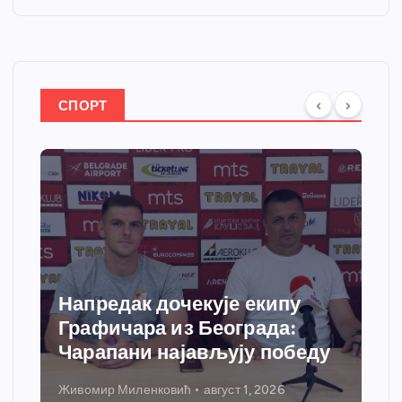
СПОРТ
Напредак дочекује екипу
Графичара из Београда:
Чарапани најављују победу
Живомир Миленковић
август 1, 2026