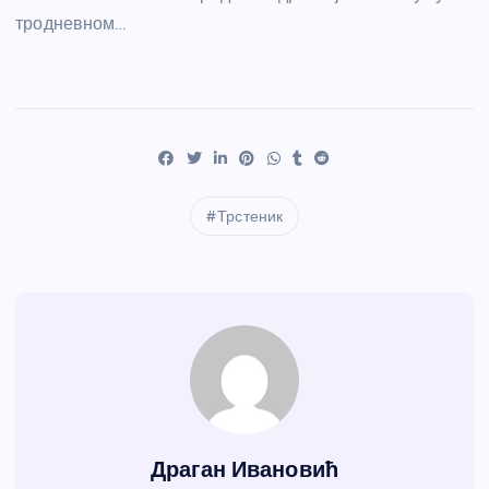
тродневном…
Трстеник
Драган Ивановић