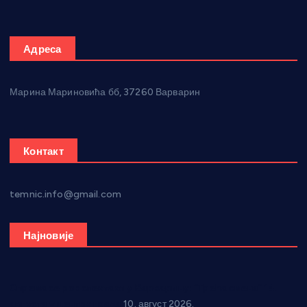
Адреса
Марина Мариновића бб, 37260 Варварин
Контакт
temnic.info@gmail.com
Најновије
Спрема се рок спектакл у Варварину: “Трећа смена” 14.
августа у центру града
10. август 2026.