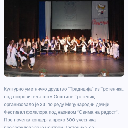
Културно уметничко друштво “Традиција” из Трстеника,
под покровитељством Општине Трстеник,
организовало је 23. по реду Међународни дечији
Фестивал фолклора под називом “Свима на радост”.
Пре почетка концерта преко 300 учесника
продефиловало је центром Трстеника, са