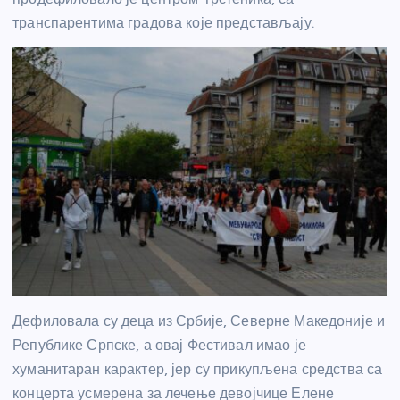
транспарентима градова које представљају.
Дефиловала су деца из Србије, Северне Македоније и
Републике Српске, а овај Фестивал имао је
хуманитаран карактер, јер су прикупљена средства са
концерта усмерена за лечење девојчице Елене