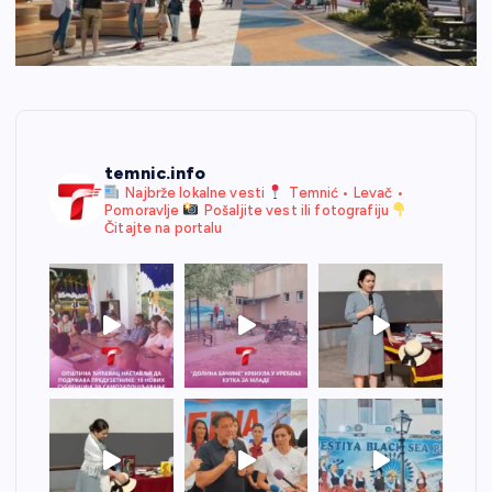
temnic.info
Najbrže lokalne vesti
Temnić • Levač •
Pomoravlje
Pošaljite vest ili fotografiju
Čitajte na portalu