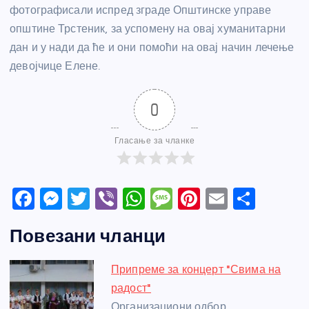
фотографисали испред зграде Општинске управе
општине Трстеник, за успомену на овај хуманитарни
дан и у нади да ће и они помоћи на овај начин лечење
девојчице Елене.
0
Гласање за чланке
F
M
T
Vi
W
M
Pi
E
S
a
e
w
b
h
e
nt
m
h
Повезани чланци
c
ss
itt
er
at
ss
er
ail
ar
e
e
er
s
a
e
e
Припреме за концерт "Свима на
b
n
A
g
st
радост"
o
g
p
e
Организациони одбор