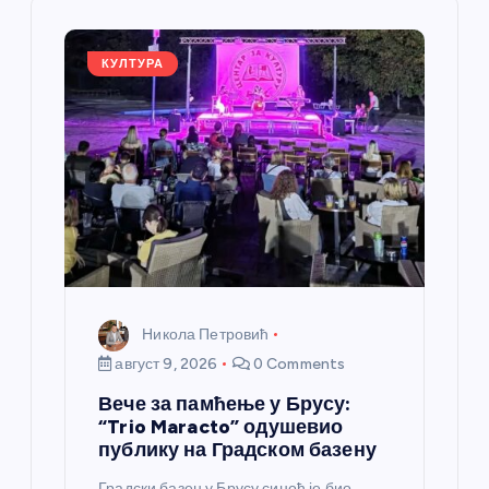
е
ч
КУЛТУРА
л
а
н
к
а
Никола Петровић
август 9, 2026
0 Comments
Вече за памћење у Брусу:
“Trio Maracto” одушевио
публику на Градском базену
Градски базен у Брусу синоћ је био