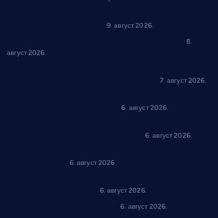
Вече за памћење у Брусу: “Trio Maracto” одушевио
публику на Градском базену
9. август 2026.
“Долина Бачине” кренула у уређење кутка за младе
8.
август 2026.
Општина Ћићевац наставља да подржава предузетнике:
10 нових субвенција за самозапошљавање
7. август 2026.
Вражогрнци чувају традицију: “Михољски сусрети села”
уз спортска надметања и забаву
6. август 2026.
Варварин подржао 25 нових предузетника: За
самозапошљавање по 380.000 динара
6. август 2026.
“Трстеник на Морави” од 10. до 16. августа: Богат програм
за све генерације
6. август 2026.
“Да се ради и гради по твом”: Трстеник улаже 4 милиона
динара у пројекте грађана
6. август 2026.
In memoriam: Тања Вилотијевић
6. август 2026.