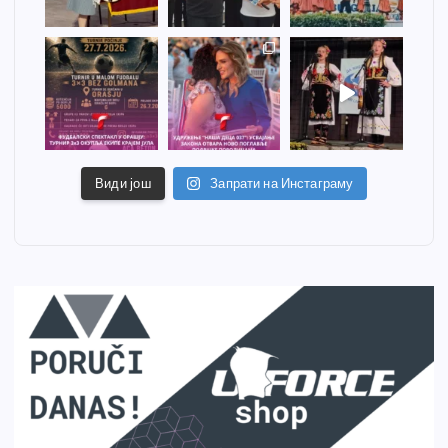
Види још
Запрати на Инстаграму