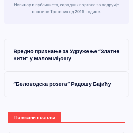
Новинар и публициста, сарадник портала за подручје
општине Трстеник од 2016. године.
К
Вредно признање за Удружење “Златне
р
нити” у Малом Иђошу
е
“Беловодска розета” Радошу Бајићу
т
а
њ
Повезани постови