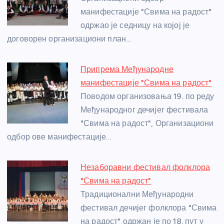
o
er
p
манифестације "Свима на радост"
одржао је седницу на којој је
k
договорен организациони план…
Припрема Међународне
манифестације "Свима на радост"
Поводом организовања 19. по реду
Међународног дечијег фестивала
"Свима на радост", Организациони
одбор ове манифестације…
Незаборавни фестивал фолклора
"Свима на радост"
Традиционални Међународни
фестивал дечијег фолклора "Свима
на радост" одржан је по 18. пут у