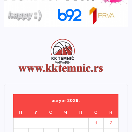
август 2026.
П
У
С
Ч
П
С
Н
1
2