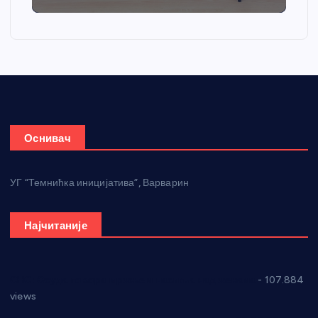
Оснивач
УГ “Темнићка иницијатива”, Варварин
Најчитаније
СНС: Осуда говора мржње и насиља над женама
- 107.884
views