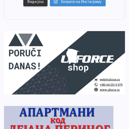
Види још
Запрати на Инстаграму