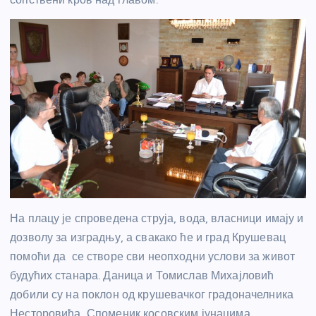
На плацу је спроведена струја, вода, власници имају и
дозволу за изградњу, а свакако ће и град Крушевац
помоћи да се створе сви неопходни услови за живот
будућих станара. Даница и Томислав Михајловић
добили су на поклон од крушевачког градоначелника
Несторовића, Споменик косовским јунацима.