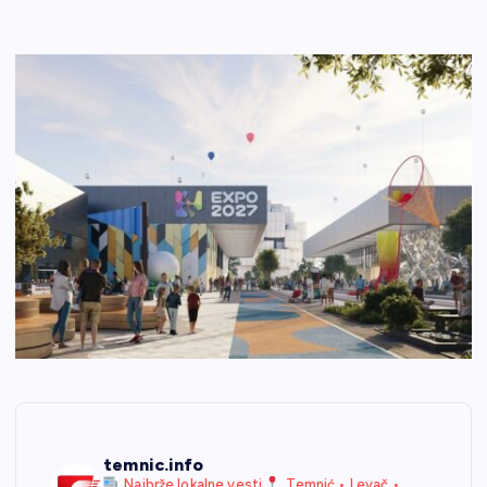
temnic.info
Najbrže lokalne vesti
Temnić • Levač •