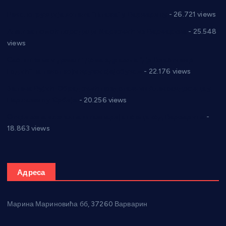
Реконструкција хотела “Плажа” у Варварину
- 26.721 views
Апел за помоћ породици Марковић из Варварина
- 25.548
views
Саопштење и демант Дома здравља “Др Властимир
Годић” на текст који кружи фејсбуком
- 22.176 views
Јелена Вујић-Обрадовић представник Александровца у
Парламенту Србије
- 20.256 views
Откривена илегална штампарија новца код Варварина
-
18.863 views
Адреса
Марина Мариновића бб, 37260 Варварин