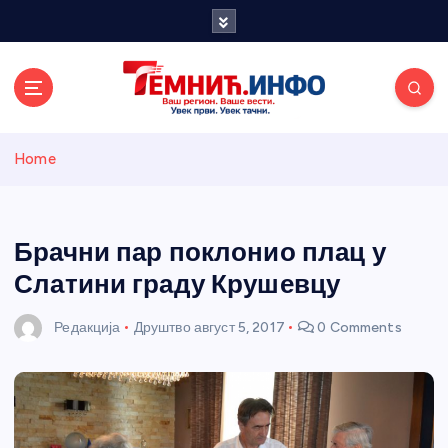
S
k
i
p
t
o
Темнићки
c
Home
o
n
информативн
t
e
Брачни пар поклонио плац у
и портал
n
Слатини граду Крушевцу
t
Редакција
Друштво
август 5, 2017
0 Comments