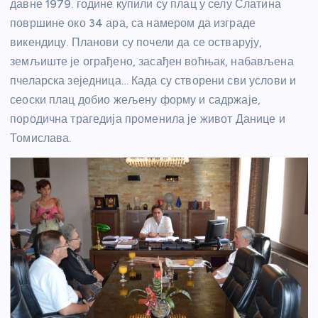
давне 1979. године купили су плац у селу Слатина
површине око 34 ара, са намером да изграде
викендицу. Планови су почели да се остварују,
земљиште је ограђено, засађен воћњак, набављена
пчеларска зеједница… Када су створени сви услови и
сеоски плац добио жељену форму и садржаје,
породична трагедија променила је живот Данице и
Томислава.