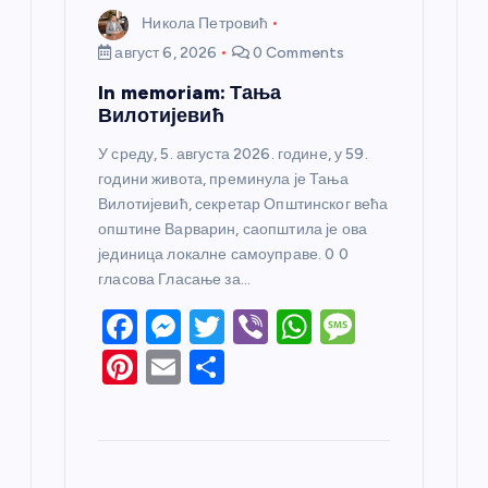
Никола Петровић
август 6, 2026
0 Comments
In memoriam: Тања
Вилотијевић
У среду, 5. августа 2026. године, у 59.
години живота, преминула је Тања
Вилотијевић, секретар Општинског већа
општине Варварин, саопштила је ова
јединица локалне самоуправе. 0 0
гласова Гласање за…
F
M
T
Vi
W
M
a
e
w
b
h
e
Pi
E
S
c
ss
itt
er
at
ss
nt
m
h
e
e
er
s
a
er
ail
ar
b
n
A
g
e
e