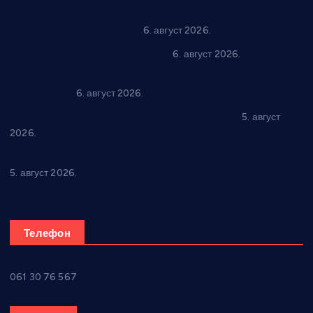
“Да се ради и гради по твом”: Трстеник улаже 4 милиона
динара у пројекте грађана
6. август 2026.
In memoriam: Тања Вилотијевић
6. август 2026.
Даница Петровић оживљава лик и дело Десанке
Максимовић
6. август 2026.
Александровац спреман за 61. “Жупску бербу”
5. август
2026.
Нова игралишта стижу у Бошњане, Доњи Катун и Парцане
5. август 2026.
Телефон
061 30 76 567