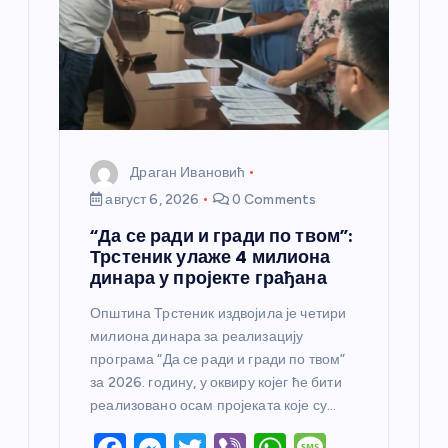
н
к
а
Драган Ивановић
август 6, 2026
0 Comments
“Да се ради и гради по твом”:
Трстеник улаже 4 милиона
динара у пројекте грађана
Општина Трстеник издвојила је четири
милиона динара за реализацију
програма “Да се ради и гради по твом”
за 2026. годину, у оквиру којег ће бити
реализовано осам пројеката које су…