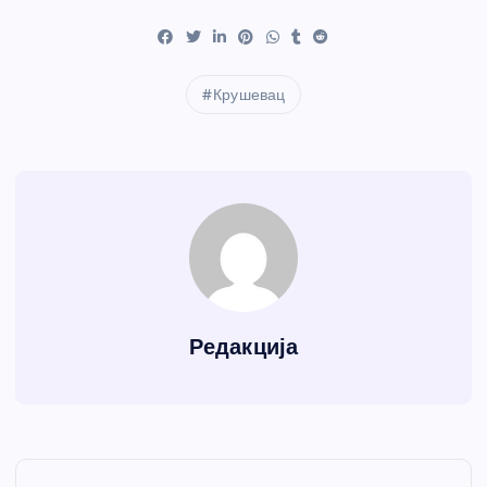
Крушевац
Редакција
К