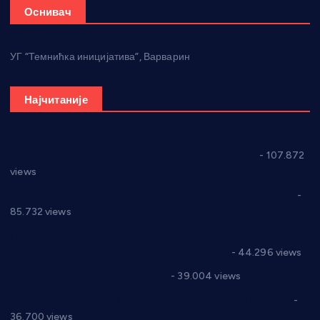
Оснивач
УГ “Темнићка иницијатива”, Варварин
Најчитаније
СНС: Осуда говора мржње и насиља над женама
- 107.872
views
Планска искључења електричне енергије за 27.07.2022.
-
85.732 views
Горан Макрагић директор, Ђорђе Бајић спортски
директор новог прволигаша из Варварина
- 44.296 views
Цене на крушевачким пијацама
- 39.004 views
Планска искључења електричне енергије за 19.05.2021.
-
36.700 views