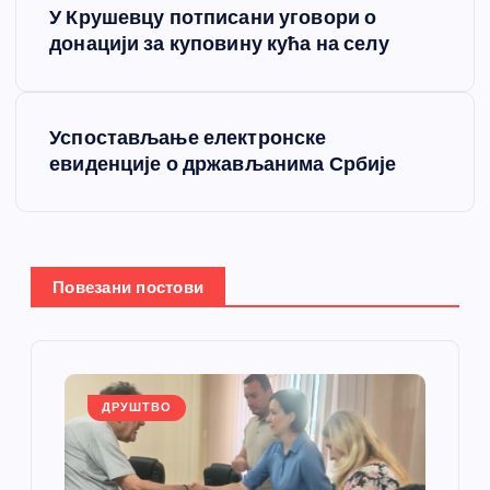
У Крушевцу потписани уговори о
р
донацији за куповину кућа на селу
е
Успостављање електронске
т
евиденције о држављанима Србије
а
њ
Повезани постови
е
ч
л
ДРУШТВО
а