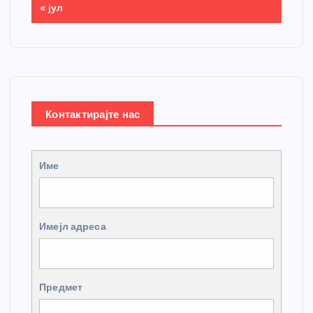
« јул
Контактирајте нас
Име
Имејл адреса
Предмет