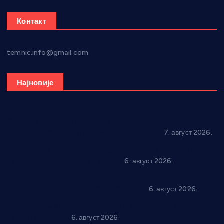
Контакт
temnic.info@gmail.com
Најновије
Општина Ћићевац наставља да подржава предузетнике:
10 нових субвенција за самозапошљавање
7. август 2026.
Вражогрнци чувају традицију: “Михољски сусрети села”
уз спортска надметања и забаву
6. август 2026.
Варварин подржао 25 нових предузетника: За
самозапошљавање по 380.000 динара
6. август 2026.
“Трстеник на Морави” од 10. до 16. августа: Богат програм
за све генерације
6. август 2026.