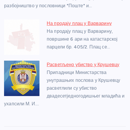
k
разбојништво у пословници "Поште" и…
На продају плац у Варварину
На продају плац у Варварину,
површине 6 ари на катастарској
парцели бр. 405/2. Плац се…
Расветљено убиство у Крушевцу
Припадници Министарства
унутрашњих послова у Крушевцу
расветлили су убиство
двадесетједногодишњег младића и
ухапсили М. И.…