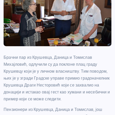
Брачни пар из Крушевца, Даница и Томислав
Михајловић, одлучили су да поклоне плац граду
Крушевцу који је у личном власништву. Тим поводом,
њих је у згради Градске управе примио градоначелник
Крушевца Драги Несторовић који се захвалио на
донацији и истакао овај гест као хумани и несебични и
пример који се може следити.
Пензионери из Крушевца, Даница и Томислав, још