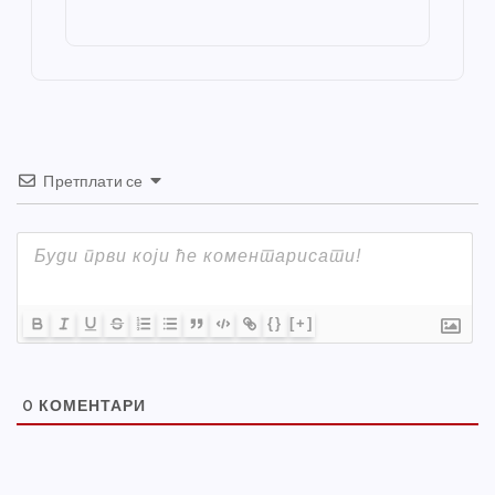
o
g
p
e
st
o
er
p
k
Претплати се
{}
[+]
0
КОМЕНТАРИ