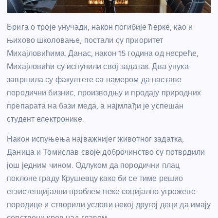
Брига о троје унучади, након погибије ћерке, као и
њихово школовање, постали су приоритет
Михајловићима. Данас, након 15 година од несреће,
Михајловићи су испунили свој задатак. Два унука
завршила су факултете са намером да наставе
породични бизнис, производњу и продају природних
препарата на бази меда, а најмлађи је успешан
студент електронике.
Након испуњења најважнијег животног задатка,
Даница и Томислав своје доброчинство су потврдили
још једним чином. Одлуком да породични плац
поклоне граду Крушевцу како би се тиме решио
егзистенцијални проблем неке социјално угрожене
породице и створили услови некој другој деци да имају
сопствени кров над главом.