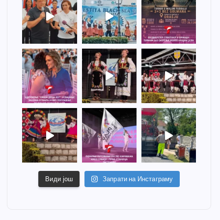
Види још
Запрати на Инстаграму