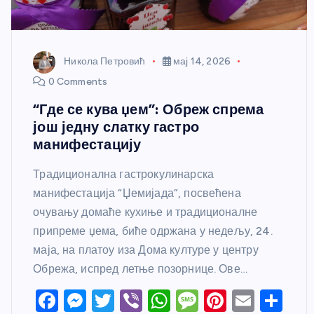
Никола Петровић
мај 14, 2026
0 Comments
“Где се кува џем”: Обреж спрема
још једну слатку гастро
манифестацију
Традиционална гастрокулинарска
манифестација “Џемијада”, посвећена
очувању домаће кухиње и традиционалне
припреме џема, биће одржана у недељу, 24.
маја, на платоу иза Дома културе у центру
Обрежа, испред летње позорнице. Ове…
F
M
T
Vi
W
M
Pi
E
S