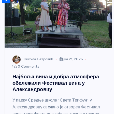
r
s
n
m
A
S
a
t
a
p
h
g
e
i
p
a
e
r
l
r
e
e
s
t
Никола Петровић
јун 21, 2026
0 Comments
Најбоља вина и добра атмосфера
обележили Фестивал вина у
Александровцу
У парку Средње школе “Свети Трифун” у
Александровцу свечано је отворен Фестивал
вина, манифестација која из године у годину