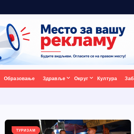
а
ативни портал
Образовање
Здравље
Округ
Култура
Заб
ТУРИЗАМ