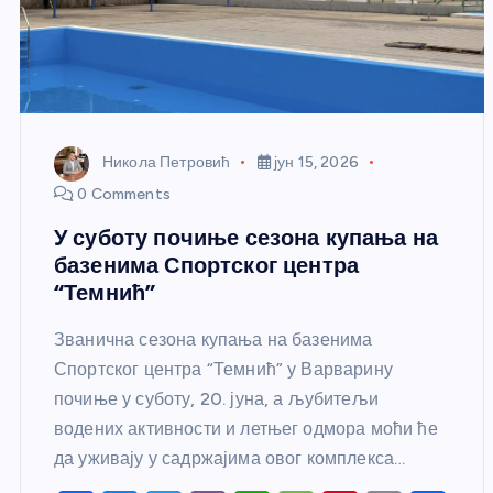
Никола Петровић
јун 15, 2026
0 Comments
У суботу почиње сезона купања на
базенима Спортског центра
“Темнић”
Званична сезона купања на базенима
Спортског центра “Темнић” у Варварину
почиње у суботу, 20. јуна, а љубитељи
водених активности и летњег одмора моћи ће
да уживају у садржајима овог комплекса…