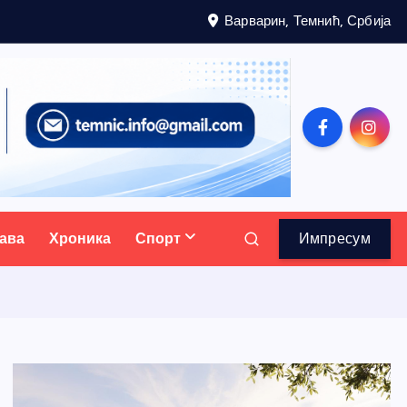
Варварин, Темнић, Србија
ава
Хроника
Спорт
Импресум