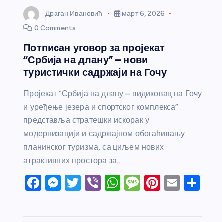
Драган Ивановић
март 6, 2026
0 Comments
Потписан уговор за пројекат
“Србија на длану” – нови
туристички садржаји на Гочу
Пројекат “Србија на длану – видиковац на Гочу
и уређење језера и спортског комплекса”
представља стратешки искорак у
модернизацији и садржајном обогаћивању
планинског туризма, са циљем нових
атрактивних простора за…
F
M
T
Vi
W
M
Pi
E
S
a
e
w
b
h
e
nt
m
h
c
ss
itt
er
at
ss
er
ail
ar