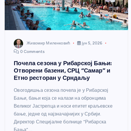
Живомир Миленковић
јун 5, 2026
0 Comments
Почела сезона у Рибарској Бањи:
Отворени базени, СРЦ “Самар” и
Етно ресторан у Срндаљу
Овогодишња сезона почела је у Рибарској
Бањи, бањи која се налази на обронцима
Великог Јастрепца и носи епитет краљевске
бање, једне од најзначајнијих у Србији.
Директор Специјалне болнице “Рибарска
Бања”,…