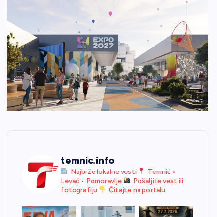
temnic.info
Najbrže lokalne vesti
Temnić •
Levač • Pomoravlje
Pošaljite vest ili
fotografiju
Čitajte na portalu