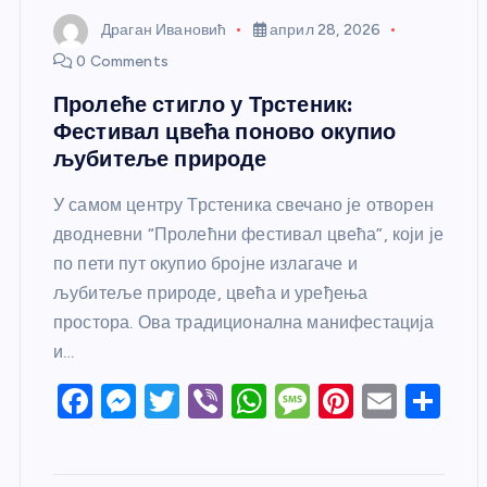
Драган Ивановић
април 28, 2026
0 Comments
Пролеће стигло у Трстеник:
Фестивал цвећа поново окупио
љубитеље природе
У самом центру Трстеника свечано је отворен
дводневни “Пролећни фестивал цвећа”, који је
по пети пут окупио бројне излагаче и
љубитеље природе, цвећа и уређења
простора. Ова традиционална манифестација
и…
F
M
T
Vi
W
M
Pi
E
S
a
e
w
b
h
e
nt
m
h
c
ss
itt
er
at
ss
er
ail
ar