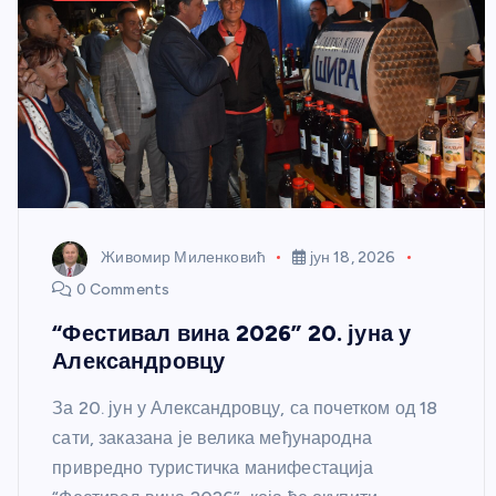
Живомир Миленковић
јун 18, 2026
0 Comments
“Фестивал вина 2026” 20. јуна у
Александровцу
За 20. јун у Александровцу, са почетком од 18
сати, заказана је велика међународна
привредно туристичка манифестација