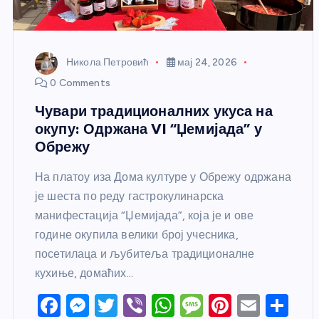
Никола Петровић
мај 24, 2026
0 Comments
Чувари традиционалних укуса на
окупу: Одржана VI “Џемијада” у
Обрежу
На платоу иза Дома културе у Обрежу одржана
је шеста по реду гастрокулинарска
манифестација “Џемијада”, која је и ове
године окупила велики број учесника,
посетилаца и љубитеља традиционалне
кухиње, домаћих…
F
M
T
Vi
W
M
Pi
E
S