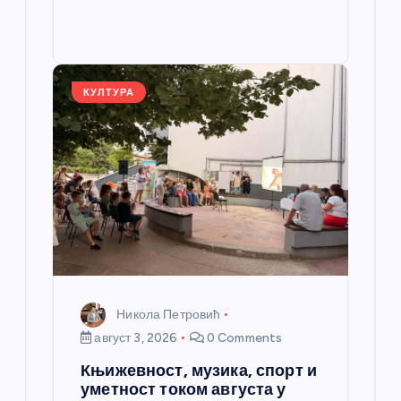
b
n
A
g
e
e
o
g
p
e
st
o
er
p
k
КУЛТУРА
Никола Петровић
август 3, 2026
0 Comments
Књижевност, музика, спорт и
уметност током августа у