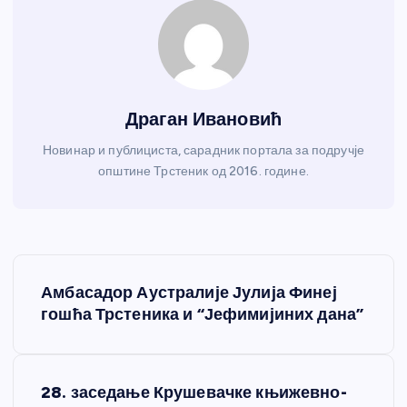
Драган Ивановић
Новинар и публициста, сарадник портала за подручје
општине Трстеник од 2016. године.
К
Амбасадор Аустралије Јулија Финеј
р
гошћа Трстеника и “Јефимијиних дана”
е
28. заседање Крушевачке књижевно-