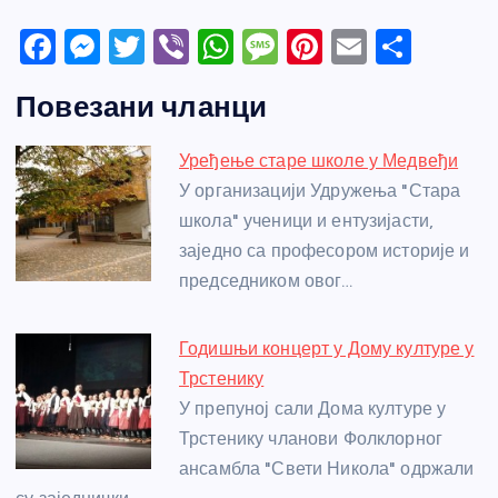
F
M
T
Vi
W
M
Pi
E
S
a
e
w
b
h
e
nt
m
h
Повезани чланци
c
ss
itt
er
at
ss
er
ail
ar
e
e
er
s
a
e
e
Уређење старе школе у Медвеђи
b
n
A
g
st
У организацији Удружења "Стара
o
g
p
e
школа" ученици и ентузијасти,
o
er
p
заједно са професором историје и
председником овог…
k
Годишњи концерт у Дому културе у
Трстенику
У препуној сали Дома културе у
Трстенику чланови Фолклорног
ансамбла "Свети Никола" одржали