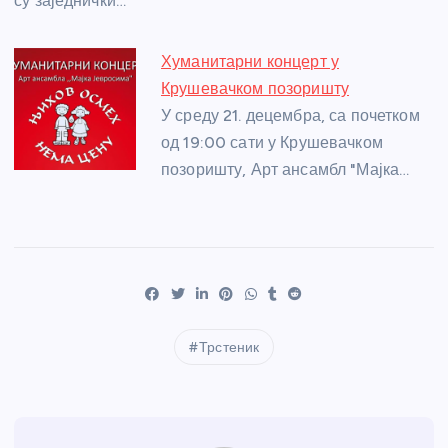
су заједнички…
Хуманитарни концерт у
Крушевачком позоришту
У среду 21. децембра, са почетком
од 19:00 сати у Крушевачком
позоришту, Арт ансамбл "Мајка…
Трстеник