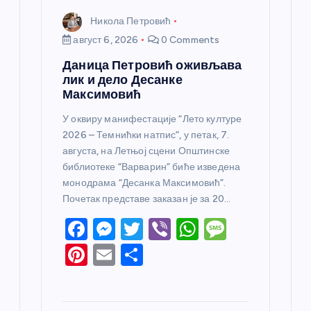
Никола Петровић
август 6, 2026
0 Comments
Даница Петровић оживљава
лик и дело Десанке
Максимовић
У оквиру манифестације “Лето културе
2026 – Темнићки натпис”, у петак, 7.
августа, на Летњој сцени Општинске
библиотеке “Варварин” биће изведена
монодрама “Десанка Максимовић”.
Почетак представе заказан је за 20…
F
M
T
Vi
W
M
a
e
w
b
h
e
Pi
E
S
c
ss
itt
er
at
ss
nt
m
h
e
e
er
s
a
er
ail
ar