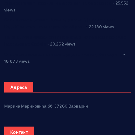
Апел за помоћ породици Марковић из Варварина
- 25.552
views
Саопштење и демант Дома здравља “Др Властимир
Годић” на текст који кружи фејсбуком
- 22.180 views
Јелена Вујић-Обрадовић представник Александровца у
Парламенту Србије
- 20.262 views
Откривена илегална штампарија новца код Варварина
-
18.873 views
Адреса
Марина Мариновића бб, 37260 Варварин
Контакт