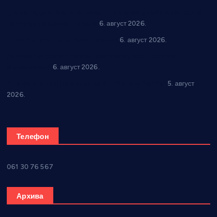
“Да се ради и гради по твом”: Трстеник улаже 4 милиона
динара у пројекте грађана
6. август 2026.
In memoriam: Тања Вилотијевић
6. август 2026.
Даница Петровић оживљава лик и дело Десанке
Максимовић
6. август 2026.
Александровац спреман за 61. “Жупску бербу”
5. август
2026.
Телефон
061 30 76 567
Архива