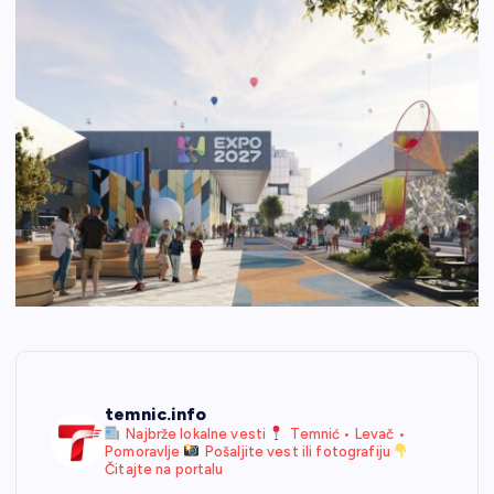
temnic.info
Najbrže lokalne vesti
Temnić • Levač •
Pomoravlje
Pošaljite vest ili fotografiju
Čitajte na portalu