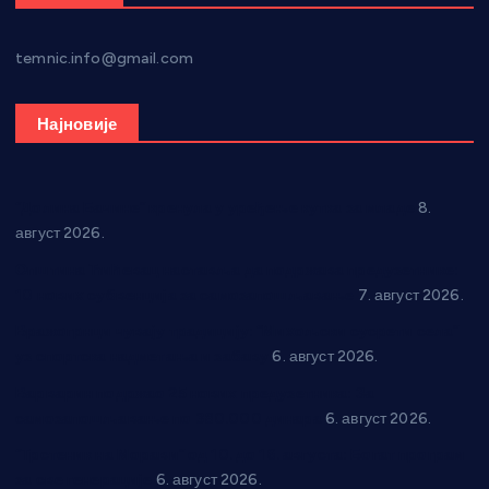
temnic.info@gmail.com
Најновије
“Долина Бачине” кренула у уређење кутка за младе
8.
август 2026.
Општина Ћићевац наставља да подржава предузетнике:
10 нових субвенција за самозапошљавање
7. август 2026.
Вражогрнци чувају традицију: “Михољски сусрети села”
уз спортска надметања и забаву
6. август 2026.
Варварин подржао 25 нових предузетника: За
самозапошљавање по 380.000 динара
6. август 2026.
“Трстеник на Морави” од 10. до 16. августа: Богат програм
за све генерације
6. август 2026.