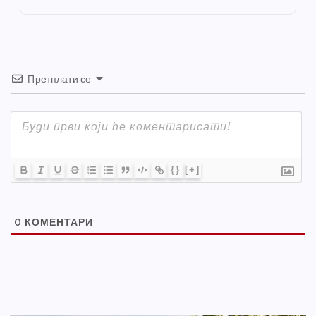
k
Претплати се
{}
[+]
0
КОМЕНТАРИ