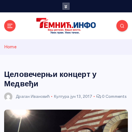
S
k
i
p
t
o
Темнићки
c
Home
o
n
информативн
t
e
Целовечерњи концерт у
и портал
n
Медвеђи
t
Драган Ивановић
Култура
јун 13, 2017
0 Comments