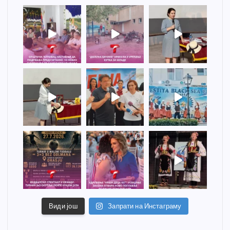
Види још
Запрати на Инстаграму