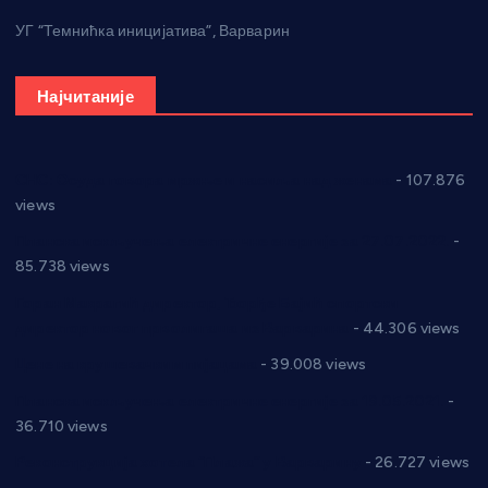
УГ “Темнићка иницијатива”, Варварин
Најчитаније
СНС: Осуда говора мржње и насиља над женама
- 107.876
views
Планска искључења електричне енергије за 27.07.2022.
-
85.738 views
Горан Макрагић директор, Ђорђе Бајић спортски
директор новог прволигаша из Варварина
- 44.306 views
Цене на крушевачким пијацама
- 39.008 views
Планска искључења електричне енергије за 19.05.2021.
-
36.710 views
Реконструкција хотела “Плажа” у Варварину
- 26.727 views