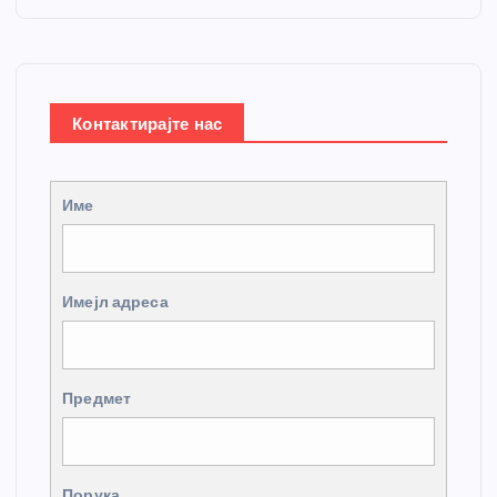
Контактирајте нас
Име
Имејл адреса
Предмет
Порука