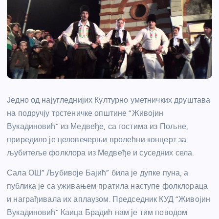
Једно од најугледнијих Културно уметничких друштава
на подручју трстеничке општине “Живојин
Вукадиновић” из Медвеђе, са гостима из Пољне,
приредило је целовечерњи пролећни концерт за
љубитеље фолклора из Медвеђе и суседних села.
Сала ОШ” Љубивоје Бајић” била је дупке пуна, а
публика је са уживањем пратила наступе фолклораца
и награђивала их аплаузом. Председник КУД “Живојин
Вукадиновић” Каица Брадић нам је тим поводом