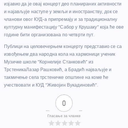
изјавио да је овај концерт део планираних активности
и најављује наступе у земљи и иностранству, док се
чланови овог КУД-а припремају и за традиционалну
културну манифестацију “Сабор у Крушаку” која ће ове
године бити организована по четврти пут.
Публици на целовечерњем концерту представио се са
извођењем два народна кола на хармоници ученик
Музичке школе “Корнелије Станковић” из
ТрстеникаЛазар Рашковић, а Брадић најваљује и
такмичење села трстеничке општине на коме ће
учествовати и КУД “Живојин Вукадиновић”.
0
Гласање за чланке