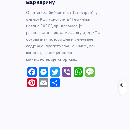
Варварину
Општинска библиотека “Варварин”, у
оквиру Културног лета “Темнићки
натпис 2026”, припремила је
разноврстан програм за август, који ће
обухватити позоришне и књижевне
садржаје, представљање књиге, рок
концерт, традиционалне
манифестације, спортске…
F
M
T
Vi
W
M
a
e
w
b
h
e
Pi
E
S
c
ss
itt
er
at
ss
nt
m
h
e
e
er
s
a
er
ail
ar
b
n
A
g
e
e
o
g
p
e
st
o
er
p