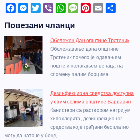
F
M
T
Vi
W
M
Pi
E
S
a
e
w
b
h
e
nt
m
h
Повезани чланци
c
ss
itt
er
at
ss
er
ail
ar
e
e
er
s
a
e
e
Обележен Дан општине Трстеник
b
n
A
g
st
Обележавање дана општине
o
g
p
e
Трстеник почело је одавањем
o
er
p
поште и полагањем венаца на
спомену палим борцима…
k
Дезинфекциона средства доступна
у свим селима општине Варварин
Канистери са раствором натријум
хипохлорита, дезинфекционог
средства које грађани бесплатно
могу да наточе у боце,…