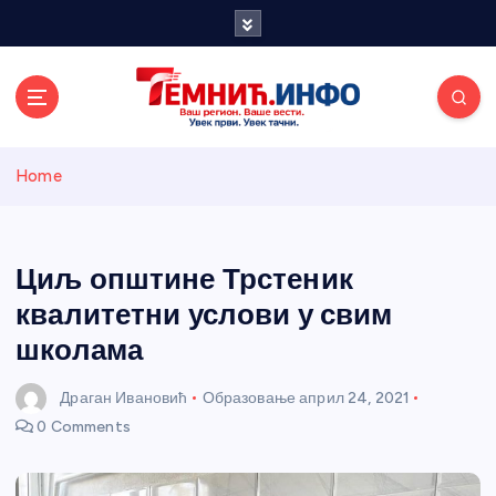
S
k
i
p
t
o
Темнићки
c
Home
o
n
информативн
t
e
Циљ општине Трстеник
и портал
n
квалитетни услови у свим
t
школама
Драган Ивановић
Образовање
април 24, 2021
0 Comments