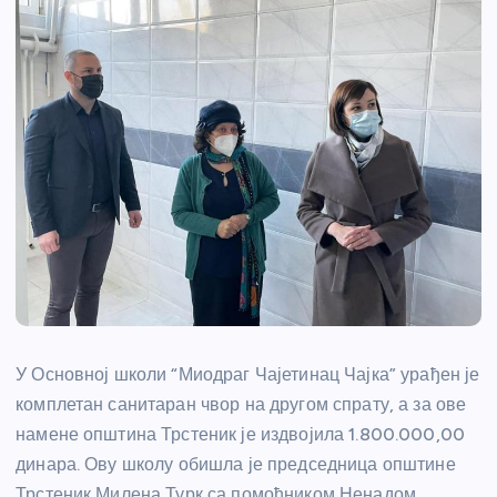
У Основној школи “Миодраг Чајетинац Чајка” урађен је
комплетан санитаран чвор на другом спрату, а за ове
намене општина Трстеник је издвојила 1.800.000,00
динара. Ову школу обишла је председница општине
Трстеник Милена Турк са помоћником Ненадом