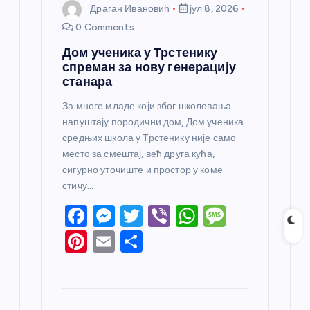
Драган Ивановић
јул 8, 2026
0 Comments
Дом ученика у Трстенику
спреман за нову генерацију
станара
За многе младе који због школовања
напуштају породични дом, Дом ученика
средњих школа у Трстенику није само
место за смештај, већ друга кућа,
сигурно уточиште и простор у коме
стичу…
F
M
T
Vi
W
M
a
e
w
b
h
e
Pi
E
S
c
ss
itt
er
at
ss
nt
m
h
e
e
er
s
a
er
ail
ar
b
n
A
g
e
e