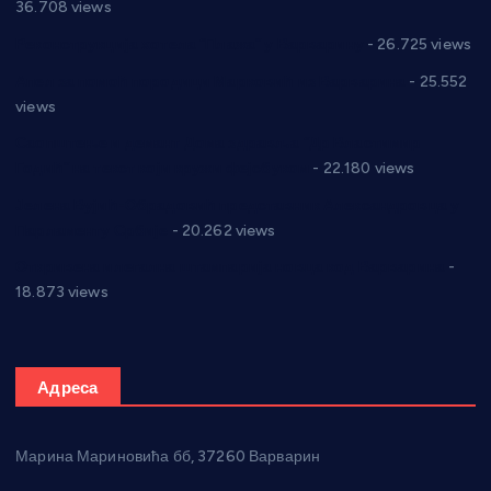
36.708 views
Реконструкција хотела “Плажа” у Варварину
- 26.725 views
Апел за помоћ породици Марковић из Варварина
- 25.552
views
Саопштење и демант Дома здравља “Др Властимир
Годић” на текст који кружи фејсбуком
- 22.180 views
Јелена Вујић-Обрадовић представник Александровца у
Парламенту Србије
- 20.262 views
Откривена илегална штампарија новца код Варварина
-
18.873 views
Адреса
Марина Мариновића бб, 37260 Варварин