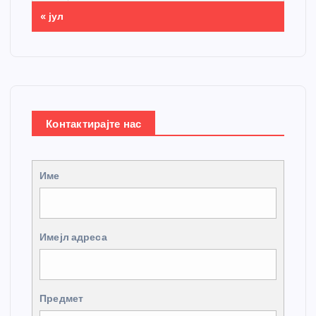
« јул
Контактирајте нас
Име
Имејл адреса
Предмет