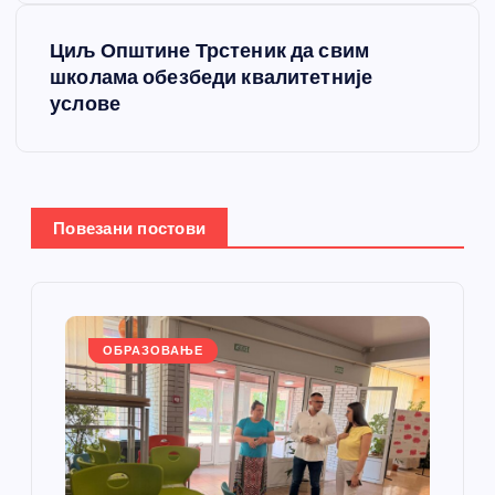
т
Циљ Општине Трстеник да свим
школама обезбеди квалитетније
а
услове
њ
е
Повезани постови
ч
л
а
ОБРАЗОВАЊЕ
н
к