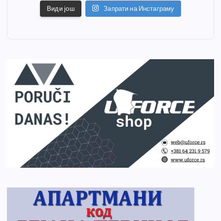
Види још
Запрати на Инстаграму