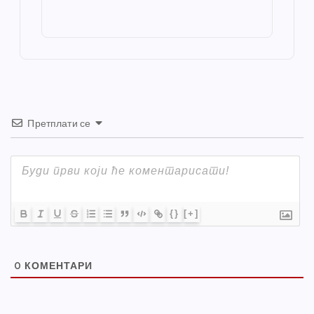
o
g
p
e
st
o
er
p
k
Претплати се
{}
[+]
0
КОМЕНТАРИ