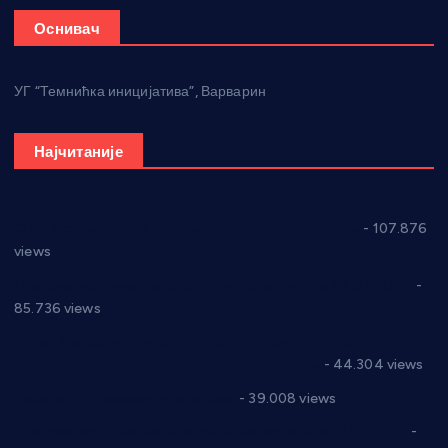
Оснивач
УГ “Темнићка иницијатива”, Варварин
Најчитаније
СНС: Осуда говора мржње и насиља над женама
- 107.876
views
Планска искључења електричне енергије за 27.07.2022.
-
85.736 views
Горан Макрагић директор, Ђорђе Бајић спортски
директор новог прволигаша из Варварина
- 44.304 views
Цене на крушевачким пијацама
- 39.008 views
Планска искључења електричне енергије за 19.05.2021.
-