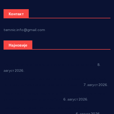
Контакт
temnic.info@gmail.com
Најновије
“Долина Бачине” кренула у уређење кутка за младе
8.
август 2026.
Општина Ћићевац наставља да подржава предузетнике:
10 нових субвенција за самозапошљавање
7. август 2026.
Вражогрнци чувају традицију: “Михољски сусрети села”
уз спортска надметања и забаву
6. август 2026.
Варварин подржао 25 нових предузетника: За
самозапошљавање по 380.000 динара
6. август 2026.