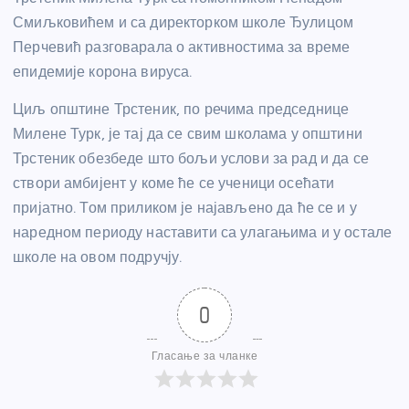
Смиљковићем и са директорком школе Ђулицом
Перчевић разговарала о активностима за време
епидемије корона вируса.
Циљ општине Трстеник, по речима председнице
Милене Турк, је тај да се свим школама у општини
Трстеник обезбеде што бољи услови за рад и да се
створи амбијент у коме ће се ученици осећати
пријатно. Том приликом је најављено да ће се и у
наредном периоду наставити са улагањима и у остале
школе на овом подручју.
0
Гласање за чланке