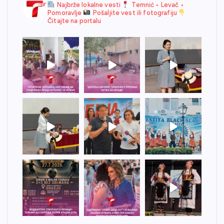
Najbrže lokalne vesti
Temnić • Levač •
Pomoravlje
Pošaljite vest ili fotografiju
Čitajte na portalu