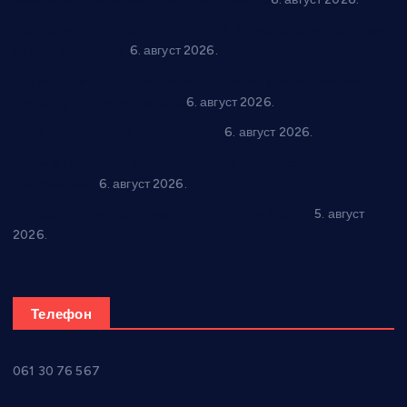
“Трстеник на Морави” од 10. до 16. августа: Богат програм
за све генерације
6. август 2026.
“Да се ради и гради по твом”: Трстеник улаже 4 милиона
динара у пројекте грађана
6. август 2026.
In memoriam: Тања Вилотијевић
6. август 2026.
Даница Петровић оживљава лик и дело Десанке
Максимовић
6. август 2026.
Александровац спреман за 61. “Жупску бербу”
5. август
2026.
Телефон
061 30 76 567