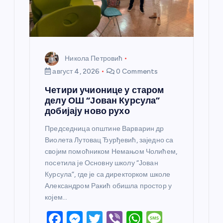
а
Никола Петровић
август 4, 2026
0 Comments
Четири учионице у старом
делу ОШ “Јован Курсула”
добијају ново рухо
Председница општине Варварин др
Виолета Лутовац Ђурђевић, заједно са
својим помоћником Немањом Чолићем,
посетила је Основну школу “Јован
Курсула”, где је са директорком школе
Александром Ракић обишла простор у
којем…
F
M
T
Vi
W
M