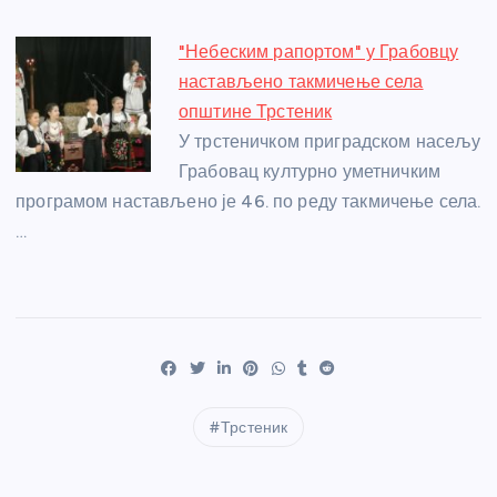
"Небеским рапортом" у Грабовцу
настављено такмичење села
општине Трстеник
У трстеничком приградском насељу
Грабовац културно уметничким
програмом настављено је 46. по реду такмичење села.
…
Трстеник