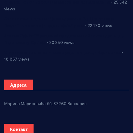
Апел за помоћ породици Марковић из Варварина
- 25.542
views
Саопштење и демант Дома здравља “Др Властимир
Годић” на текст који кружи фејсбуком
- 22.170 views
Јелена Вујић-Обрадовић представник Александровца у
Парламенту Србије
- 20.250 views
Откривена илегална штампарија новца код Варварина
-
18.857 views
Адреса
Марина Мариновића бб, 37260 Варварин
Контакт