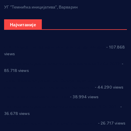
УГ “Темнићка иницијатива”, Варварин
Најчитаније
СНС: Осуда говора мржње и насиља над женама
- 107.868
views
Планска искључења електричне енергије за 27.07.2022.
-
85.718 views
Горан Макрагић директор, Ђорђе Бајић спортски
директор новог прволигаша из Варварина
- 44.290 views
Цене на крушевачким пијацама
- 38.994 views
Планска искључења електричне енергије за 19.05.2021.
-
36.678 views
Реконструкција хотела “Плажа” у Варварину
- 26.717 views