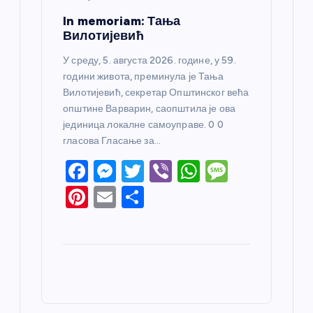
In memoriam: Тања
Вилотијевић
У среду, 5. августа 2026. године, у 59.
години живота, преминула је Тања
Вилотијевић, секретар Општинског већа
општине Варварин, саопштила је ова
јединица локалне самоуправе. 0 0
гласова Гласање за…
F
M
T
Vi
W
M
a
e
w
b
h
e
Pi
E
S
c
ss
itt
er
at
ss
nt
m
h
e
e
er
s
a
er
ail
ar
b
n
A
g
e
e
o
g
p
e
st
o
er
p