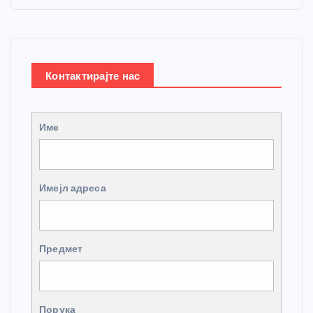
Контактирајте нас
Име
Имејл адреса
Предмет
Порука