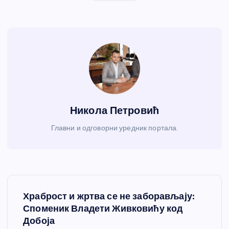
Никола Петровић
Главни и одговорни уредник портала.
К
Храброст и жртва се не заборављају:
р
Споменик Владети Живковићу код
Добоја