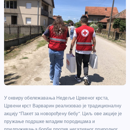
У оквиру обележавања Недеље Црвеног крста,
Црвени крст Варварин реализовао је традиционалну
акцију “Пакет за новорођену бебу”. Циљ ове акције је
пружање подршке младим породицама и
придруживања борби против негативног природног