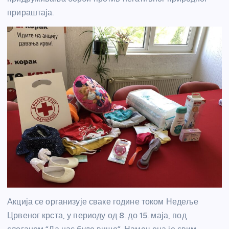
прираштаја.
Акција се организује сваке године током Недеље
Црвеног крста, у периоду од 8. до 15. маја, под