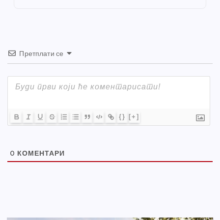
k
Претплати се
{}
[+]
0
КОМЕНТАРИ