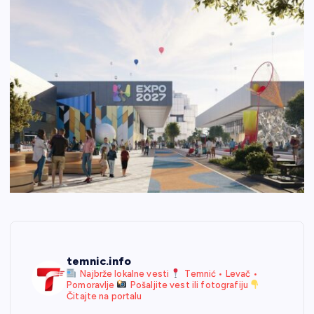
temnic.info
Najbrže lokalne vesti
Temnić • Levač •
Pomoravlje
Pošaljite vest ili fotografiju
Čitajte na portalu