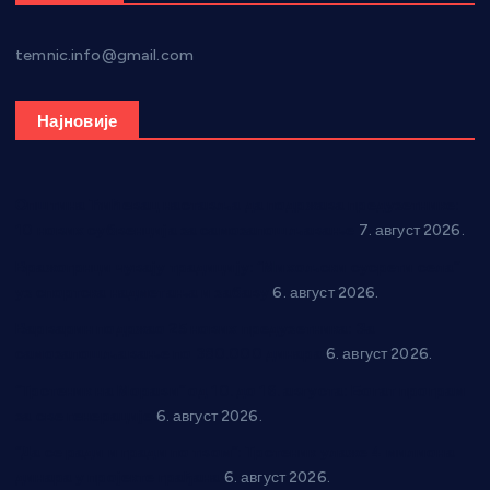
temnic.info@gmail.com
Најновије
Општина Ћићевац наставља да подржава предузетнике:
10 нових субвенција за самозапошљавање
7. август 2026.
Вражогрнци чувају традицију: “Михољски сусрети села”
уз спортска надметања и забаву
6. август 2026.
Варварин подржао 25 нових предузетника: За
самозапошљавање по 380.000 динара
6. август 2026.
“Трстеник на Морави” од 10. до 16. августа: Богат програм
за све генерације
6. август 2026.
“Да се ради и гради по твом”: Трстеник улаже 4 милиона
динара у пројекте грађана
6. август 2026.