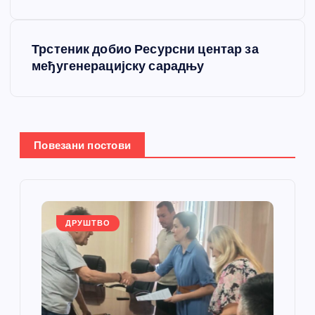
е
т
Трстеник добио Ресурсни центар за
међугенерацијску сарадњу
а
њ
е
Повезани постови
ч
л
ДРУШТВО
а
н