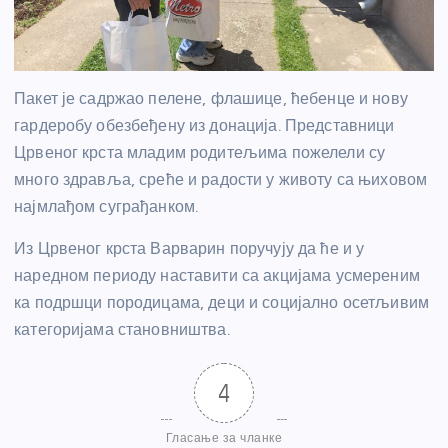
Пакет је садржао пелене, флашице, ћебенце и нову
гардеробу обезбеђену из донација. Представници
Црвеног крста младим родитељима пожелели су
много здравља, среће и радости у животу са њиховом
најмлађом суграђанком.
Из Црвеног крста Варварин поручују да ће и у
наредном периоду наставити са акцијама усмереним
ка подршци породицама, деци и социјално осетљивим
категоријама становништва.
4
Гласање за чланке