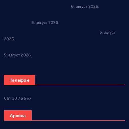
In memoriam: Тања Вилотијевић
6. август 2026.
Даница Петровић оживљава лик и дело Десанке
Максимовић
6. август 2026.
Александровац спреман за 61. “Жупску бербу”
5. август
2026.
Нова игралишта стижу у Бошњане, Доњи Катун и Парцане
5. август 2026.
Телефон
061 30 76 567
Архива