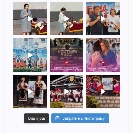
Види још
Запрати на Инстаграму