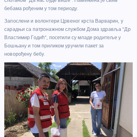
слоганом “Да нас буде више”. Намењена је свим
бебама рођеним у том периоду.
Запослени и волонтери Црвеног крста Варварин, у
сарадњи са патронажном службом Дома здравља “Др
Властимир Годић”, посетили су младе родитеље у
Бошњану и том приликом уручили пакет за
новорођену бебу.