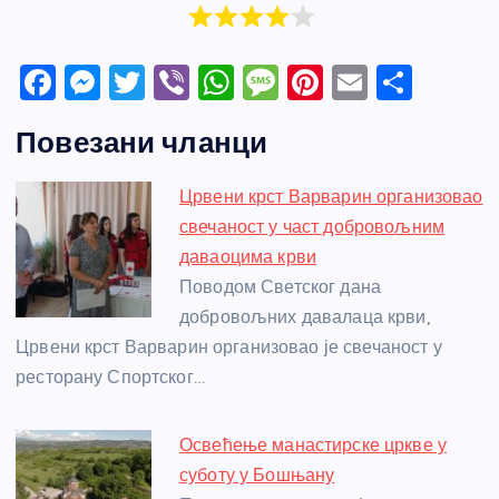
F
M
T
Vi
W
M
Pi
E
S
a
e
w
b
h
e
nt
m
h
Повезани чланци
c
ss
itt
er
at
ss
er
ail
ar
e
e
er
s
a
e
e
Црвени крст Варварин организовао
b
n
A
g
st
свечаност у част добровољним
o
g
p
e
даваоцима крви
o
er
p
Поводом Светског дана
добровољних давалаца крви,
k
Црвени крст Варварин организовао је свечаност у
ресторану Спортског…
Освећење манастирске цркве у
суботу у Бошњану