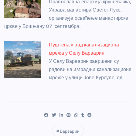
Православна епархија крушевачка,
Управа манастира Светог Луке,
организује освећење манастирске
цркве у Бошњану 07. септембра…
Пуштена у рад канализациона
мрежа у Селу Варварин
У Селу Варварин завршени су
радови на изградњи канализационе
мреже у улици Јове Курсуле, од…
Варварин