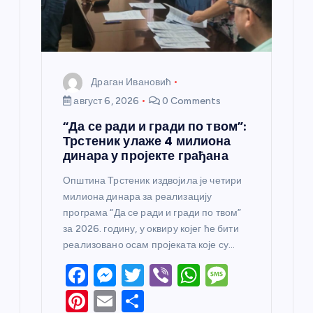
к
а
Драган Ивановић
август 6, 2026
0 Comments
“Да се ради и гради по твом”:
Трстеник улаже 4 милиона
динара у пројекте грађана
Општина Трстеник издвојила је четири
милиона динара за реализацију
програма “Да се ради и гради по твом”
за 2026. годину, у оквиру којег ће бити
реализовано осам пројеката које су…
F
M
T
Vi
W
M
a
e
w
b
h
e
Pi
E
S