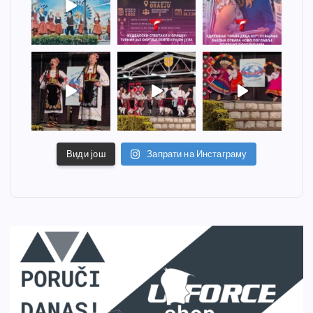
Види још
Запрати на Инстаграму