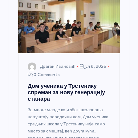
Драган Ивановић
јул 8, 2026
0 Comments
Дом ученика у Трстенику
спреман за нову генерацију
станара
За многе младе који због школовања
напуштају породични дом, Дом ученика
средњих школа у Трстенику није само
место за смештај, већ друга кућа,