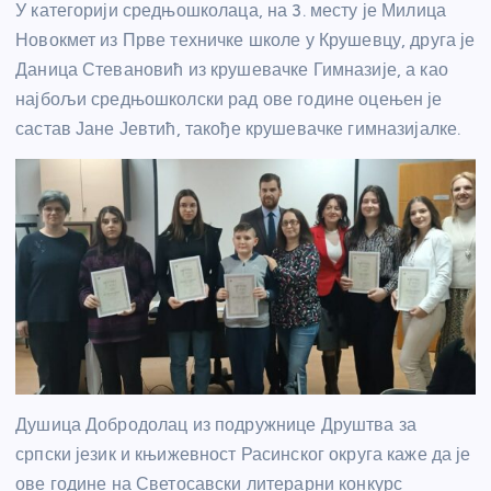
У категорији средњошколаца, на 3. месту је Милица
Новокмет из Прве техничке школе у Крушевцу, друга је
Даница Стевановић из крушевачке Гимназије, а као
најбољи средњошколски рад ове године оцењен је
састав Јане Јевтић, такође крушевачке гимназијалке.
Душица Добродолац из подружнице Друштва за
српски језик и књижевност Расинског округа каже да је
ове године на Светосавски литерарни конкурс