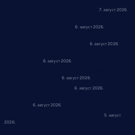
Општина Ћићевац наставља да подржава предузетнике:
10 нових субвенција за самозапошљавање
7. август 2026.
Вражогрнци чувају традицију: “Михољски сусрети села”
уз спортска надметања и забаву
6. август 2026.
Варварин подржао 25 нових предузетника: За
самозапошљавање по 380.000 динара
6. август 2026.
“Трстеник на Морави” од 10. до 16. августа: Богат програм
за све генерације
6. август 2026.
“Да се ради и гради по твом”: Трстеник улаже 4 милиона
динара у пројекте грађана
6. август 2026.
In memoriam: Тања Вилотијевић
6. август 2026.
Даница Петровић оживљава лик и дело Десанке
Максимовић
6. август 2026.
Александровац спреман за 61. “Жупску бербу”
5. август
2026.
Нова игралишта стижу у Бошњане, Доњи Катун и Парцане