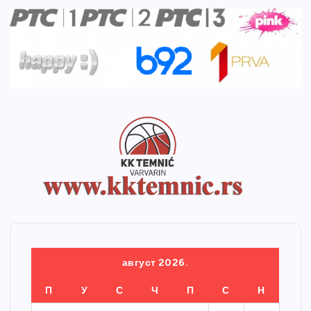
август 2026.
П
У
С
Ч
П
С
Н