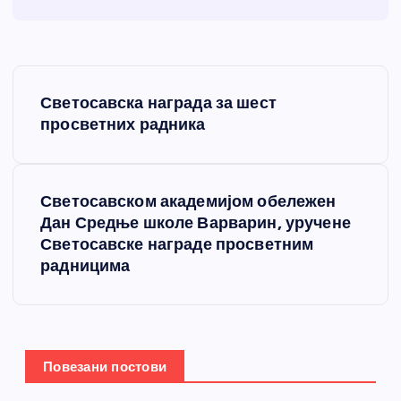
К
Светосавска награда за шест
р
просветних радника
е
Светосавском академијом обележен
т
Дан Средње школе Варварин, уручене
Светосавске награде просветним
а
радницима
њ
е
Повезани постови
ч