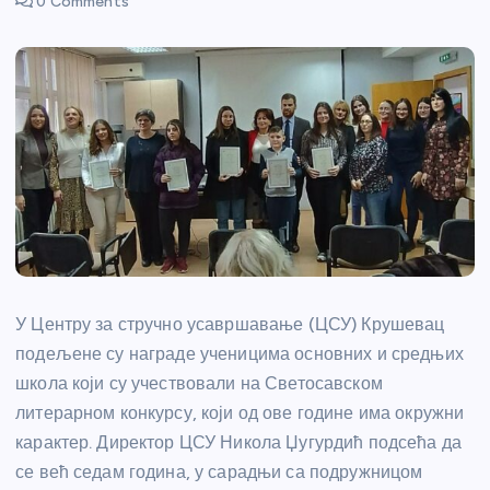
0 Comments
У Центру за стручно усавршавање (ЦСУ) Крушевац
подељене су награде ученицима основних и средњих
школа који су учествовали на Светосавском
литерарном конкурсу, који од ове године има окружни
карактер. Директор ЦСУ Никола Џугурдић подсећа да
се већ седам година, у сарадњи са подружницом