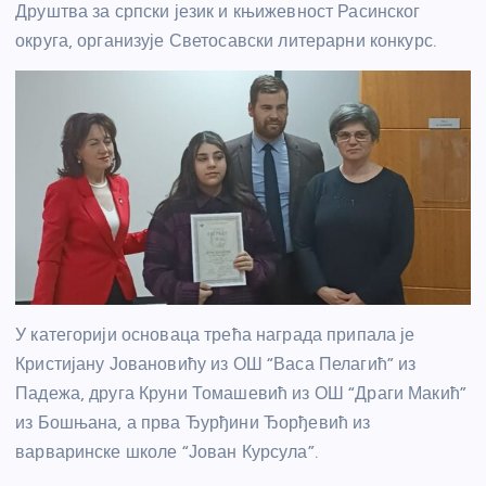
Друштва за српски језик и књижевност Расинског
округа, организује Светосавски литерарни конкурс.
У категорији основаца трећа награда припала је
Кристијану Јовановићу из ОШ “Васа Пелагић” из
Падежа, друга Круни Томашевић из ОШ “Драги Макић”
из Бошњана, а прва Ђурђини Ђорђевић из
варваринске школе “Јован Курсула”.