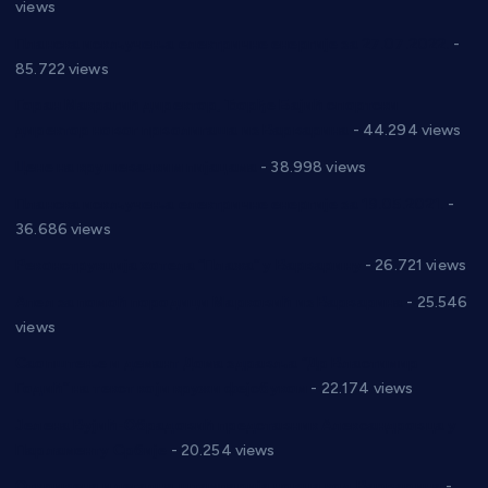
views
Планска искључења електричне енергије за 27.07.2022.
-
85.722 views
Горан Макрагић директор, Ђорђе Бајић спортски
директор новог прволигаша из Варварина
- 44.294 views
Цене на крушевачким пијацама
- 38.998 views
Планска искључења електричне енергије за 19.05.2021.
-
36.686 views
Реконструкција хотела “Плажа” у Варварину
- 26.721 views
Апел за помоћ породици Марковић из Варварина
- 25.546
views
Саопштење и демант Дома здравља “Др Властимир
Годић” на текст који кружи фејсбуком
- 22.174 views
Јелена Вујић-Обрадовић представник Александровца у
Парламенту Србије
- 20.254 views
Откривена илегална штампарија новца код Варварина
-