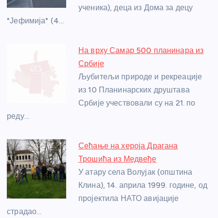
ученика), деца из Дома за децу
k
"Јефимија" (4…
На врху Самар 500 планинара из
Србије
Љубитељи природе и рекреације
из 10 Планинарских друштава
Србије учествовали су на 21. по
реду…
Сећање на хероја Драгана
Трошића из Медвеђе
У атару села Волујак (општина
Клина), 14. априла 1999. године, од
пројектила НАТО авијације
страдао…