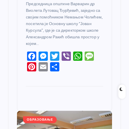
Председница општине Варварин др
Виолета Лутовац Ђурђевић, заједно са
својим помоћником Немањом Чолићем,
посетила је Основну школу “Јован
Курсула”, где је са директорком школе
Александром Ракић обишла простор у
којем…
F
M
T
Vi
W
M
a
e
w
b
h
e
Pi
E
S
c
ss
itt
er
at
ss
nt
m
h
e
e
er
s
a
er
ail
ar
b
n
A
g
e
e
o
g
p
e
st
o
er
p
k
ОБРАЗОВАЊЕ