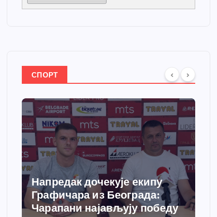
СПОРТ
апредак дочекује екипу
Спортс
рафичара из Београда:
добија
арапани најављују победу
грејања