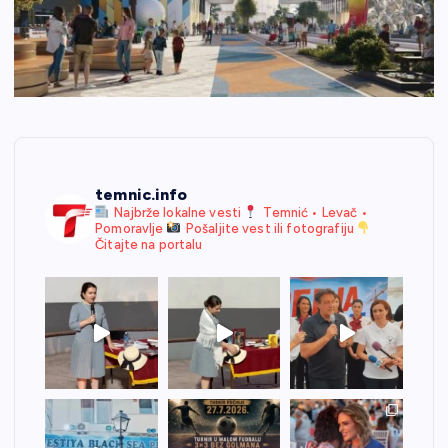
temnic.info
Najbrže lokalne vesti
Temnić • Levač •
Pomoravlje
Pošaljite vest ili fotografiju
Čitajte na portalu