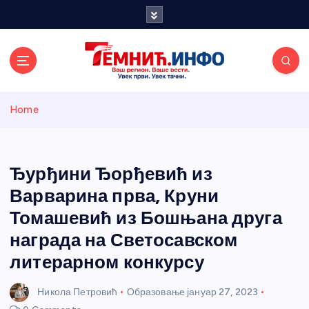
S
k
i
p
t
o
Темнићки
c
Home
o
n
информативн
t
e
Ђурђини Ђорђевић из
и портал
n
Варварина прва, Круни
t
Томашевић из Бошњана друга
награда на Светосавском
литерарном конкурсу
Никола Петровић
Образовање
јануар 27, 2023