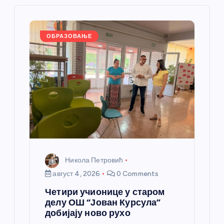
л
а
ОБРАЗОВАЊЕ
н
к
а
Никола Петровић
август 4, 2026
0 Comments
Четири учионице у старом
делу ОШ “Јован Курсула”
добијају ново рухо