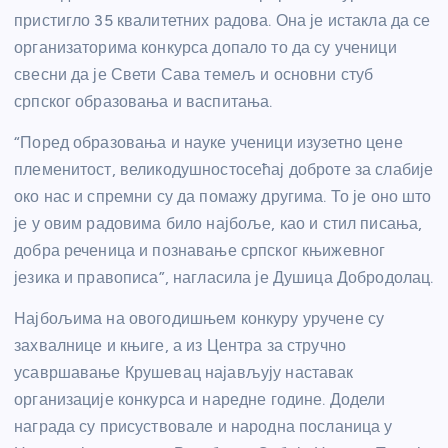
пристигло 35 квалитетних радова. Она је истакла да се
организаторима конкурса допало то да су ученици
свесни да је Свети Сава темељ и основни стуб
српског образовања и васпитања.
“Поред образовања и науке ученици изузетно цене
племенитост, великодушностосећај доброте за слабије
око нас и спремни су да помажу другима. То је оно што
је у овим радовима било најбоље, као и стил писања,
добра реченица и познавање српског књижевног
језика и правописа”, нагласила је Душица Добродолац.
Најбољима на овогодишњем конкуру уручене су
захвалнице и књиге, а из Центра за стручно
усавршавање Крушевац најављују наставак
организације конкурса и наредне године. Додели
награда су присуствовале и народна посланица у