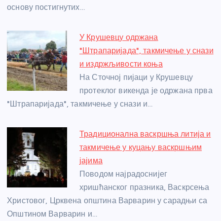
k
основу постигнутих…
У Крушевцу одржана
"Штрапаријада", такмичење у снази
и издржљивости коња
На Сточној пијаци у Крушевцу
протеклог викенда је одржана прва
"Штрапаријада", такмичење у снази и…
Традиционална васкршња литија и
такмичење у куцању васкршњим
јајима
Поводом најрадоснијег
хришћанског празника, Васкрсења
Христовог, Црквена општина Варварин у сарадњи са
Општином Варварин и…