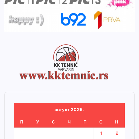
август 2026.
П
У
С
Ч
П
С
Н
1
2