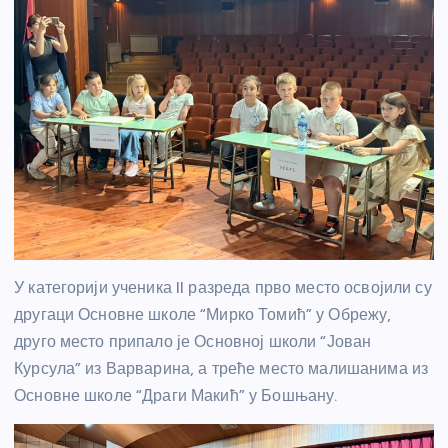
У категорији ученика II разреда прво место освојили су
другаци Основне школе “Мирко Томић” у Обрежу,
друго место припало је Основној школи “Јован
Курсула” из Варварина, а треће место малишанима из
Основне школе “Драги Макић” у Бошњану.