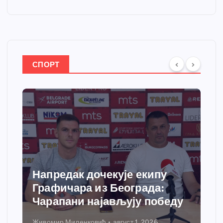
СПОРТ
Спортски центар “Ћићевац”
добија савремени систем
грејања
Никола Петровић
јул 31, 2026