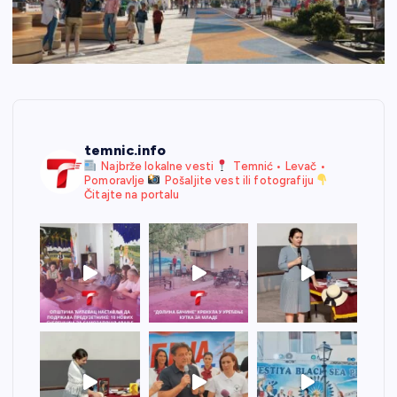
temnic.info
Najbrže lokalne vesti
Temnić • Levač •
Pomoravlje
Pošaljite vest ili fotografiju
Čitajte na portalu