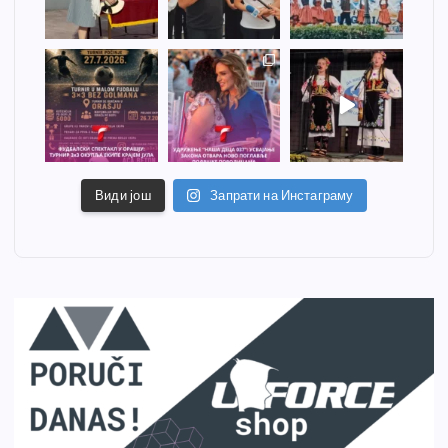
Види још
Запрати на Инстаграму