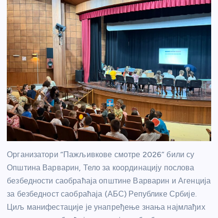
Организатори “Пажљивкове смотре 2026” били су
Општина Варварин, Тело за координацију послова
безбедности саобраћаја општине Варварин и Агенција
за безбедност саобраћаја (АБС) Републике Србије.
Циљ манифестације је унапређење знања најмлађих