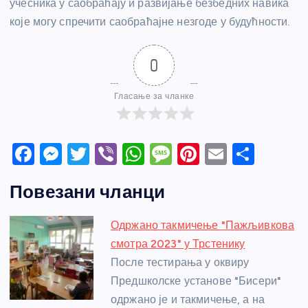
учесника у саобраћају и развијање безбедних навика
које могу спречити саобраћајне незгоде у будућности.
0
Гласање за чланке
F
M
T
Vi
W
M
Pi
E
S
a
e
w
b
h
e
nt
m
h
Повезани чланци
c
ss
itt
er
at
ss
er
ail
ar
e
e
er
s
a
e
e
Одржано такмичење "Пажљивкова
b
n
A
g
st
смотра 2023" у Трстенику
o
g
p
e
После тестирања у оквиру
o
er
p
Предшколске установе "Бисери"
одржано је и такмичење, а на