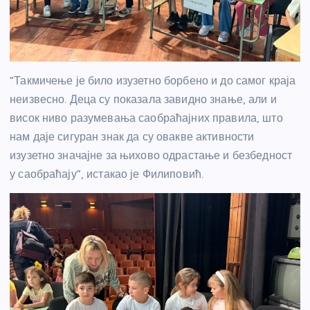
“Такмичење је било изузетно борбено и до самог краја
неизвесно. Деца су показала завидно знање, али и
висок ниво разумевања саобраћајних правила, што
нам даје сигуран знак да су овакве активности
изузетно значајне за њихово одрастање и безбедност
у саобраћају”, истакао је Филиповић.