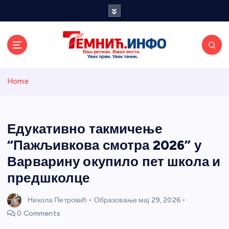
S
k
i
p
t
o
Темнићки
c
Home
o
n
информативн
t
e
Едукативно такмичење
и портал
n
“Пажљивкова смотра 2026” у
t
Варварину окупило пет школа и
предшколце
Никола Петровић
Образовање
мај 29, 2026
0 Comments