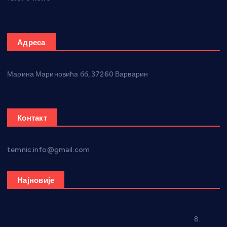
Адреса
Марина Мариновића бб, 37260 Варварин
Контакт
temnic.info@gmail.com
Најновије
“Долина Бачине” кренула у уређење кутка за младе
8.