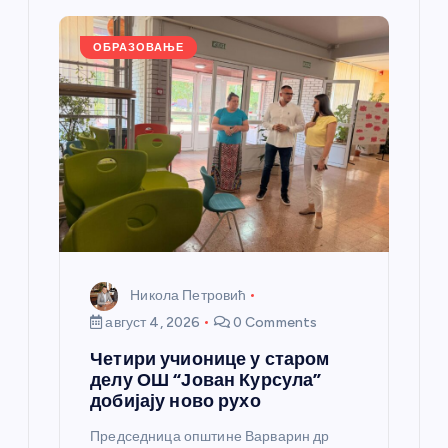
л
ОБРАЗОВАЊЕ
а
н
к
а
Никола Петровић
август 4, 2026
0 Comments
Четири учионице у старом
делу ОШ “Јован Курсула”
добијају ново рухо
Председница општине Варварин др