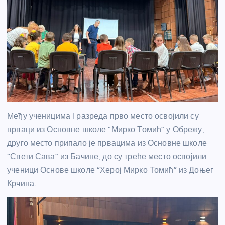
Међу ученицима I разреда прво место освојили су
прваци из Основне школе “Мирко Томић” у Обрежу,
друго место припало је првацима из Основне школе
“Свети Сава” из Бачине, до су треће место освојили
ученици Основе школе “Херој Мирко Томић” из Доњег
Крчина.