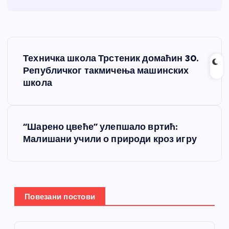
К
Техничка школа Трстеник домаћин 30.
р
Републичког такмичења машинских
школа
е
т
“Шарено цвеће” улепшало вртић:
Малишани учили о природи кроз игру
а
њ
е
Повезани постови
ч