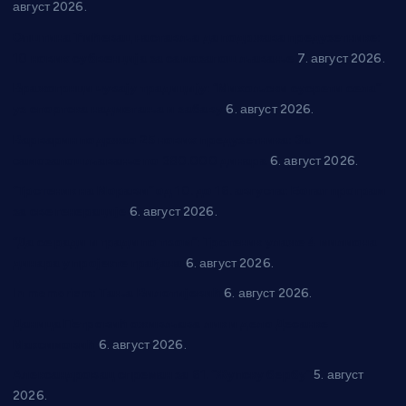
август 2026.
Општина Ћићевац наставља да подржава предузетнике:
10 нових субвенција за самозапошљавање
7. август 2026.
Вражогрнци чувају традицију: “Михољски сусрети села”
уз спортска надметања и забаву
6. август 2026.
Варварин подржао 25 нових предузетника: За
самозапошљавање по 380.000 динара
6. август 2026.
“Трстеник на Морави” од 10. до 16. августа: Богат програм
за све генерације
6. август 2026.
“Да се ради и гради по твом”: Трстеник улаже 4 милиона
динара у пројекте грађана
6. август 2026.
In memoriam: Тања Вилотијевић
6. август 2026.
Даница Петровић оживљава лик и дело Десанке
Максимовић
6. август 2026.
Александровац спреман за 61. “Жупску бербу”
5. август
2026.