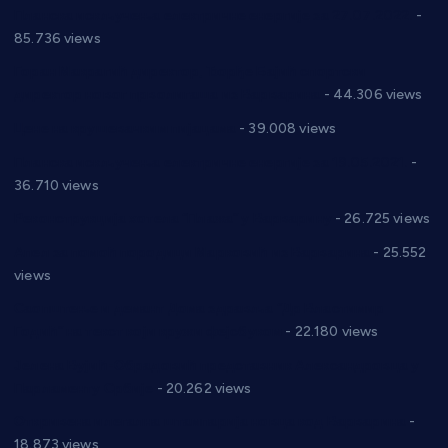
Планска искључења електричне енергије за 27.07.2022.
-
85.736 views
Горан Макрагић директор, Ђорђе Бајић спортски
директор новог прволигаша из Варварина
- 44.306 views
Цене на крушевачким пијацама
- 39.008 views
Планска искључења електричне енергије за 19.05.2021.
-
36.710 views
Реконструкција хотела “Плажа” у Варварину
- 26.725 views
Апел за помоћ породици Марковић из Варварина
- 25.552
views
Саопштење и демант Дома здравља “Др Властимир
Годић” на текст који кружи фејсбуком
- 22.180 views
Јелена Вујић-Обрадовић представник Александровца у
Парламенту Србије
- 20.262 views
Откривена илегална штампарија новца код Варварина
-
18.873 views