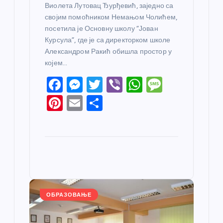
Виолета Лутовац Ђурђевић, заједно са
својим помоћником Немањом Чолићем,
посетила је Основну школу “Јован
Курсула”, где је са директорком школе
Александром Ракић обишла простор у
којем…
F
M
T
Vi
W
M
a
e
w
b
h
e
Pi
E
S
c
ss
itt
er
at
ss
nt
m
h
e
e
er
s
a
er
ail
ar
b
n
A
g
e
e
o
g
p
e
st
o
er
p
k
ОБРАЗОВАЊЕ