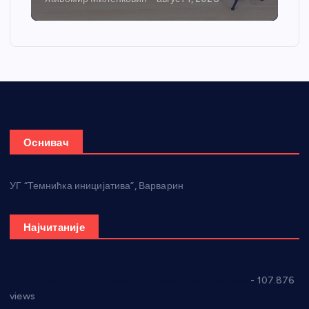
Оснивач
УГ “Темнићка иницијатива”, Варварин
Најчитаније
СНС: Осуда говора мржње и насиља над женама
- 107.876
views