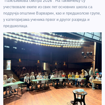
“Пажљивкова смотра 2026”. На такмичењу су
учествовале екипе из свих пет основних школа са
подручја општине Варварин, као и предшколске групе,
у категоријама ученика првог и другог разреда и
предшколаца.