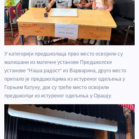
У категорији предшколаца прво место освојили су
малишани из матичне установе Предшколске
установе “Наша радост” из Варварина, друго место
припало је предшколцима из истуреног одељења у
Горњем Катуну, док су треће место освојили
предшколци из истуреног одељења у Орашју.