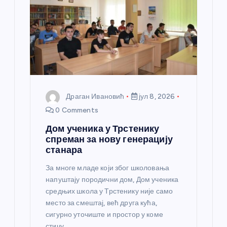
Драган Ивановић
јул 8, 2026
0 Comments
Дом ученика у Трстенику
спреман за нову генерацију
станара
За многе младе који због школовања
напуштају породични дом, Дом ученика
средњих школа у Трстенику није само
место за смештај, већ друга кућа,
сигурно уточиште и простор у коме
стичу…