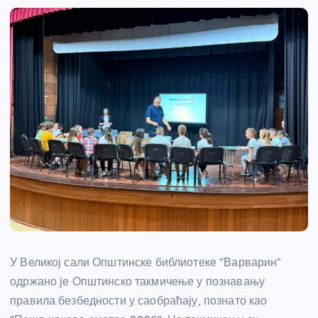
У Великој сали Општинске библиотеке “Варварин”
одржано је Општинско такмичење у познавању
правила безбедности у саобраћају, познато као