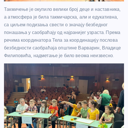
Такмичење је окупило велики број деце и наставника,
а атмосфера је била такмичарска, али и едукативна,
са циљем подизања свести о значају безбедног
понашања у саобраћају од најранијег узраста. Према
речима координатора Тела за координацију послова
безбедности саобраћаја општине Варварин, Владице
Филиповића, надметање је било веома неизвесно.