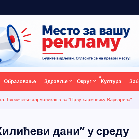
м
а
н
з
ативни портал
Образовање
Здравље
Округ
Култура
Заб
ула: Такмичење хармоникаша за “Прву хармонику Варварина”
илићеви дани” у среду