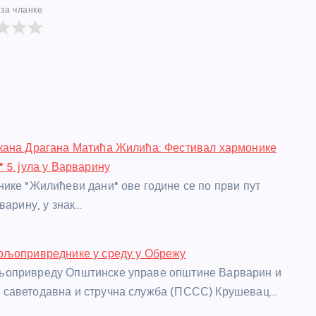
за чланке
кана Драгана Матића Жилића: Фестивал хармонике
 5. јула у Варварину
ике "Жилићеви дани" ове године се по први пут
варину, у знак…
ољопривреднике у среду у Обрежу
опривреду Општинске управе општине Варварин и
саветодавна и стручна служба (ПССС) Крушевац…