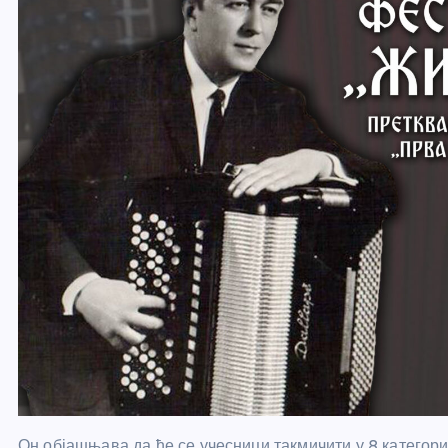
Он објашњава да ће се учесници такмичити у 8 категориј