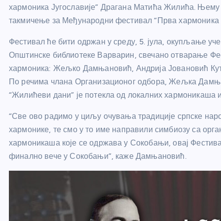
хармоника Југославије” Драгана Матића Жилића. Њему 
такмичење за Међународни фестивал “Прва хармоника 
Фестивал ће бити одржан у среду, 5. јула, окупљање учес
Општинске библиотеке Варварин, свечано отварање Фести
хармоника: Жељко Дамњановић, Андрија Јовановић Кута
По речима члана Организационог одбора, Жељка Дамња
“Жилићеви дани” је потекла од локалних хармоникаша 
“Све ово радимо у циљу очувања традиције српске нар
хармонике, те смо у то име направили симбиозу са ор
хармоникаша које се одржава у Сокобањи, овај Фестива
финално вече у Сокобањи”, каже Дамњановић.