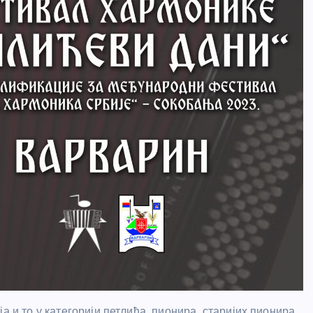
а и то у категорији петлића, пионира, старијих пионира,