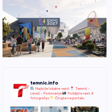
temnic.info
Najbrže lokalne vesti
Temnić •
Levač • Pomoravlje
Pošaljite vest ili
fotografiju
Čitajte na portalu