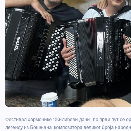
Фестивал хармонике “Жилићеви дани” по први пут се ор
легенду из Бошњана, композитора великог броја народни