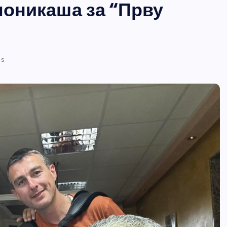
моникаша за “Прву
s