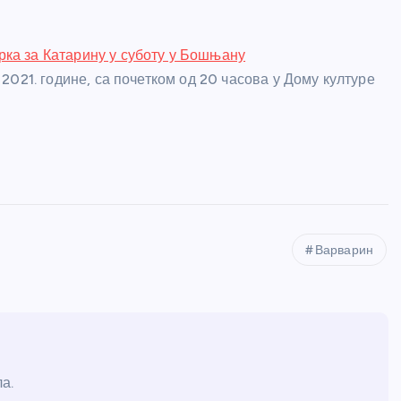
ка за Катарину у суботу у Бошњану
а 2021. године, са почетком од 20 часова у Дому културе
Варварин
а.