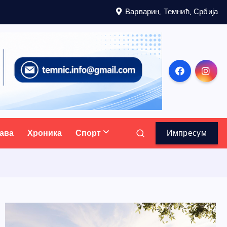
Варварин, Темнић, Србија
ава
Хроника
Спорт
Импресум