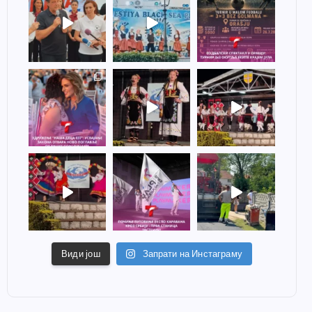
Види још
Запрати на Инстаграму