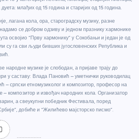
 дуета: млађих од 15 година и старијих од 15 година.
е, лагана кола, ора, староградску музику, разне
 надамо се добром одзиву и једном празнику хармонике
ута освојио “Прву хармонику” у Сокобањи и један је од
ли су га сви људи бивших југословенских Република и
вић.
 народне музике је слободан, а пријаве трају до
ри у саставу: Влада Пановић – уметнички руководилац
ћ – српски етномузиколог и композитор, професор на
 – композитор и извођач народних кола. Организатор
арин, а свеукупни победник Фестивала, поред
бије”, добиће и “Жилићево мајсторско писмо”.
0