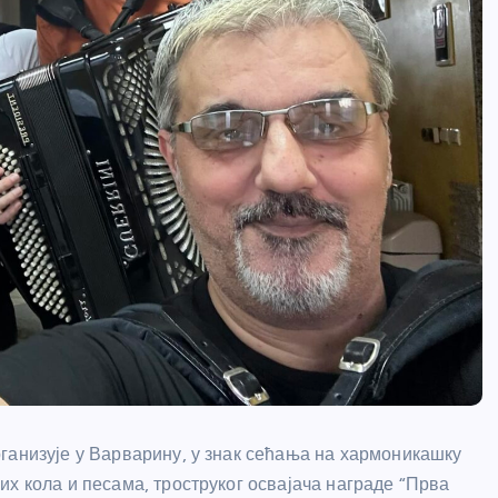
ганизује у Варварину, у знак сећања на хармоникашку
х кола и песама, троструког освајача награде “Прва