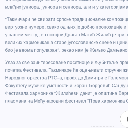
млађих јуниора, јуниора и сениора, али и у категоријама
“Такмичари ће свирати српске традиционалне композициј
виртуозне нумере, свако од њих је добио пропозиције и
у нашем месту, јер покојни Драган Матић Жилић је три п
великих хармоникаша старе југословенске сцене и цени
био је веома популаран”, рекао нам је Жељко Дамњано
Улаз за све заинтересоване посетиоце и љубитеље праве
почетка Фестивала. Такмичаре ће оцењивати стручни жи
Народног оркестра РТС-а, проф. др Димитрије Големови
Факултету музичке уметности и Зоран Ђорђевић Сандуче
Фестивала хармонике “Жилићеви дани” је општина Варв
пласмана на Међународни фестивал “Прва хармоника Ср