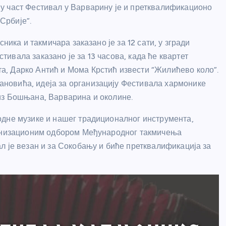
у част Фестивал у Варварину је и претквалификационо
Србије”.
ника и такмичара заказано је за 12 сати, у згради
вала заказано је за 13 часова, када ће квартет
, Дарко Антић и Мома Крстић извести “Жилићево коло”.
новића, идеја за организацију Фестивала хармонике
из Бошњана, Варварина и околине.
одне музике и нашег традиционалног инструмента,
ганизационим одбором Међународног такмичења
л је везан и за Сокобању и биће претквалификација за