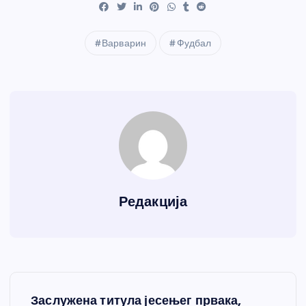
Варварин
Фудбал
Редакција
К
Заслужена титула јесењег првака,