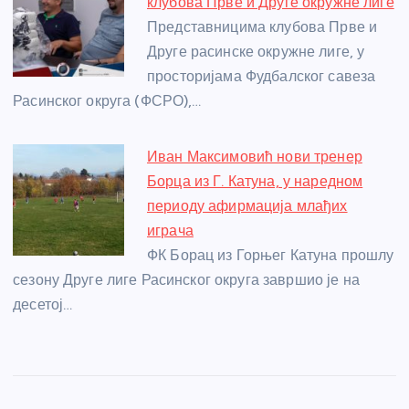
клубова Прве и Друге окружне лиге
Представницима клубова Прве и
Друге расинске окружне лиге, у
просторијама Фудбалског савеза
Расинског округа (ФСРО),…
Иван Максимовић нови тренер
Борца из Г. Катуна, у наредном
периоду афирмација млађих
играча
ФК Борац из Горњег Катуна прошлу
сезону Друге лиге Расинског округа завршио је на
десетој…