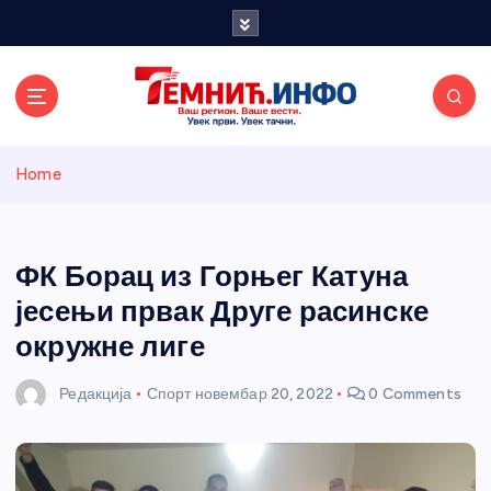
S
k
i
p
t
o
Темнићки
c
Home
o
n
информативн
t
e
ФК Борац из Горњег Катуна
и портал
n
јесењи првак Друге расинске
t
окружне лиге
Редакција
Спорт
новембар 20, 2022
0 Comments