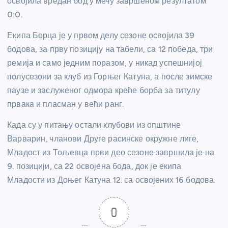
освојила вредан бод у мечу завршеном резултатом
0:0.
Екипа Борца је у првом делу сезоне освојила 39
бодова, за прву позицију на табели, са 12 победа, три
ремија и само једним поразом, у никад успешнијој
полусезони за клуб из Горњег Катуна, а после зимске
паузе и заслуженог одмора креће борба за титулу
првака и пласман у већи ранг.
Када су у питању остали клубови из општине
Варварин, чланови Друге расинске окружне лиге,
Младост из Тољевца први део сезоне завршила је на
9. позицији, са 22 освојена бода, док је екипа
Младости из Доњег Катуна 12. са освојених 16 бодова.
0