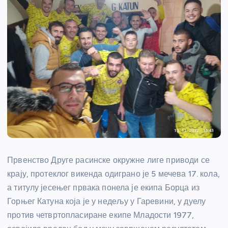
Првенство Друге расинске окружне лиге приводи се
крају, протеклог викенда одиграно је 5 мечева 17. кола,
а титулу јесењег првака понела је екипа Борца из
Горњег Катуна која је у недељу у Гаревини, у дуелу
против четвртопласиране екипе Младости 1977,