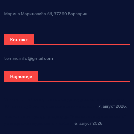
Марина Мариновића бб, 37260 Варварин
Контакт
temnic.info@gmail.com
Најновије
Општина Ћићевац наставља да подржава предузетнике:
10 нових субвенција за самозапошљавање
7. август 2026.
Вражогрнци чувају традицију: “Михољски сусрети села”
уз спортска надметања и забаву
6. август 2026.
Варварин подржао 25 нових предузетника: За