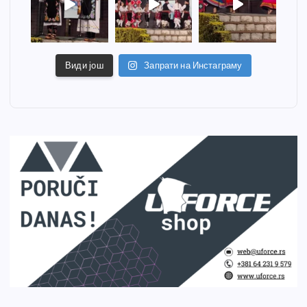
Види још
Запрати на Инстаграму