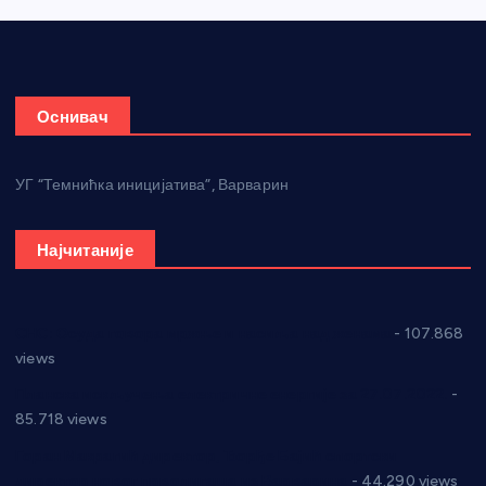
Оснивач
УГ “Темнићка иницијатива”, Варварин
Најчитаније
СНС: Осуда говора мржње и насиља над женама
- 107.868
views
Планска искључења електричне енергије за 27.07.2022.
-
85.718 views
Горан Макрагић директор, Ђорђе Бајић спортски
директор новог прволигаша из Варварина
- 44.290 views