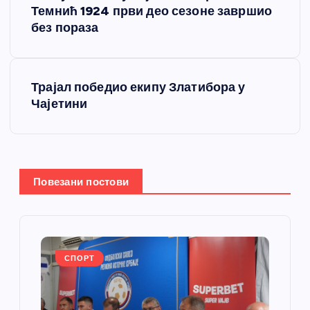
р
Темнић 1924 први део сезоне завршио
без пораза
е
т
Трајал победио екипу Златибора у
Чајетини
а
њ
е
Повезани постови
ч
л
СПОРТ
а