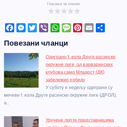
Гласање за чланке
F
M
T
Vi
W
M
Pi
E
S
a
e
w
b
h
e
nt
m
h
Повезани чланци
c
ss
itt
er
at
ss
er
ail
ar
e
e
er
s
a
e
e
Одиграно 1. коло Друге расинске
b
n
A
g
st
окружне лиге, од варваринских
o
g
p
e
клубова само Младост (ДК)
o
er
p
забележио победу
У суботу и недељу одиграни су
k
мечеви 1. кола Друге расинске окружне лиге (ДРОЛ),
а…
Уручене лопте представницима