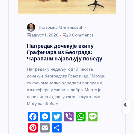
Живомир Миленковић
август 1, 2026
0 Comments
Напредак дочекује екипу
Графичара из Београда:
Чарапани најављују победу
Напредак у недељу, од 19 часова,
дочекује београдски Графичар. “Момци
су феноменално одрадили припреме,
атмосфера у екипи је добра. Много је
нових играча, још увек се сакупљамо.
Могу да обећам…
F
M
T
Vi
W
M
a
e
w
b
h
e
Pi
E
S