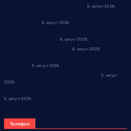
самозапошљавање по 380.000 динара
6. август 2026.
“Трстеник на Морави” од 10. до 16. августа: Богат програм
за све генерације
6. август 2026.
“Да се ради и гради по твом”: Трстеник улаже 4 милиона
динара у пројекте грађана
6. август 2026.
In memoriam: Тања Вилотијевић
6. август 2026.
Даница Петровић оживљава лик и дело Десанке
Максимовић
6. август 2026.
Александровац спреман за 61. “Жупску бербу”
5. август
2026.
Нова игралишта стижу у Бошњане, Доњи Катун и Парцане
5. август 2026.
Телефон