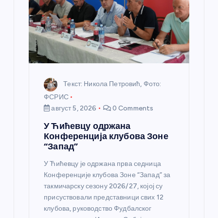
н
к
а
Текст: Никола Петровић, Фото:
ФСРИС
август 5, 2026
0 Comments
У Ћићевцу одржана
Конференција клубова Зоне
“Запад”
У Ћићевцу је одржана прва седница
Конференције клубова Зоне “Запад” за
такмичарску сезону 2026/27, којој су
присуствовали представници свих 12
клубова, руководство Фудбалског