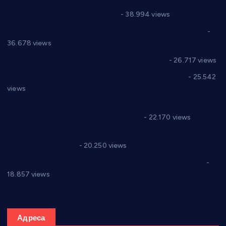
Цене на крушевачким пијацама
- 38.994 views
Планска искључења електричне енергије за 19.05.2021.
-
36.678 views
Реконструкција хотела “Плажа” у Варварину
- 26.717 views
Апел за помоћ породици Марковић из Варварина
- 25.542
views
Саопштење и демант Дома здравља “Др Властимир
Годић” на текст који кружи фејсбуком
- 22.170 views
Јелена Вујић-Обрадовић представник Александровца у
Парламенту Србије
- 20.250 views
Откривена илегална штампарија новца код Варварина
-
18.857 views
Адреса