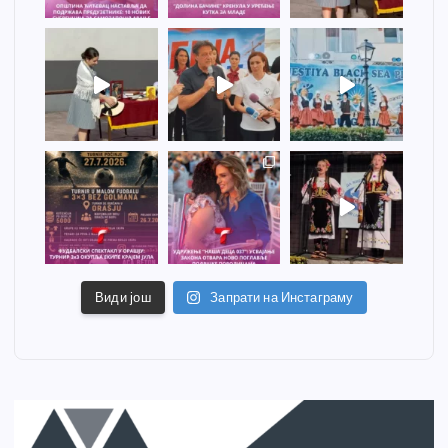
Види још
Запрати на Инстаграму