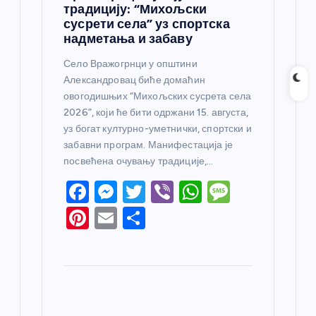
традицију: “Михољски
сусрети села” уз спортска
надметања и забаву
Село Вражогрнци у општини
Александровац биће домаћин
овогодишњих “Михољских сусрета села
2026”, који ће бити одржани 15. августа,
уз богат културно-уметнички, спортски и
забавни програм. Манифестација је
посвећена очувању традиције,…
F
M
T
Vi
W
M
a
e
w
b
h
e
Pi
E
S
c
ss
itt
er
at
ss
nt
m
h
e
e
er
s
a
er
ail
ar
b
n
A
g
e
e
o
g
p
e
st