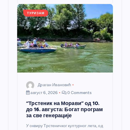
o
er
p
k
ТУРИЗАМ
Драган Ивановић
август 6, 2026
0 Comments
“Трстеник на Морави” од 10.
до 16. августа: Богат програм
за све генерације
У оквиру Трстеничког културног лета, од