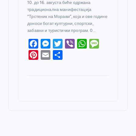
10. до 16. августа биће одржана
традиционална манифестација
“Трстеник на Морави”, која и ове године
доноси богат културни, спортски,
забавни и туристички програм. 0…
F
M
T
Vi
W
M
a
e
w
b
h
e
Pi
E
S
c
ss
itt
er
at
ss
nt
m
h
e
e
er
s
a
er
ail
ar
b
n
A
g
e
e
o
g
p
e
st
o
er
p
k