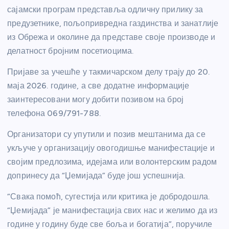
сајамски програм представља одличну прилику за
предузетнике, пољопривредна газдинства и занатлије
из Обрежа и околине да представе своје производе и
делатност бројним посетиоцима.
Пријаве за учешће у такмичарском делу трају до 20.
маја 2026. године, а све додатне информације
заинтересовани могу добити позивом на број
телефона 069/791-788.
Организатори су упутили и позив мештанима да се
укључе у организацију овогодишње манифестације и
својим предлозима, идејама или волонтерским радом
допринесу да “Џемијада” буде још успешнија.
“Свака помоћ, сугестија или критика је добродошла.
“Џемијада” је манифестација свих нас и желимо да из
године у годину буде све боља и богатија”, поручиле