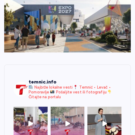
temnic.info
Najbrže lokalne vesti
Temnić • Levač •
Pomoravlje
Pošaljite vest ili fotografiju
Čitajte na portalu