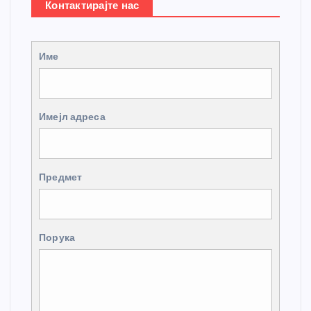
Контактирајте нас
Име
Имејл адреса
Предмет
Порука