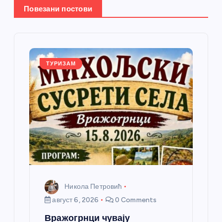
е
Повезани постови
ч
л
ТУРИЗАМ
а
н
к
а
Никола Петровић
август 6, 2026
0 Comments
Вражогрнци чувају