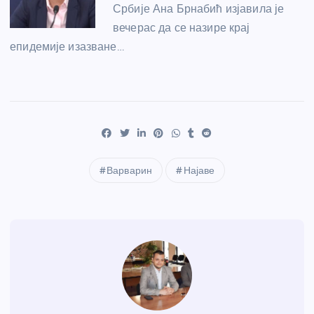
Србије Ана Брнабић изјавила је
вечерас да се назире крај
епидемије изазване…
Варварин
Најаве