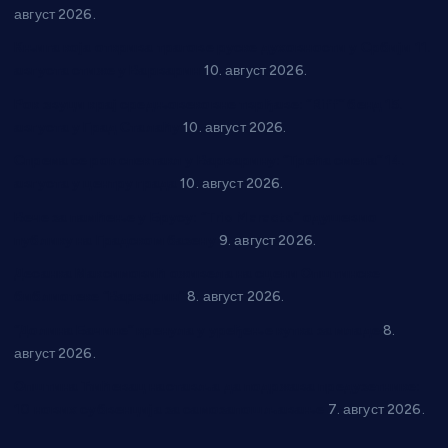
август 2026.
Књига која открива трагове руске духовности у Србији 11.
августа стиже у Варварин
10. август 2026.
Рок звуци крај средњовековне тврђаве: “Riff” бенд 15.
августа у Град Сталаћу
10. август 2026.
Спрема се рок спектакл у Варварину: “Трећа смена” 14.
августа у центру града
10. август 2026.
Вече за памћење у Брусу: “Trio Maracto” одушевио
публику на Градском базену
9. август 2026.
Десанка Максимовић оживела на сцени Општинске
библиотеке “Варварин”
8. август 2026.
“Долина Бачине” кренула у уређење кутка за младе
8.
август 2026.
Општина Ћићевац наставља да подржава предузетнике:
10 нових субвенција за самозапошљавање
7. август 2026.