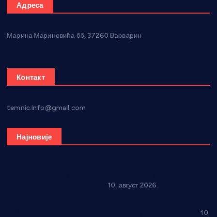
Адреса
Марина Мариновића бб, 37260 Варварин
Контакт
temnic.info@gmail.com
Најновије
Велики спектакл у Врњачкој Бањи: “Tuborg Beat x Love
Fest” доводи светске звезде
10. август 2026.
КУД “Дејан Милетић” покорио 24. “Чучук Станине дане”:
Најбоља кореографија и титула свеукупног победника!
10.