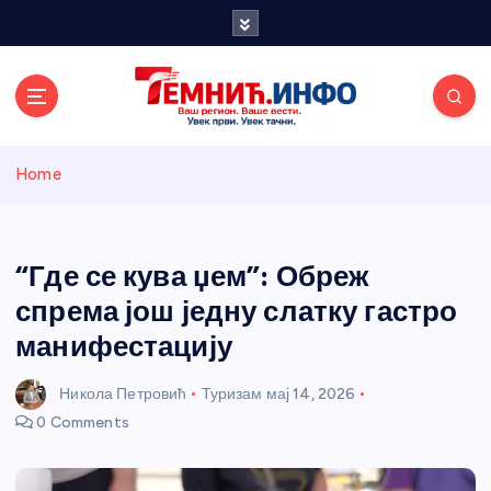
S
k
i
p
t
o
Темнићки
c
Home
o
n
информативн
t
e
“Где се кува џем”: Обреж
и портал
n
спрема још једну слатку гастро
t
манифестацију
Никола Петровић
Туризам
мај 14, 2026
0 Comments