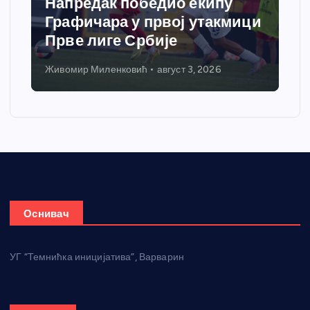
Напредак победио екипу
Графичара у првој утакмици
Прве лиге Србије
Живомир Миленковић
август 3, 2026
Оснивач
УГ “Темнићка иницијатива”, Варварин