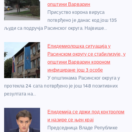
o
g
p
e
општини Варварин
o
er
p
Присуство корона вируса
потврђено је данас код још 135
k
људи са подручја Расинског округа. Највише…
Епидемиолошка ситуација у
Расинском округу се стабилизује, у
општини Варварин короном
инфициране још 3 особе
У општинама Расинског округа у
протекла 24 сата потврђено је још 148 позитивних
резултата на…
Епидемија се држи под контролом
и назире се њен крај
Председница Владе Републике