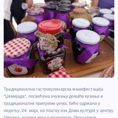
Традиционална гастрокулинарска манифестација
“Џемијада”, посвећена очувању домаће кухиње и
традиционалне припреме џема, биће одржана у
недељу, 24. маја, на платоу иза Дома културе у центру
Обрежа, испред летње позорнице. Ове године