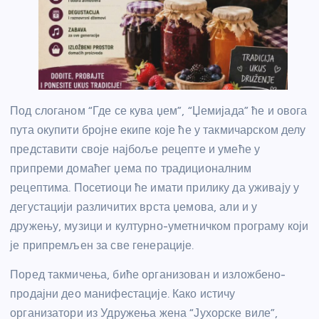
Под слоганом “Где се кува џем”, “Џемијада” ће и овога
пута окупити бројне екипе које ће у такмичарском делу
представити своје најбоље рецепте и умеће у
припреми домаћег џема по традиционалним
рецептима. Посетиоци ће имати прилику да уживају у
дегустацији различитих врста џемова, али и у
дружењу, музици и културно-уметничком програму који
је припремљен за све генерације.
Поред такмичења, биће организован и изложбено-
продајни део манифестације. Како истичу
организатори из Удружења жена “Јухорске виле”,