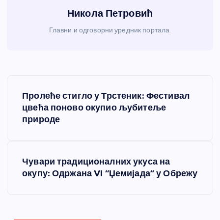
Никола Петровић
Главни и одговорни уредник портала.
К
Пролеће стигло у Трстеник: Фестивал
р
цвећа поново окупио љубитеље
природе
е
т
Чувари традиционалних укуса на
окупу: Одржана VI “Џемијада” у Обрежу
а
њ