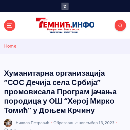
S
k
i
p
t
o
Темнићки
c
Home
o
n
информативн
t
e
Хуманитарна организација
и портал
n
“СОС Дечија села Србија”
t
промовисала Програм јачања
породица у ОШ “Херој Мирко
Томић” у Доњем Крчину
Никола Петровић
Образовање
новембар 13, 2023