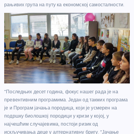
рањивих група на путу ка економској самосталности.
“Последњих десет година, фокус нашег рада је на
превентивним програмима. Један од такмих програма
је и Програм јачања породица, који је усмерен на
подршку биолошкој породици у кризи у којој, у
најчешћим случајевима, постоји ризик од
искључивања деце у алтернативну бригу. “Јачање