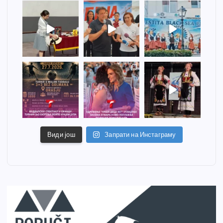
Види још
Запрати на Инстаграму