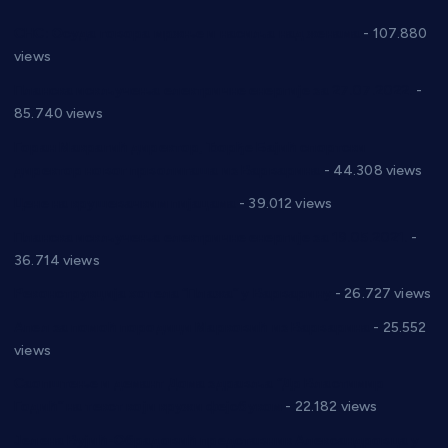
СНС: Осуда говора мржње и насиља над женама
- 107.880
views
Планска искључења електричне енергије за 27.07.2022.
-
85.740 views
Горан Макрагић директор, Ђорђе Бајић спортски
директор новог прволигаша из Варварина
- 44.308 views
Цене на крушевачким пијацама
- 39.012 views
Планска искључења електричне енергије за 19.05.2021.
-
36.714 views
Реконструкција хотела “Плажа” у Варварину
- 26.727 views
Апел за помоћ породици Марковић из Варварина
- 25.552
views
Саопштење и демант Дома здравља “Др Властимир
Годић” на текст који кружи фејсбуком
- 22.182 views
Јелена Вујић-Обрадовић представник Александровца у