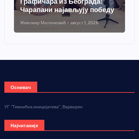
Графичара из Београда:
Чарапани најављују победу
Живомир Миленковић
август 1, 2026
Оснивач
УГ “Темнићка иницијатива”, Варварин
Најчитаније