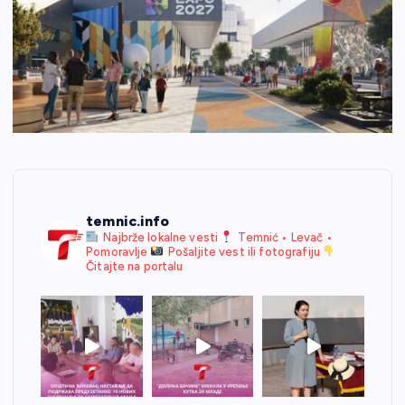
temnic.info
Najbrže lokalne vesti
Temnić • Levač •
Pomoravlje
Pošaljite vest ili fotografiju
Čitajte na portalu