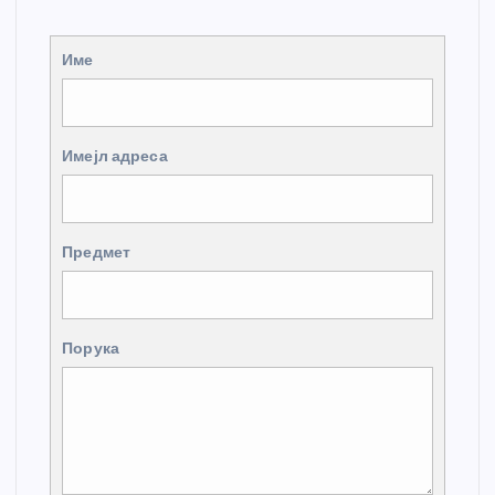
Име
Имејл адреса
Предмет
Порука