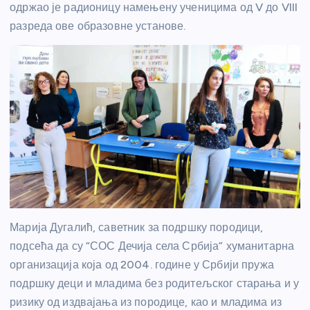
одржао је радионицу намењену ученицима од V до VIII
разреда ове образовне установе.
Марија Дугалић, саветник за подршку породици,
подсећа да су “СОС Дечија села Србија” хуманитарна
организација која од 2004. године у Србији пружа
подршку деци и младима без родитељског старања и у
ризику од издвајања из породице, као и младима из