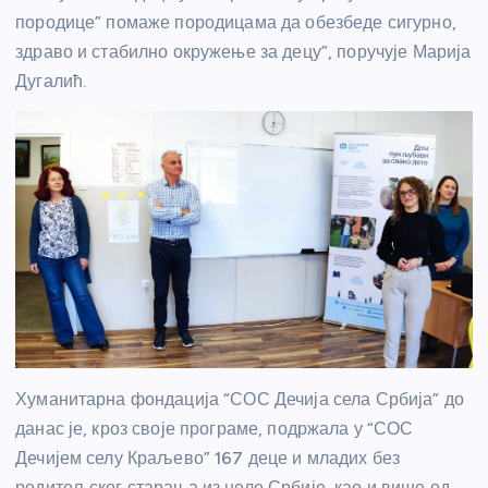
породице” помаже породицама да обезбеде сигурно,
здраво и стабилно окружење за децу”, поручује Марија
Дугалић.
Хуманитарна фондација “СОС Дечија села Србија” до
данас је, кроз своје програме, подржала у “СОС
Дечијем селу Краљево” 167 деце и младих без
родитељског старања из целе Србије, као и више од