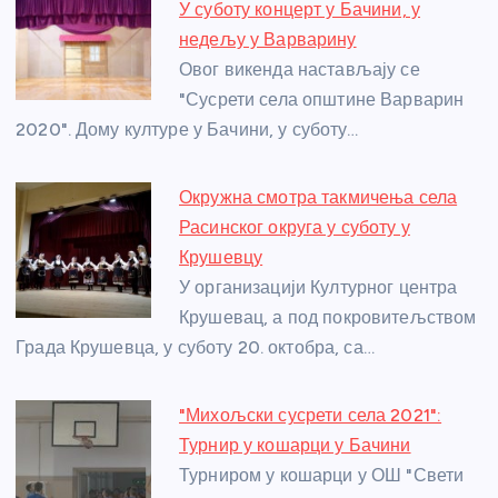
b
n
A
g
st
У суботу концерт у Бачини, у
o
g
p
e
недељу у Варварину
o
er
p
Овог викенда настављају се
"Сусрети села општине Варварин
k
2020". Дому културе у Бачини, у суботу…
Окружна смотра такмичења села
Расинског округа у суботу у
Крушевцу
У организацији Културног центра
Крушевац, а под покровитељством
Града Крушевца, у суботу 20. октобра, са…
"Михољски сусрети села 2021":
Турнир у кошарци у Бачини
Турниром у кошарци у ОШ "Свети