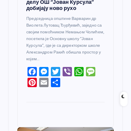
делу ОШ “Јован Курсула”
добијају ново рухо
Председница општине Варварин др
Виолета Лутовац Ђурђевић, заједно са
својим помоћником Немањом Чолићем,
посетила је Основну школу “Јован
Курсула”, где је са директорком школе
Александром Ракић обишла простор у
којем…
F
M
T
Vi
W
M
a
e
w
b
h
e
Pi
E
S
c
ss
itt
er
at
ss
nt
m
h
e
e
er
s
a
er
ail
ar
b
n
A
g
e
e
o
g
p
e
st
o
er
p