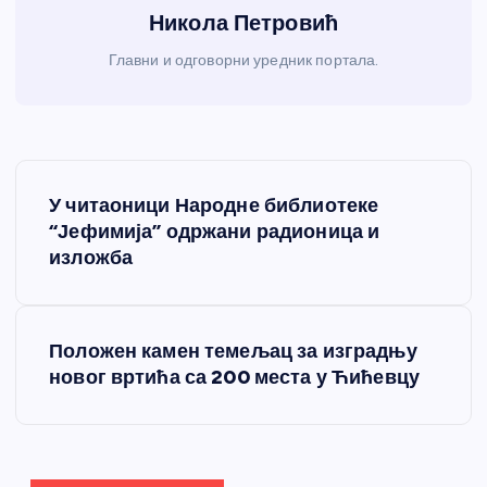
Никола Петровић
Главни и одговорни уредник портала.
К
У читаоници Народне библиотеке
р
“Јефимија” одржани радионица и
изложба
е
т
Положен камен темељац за изградњу
новог вртића са 200 места у Ћићевцу
а
њ