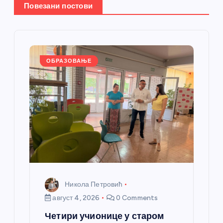
е
Повезани постови
ч
л
ОБРАЗОВАЊЕ
а
н
к
а
Никола Петровић
август 4, 2026
0 Comments
Четири учионице у старом