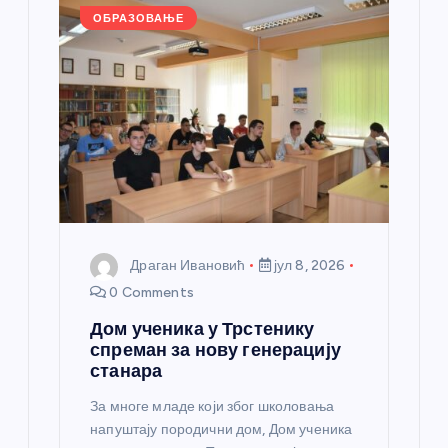
k
ОБРАЗОВАЊЕ
Драган Ивановић
јул 8, 2026
0 Comments
Дом ученика у Трстенику
спреман за нову генерацију
станара
За многе младе који због школовања
напуштају породични дом, Дом ученика