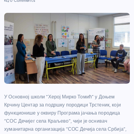
0 Comments
У Основној школи “Херој Мирко Томић” у Доњем
Крчину Центар за подршку породици Трстеник, који
функционише у оквиру Програма јачања породица
“СОС Дечијег села Краљево”, чији је оснивач
хуманитарна организација “СОС Дечија села Србија”,