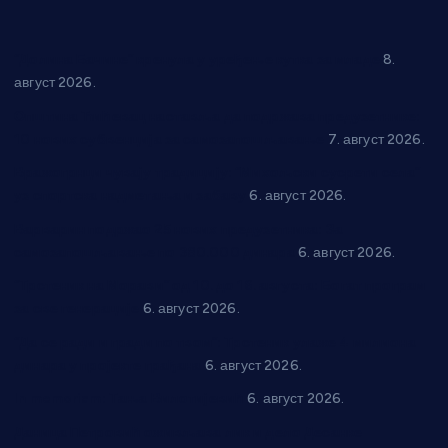
“Долина Бачине” кренула у уређење кутка за младе
8.
август 2026.
Општина Ћићевац наставља да подржава предузетнике:
10 нових субвенција за самозапошљавање
7. август 2026.
Вражогрнци чувају традицију: “Михољски сусрети села”
уз спортска надметања и забаву
6. август 2026.
Варварин подржао 25 нових предузетника: За
самозапошљавање по 380.000 динара
6. август 2026.
“Трстеник на Морави” од 10. до 16. августа: Богат програм
за све генерације
6. август 2026.
“Да се ради и гради по твом”: Трстеник улаже 4 милиона
динара у пројекте грађана
6. август 2026.
In memoriam: Тања Вилотијевић
6. август 2026.
Даница Петровић оживљава лик и дело Десанке