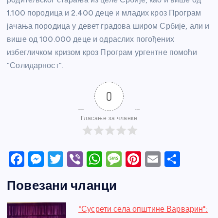
1.100 породица и 2.400 деце и младих кроз Програм
јачања породица у девет градова широм Србије, али и
више од 100.000 деце и одраслих погођених
избегличком кризом кроз Програм ургентне помоћи
“Солидарност”.
0
Гласање за чланке
F
M
T
Vi
W
M
Pi
E
S
a
e
w
b
h
e
nt
m
h
Повезани чланци
c
ss
itt
er
at
ss
er
ail
ar
e
e
er
s
a
e
e
"Сусрети села општине Варварин":