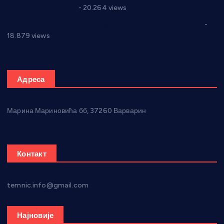
Парламенту Србије
- 20.264 views
Откривена илегална штампарија новца код Варварина
-
18.879 views
Адреса
Марина Мариновића бб, 37260 Варварин
Контакт
temnic.info@gmail.com
Најновије