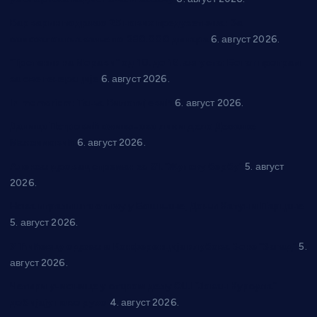
Варварин подржао 25 нових предузетника: За
самозапошљавање по 380.000 динара
6. август 2026.
“Трстеник на Морави” од 10. до 16. августа: Богат програм
за све генерације
6. август 2026.
In memoriam: Тања Вилотијевић
6. август 2026.
Даница Петровић оживљава лик и дело Десанке
Максимовић
6. август 2026.
Александровац спреман за 61. “Жупску бербу”
5. август
2026.
Нова игралишта стижу у Бошњане, Доњи Катун и Парцане
5. август 2026.
У Ћићевцу одржана Конференција клубова Зоне “Запад”
5.
август 2026.
Четири учионице у старом делу ОШ “Јован Курсула”
добијају ново рухо
4. август 2026.