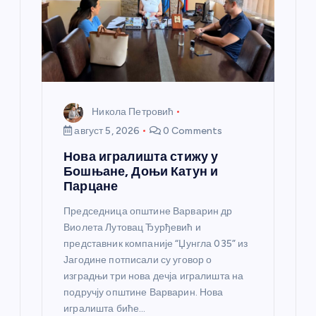
Никола Петровић
август 5, 2026
0 Comments
Нова игралишта стижу у
Бошњане, Доњи Катун и
Парцане
Председница општине Варварин др
Виолета Лутовац Ђурђевић и
представник компаније “Џунгла 035” из
Јагодине потписали су уговор о
изградњи три нова дечја игралишта на
подручју општине Варварин. Нова
игралишта биће…