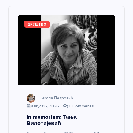
е
ч
л
ДРУШТВО
а
н
к
а
Никола Петровић
август 6, 2026
0 Comments
In memoriam: Тања
Вилотијевић