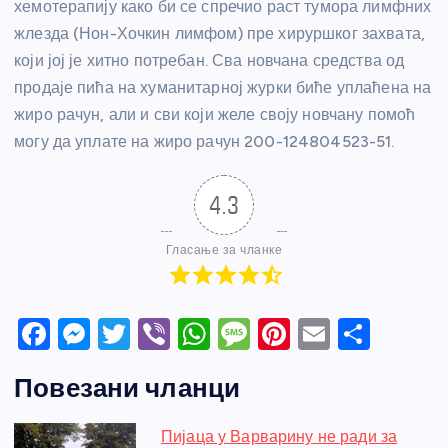
хемотерапију како би се спречио раст тумора лимфних
жлезда (Нон-Хочкин лимфом) пре хируршког захвата,
који јој је хитно потребан. Сва новчана средства од
продаје пића на хуманитарној журки биће уплаћена на
жиро рачун, али и сви који желе своју новчану помоћ
могу да уплате на жиро рачун 200-124804523-51.
4.3
Гласање за чланке
F
M
T
Vi
W
M
Pi
E
S
a
e
w
b
h
e
nt
m
h
Повезани чланци
c
ss
itt
er
at
ss
er
ail
ar
e
e
er
s
a
e
e
Пијаца у Варварину не ради за