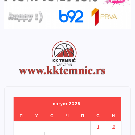
август 2026.
П
У
С
Ч
П
С
Н
1
2