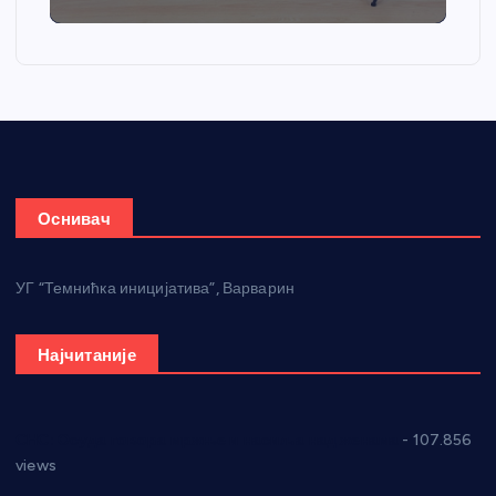
Оснивач
УГ “Темнићка иницијатива”, Варварин
Најчитаније
СНС: Осуда говора мржње и насиља над женама
- 107.856
views