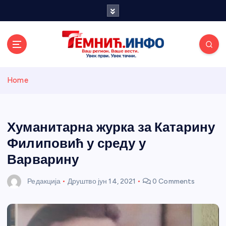
S
k
i
p
t
o
Темнићки
c
Home
o
n
информативн
t
e
Хуманитарна журка за Катарину
и портал
n
Филиповић у среду у
t
Варварину
Редакција
Друштво
јун 14, 2021
0 Comments