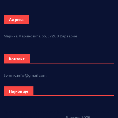
Адреса
Марина Мариновића бб, 37260 Варварин
Контакт
temnic.info@gmail.com
Најновије
Вражогрнци чувају традицију: “Михољски сусрети села”
уз спортска надметања и забаву
6. август 2026.