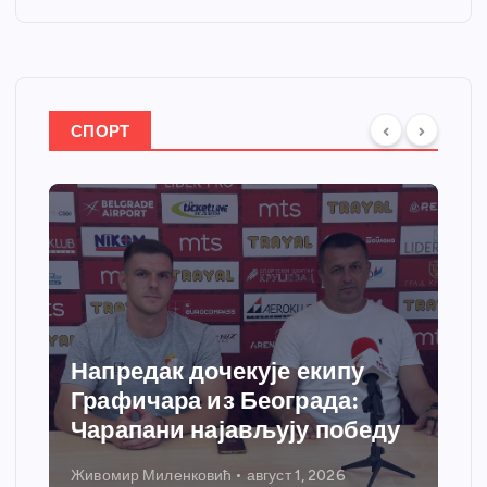
СПОРТ
Напредак дочекује екипу
Графичара из Београда:
Чарапани најављују победу
Живомир Миленковић
август 1, 2026