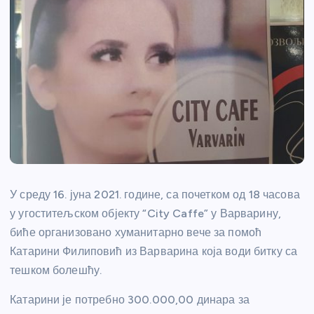
У среду 16. јуна 2021. године, са почетком од 18 часова
у угоститељском објекту “City Caffe” у Варварину,
биће организовано хуманитарно вече за помоћ
Катарини Филиповић из Варварина која води битку са
тешком болешћу.
Катарини је потребно 300.000,00 динара за