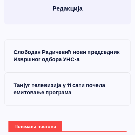
Редакција
К
Слободан Радичевић нови председник
р
Извршног одбора УНС-а
е
Танјуг телевизиjа у 11 сати почела
т
емитовање програма
а
њ
Повезани постови