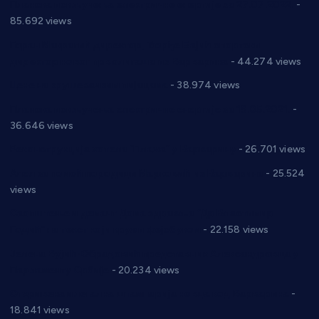
Планска искључења електричне енергије за 27.07.2022.
-
85.692 views
Горан Макрагић директор, Ђорђе Бајић спортски
директор новог прволигаша из Варварина
- 44.274 views
Цене на крушевачким пијацама
- 38.974 views
Планска искључења електричне енергије за 19.05.2021.
-
36.646 views
Реконструкција хотела “Плажа” у Варварину
- 26.701 views
Апел за помоћ породици Марковић из Варварина
- 25.524
views
Саопштење и демант Дома здравља “Др Властимир
Годић” на текст који кружи фејсбуком
- 22.158 views
Јелена Вујић-Обрадовић представник Александровца у
Парламенту Србије
- 20.234 views
Откривена илегална штампарија новца код Варварина
-
18.841 views