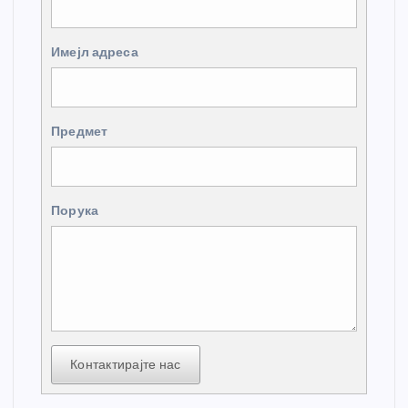
Имејл адреса
Предмет
Порука
Контактирајте нас