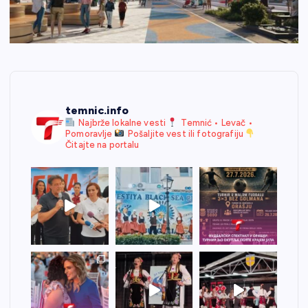
temnic.info
Najbrže lokalne vesti
Temnić • Levač •
Pomoravlje
Pošaljite vest ili fotografiju
Čitajte na portalu