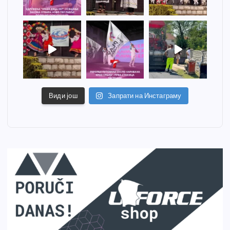
Види још
Запрати на Инстаграму