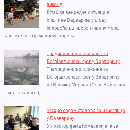
b
n
A
g
st
викенд
o
g
p
e
Штаб за ванредне ситуације
o
er
p
општине Варварин, у циљу
спровођења превентивних мера
k
заштите на спречавању ширења…
Традиционално пливање за
Богојављенски крст у Варварину
Традиционално пливање за
Богојављенски крст у Варварину
на Великој Морави (Село Варварин
– код сплавова),…
Ускоро седам станова за избеглице
у Варварину
У просторијама Комесаријата за