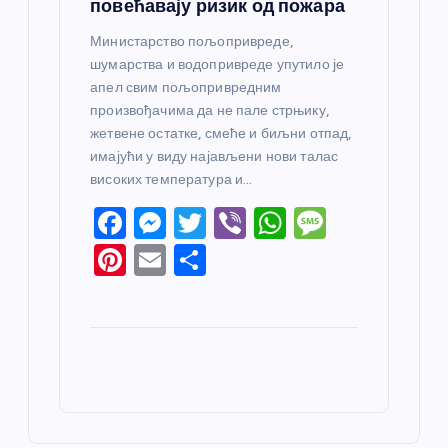
повећавају ризик од пожара
Министарство пољопривреде,
шумарства и водопривреде упутило је
апел свим пољопривредним
произвођачима да не пале стрњику,
жетвене остатке, смеће и биљни отпад,
имајући у виду најављени нови талас
високих температура и…
F
M
T
Vi
W
M
a
e
w
b
h
e
Pi
E
S
c
ss
itt
er
at
ss
nt
m
h
e
e
er
s
a
er
ail
ar
b
n
A
g
e
e
o
g
p
e
st
o
er
p
k