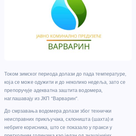
Током зимског периода долази до пада температуре,
која се може одужити и до неколико недеља, зато се
препоручује адекватна заштита водомера,
наглашавају из ЈКП “Варварин”.
До смрзавања водомера долази због технички
неисправних прикључака, склоништа (шахта) и
небриге корисника, што се показало у пракси у
претходним годинама као један од значајнијих