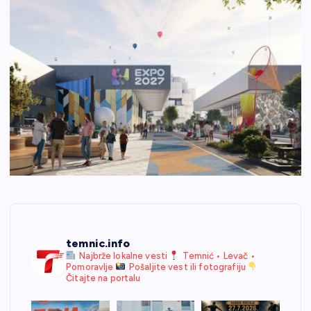
temnic.info
Najbrže lokalne vesti
Temnić • Levač •
Pomoravlje
Pošaljite vest ili fotografiju
Čitajte na portalu