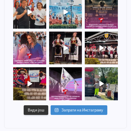
Види још
Запрати на Инстаграму