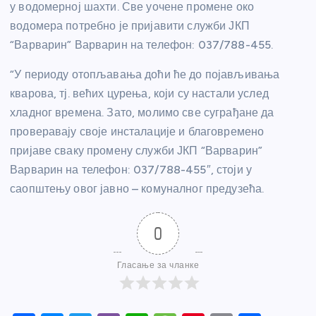
у водомерној шахти. Све уочене промене око
водомера потребно је пријавити служби ЈКП
“Варварин” Варварин на телефон: 037/788-455.
“У периоду отопљавања доћи ће до појављивања
кварова, тј. већих цурења, који су настали услед
хладног времена. Зато, молимо све суграђане да
проверавају своје инсталације и благовремено
пријаве сваку промену служби ЈКП “Варварин”
Варварин на телефон: 037/788-455″, стоји у
саопштењу овог јавно – комуналног предузећа.
0
Гласање за чланке