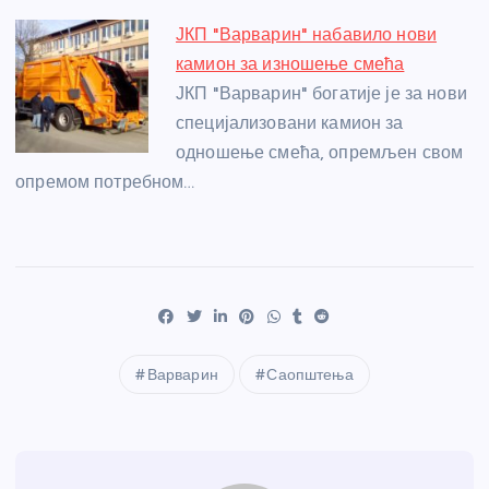
ЈКП "Варварин" набавило нови
камион за изношење смећа
ЈКП "Варварин" богатије је за нови
специјализовани камион за
одношење смећа, опремљен свом
опремом потребном…
Варварин
Саопштења