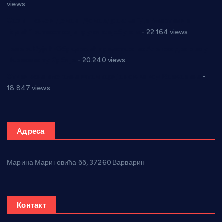
views
Саопштење и демант Дома здравља “Др Властимир
Годић” на текст који кружи фејсбуком
- 22.164 views
Јелена Вујић-Обрадовић представник Александровца у
Парламенту Србије
- 20.240 views
Откривена илегална штампарија новца код Варварина
-
18.847 views
Адреса
Марина Мариновића бб, 37260 Варварин
Контакт