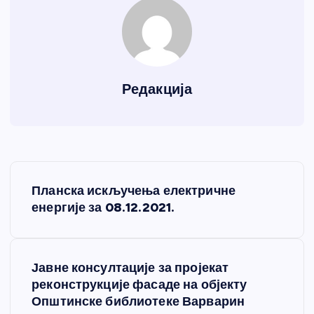
Редакција
К
Планска искључења електричне
р
енергије за 08.12.2021.
е
Јавне консултације за пројекат
т
реконструкције фасаде на објекту
Општинске библиотеке Варварин