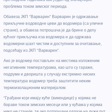
проблема током зимског периода.
Обавеза ЈКП “Варварин” Варварин је одржавање
прикључне водоводне цеви до водомера (са уличне
стране), а обавеза потрошача је да брине о делу
кућног прикључка иза водомера и да одржава
водомерни шахт чистим и доступним за очитавање,
подсећају из ЈКП “Варварин”.
Ако је водомер постављен на местима изложеним
негативним температурама, као што су гараже,
подруми и дворишта у случају екстремно ниских
температура водомер треба заштитити неким
термоизолационим материјалом.
“Грађани који имају куће (викендице) у којима не
бораве током зимских месеци или у кућама у којима
нико не станује, те ако потрошачи одлазе на дужи пут,