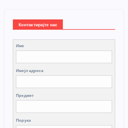
Контактирајте нас
Име
Имејл адреса
Предмет
Порука