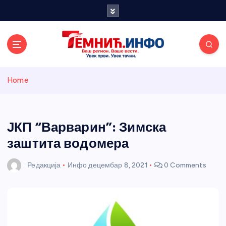
S
k
i
p
t
o
Темнићки
c
Home
o
n
информативн
t
e
ЈКП “Варварин”: Зимска
и портал
n
заштита водомера
t
Редакција
Инфо
децембар 8, 2021
0 Comments