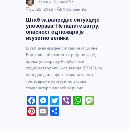
Никола Петровић
јул 29, 2026
0 Comments
Штаб за ванредне ситуације
упозорава: Не палите ватру,
опасност од пожара је
изузетно велика
Штаб за ванредне ситуације општине
Варварин обавештава грађане да је,
према упозорењу Републичког
хидрометеоролошког завода (РХМЗ), за
наредне дане прогнозирано веома
топло време уз изузетно високе
температуре и повећан ризик…
F
M
T
Vi
W
M
a
e
w
b
h
e
Pi
E
S
c
ss
itt
er
at
ss
nt
m
h
e
e
er
s
a