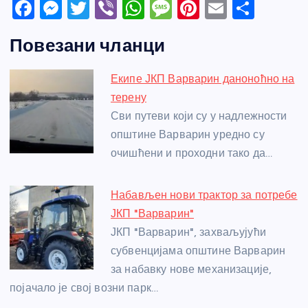
F
M
T
Vi
W
M
Pi
E
S
a
e
w
b
h
e
nt
m
h
Повезани чланци
c
ss
itt
er
at
ss
er
ail
ar
e
e
er
s
a
e
e
Екипе ЈКП Варварин даноноћно на
b
n
A
g
st
терену
o
g
p
e
Сви путеви који су у надлежности
o
er
p
општине Варварин уредно су
очишћени и проходни тако да…
k
Набављен нови трактор за потребе
ЈКП "Варварин"
ЈКП "Варварин", захваљујући
субвенцијама општине Варварин
за набавку нове механизације,
појачало је свој возни парк…