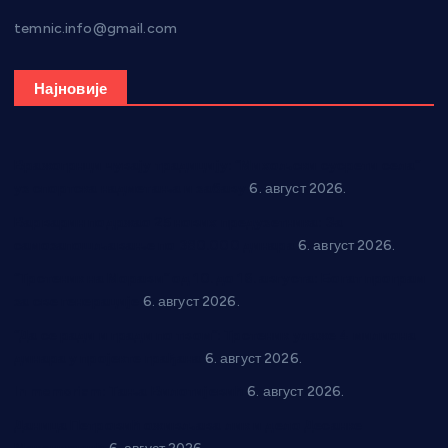
temnic.info@gmail.com
Најновије
Вражогрнци чувају традицију: “Михољски сусрети села”
уз спортска надметања и забаву
6. август 2026.
Варварин подржао 25 нових предузетника: За
самозапошљавање по 380.000 динара
6. август 2026.
“Трстеник на Морави” од 10. до 16. августа: Богат програм
за све генерације
6. август 2026.
“Да се ради и гради по твом”: Трстеник улаже 4 милиона
динара у пројекте грађана
6. август 2026.
In memoriam: Тања Вилотијевић
6. август 2026.
Даница Петровић оживљава лик и дело Десанке