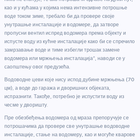
као и у кућама у којима нема интензивне потрошње
воде током зиме, требало би да провере своје
унутрашње инсталације и водомере, да затворе
пропусни вентил испред водомера према објекту и
испусте воду из кућне инсталације како би се спречило
замрзавање воде и тиме избегли трошак замене
водомера или мржњења инсталација”, наводи се у
саопштењу овог предузећа.
Водоводне цеви које нису испод дубине мржњења (70
цм), а воде до гаража и дворишних објеката,
испразнити. Такође, потребно је испустити воду из
чесме у дворишту.
Пре обезбеђења водомера од мраза препоручује се
потрошачима да провере све унутрашње водоводне
инсталације, стање на водомеру, као и могуће кварове