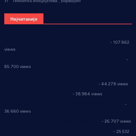
УГ “Темнићка иницијатива”, Варварин
Најчитаније
СНС: Осуда говора мржње и насиља над женама
- 107.862
views
Планска искључења електричне енергије за 27.07.2022.
-
85.700 views
Горан Макрагић директор, Ђорђе Бајић спортски
директор новог прволигаша из Варварина
- 44.278 views
Цене на крушевачким пијацама
- 38.984 views
Планска искључења електричне енергије за 19.05.2021.
-
36.660 views
Реконструкција хотела “Плажа” у Варварину
- 26.707 views
Апел за помоћ породици Марковић из Варварина
- 25.532