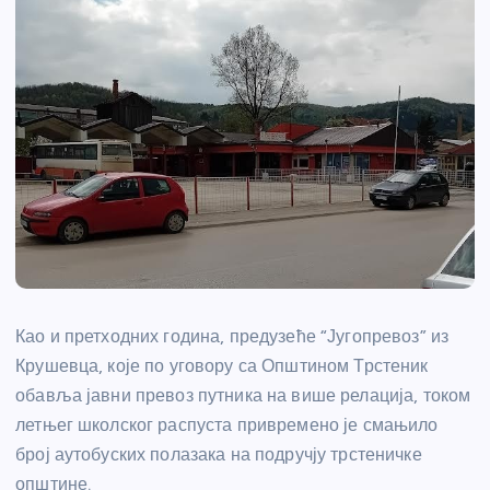
Као и претходних година, предузеће “Југопревоз” из
Крушевца, које по уговору са Општином Трстеник
обавља јавни превоз путника на више релација, током
летњег школског распуста привремено је смањило
број аутобуских полазака на подручју трстеничке
општине.