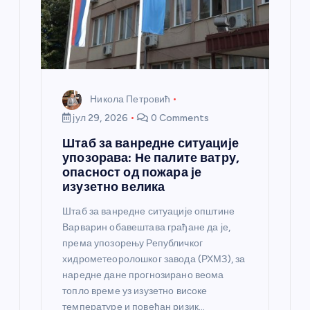
к
а
Никола Петровић
јул 29, 2026
0 Comments
Штаб за ванредне ситуације
упозорава: Не палите ватру,
опасност од пожара је
изузетно велика
Штаб за ванредне ситуације општине
Варварин обавештава грађане да је,
према упозорењу Републичког
хидрометеоролошког завода (РХМЗ), за
наредне дане прогнозирано веома
топло време уз изузетно високе
температуре и повећан ризик…