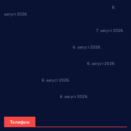
“Долина Бачине” кренула у уређење кутка за младе
8.
август 2026.
Општина Ћићевац наставља да подржава предузетнике:
10 нових субвенција за самозапошљавање
7. август 2026.
Вражогрнци чувају традицију: “Михољски сусрети села”
уз спортска надметања и забаву
6. август 2026.
Варварин подржао 25 нових предузетника: За
самозапошљавање по 380.000 динара
6. август 2026.
“Трстеник на Морави” од 10. до 16. августа: Богат програм
за све генерације
6. август 2026.
“Да се ради и гради по твом”: Трстеник улаже 4 милиона
динара у пројекте грађана
6. август 2026.
Телефон