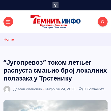
S
k
i
p
t
o
Темнићки
c
Home
o
n
информативн
t
e
“Југопревоз” током летњег
и портал
n
распуста смањио број локалних
t
полазака у Трстенику
Драган Ивановић
Инфо
јун 24, 2026
0 Comments