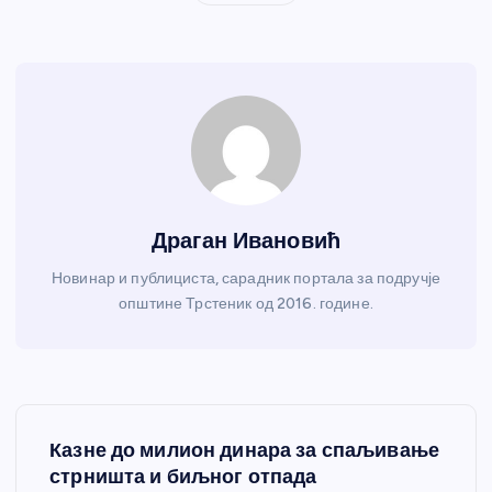
Драган Ивановић
Новинар и публициста, сарадник портала за подручје
општине Трстеник од 2016. године.
К
Казне до милион динара за спаљивање
р
стрништа и биљног отпада