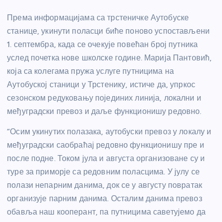
Према информацијама са трстеничке Аутобуске
станице, укинути поласци биће поново успостављени
1. септембра, када се очекује повећан број путника
услед почетка нове школске године. Марија Пантовић,
која са колегама пружа услуге путницима на
Аутобуској станици у Трстенику, истиче да, упркос
сезонском редуковању појединих линија, локални и
међуградски превоз и даље функционишу редовно.
“Осим укинутих полазака, аутобуски превоз у локалу и
међуградски саобраћај редовно функционишу пре и
после подне. Током јула и августа организоване су и
туре за приморје са редовним поласцима. У јулу се
полази непарним данима, док се у августу повратак
организује парним данима. Осталим данима превоз
обавља наш кооперант, па путницима саветујемо да