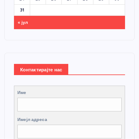
31
« јул
Контактирајте нас
Име
Имејл адреса