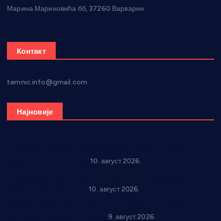
Марина Мариновића бб, 37260 Варварин
Контакт
temnic.info@gmail.com
Најновије
Рок звуци крај средњовековне тврђаве: “Riff” бенд 15.
августа у Град Сталаћу
10. август 2026.
Спрема се рок спектакл у Варварину: “Трећа смена” 14.
августа у центру града
10. август 2026.
Вече за памћење у Брусу: “Trio Maracto” одушевио
публику на Градском базену
9. август 2026.