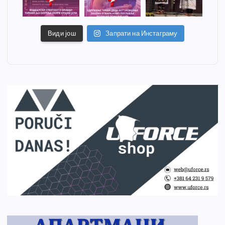
Види још
Запрати на Инстаграму