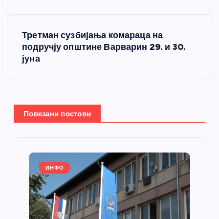
е
Третман сузбијања комараца на
т
подручју општине Варварин 29. и 30.
јуна
а
њ
е
Повезани постови
ч
л
ИНФО
а
н