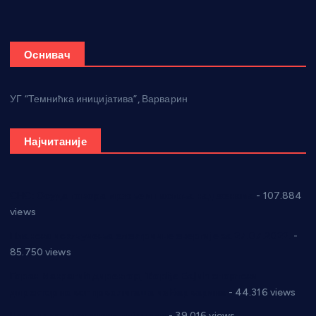
Оснивач
УГ “Темнићка иницијатива”, Варварин
Најчитаније
СНС: Осуда говора мржње и насиља над женама
- 107.884
views
Планска искључења електричне енергије за 27.07.2022.
-
85.750 views
Горан Макрагић директор, Ђорђе Бајић спортски
директор новог прволигаша из Варварина
- 44.316 views
Цене на крушевачким пијацама
- 39.016 views