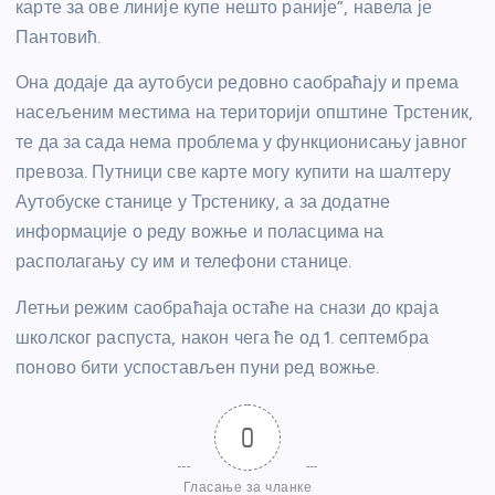
карте за ове линије купе нешто раније”, навела је
Пантовић.
Она додаје да аутобуси редовно саобраћају и према
насељеним местима на територији општине Трстеник,
те да за сада нема проблема у функционисању јавног
превоза. Путници све карте могу купити на шалтеру
Аутобуске станице у Трстенику, а за додатне
информације о реду вожње и поласцима на
располагању су им и телефони станице.
Летњи режим саобраћаја остаће на снази до краја
школског распуста, након чега ће од 1. септембра
поново бити успостављен пуни ред вожње.
0
Гласање за чланке