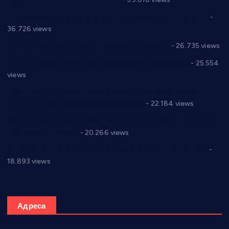
Планска искључења електричне енергије за 19.05.2021.
-
36.726 views
Реконструкција хотела “Плажа” у Варварину
- 26.735 views
Апел за помоћ породици Марковић из Варварина
- 25.554
views
Саопштење и демант Дома здравља “Др Властимир
Годић” на текст који кружи фејсбуком
- 22.184 views
Јелена Вујић-Обрадовић представник Александровца у
Парламенту Србије
- 20.266 views
Откривена илегална штампарија новца код Варварина
-
18.893 views
Адреса