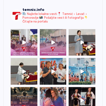
temnic.info
Najbrže lokalne vesti
Temnić • Levač •
Pomoravlje
Pošaljite vest ili fotografiju
Čitajte na portalu