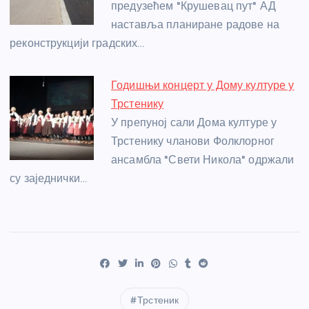
предузећем "Крушевац пут" АД
наставља планиране радове на
реконструкцији градских…
Годишњи концерт у Дому културе у
Трстенику
У препуној сали Дома културе у
Трстенику чланови Фолклорног
ансамбла "Свети Никола" одржали
су заједнички…
Трстеник