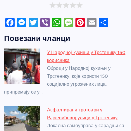
F
M
T
Vi
W
M
Pi
E
S
a
e
w
b
h
e
nt
m
h
Повезани чланци
c
ss
itt
er
at
ss
er
ail
ar
e
e
er
s
a
e
e
У Народној кухињи у Трстенику 150
b
n
A
g
st
корисника
o
g
p
e
Оброци у Народној кухињи у
o
er
p
Трстенику, које користи 150
социјално угрожених лица,
k
припремају се у…
Асфалтирани тротоари у
Рајчевићевој улици у Трстенику
Локална самоуправа у сарадњи са