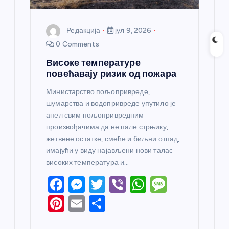
Редакција
јул 9, 2026
0 Comments
Високе температуре
повећавају ризик од пожара
Министарство пољопривреде,
шумарства и водопривреде упутило је
апел свим пољопривредним
произвођачима да не пале стрњику,
жетвене остатке, смеће и биљни отпад,
имајући у виду најављени нови талас
високих температура и…
F
M
T
Vi
W
M
a
e
w
b
h
e
Pi
E
S
c
ss
itt
er
at
ss
nt
m
h