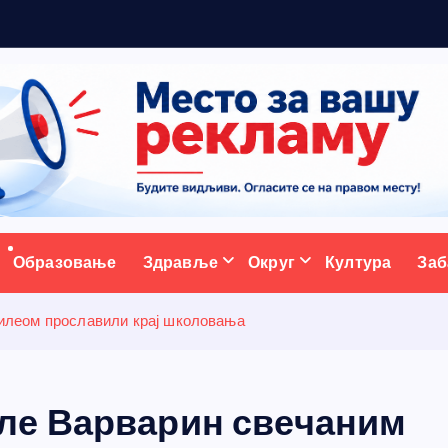
а
с
т
а
в
љ
ативни портал
Образовање
Здравље
Округ
Култура
Заб
илеом прославили крај школовања
ле Варварин свечаним