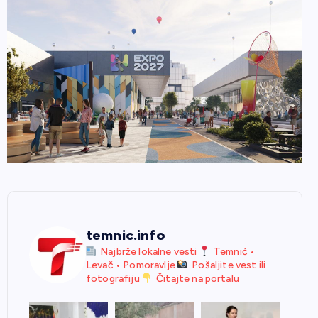
temnic.info
Najbrže lokalne vesti
Temnić •
Levač • Pomoravlje
Pošaljite vest ili
fotografiju
Čitajte na portalu