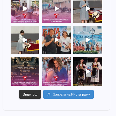
Види још
Запрати на Инстаграму