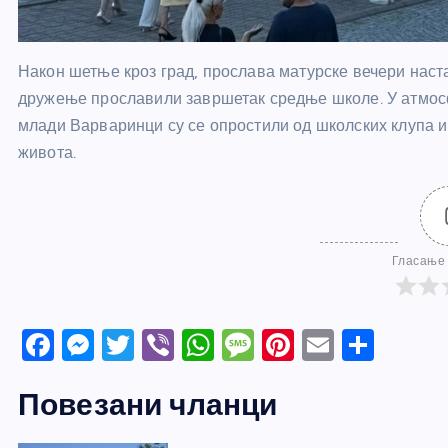
Након шетње кроз град, прослава матурске вечери настав
дружење прославили завршетак средње школе. У атмос
млади Варваринци су се опростили од школских клупа 
живота.
Гласање 
F
M
T
Vi
W
M
Pi
E
S
a
e
w
b
h
e
nt
m
h
Повезани чланци
c
ss
itt
er
at
ss
er
ail
ar
e
e
er
s
a
e
e