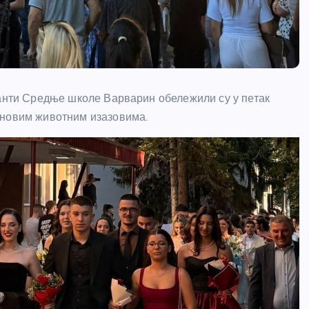
ранти Средње школе Варварин обележили су у петак
 новим животним изазовима.