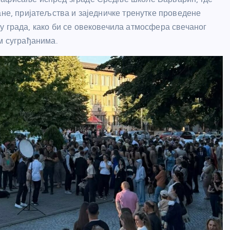
ане, пријатељства и заједничке тренутке проведене
у града, како би се овековечила атмосфера свечаног
м суграђанима.