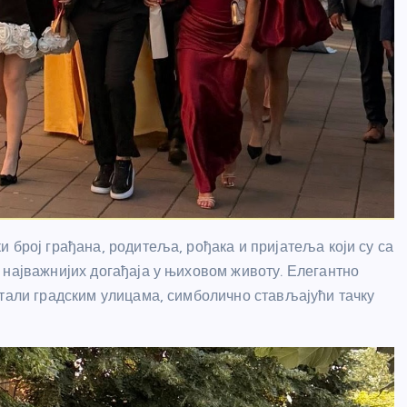
 број грађана, родитеља, рођака и пријатеља који су са
 најважнијих догађаја у њиховом животу. Елегантно
етали градским улицама, симболично стављајући тачку