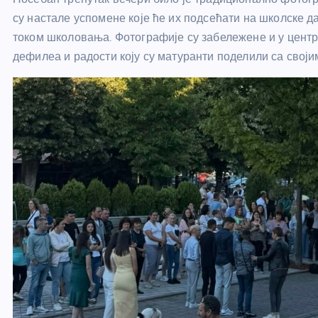
су настале успомене које ће их подсећати на школске д
током школовања. Фотографије су забележене и у центр
дефилеа и радости коју су матуранти поделили са своји