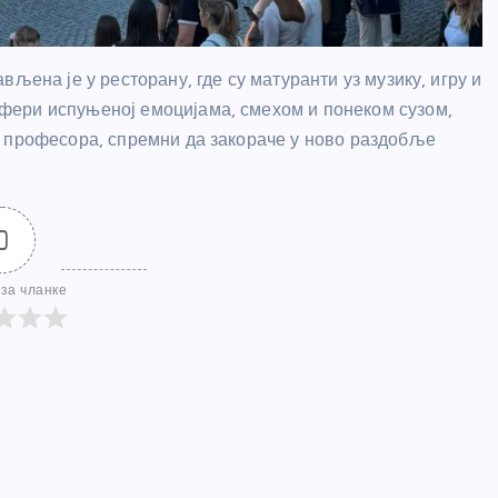
љена је у ресторану, где су матуранти уз музику, игру и
фери испуњеној емоцијама, смехом и понеком сузом,
и професора, спремни да закораче у ново раздобље
0
за чланке