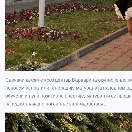
Свечани дефиле кроз центар Варварина окупио је велики
поносом испратили генерацију матураната на једном од
обучени и пуни позитивне енергије, матуранти су прош
на једно значајно поглавље свог одрастања.