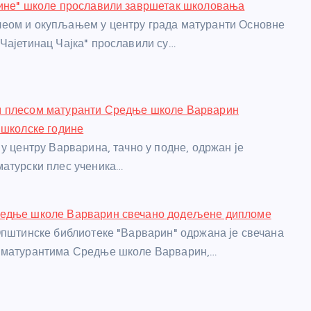
кине" школе прославили завршетак школовања
еом и окупљањем у центру града матуранти Основне
Чајетинац Чајка" прославили су…
 плесом матуранти Средње школе Варварин
 школске године
 у центру Варварина, тачно у подне, одржан је
атурски плес ученика…
едње школе Варварин свечано додељене дипломе
Општинске библиотеке "Варварин" одржана је свечана
 матурантима Средње школе Варварин,…