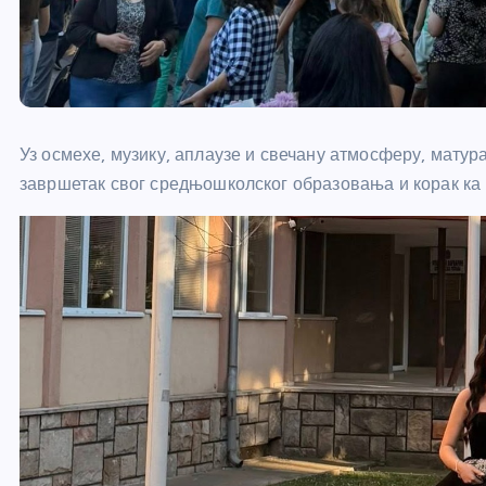
Уз осмехе, музику, аплаузе и свечану атмосферу, мату
завршетак свог средњошколског образовања и корак ка