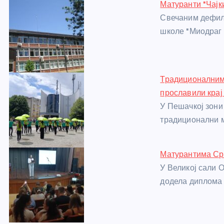
Матуранти "Чај
b
n
A
g
st
Свечаним дефил
o
g
p
e
школе "Миодраг 
o
er
p
k
Традиционалним
прославили крај
У Пешачкој зони
традиционални м
Матурантима Ср
У Великој сали 
додела диплома