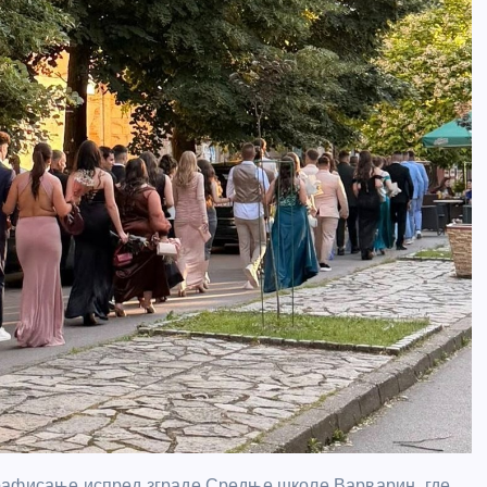
графисање испред зграде Средње школе Варварин, где