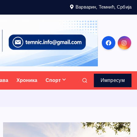
Варварин, Темнић, Србија
ава
Хроника
Спорт
Импресум