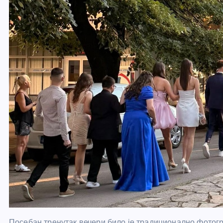
Посебан тренутак вечери било је традиционално фото