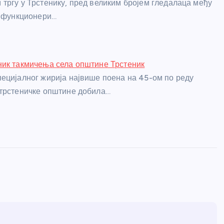
тргу у Трстенику, пред великим бројем гледалаца међу
и функционери…
ик такмичења села општине Трстеник
ецијалног жирија највише поена на 45-ом по реду
трстеничке општине добила…