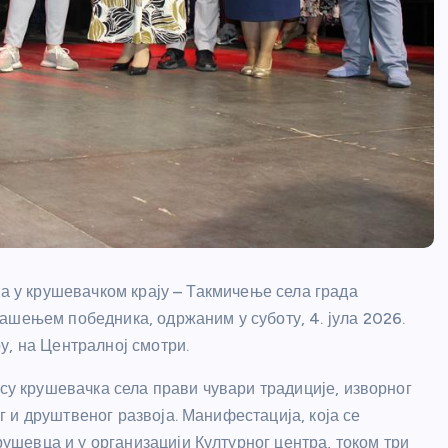
ја у крушевачком крају – Такмичење села града
ашењем победника, одржаним у суботу, 4. јула 2026.
у, на Централној смотри.
 су крушевачка села прави чувари традиције, изворног
 и друштвеног развоја. Манифестација, која се
шевца и у организацији Културног центра, током три