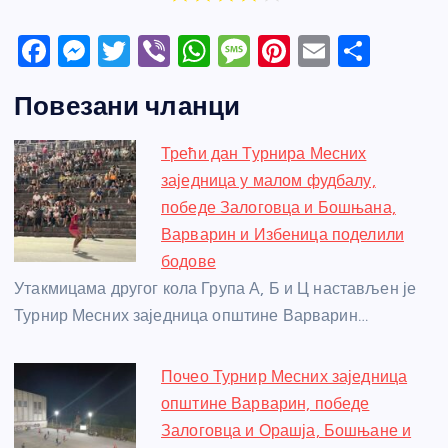
F
M
T
Vi
W
M
Pi
E
S
a
e
w
b
h
e
nt
m
h
Повезани чланци
c
ss
itt
er
at
ss
er
ail
ar
e
e
er
s
a
e
e
Трећи дан Турнира Месних
b
n
A
g
st
заједница у малом фудбалу,
o
g
p
e
победе Залоговца и Бошњана,
o
er
p
Варварин и Избеница поделили
бодове
k
Утакмицама другог кола Група А, Б и Ц настављен је
Турнир Месних заједница општине Варварин…
Почео Турнир Месних заједница
општине Варварин, победе
Залоговца и Орашја, Бошњане и