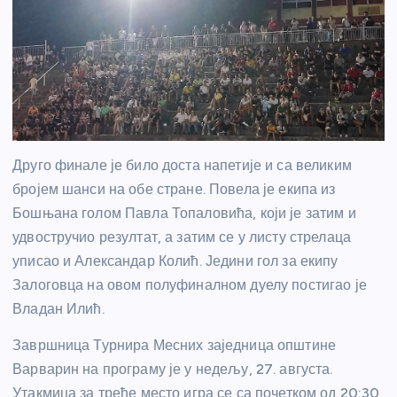
Друго финале је било доста напетије и са великим
бројем шанси на обе стране. Повела је екипа из
Бошњана голом Павла Топаловића, који је затим и
удвостручио резултат, а затим се у листу стрелаца
уписао и Александар Колић. Једини гол за екипу
Залоговца на овом полуфиналном дуелу постигао је
Владан Илић.
Завршница Турнира Месних заједница општине
Варварин на програму је у недељу, 27. августа.
Утакмица за треће место игра се са почетком од 20:30,