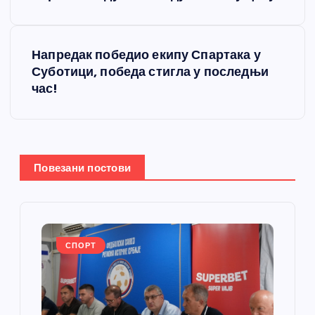
е
Напредак победио екипу Спартака у
т
Суботици, победа стигла у последњи
час!
а
њ
е
Повезани постови
ч
л
СПОРТ
а
н