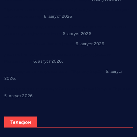
“Трстеник на Морави” од 10. до 16. августа: Богат програм
за све генерације
6. август 2026.
“Да се ради и гради по твом”: Трстеник улаже 4 милиона
динара у пројекте грађана
6. август 2026.
In memoriam: Тања Вилотијевић
6. август 2026.
Даница Петровић оживљава лик и дело Десанке
Максимовић
6. август 2026.
Александровац спреман за 61. “Жупску бербу”
5. август
2026.
Нова игралишта стижу у Бошњане, Доњи Катун и Парцане
5. август 2026.
Телефон