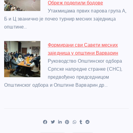
Обреж поделили бодове
Утакмицама првих парова група А,
Б и Ц званично је почео турнир месних заједница
општине…
Формирани сви Савети месних
заједница у општини Варварин
Руководство Општинског одбора
Српске напредне странке (СНС),
предвођено председницом
Општинског одбора и Општине Варварин др…