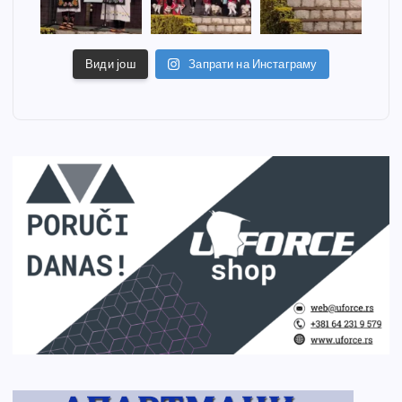
Види још
Запрати на Инстаграму