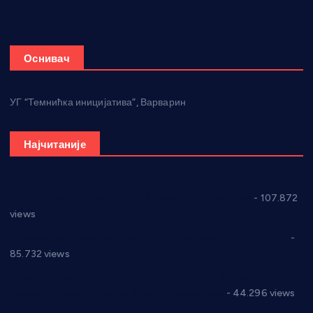
Оснивач
УГ “Темнићка иницијатива”, Варварин
Најчитаније
СНС: Осуда говора мржње и насиља над женама
- 107.872
views
Планска искључења електричне енергије за 27.07.2022.
-
85.732 views
Горан Макрагић директор, Ђорђе Бајић спортски
директор новог прволигаша из Варварина
- 44.296 views