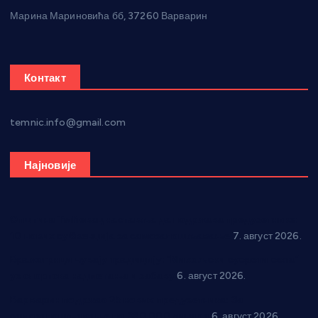
Марина Мариновића бб, 37260 Варварин
Контакт
temnic.info@gmail.com
Најновије
Општина Ћићевац наставља да подржава предузетнике:
10 нових субвенција за самозапошљавање
7. август 2026.
Вражогрнци чувају традицију: “Михољски сусрети села”
уз спортска надметања и забаву
6. август 2026.
Варварин подржао 25 нових предузетника: За
самозапошљавање по 380.000 динара
6. август 2026.