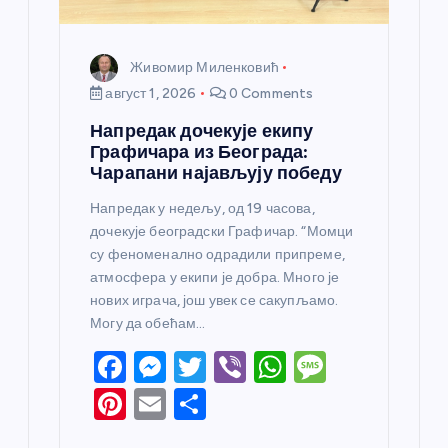
Живомир Миленковић
август 1, 2026
0 Comments
Напредак дочекује екипу
Графичара из Београда:
Чарапани најављују победу
Напредак у недељу, од 19 часова,
дочекује београдски Графичар. “Момци
су феноменално одрадили припреме,
атмосфера у екипи је добра. Много је
нових играча, још увек се сакупљамо.
Могу да обећам…
F
M
T
Vi
W
M
a
e
w
b
h
e
Pi
E
S
c
ss
itt
er
at
ss
nt
m
h