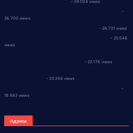
Цене на крушевачким пијацама
- 39.004 views
Планска искључења електричне енергије за 19.05.2021.
-
36.700 views
Реконструкција хотела “Плажа” у Варварину
- 26.721 views
Апел за помоћ породици Марковић из Варварина
- 25.546
views
Саопштење и демант Дома здравља “Др Властимир
Годић” на текст који кружи фејсбуком
- 22.176 views
Јелена Вујић-Обрадовић представник Александровца у
Парламенту Србије
- 20.256 views
Откривена илегална штампарија новца код Варварина
-
18.863 views
Адреса