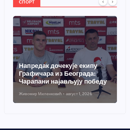
СПОРТ
Спортски центар “Ћићевац”
добија савремени систем
еду
грејања
Никола Петровић
јул 31, 2026