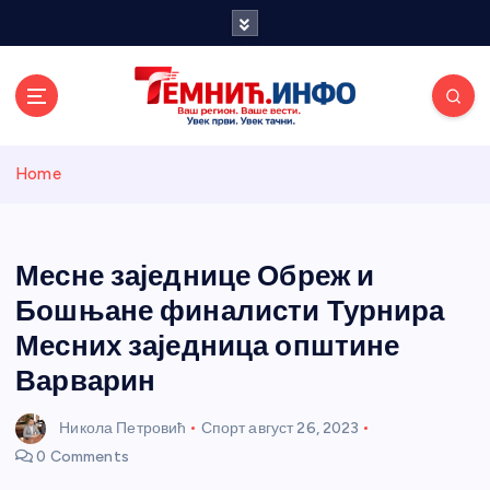
S
k
i
p
t
o
Темнићки
c
Home
o
n
информативн
t
e
Месне заједнице Обреж и
и портал
n
Бошњане финалисти Турнира
t
Месних заједница општине
Варварин
Никола Петровић
Спорт
август 26, 2023
0 Comments