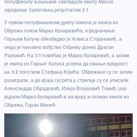
полуфиналу Бошњане савладало екипу Месне
заједнице Залоговац резултатом 3:1.
У првом полуфиналном дуелу повела је екипа из
Обрежа голом Марка Коларевића, изједначење
Горњем Катуну обезбедио је Алекса Стојановић, а
онда је поновно вођство Обрежу донео Драган
Рајковић. На 3:1 повећао је Марко Коларевић, а затим
је екипа из Горњег Катуна успела да смањи предност
на 3:2 поготком Стефана Којића. Обрежани су се затим
разиграли, а до краја сусрета у стрелце су се уписали
Александар Обрадовић, Илија Влајковић Томић, још
једном Марко Коларевић и на крају и голман екипе из
Обрежа, Горан Минић.