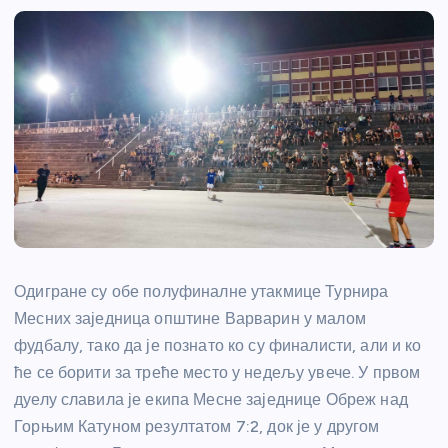
Одигране су обе полуфиналне утакмице Турнира
Месних заједница општине Варварин у малом
фудбалу, тако да је познато ко су финалисти, али и ко
ће се борити за треће место у недељу увече. У првом
дуелу славила је екипа Месне заједнице Обреж над
Горњим Катуном резултатом 7:2, док је у другом