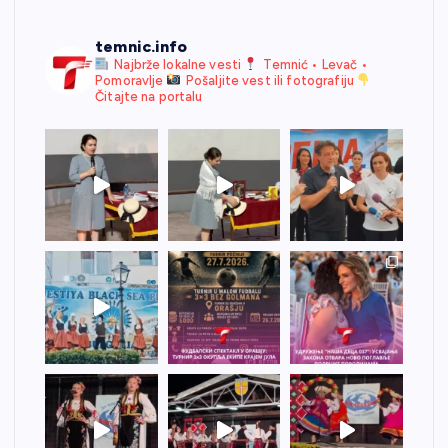
temnic.info
Najbrže lokalne vesti
Temnić • Levač •
Pomoravlje
Pošaljite vest ili fotografiju
Čitajte na portalu