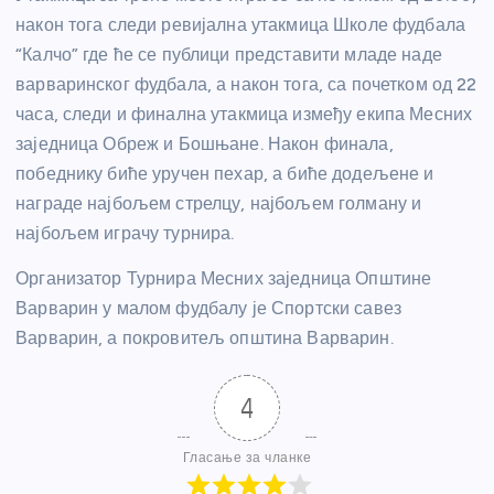
након тога следи ревијална утакмица Школе фудбала
“Калчо” где ће се публици представити младе наде
варваринског фудбала, а након тога, са почетком од 22
часа, следи и финална утакмица између екипа Месних
заједница Обреж и Бошњане. Након финала,
победнику биће уручен пехар, а биће додељене и
награде најбољем стрелцу, најбољем голману и
најбољем играчу турнира.
Организатор Турнира Месних заједница Општине
Варварин у малом фудбалу је Спортски савез
Варварин, а покровитељ општина Варварин.
4
Гласање за чланке