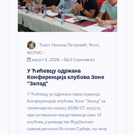
к
а
Текст: Никола Петровић, Фото:
ФСРИС
август 5, 2026
0 Comments
У Ћићевцу одржана
Конференција клубова Зоне
“Запад”
У Ћићевцу је одржана прва седница
Конференције клубова Зоне “Запад” за
такмичарску сезону 2026/27, којој су
присуствовали представници свих 12
клубова, руководство Фудбалског
савеза региона Источне Србије, на челу