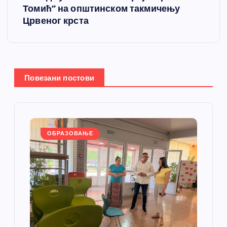
т
Томић” на општинском такмичењу
Црвеног крста
а
њ
е
Повезани постови
ч
л
ОБРАЗОВАЊЕ
а
н
к