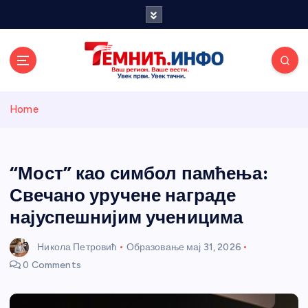
S
k
i
p
t
o
Темнићки
c
Home
o
n
информативн
t
e
“Мост” као симбол памћења:
и портал
n
Свечано уручене награде
t
најуспешнијим ученицима
Никола Петровић
Образовање
мај 31, 2026
0 Comments