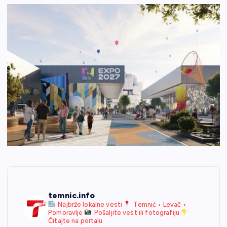
temnic.info
Najbrže lokalne vesti
Temnić • Levač •
Pomoravlje
Pošaljite vest ili fotografiju
Čitajte na portalu