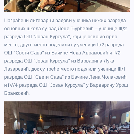
Награђени литерарни радови ученика нижих разреда
основних школа су рад Лене Ђурђевић – ученице III/2
разреда ОШ “Јован Курсула”, који је освојио прво
место, друго место поделили су ученици II/2 разреда
ОШ “Свети Сава” из Бачине Неда Аврамовић и II/2
разреда ОШ “Јован Курсула” из Варварина Лука
Лазаревић, док су треће место поделили ученици III/1
разреда ОШ “Свети Сава” из Бачине Лена Чолаковић
и IV/4 разреда ОШ “Јован Курсула” у Варварину Урош
Бранковић.