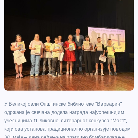
У Великој сали Општинске библиотеке “Варварин”
одржана је свечана додела награда најуспешнијим
учесницима 11. ликовно-литерарног конкурса “Мост”,
који ова установа традиционално организује поводом
30. маја – дана сећања на трагично бомбардовање