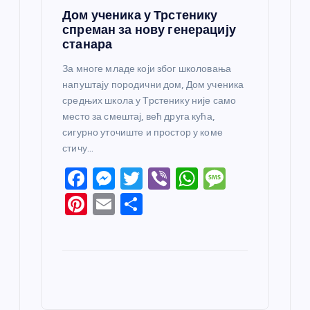
Дом ученика у Трстенику
спреман за нову генерацију
станара
За многе младе који због школовања
напуштају породични дом, Дом ученика
средњих школа у Трстенику није само
место за смештај, већ друга кућа,
сигурно уточиште и простор у коме
стичу…
F
M
T
Vi
W
M
a
e
w
b
h
e
Pi
E
S
c
ss
itt
er
at
ss
nt
m
h
e
e
er
s
a
er
ail
ar
b
n
A
g
e
e
o
g
p
e
st