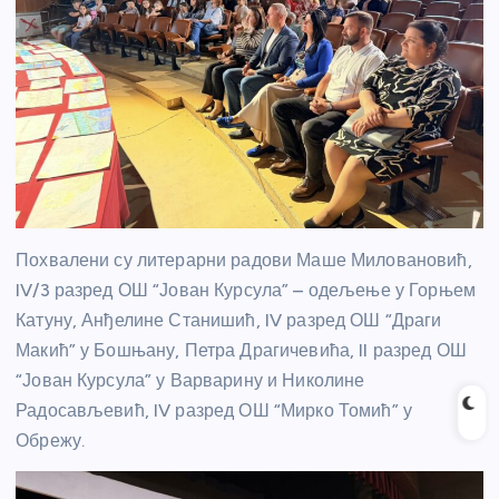
Похвалени су литерарни радови Маше Миловановић,
IV/3 разред ОШ “Јован Курсула” – одељење у Горњем
Катуну, Анђелине Станишић, IV разред ОШ “Драги
Макић” у Бошњану, Петра Драгичевића, II разред ОШ
“Јован Курсула” у Варварину и Николине
Радосављевић, IV разред ОШ “Мирко Томић” у
Обрежу.