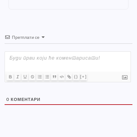
o
er
p
k
Претплати се
{}
[+]
0
КОМЕНТАРИ