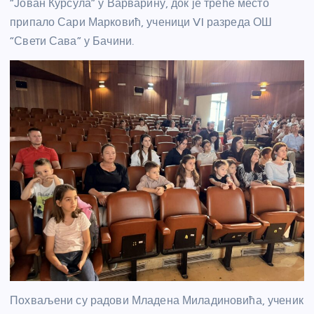
“Јован Курсула” у Варварину, док је треће место
припало Сари Марковић, ученици VI разреда ОШ
“Свети Сава” у Бачини.
Похваљени су радови Младена Миладиновића, ученик