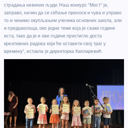
страдања невиних људи. Наш конкурс “Мост” је,
заправо, начин да се сећање преноси и чува и управо
то и чинимо окупљањем ученика основних школа, али
и предшколаца, око једне теме која је сваке године
иста, тако да је и ове године пристигло доста
креативних радова који ће оставити свој траг у
времену”, истакла је директорка Капларевић.