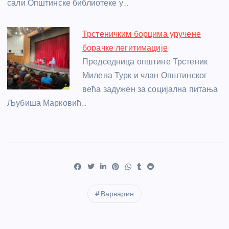
сали Општинске библиотеке у…
Трстеничким борцима уручене
борачке легитимације
Председница општине Трстеник
Милена Турк и члан Општинског
већа задужен за социјална питања
Љубиша Марковић…
Варварин