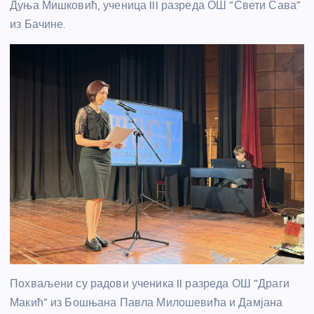
Дуња Мишковић, ученица III разреда ОШ “Свети Сава”
из Бачине.
Похваљени су радови ученика II разреда ОШ “Драги
Макић” из Бошњана Павла Милошевића и Дамјана