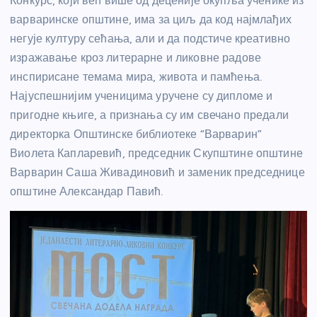
Конкурс, који већ више од деценије окупља ученике из
варваринске општине, има за циљ да код најмлађих
негује културу сећања, али и да подстиче креативно
изражавање кроз литерарне и ликовне радове
инспирисане темама мира, живота и памћења.
Најуспешнијим ученицима уручене су дипломе и
пригодне књиге, а признања су им свечано предали
директорка Општинске библиотеке “Варварин”
Виолета Капларевић, председник Скупштине општине
Варварин Саша Живадиновић и заменик председнице
општине Александар Павић.