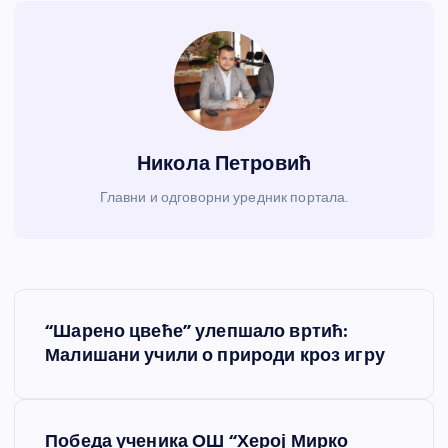
Никола Петровић
Главни и одговорни уредник портала.
К
“Шарено цвеће” улепшало вртић:
р
Малишани учили о природи кроз игру
е
Победа ученика ОШ “Херој Мирко