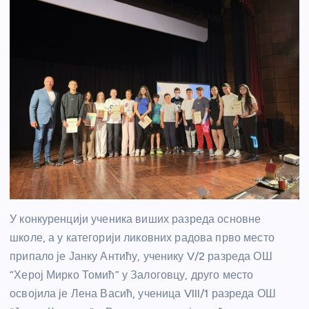
У конкуренцији ученика виших разреда основне
школе, а у категорији ликовних радова прво место
припало је Јанку Антићу, ученику V/2 разреда ОШ
“Херој Мирко Томић” у Залоговцу, друго место
освојила је Лена Васић, ученица VIII/1 разреда ОШ