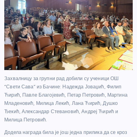
Захвалницу за групни рад добили су ученици ОШ
“Свети Сава” из Бачине: Надежда Јоваџић, Филип
Ћирић, Павле Благојевић, Петар Петровић, Мартина
Младеновић, Милица Лекић, Лана Ћирић, Душко
Ђекић, Александар Стевановић, Андреј Ћирић и
Милица Петровић.
Додела награда била је још једна прилика да се кроз