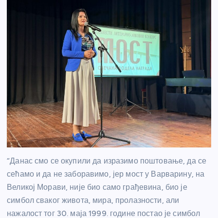
“Данас смо се окупили да изразимо поштовање, да се
сећамо и да не заборавимо, јер мост у Варварину, на
Великој Морави, није био само грађевина, био је
симбол сваког живота, мира, пролазности, али
нажалост тог 30. маја 1999. године постао је симбол