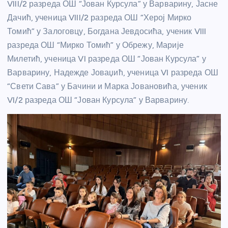
VIII/2 разреда ОШ “Јован Курсула” у Варварину, Јасне
Дачић, ученица VIII/2 разреда ОШ “Херој Мирко
Томић” у Залоговцу, Богдана Јевдосића, ученик VIII
разреда ОШ “Мирко Томић” у Обрежу, Марије
Милетић, ученица VI разреда ОШ “Јован Курсула” у
Варварину, Надежде Јоваџић, ученица VI разреда ОШ
“Свети Сава” у Бачини и Марка Јовановића, ученик
VI/2 разреда ОШ “Јован Курсула” у Варварину.