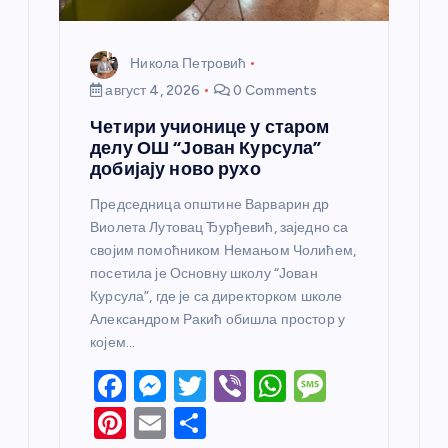
а
Никола Петровић
август 4, 2026
0 Comments
Четири учионице у старом
делу ОШ “Јован Курсула”
добијају ново рухо
Председница општине Варварин др
Виолета Лутовац Ђурђевић, заједно са
својим помоћником Немањом Чолићем,
посетила је Основну школу “Јован
Курсула”, где је са директорком школе
Александром Ракић обишла простор у
којем…
F
M
T
Vi
W
M
a
e
w
b
h
e
Pi
E
S