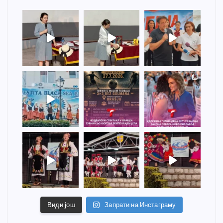
Види још
Запрати на Инстаграму