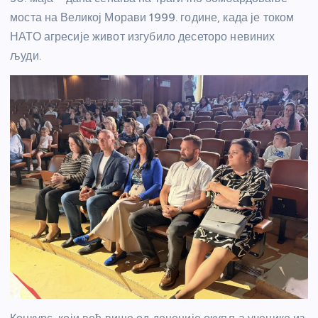
моста на Великој Морави 1999. године, када је током
НАТО агресије живот изгубило десеторо невиних
људи.