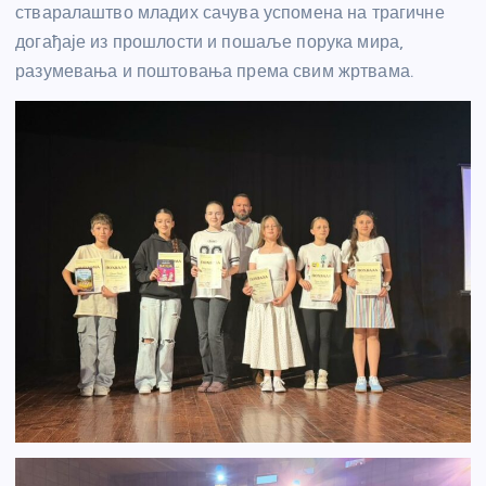
стваралаштво младих сачува успомена на трагичне
догађаје из прошлости и пошаље порука мира,
разумевања и поштовања према свим жртвама.