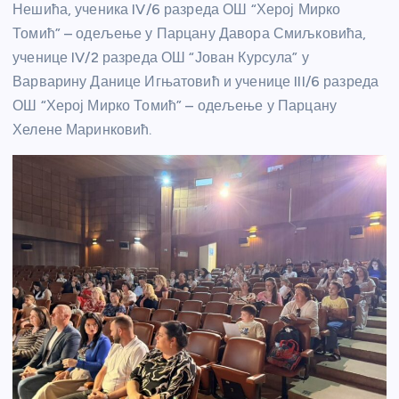
Нешића, ученика IV/6 разреда ОШ “Херој Мирко
Томић” – одељење у Парцану Давора Смиљковића,
ученице IV/2 разреда ОШ “Јован Курсула” у
Варварину Данице Игњатовић и ученице III/6 разреда
ОШ “Херој Мирко Томић” – одељење у Парцану
Хелене Маринковић.