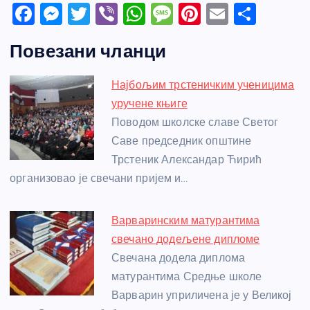
F
M
T
Vi
W
M
Pi
E
S
a
e
w
b
h
e
nt
m
h
Повезани чланци
c
ss
itt
er
at
ss
er
ail
ar
e
e
er
s
a
e
e
Најбољим трстеничким ученицима
b
n
A
g
st
уручене књиге
o
g
p
e
Поводом школске славе Светог
o
er
p
Саве председник општине
Трстеник Александар Ћирић
k
организовао је свечани пријем и…
Варваринским матурантима
свечано додељене дипломе
Свечана додела диплома
матурантима Средње школе
Варварин уприличена је у Великој