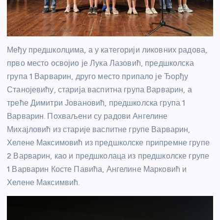
Међу предшколцима, а у категорији ликовних радова,
прво место освојио је Лука Лазовић, предшколска
група 1 Варварин, друго место припало је Ђорђу
Станојевићу, старија васпитна група Варварин, а
треће Димитри Јовановић, предшколска група 1
Варварин. Похваљени су радови Ангелине
Михајловић из старије васпитне групе Варварин,
Хелене Максимовић из предшколске припремне групе
2 Варварин, као и предшколаца из предшколске групе
1 Варварин Косте Павића, Ангелине Марковић и
Хелене Максимвић.