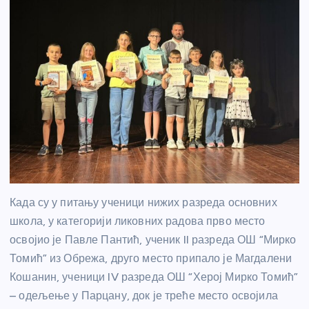
Када су у питању ученици нижих разреда основних
школа, у категорији ликовних радова прво место
освојио је Павле Пантић, ученик II разреда ОШ “Мирко
Томић” из Обрежа, друго место припало је Магдалени
Кошанин, ученици IV разреда ОШ “Херој Мирко Томић”
– одељење у Парцану, док је треће место освојила