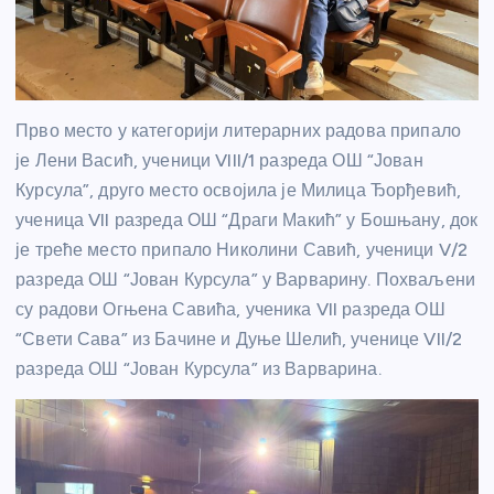
Прво место у категорији литерарних радова припало
је Лени Васић, ученици VIII/1 разреда ОШ “Јован
Курсула”, друго место освојила је Милица Ђорђевић,
ученица VII разреда ОШ “Драги Макић” у Бошњану, док
је треће место припало Николини Савић, ученици V/2
разреда ОШ “Јован Курсула” у Варварину. Похваљени
су радови Огњена Савића, ученика VII разреда ОШ
“Свети Сава” из Бачине и Дуње Шелић, ученице VII/2
разреда ОШ “Јован Курсула” из Варварина.