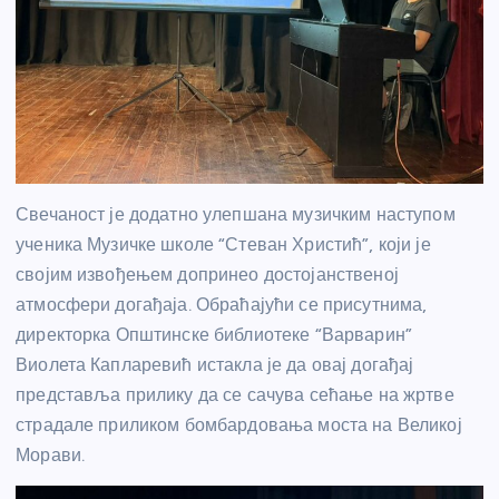
Свечаност је додатно улепшана музичким наступом
ученика Музичке школе “Стеван Христић”, који је
својим извођењем допринео достојанственој
атмосфери догађаја. Обраћајући се присутнима,
директорка Општинске библиотеке “Варварин”
Виолета Капларевић истакла је да овај догађај
представља прилику да се сачува сећање на жртве
страдале приликом бомбардовања моста на Великој
Морави.