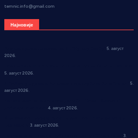
temnic.info@gmail.com
Најновије
Александровац спреман за 61. “Жупску бербу”
5. август
2026.
Нова игралишта стижу у Бошњане, Доњи Катун и Парцане
5. август 2026.
У Ћићевцу одржана Конференција клубова Зоне “Запад”
5.
август 2026.
Четири учионице у старом делу ОШ “Јован Курсула”
добијају ново рухо
4. август 2026.
Књижевност, музика, спорт и уметност током августа у
Варварину
3. август 2026.
Трстеничанин освојио јубиларни циклус “Слагалице”
3.