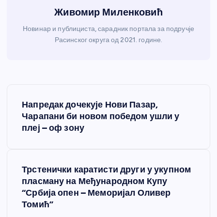
Живомир Миленковић
Новинар и публициста, сарадник портала за подручје
Расинског округа од 2021. године.
К
Напредак дочекује Нови Пазар,
р
Чарапани би новом победом ушли у
плеј – оф зону
е
т
Трстенички каратисти други у укупном
пласману на Међународном Купу
а
“Србија опен – Меморијал Оливер
Томић”
њ