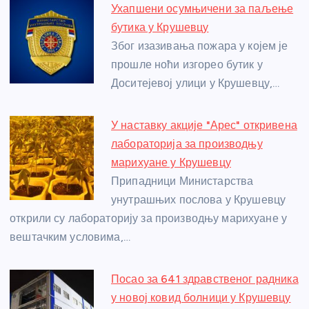
e
e
er
s
a
e
e
Ухапшени осумњичени за паљење
b
n
A
g
st
бутика у Крушевцу
o
g
p
e
Због изазивања пожара у којем је
o
er
p
прошле ноћи изгорео бутик у
Доситејевој улици у Крушевцу,…
k
У наставку акције "Арес" откривена
лабораторија за производњу
марихуане у Крушевцу
Припадници Министарства
унутрашњих послова у Крушевцу
открили су лабораторију за производњу марихуане у
вештачким условима,…
Посао за 641 здравственог радника
у новој ковид болници у Крушевцу