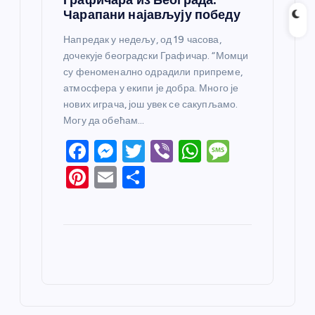
Чарапани најављују победу
Напредак у недељу, од 19 часова,
дочекује београдски Графичар. “Момци
су феноменално одрадили припреме,
атмосфера у екипи је добра. Много је
нових играча, још увек се сакупљамо.
Могу да обећам…
F
M
T
Vi
W
M
a
e
w
b
h
e
Pi
E
S
c
ss
itt
er
at
ss
nt
m
h
e
e
er
s
a
er
ail
ar
b
n
A
g
e
e
o
g
p
e
st
o
er
p
k