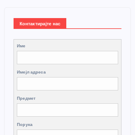
Контактирајте нас
Име
Имејл адреса
Предмет
Порука