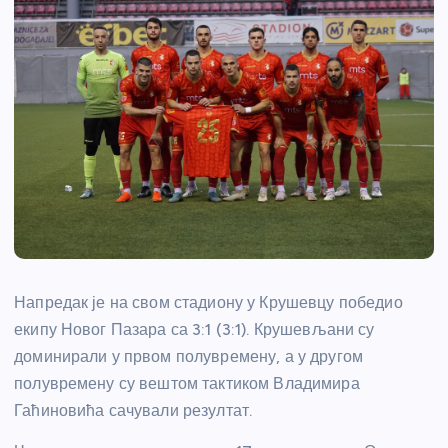
Напредак је на свом стадиону у Крушевцу победио
екипу Новог Пазара са 3:1 (3:1). Крушевљани су
доминирали у првом полувремену, а у другом
полувремену су вештом тактиком Владимира
Гаћиновића сачували резултат.