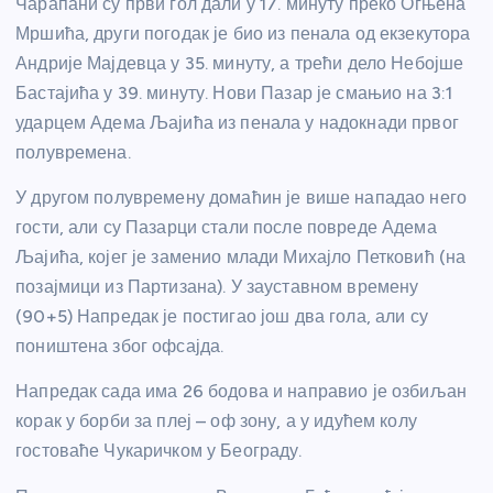
Чарапани су први гол дали у 17. минуту преко Огњена
Мршића, други погодак је био из пенала од екзекутора
Андрије Мајдевца у 35. минуту, а трећи дело Небојше
Бастајића у 39. минуту. Нови Пазар је смањио на 3:1
ударцем Адема Љајића из пенала у надокнади првог
полувремена.
У другом полувремену домаћин је више нападао него
гости, али су Пазарци стали после повреде Адема
Љајића, којег је заменио млади Михајло Петковић (на
позајмици из Партизана). У зауставном времену
(90+5) Напредак је постигао још два гола, али су
поништена због офсајда.
Напредак сада има 26 бодова и направио је озбиљан
корак у борби за плеј – оф зону, а у идућем колу
гостоваће Чукаричком у Београду.