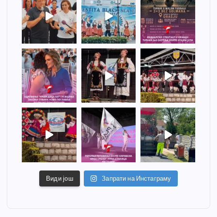
Види још
Запрати на Инстаграму