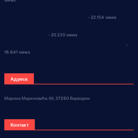
views
Саопштење и демант Дома здравља “Др Властимир
Годић” на текст који кружи фејсбуком
- 22.154 views
Јелена Вујић-Обрадовић представник Александровца у
Парламенту Србије
- 20.230 views
Откривена илегална штампарија новца код Варварина
-
18.841 views
Адреса
Марина Мариновића бб, 37260 Варварин
Контакт