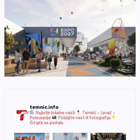
temnic.info
Najbrže lokalne vesti
Temnić • Levač •
Pomoravlje
Pošaljite vest ili fotografiju
Čitajte na portalu