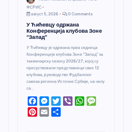
ФСРИС
август 5, 2026
0 Comments
У Ћићевцу одржана
Конференција клубова Зоне
“Запад”
У Ћићевцу је одржана прва седница
Конференције клубова Зоне “Запад” за
такмичарску сезону 2026/27, којој су
присуствовали представници свих 12
клубова, руководство Фудбалског
савеза региона Источне Србије, на челу
са…
F
M
T
Vi
W
M
a
e
w
b
h
e
Pi
E
S
c
ss
itt
er
at
ss
nt
m
h
e
e
er
s
a
er
ail
ar