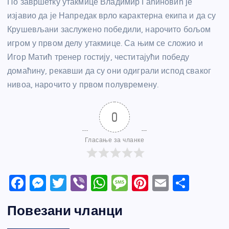
По завршетку утакмице Владимир Гаћиновић је
изјавио да је Напредак врло карактерна екипа и да су
Крушевљани заслужено победили, нарочито бољом
игром у првом делу утакмице. Са њим се сложио и
Игор Матић тренер гостију, честитајући победу
домаћину, рекавши да су они одиграли испод сваког
нивоа, нарочито у првом полувремену.
0
Гласање за чланке
F
M
T
Vi
W
M
Pi
E
S
a
e
w
b
h
e
nt
m
h
Повезани чланци
c
ss
itt
er
at
ss
er
ail
ar