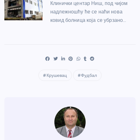
Клинички центар Ниш, под чијом
надлежношћу ће се наћи нова
ковид болница која се убрзано…
Крушевац
Фудбал