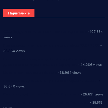
Најчитаније
СНС: Осуда говора мржње и насиља над женама
- 107.854
views
Планска искључења електричне енергије за 27.07.2022.
-
85.684 views
Горан Макрагић директор, Ђорђе Бајић спортски
директор новог прволигаша из Варварина
- 44.266 views
Цене на крушевачким пијацама
- 38.964 views
Планска искључења електричне енергије за 19.05.2021.
-
36.640 views
Реконструкција хотела “Плажа” у Варварину
- 26.691 views
Апел за помоћ породици Марковић из Варварина
- 25.518