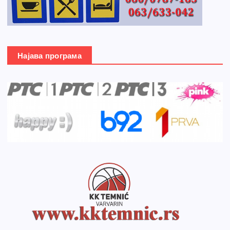
Најава програма