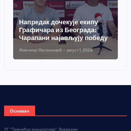
Напредак дочекује екипу
Графичара из Београда:
Чарапани најављују победу
Живомир Миленковић
август 1, 2026
Оснивач
УГ “Темнићка иницијатива”, Варварин