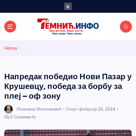
S
k
i
p
t
o
Темнићки
c
Home
o
n
информативн
t
e
Напредак победио Нови Пазар у
и портал
n
Крушевцу, победа за борбу за
t
плеј – оф зону
Живомир Миленковић
Спорт
фебруар 25, 2024
0 Comments