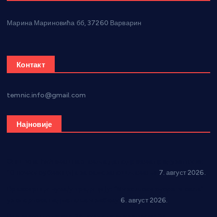
Марина Мариновића бб, 37260 Варварин
Контакт
temnic.info@gmail.com
Најновије
Општина Ћићевац наставља да подржава предузетнике:
10 нових субвенција за самозапошљавање
7. август 2026.
Вражогрнци чувају традицију: “Михољски сусрети села”
уз спортска надметања и забаву
6. август 2026.
Варварин подржао 25 нових предузетника: За