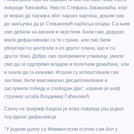
повреде Ђековића. Уместо Стефана Јовановића, који
је морао да паузира због парних картона, дошли смо
до закључка да је Стевановић најбоља опција. Са њим
смо добили на висини и чврстини. Били смо, додуше,
мало дефанзивнији са те стране, али смо били
убојитији по централи и из другог плана, као и са
другог бока. Добро смо припремили утакмицу, умели
смо да се одупремо младом и полетном домаћину, али
и знали да га казнимо. Играчи су испоштовали све
захтеве, били максимално дисциплиновани и
заслужили победу и слободан дан”, изјавио је шеф
стручног штаба Владимир Гаћиновић.
Сенку на тријумф бацила је нова повреда још једног
поузданог дефанзивца.
“У једном дуелу са Флемингосом осетио сам бол у