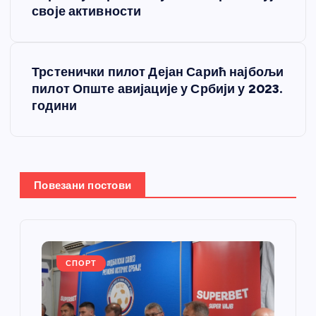
р
своје активности
е
Трстенички пилот Дејан Сарић најбољи
т
пилот Опште авијације у Србији у 2023.
години
а
њ
е
Повезани постови
ч
л
СПОРТ
а