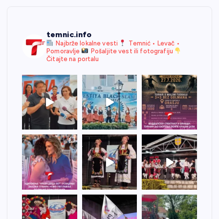
temnic.info
Najbrže lokalne vesti
Temnić • Levač •
Pomoravlje
Pošaljite vest ili fotografiju
Čitajte na portalu