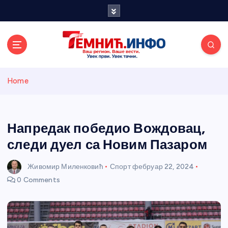
S
k
i
p
t
o
Темнићки
c
Home
o
n
информативн
t
e
Напредак победио Вождовац,
и портал
n
следи дуел са Новим Пазаром
t
Живомир Миленковић
Спорт
фебруар 22, 2024
0 Comments