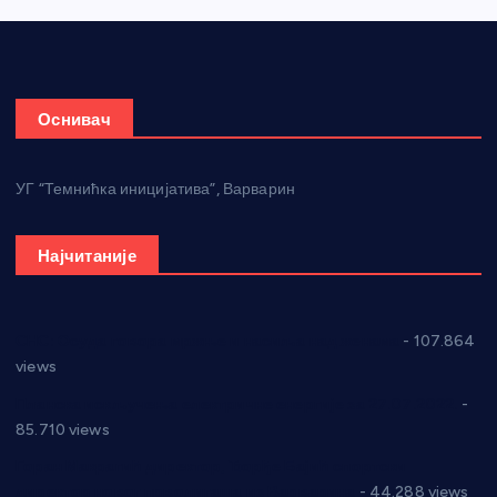
Оснивач
УГ “Темнићка иницијатива”, Варварин
Најчитаније
СНС: Осуда говора мржње и насиља над женама
- 107.864
views
Планска искључења електричне енергије за 27.07.2022.
-
85.710 views
Горан Макрагић директор, Ђорђе Бајић спортски
директор новог прволигаша из Варварина
- 44.288 views