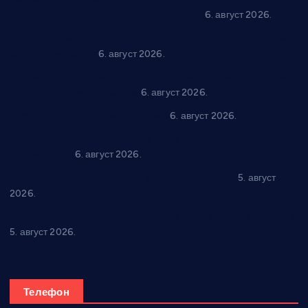
самозапошљавање по 380.000 динара
6. август 2026.
“Трстеник на Морави” од 10. до 16. августа: Богат програм
за све генерације
6. август 2026.
“Да се ради и гради по твом”: Трстеник улаже 4 милиона
динара у пројекте грађана
6. август 2026.
In memoriam: Тања Вилотијевић
6. август 2026.
Даница Петровић оживљава лик и дело Десанке
Максимовић
6. август 2026.
Александровац спреман за 61. “Жупску бербу”
5. август
2026.
Нова игралишта стижу у Бошњане, Доњи Катун и Парцане
5. август 2026.
Телефон