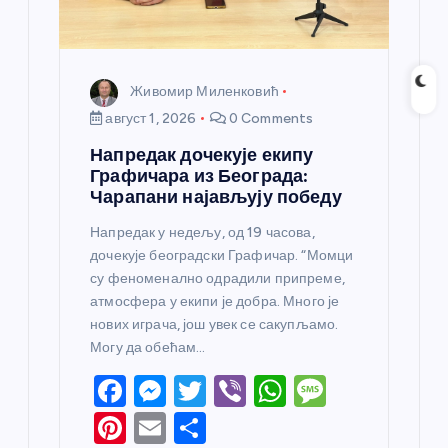
Живомир Миленковић
август 1, 2026
0 Comments
Напредак дочекује екипу
Графичара из Београда:
Чарапани најављују победу
Напредак у недељу, од 19 часова,
дочекује београдски Графичар. “Момци
су феноменално одрадили припреме,
атмосфера у екипи је добра. Много је
нових играча, још увек се сакупљамо.
Могу да обећам…
F
M
T
Vi
W
M
a
e
w
b
h
e
Pi
E
S