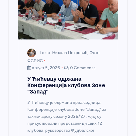
н
к
а
Текст: Никола Петровић, Фото:
ФСРИС
август 5, 2026
0 Comments
У Ћићевцу одржана
Конференција клубова Зоне
“Запад”
У Ћићевцу је одржана прва седница
Конференције клубова Зоне “Запад” за
такмичарску сезону 2026/27, којој су
присуствовали представници свих 12
клубова, руководство Фудбалског