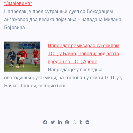
"Змајевима"
Напредак је пред сутрашњи дуел са Вождовцем
ангажовао два велика појачања - нападача Милана
Бојовића…
Напредак ремизирао са екипом
ТСЦ у Бачкој Тополи, бод злата
вредан са ТСЦ Арене
Напредак је у последњој
овогодишњој утакмици, на гостовању екипи ТСЦ-у у
Бачкој Тополи, освојио бод…