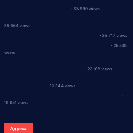
Цене на крушевачким пијацама
- 38.990 views
Планска искључења електричне енергије за 19.05.2021.
-
36.664 views
Реконструкција хотела “Плажа” у Варварину
- 26.717 views
Апел за помоћ породици Марковић из Варварина
- 25.538
views
Саопштење и демант Дома здравља “Др Властимир
Годић” на текст који кружи фејсбуком
- 22.168 views
Јелена Вујић-Обрадовић представник Александровца у
Парламенту Србије
- 20.244 views
Откривена илегална штампарија новца код Варварина
-
18.851 views
Адреса