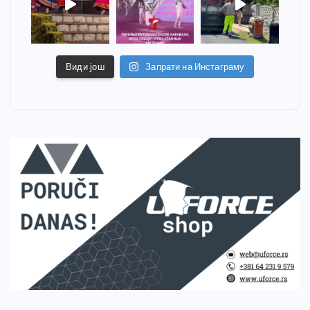
Види још
Запрати на Инстаграму