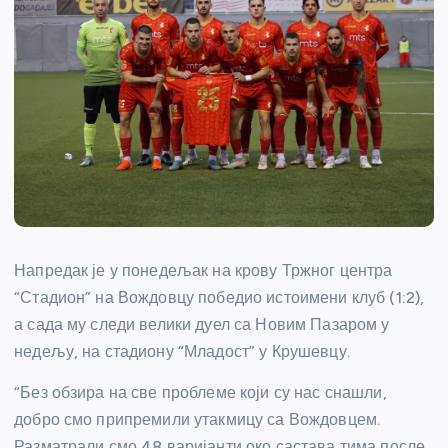
Напредак је у понедељак на крову Тржног центра
“Стадион” на Вождовцу победио истоимени клуб (1:2),
а сада му следи велики дуел са Новим Пазаром у
недељу, на стадиону “Младост” у Крушевцу.
“Без обзира на све проблеме који су нас снашли,
добро смо припремили утакмицу са Вождовцем.
Разматрали смо 48 варијанти око састава тима после