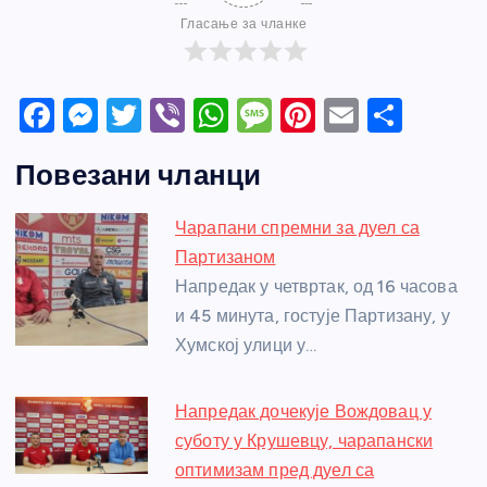
Гласање за чланке
F
M
T
Vi
W
M
Pi
E
S
a
e
w
b
h
e
nt
m
h
Повезани чланци
c
ss
itt
er
at
ss
er
ail
ar
e
e
er
s
a
e
e
Чарапани спремни за дуел са
b
n
A
g
st
Партизаном
o
g
p
e
Напредак у четвртак, од 16 часова
o
er
p
и 45 минута, гостује Партизану, у
Хумској улици у…
k
Напредак дочекује Вождовац у
суботу у Крушевцу, чарапански
оптимизам пред дуел са