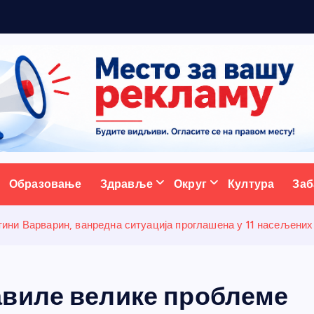
р
а
д
и
ц
ативни портал
Образовање
Здравље
Округ
Култура
Заб
ини Варварин, ванредна ситуација проглашена у 11 насељених
авиле велике проблеме