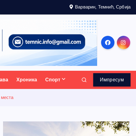
Варварин, Темнић, Србија
ава
Хроника
Спорт
Импресум
 места