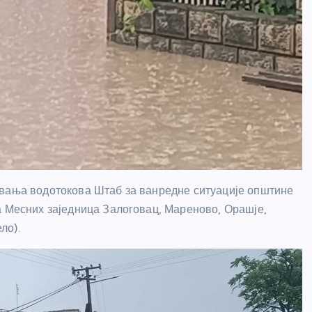
ивања водотокова Штаб за ванредне ситуације општине
а Месних заједница Залоговац, Мареново, Орашје,
ло).