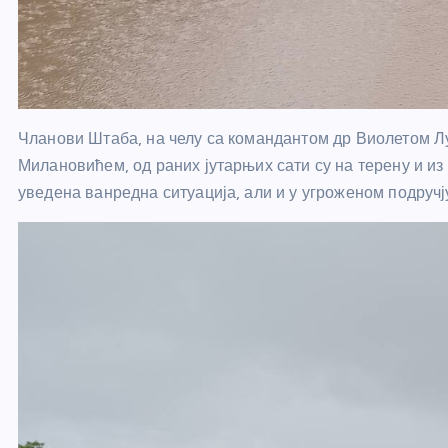
Чланови Штаба, на челу са командантом др Виолетом 
Милановићем, од раних јутарњих сати су на терену и из 
уведена ванредна ситуација, али и у угроженом подручј