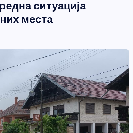
редна ситуација
ених места
s