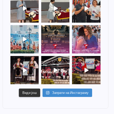
Види још
Запрати на Инстаграму