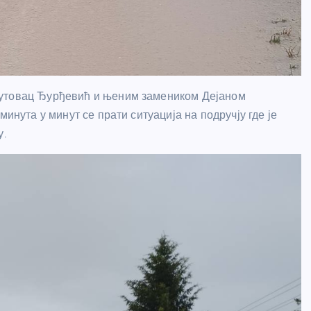
Лутовац Ђурђевић и њеним замеником Дејаном
минута у минут се прати ситуација на подручју где је
у.