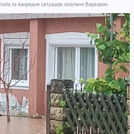
таба за ванредне ситуације општине Варварин.