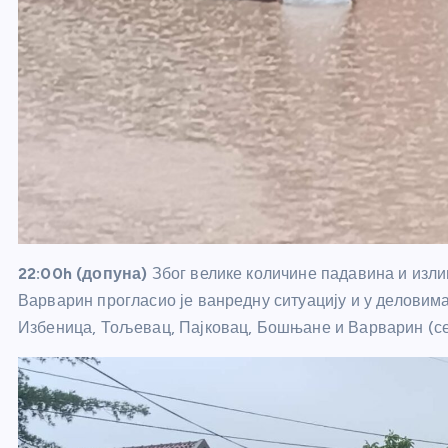
22:00h (допуна)
Због велике количине падавина и изл
Варварин прогласио је ванредну ситуацију и у деловим
Избеница, Тољевац, Пајковац, Бошњане и Варварин (се