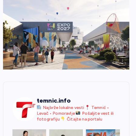
temnic.info
Najbrže lokalne vesti
Temnić •
Levač • Pomoravlje
Pošaljite vest ili
fotografiju
Čitajte na portalu