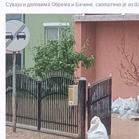
Суваја и деловима Обрежа и Бачине, саопштено је из Ш