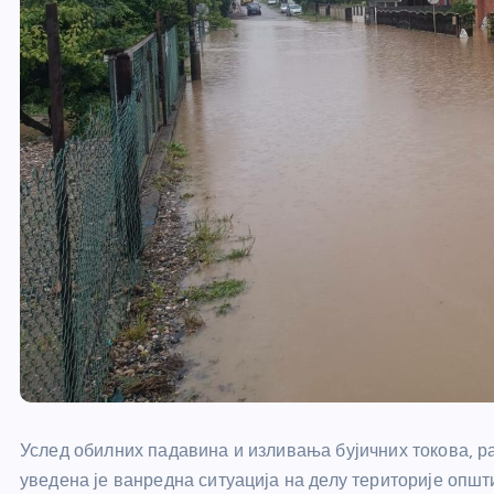
Услед обилних падавина и изливања бујичних токова, 
уведена је ванредна ситуација на делу територије опш