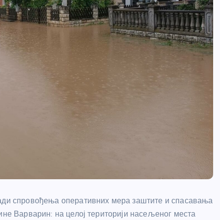
ради спровођења оперативних мера заштите и спасавања
тине Варварин: на целој територији насељеног места