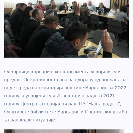
Одборници варваринског парламента усвојили су и
предлог Оперативног плана за одбрану од поплава за
воде II реда на територији општине Варварин за 2022.
годину, а усвојени су и Извештаји о раду за 2021.
годину Центра за социјални рад, ПУ “Наша радост”,
Општинске библиотеке Варварин и Општинског штаба
за ванредне ситуације.