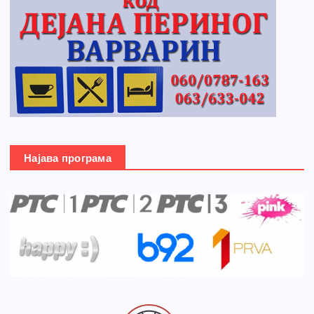
Најава програма