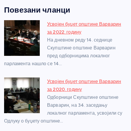
a
e
w
b
h
e
nt
m
h
Повезани чланци
c
ss
itt
er
at
ss
er
ail
ar
e
e
er
s
a
e
e
Усвојен буџет општине Варварин
b
n
A
g
st
за 2022. годину
o
g
p
e
На дневном реду 14. седнице
o
er
p
Скупштине општине Варварин
пред одборницима локалног
k
парламента нашло се 14…
Усвојен буџет општине Варварин
за 2020. годину
Одборници Скупштине општине
Варварин, на 34. заседању
локалног парламента, усвојили су
Одлуку о буџету општине…