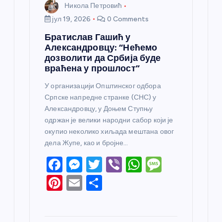
Никола Петровић
јул 19, 2026
0 Comments
Братислав Гашић у
Александровцу: “Нећемо
дозволити да Србија буде
враћена у прошлост”
У организацији Општинског одбора
Српске напредне странке (СНС) у
Александровцу, у Доњем Ступњу
одржан је велики народни сабор који је
окупио неколико хиљада мештана овог
дела Жупе, као и бројне…
F
M
T
Vi
W
M
a
e
w
b
h
e
Pi
E
S
c
ss
itt
er
at
ss
nt
m
h
e
e
er
s
a
er
ail
ar