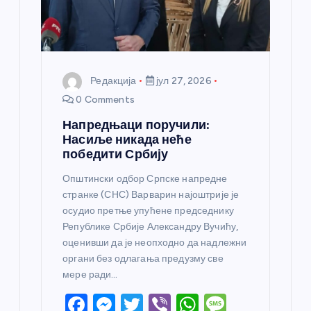
к
а
Редакција
јул 27, 2026
0 Comments
Напредњаци поручили:
Насиље никада неће
победити Србију
Општински одбор Српске напредне
странке (СНС) Варварин најоштрије је
осудио претње упућене председнику
Републике Србије Александру Вучићу,
оценивши да је неопходно да надлежни
органи без одлагања предузму све
мере ради…
F
M
T
Vi
W
M