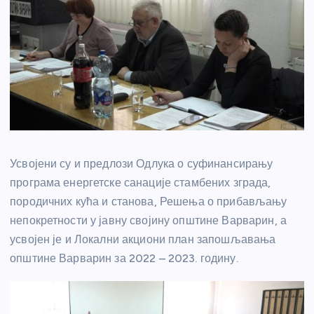
Усвојени су и предлози Одлука о суфинансирању
програма енергетске санације стамбених зграда,
породичних кућа и станова, Решења о прибављању
непокретности у јавну својину општине Варварин, а
усвојен је и Локални акциони план запошљавања
општине Варварин за 2022 – 2023. годину.