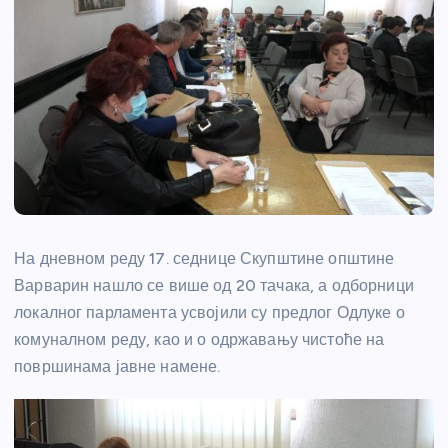
На дневном реду 17. седнице Скупштине општине
Варварин нашло се више од 20 тачака, а одборници
локалног парламента усвојили су предлог Одлуке о
комуналном реду, као и о одржавању чистоће на
површинама јавне намене.