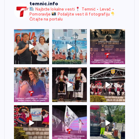
temnic.info
Najbrže lokalne vesti
Temnić • Levač •
Pomoravlje
Pošaljite vest ili fotografiju
Čitajte na portalu