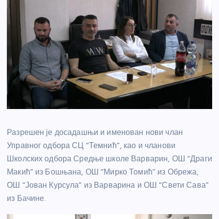
Разрешен је досадашњи и именован нови члан
Управног одбора СЦ “Темнић”, као и чланови
Школских одбора Средње школе Варварин, ОШ “Драги
Макић” из Бошњана, ОШ “Мирко Томић” из Обрежа,
ОШ “Јован Курсула” из Варварина и ОШ “Свети Сава”
из Бачине.