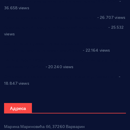
Планска искључења електричне енергије за 19.05.2021.
-
36.658 views
Реконструкција хотела “Плажа” у Варварину
- 26.707 views
Апел за помоћ породици Марковић из Варварина
- 25.532
views
Саопштење и демант Дома здравља “Др Властимир
Годић” на текст који кружи фејсбуком
- 22.164 views
Јелена Вујић-Обрадовић представник Александровца у
Парламенту Србије
- 20.240 views
Откривена илегална штампарија новца код Варварина
-
18.847 views
Адреса
Марина Мариновића бб, 37260 Варварин