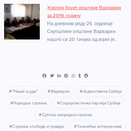
Усвојен буџет општине Варварин
за 2019. годину
На дневном реду 25. седнице
Скупштине општине Варварин
нашло се 20 тачака од којих је…
"Наши људи"
Варварин
Јединствена Србија
Народна странка
Социјалистичка партија Србије
Српска напредна странка
Странка слободе и правде
Темнићка алтернатива