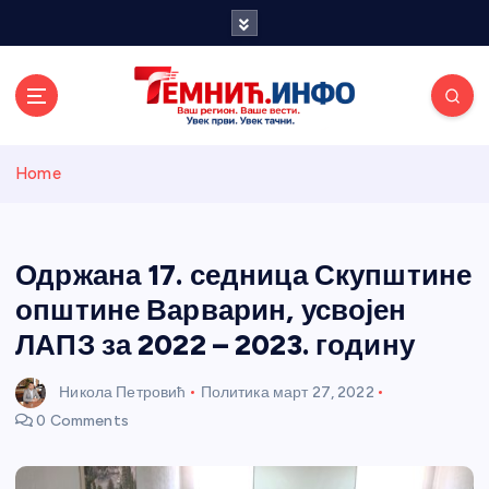
S
k
i
p
t
o
Темнићки
c
Home
o
n
информативн
t
e
Одржана 17. седница Скупштине
и портал
n
општине Варварин, усвојен
t
ЛАПЗ за 2022 – 2023. годину
Никола Петровић
Политика
март 27, 2022
0 Comments