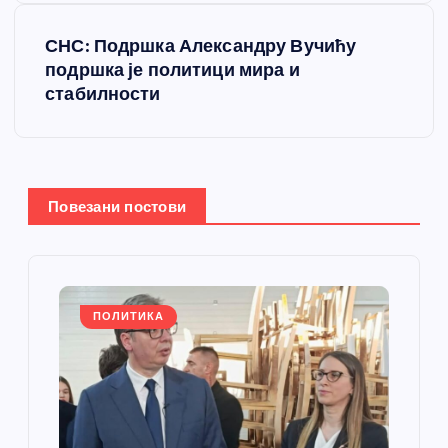
е
СНС: Подршка Александру Вучићу
т
подршка је политици мира и
стабилности
а
њ
е
Повезани постови
ч
л
ПОЛИТИКА
а
н