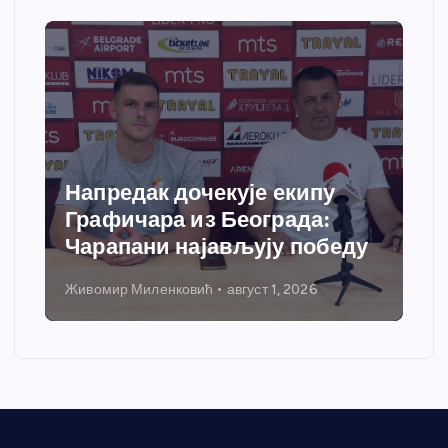
у
Спортски центар “Ћићевац”
:
добија савремени систем
беду
грејања
Никола Петровић
јул 31, 2026