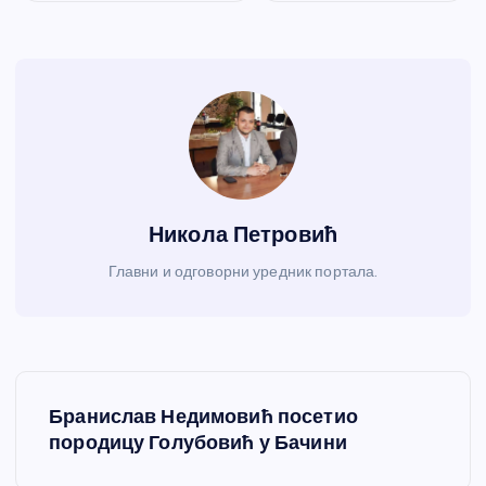
Никола Петровић
Главни и одговорни уредник портала.
К
Бранислав Недимовић посетио
р
породицу Голубовић у Бачини