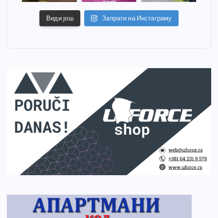
Види још
Запрати на Инстаграму