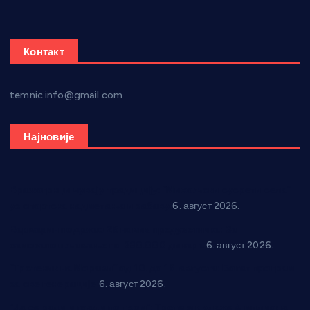
Контакт
temnic.info@gmail.com
Најновије
Вражогрнци чувају традицију: “Михољски сусрети села”
уз спортска надметања и забаву
6. август 2026.
Варварин подржао 25 нових предузетника: За
самозапошљавање по 380.000 динара
6. август 2026.
“Трстеник на Морави” од 10. до 16. августа: Богат програм
за све генерације
6. август 2026.
“Да се ради и гради по твом”: Трстеник улаже 4 милиона