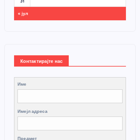
31
« јул
Контактирајте нас
Име
Имејл адреса
Предмет