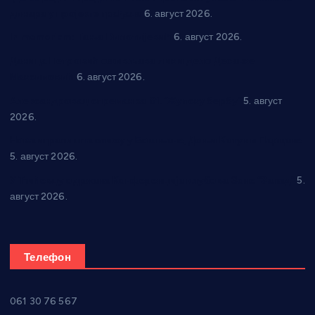
динара у пројекте грађана
6. август 2026.
In memoriam: Тања Вилотијевић
6. август 2026.
Даница Петровић оживљава лик и дело Десанке
Максимовић
6. август 2026.
Александровац спреман за 61. “Жупску бербу”
5. август
2026.
Нова игралишта стижу у Бошњане, Доњи Катун и Парцане
5. август 2026.
У Ћићевцу одржана Конференција клубова Зоне “Запад”
5.
август 2026.
Телефон
061 30 76 567