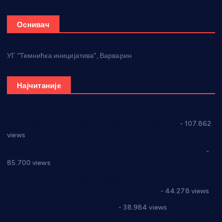
Оснивач
УГ “Темнићка иницијатива”, Варварин
Најчитаније
СНС: Осуда говора мржње и насиља над женама
- 107.862
views
Планска искључења електричне енергије за 27.07.2022.
-
85.700 views
Горан Макрагић директор, Ђорђе Бајић спортски
директор новог прволигаша из Варварина
- 44.278 views
Цене на крушевачким пијацама
- 38.984 views