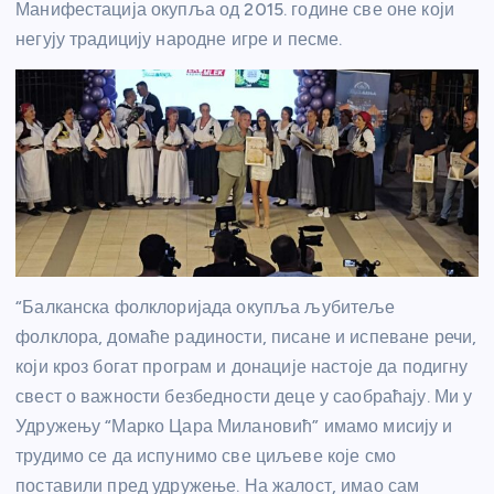
Манифестација окупља од 2015. године све оне који
негују традицију народне игре и песме.
“Балканска фолклоријада окупља љубитеље
фолклора, домаће радиности, писане и испеване речи,
који кроз богат програм и донације настоје да подигну
свест о важности безбедности деце у саобраћају. Ми у
Удружењу “Марко Цара Милановић” имамо мисију и
трудимо се да испунимо све циљеве које смо
поставили пред удружење. На жалост, имао сам