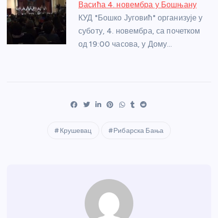
Васића 4. новембра у Бошњану
КУД "Бошко Југовић" организује у
суботу, 4. новембра, са почетком
од 19:00 часова, у Дому…
Крушевац
Рибарска Бања