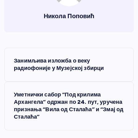
Никола Поповић
К
Занимљива изложба о веку
р
радиофоније у Музејској збирци
е
Уметнички сабор “Под крилима
т
Архангела” одржан по 24. пут, уручена
признања “Вила од Сталаћа” и “Змај од
а
Сталаћа”
њ