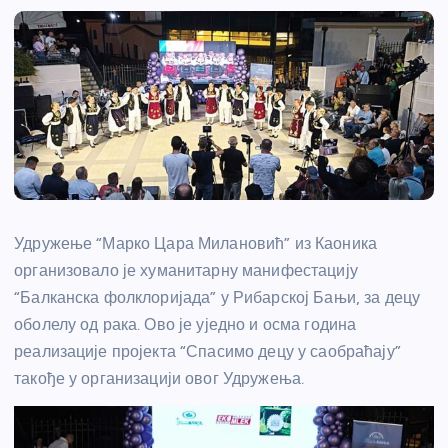
Удружење “Марко Цара Милановић” из Каоника
организовало је хуманитарну манифестацију
“Балканска фолклоријада” у Рибарској Бањи, за децу
оболелу од рака. Ово је уједно и осма година
реализације пројекта “Спасимо децу у саобраћају”
такође у организацији овог Удружења.