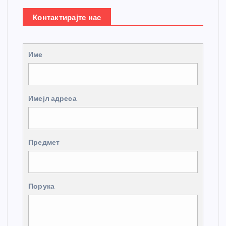
Контактирајте нас
Име
Имејл адреса
Предмет
Порука