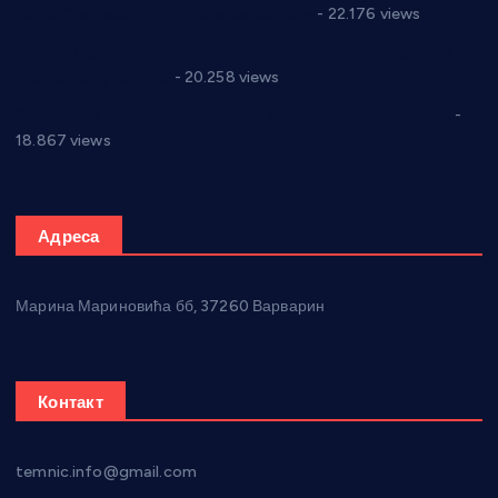
Годић” на текст који кружи фејсбуком
- 22.176 views
Јелена Вујић-Обрадовић представник Александровца у
Парламенту Србије
- 20.258 views
Откривена илегална штампарија новца код Варварина
-
18.867 views
Адреса
Марина Мариновића бб, 37260 Варварин
Контакт
temnic.info@gmail.com