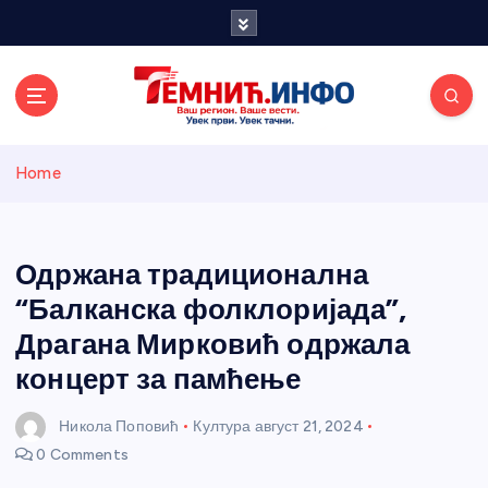
S
k
i
p
t
o
Темнићки
c
Home
o
n
информативн
t
e
Одржана традиционална
и портал
n
“Балканска фолклоријада”,
t
Драгана Мирковић одржала
концерт за памћење
Никола Поповић
Култура
август 21, 2024
0 Comments