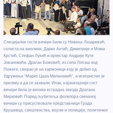
Специјални гости вечери били су Невена Лазаревић,
солиста на виолини, Дарко Антић, Димитрије и Мома
Крстић, Стефан Лукић и оркестар Андрије Куте
Јовановића. Драган Божовић, из села Лопаш код
Пожеге, свирао је на хармоници коју је добио од
Удружења “Марко Цара Милановић”, а искористио је
прилику и да се захвали. Ипак, најзначајнији гост
вечери била је велика естрадна звезда Драгана
Мирковић. Поред љубитеља фолклора свечаној
вечери су присуствовали представници Града
Крушевца, свештенства, војске и полиције, политичког