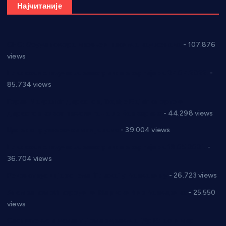
Најчитаније
СНС: Осуда говора мржње и насиља над женама
- 107.876
views
Планска искључења електричне енергије за 27.07.2022.
-
85.734 views
Горан Макрагић директор, Ђорђе Бајић спортски
директор новог прволигаша из Варварина
- 44.298 views
Цене на крушевачким пијацама
- 39.004 views
Планска искључења електричне енергије за 19.05.2021.
-
36.704 views
Реконструкција хотела “Плажа” у Варварину
- 26.723 views
Апел за помоћ породици Марковић из Варварина
- 25.550
views
Саопштење и демант Дома здравља “Др Властимир