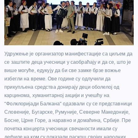
Удружење је организатор манифестације са циљем да
се заштите деца учесници у саобраћају и да се, што је
више могуће, едукују да би све замке брзе вожње
избегли на време. Ове године су одлучили да
прикупљена средства донирају деци оболелој од
карцинома, хуманитарној акцији и учешћу на
“Фолклоријади Балкана” одазвали су се представници
Словеније, Бугарске, Румуније, Северне Македоније,
Босне, Црне Горе, а наравно и домаћина, Србије. Пре
почетка концерта учесници свечаности имали су
дефиле на ком су показали раскош својих народних