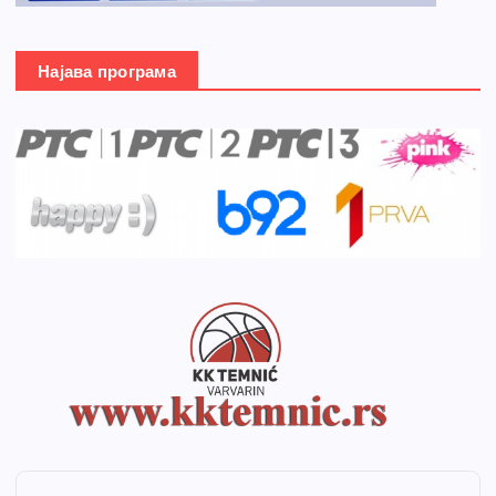
Најава програма