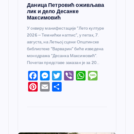
Даница Петровић оживљава
лик и дело Десанке
Максимовић
У оквиру манифестације “Лето културе
2026 – Темнићки натпис”, у петак, 7.
августа, на Летњој сцени Општинске
библиотеке “Варварин” биће изведена
монодрама “Десанка Максимовић”.
Почетак представе заказан је за 20…
F
M
T
Vi
W
M
a
e
w
b
h
e
Pi
E
S
c
ss
itt
er
at
ss
nt
m
h
e
e
er
s
a
er
ail
ar
b
n
A
g
e
e
o
g
p
e
st
o
er
p