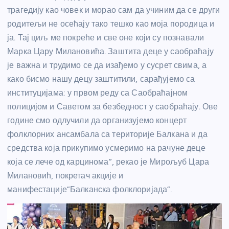
трагедију као човек и морао сам да учиним да се други
родитељи не осећају тако тешко као моја породица и
ја. Тај циљ ме покреће и све оне који су познавали
Марка Цару Милановића. Заштита деце у саобраћају
је важна и трудимо се да изађемо у сусрет свима, а
како бисмо нашу децу заштитили, сарађујемо са
институцијама: у првом реду са Саобраћајном
полицијом и Саветом за безбедност у саобраћају. Ове
године смо одлучили да организујемо концерт
фолклорних ансамбала са територије Балкана и да
средства која прикупимо усмеримо на рачуне деце
која се лече од карцинома”, рекао је Мирољуб Цара
Милановић, покретач акције и
манифестације”Балканска фолклоријада”.