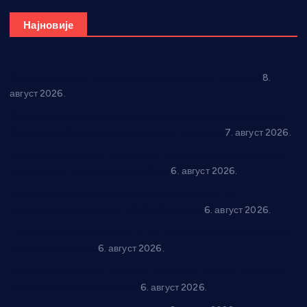
Најновије
“Долина Бачине” кренула у уређење кутка за младе
8.
август 2026.
Општина Ћићевац наставља да подржава предузетнике:
10 нових субвенција за самозапошљавање
7. август 2026.
Вражогрнци чувају традицију: “Михољски сусрети села”
уз спортска надметања и забаву
6. август 2026.
Варварин подржао 25 нових предузетника: За
самозапошљавање по 380.000 динара
6. август 2026.
“Трстеник на Морави” од 10. до 16. августа: Богат програм
за све генерације
6. август 2026.
“Да се ради и гради по твом”: Трстеник улаже 4 милиона
динара у пројекте грађана
6. август 2026.