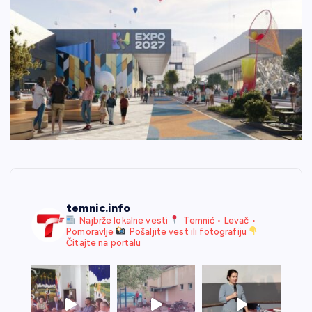
temnic.info
Najbrže lokalne vesti
Temnić • Levač •
Pomoravlje
Pošaljite vest ili fotografiju
Čitajte na portalu