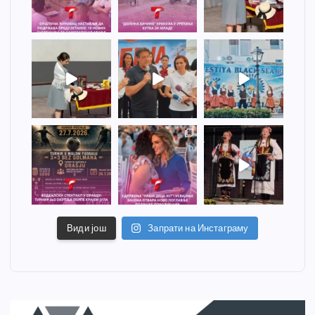
Види још
Запрати на Инстаграму