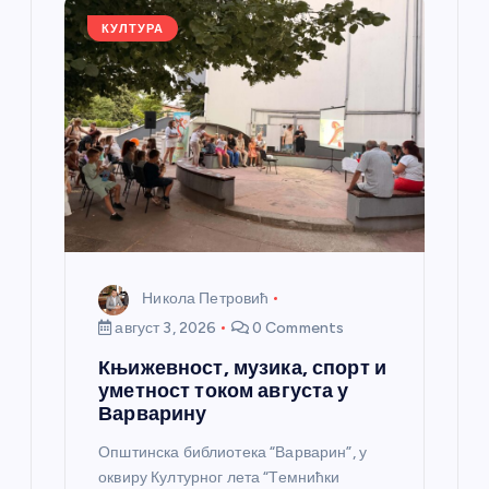
k
КУЛТУРА
Никола Петровић
август 3, 2026
0 Comments
Књижевност, музика, спорт и
уметност током августа у
Варварину
Општинска библиотека “Варварин”, у
оквиру Културног лета “Темнићки