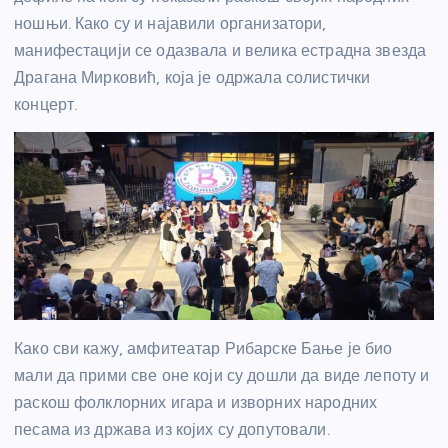
ношњи. Како су и најавили организатори,
манифестацији се одазвала и велика естрадна звезда
Драгана Мирковић, која је одржала солистички
концерт.
Како сви кажу, амфитеатар Рибарске Бање је био
мали да прими све оне који су дошли да виде лепоту и
раскош фолклорних игара и изворних народних
песама из држава из којих су допутовали.