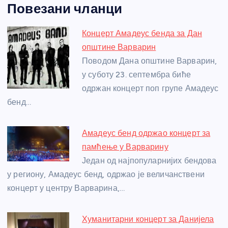
Повезани чланци
c
ss
itt
er
at
ss
er
ail
ar
e
e
er
s
a
e
e
Концерт Амадеус бенда за Дан
b
n
A
g
st
општине Варварин
o
g
p
e
Поводом Дана општине Варварин,
o
er
p
у суботу 23. септембра биће
одржан концерт поп групе Амадеус
k
бенд…
Амадеус бенд одржао концерт за
памћење у Варварину
Један од најпопуларнијих бендова
у региону, Амадеус бенд, одржао је величанствени
концерт у центру Варварина,…
Хуманитарни концерт за Данијела