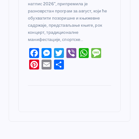
натпис 2026”, припремила је
разноврстан програм за август, који ће
обухватити позоришне и књижевне
садржаје, представљање књиге, рок
концерт, традиционалне
манифестације, спортске…
F
M
T
Vi
W
M
a
e
w
b
h
e
Pi
E
S
c
ss
itt
er
at
ss
nt
m
h
e
e
er
s
a
er
ail
ar
b
n
A
g
e
e
o
g
p
e
st
o
er
p
k