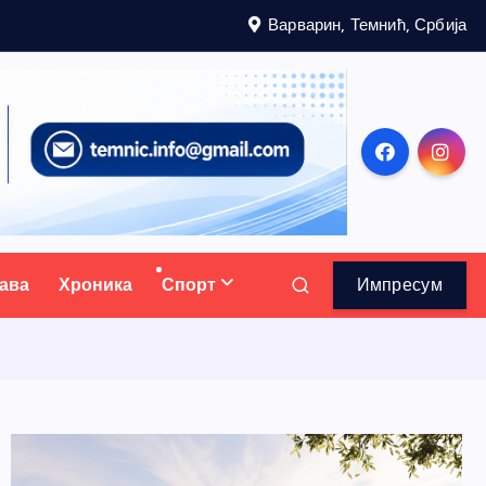
Варварин, Темнић, Србија
ава
Хроника
Спорт
Импресум