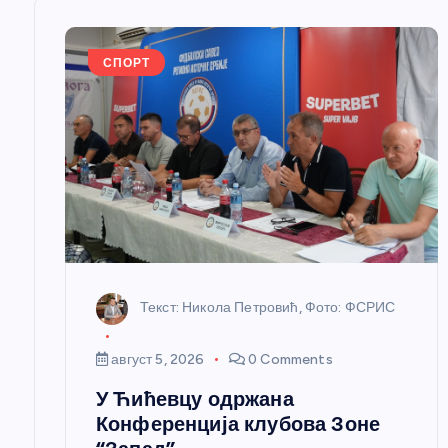
е
СПОРТ
ч
л
а
н
к
Текст: Никола Петровић, Фото: ФСРИС
а
август 5, 2026
0 Comments
У Ћићевцу одржана
Конференција клубова Зоне