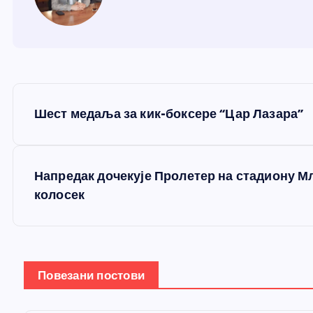
К
Шест медаља за кик-боксере “Цар Лазара”
р
е
Напредак дочекује Пролетер на стадиону М
колосек
т
а
Повезани постови
њ