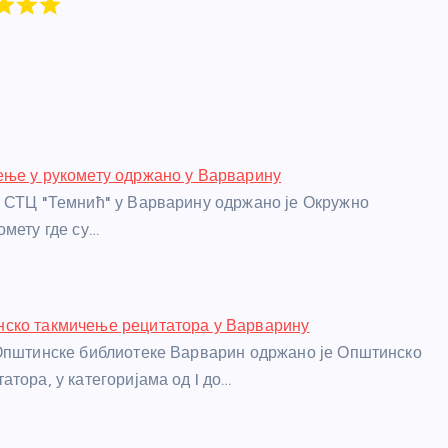
ење у рукомету одржано у Варварину
 СТЦ "Темнић" у Варварину одржано је Окружно
омету где су…
ско такмичење рецитатора у Варварину
Општинске библиотеке Варварин одржано је Општинско
атора, у категоријама од I до…