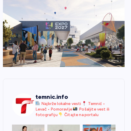
temnic.info
Najbrže lokalne vesti
Temnić •
Levač • Pomoravlje
Pošaljite vest ili
fotografiju
Čitajte na portalu