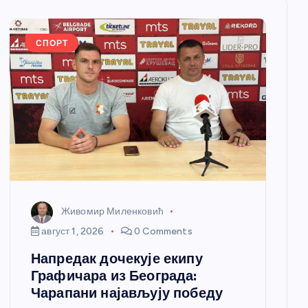
СПОРТ
Живомир Миленковић
август 1, 2026
0 Comments
Напредак дочекује екипу
Графичара из Београда:
Чарапани најављују победу