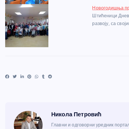
Новогодишња пр
Штићеници Дневн
развоју, са свој
Никола Петровић
Главни и одговорни уредник портал