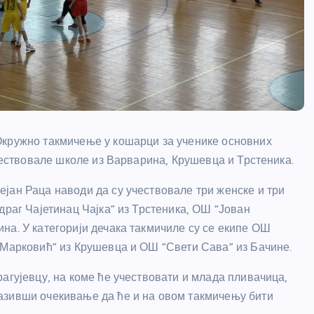
Окружно такмичење у кошарци за ученике основних
учествовале школе из Варварина, Крушевца и Трстеника.
јан Раца наводи да су учествовале три женске и три
драг Чајетинац Чајка” из Трстеника, ОШ “Јован
на. У категорији дечака такмичиле су се екипе ОШ
 Марковић” из Крушевца и ОШ “Свети Сава” из Бачине.
агујевцу, на коме ће учествовати и млада пливачица,
азивши очекивање да ће и на овом такмичењу бити