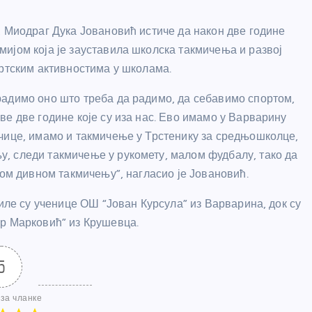
, Миодраг Дука Јовановић истиче да након две године
ијом која је зауставила школска такмичења и развој
ортским активностима у школама.
радимо оно што треба да радимо, да себавимо спортом,
е две године које су иза нас. Ево имамо у Варварину
чице, имамо и такмичење у Трстенику за средњошколце,
, следи такмичење у рукомету, малом фудбалу, тако да
ном дивном такмичењу”, нагласио је Јовановић.
јиле су ученице ОШ “Јован Курсула” из Варварина, док су
ир Марковић” из Крушевца.
5
за чланке