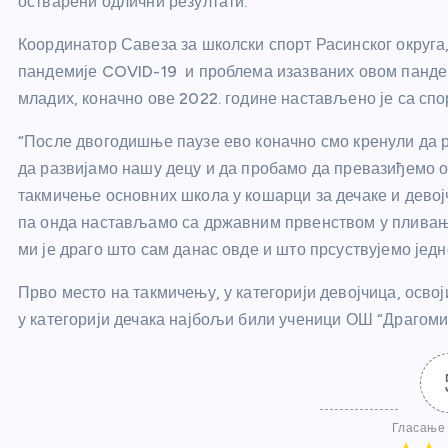
остварени одлични резултати.
Координатор Савеза за школски спорт Расинског округа
пандемије COVID-19 и проблема изазваних овом пандем
младих, коначно ове 2022. године настављено је са сп
“После двогодишње паузе ево коначно смо кренули да 
да развијамо нашу децу и да пробамо да превазиђемо ов
такмичење основних школа у кошарци за дечаке и девој
па онда настављамо са државним првенством у пливању
ми је драго што сам данас овде и што прсуствујемо јед
Прво место на такмичењу, у категорији девојчица, осво
у категорији дечака најбољи били ученици ОШ “Драгом
Гласање 