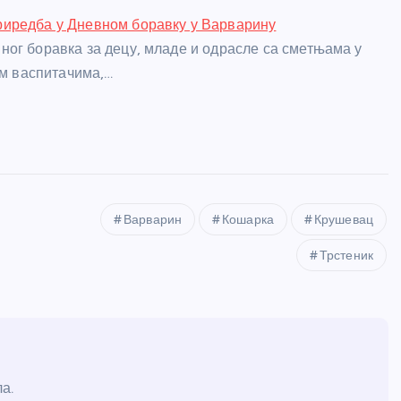
иредба у Дневном боравку у Варварину
ог боравка за децу, младе и одрасле са сметњама у
им васпитачима,…
Варварин
Кошарка
Крушевац
Трстеник
а.