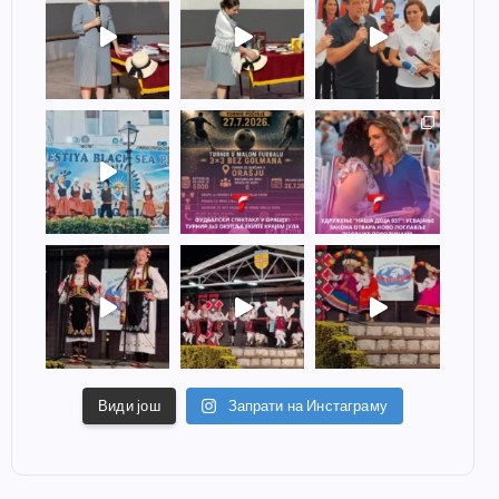
Види још
Запрати на Инстаграму