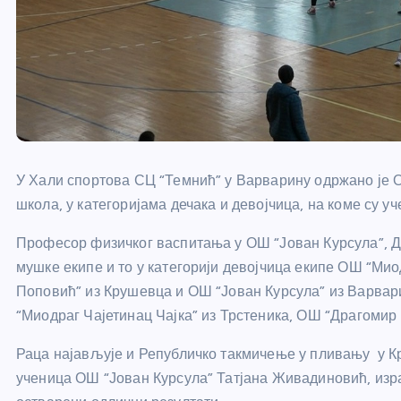
У Хали спортова СЦ “Темнић” у Варварину одржано је 
школа, у категоријама дечака и девојчица, на коме су 
Професор физичког васпитања у ОШ “Јован Курсула”, Де
мушке екипе и то у категорији девојчица екипе ОШ “Мио
Поповић” из Крушевца и ОШ “Јован Курсула” из Варвари
“Миодраг Чајетинац Чајка” из Трстеника, ОШ “Драгомир
Раца најављује и Републичко такмичење у пливању у Кр
ученица ОШ “Јован Курсула” Татјана Живадиновић, изр