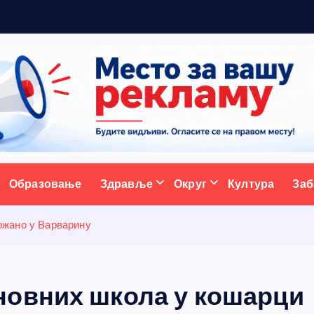
р
а
ативни портал
Образовање
Здравље
Округ
Култура
Заб
ржано у Варварину
новних школа у кошарци