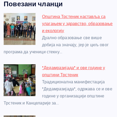
Повезани чланци
c
ss
itt
er
at
ss
er
ail
ar
e
e
er
s
a
e
e
Општина Трстеник наставља са
b
n
A
g
st
улагањем у здравство, образовање
o
g
p
e
и екологију
o
er
p
Дуално образовање све више
добија на значају, јер је циљ овог
k
програма да ученици стекну…
"Дедамразијада" и ове године у
општини Трстеник
Традиционална манифестација
"Дедамразијада", одржава се и ове
године у организацији општине
Трстеник и Канцеларије за…