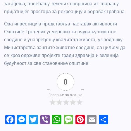
загађења, повећању зелених површина и стварању
пријатнијег простора за рекреацију и боравак грађана.
Ова инвестиција представља наставак активности
Општине Трстеник усмерених ка очувању животне
средине и унапређењу квалитета живота, уз подршку
Министарства заштите животне средине, са циљем да
се кроз одрживе пројекте гради здравија и зеленија
будућност за све становнике општине.
0
Гласање за чланке
F
M
T
Vi
W
M
Pi
E
S
a
e
w
b
h
e
nt
m
h