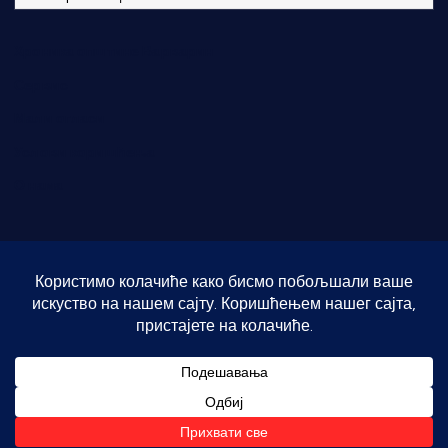
р
х
Хроника општине Варварин
и
в
Сервис
а
Мали огласи
Услови коришћења
О нама
Copyright © [2026] [Темнић.Инфо] | Powered by
Desert
Themes
Врати на врх