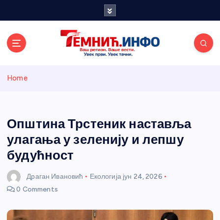
S
k
i
p
t
o
Темнићки
c
Home
o
n
информативн
t
e
Општина Трстеник наставља
и портал
n
улагања у зеленију и лепшу
t
будућност
Драган Ивановић
Екологија
јун 24, 2026
0 Comments