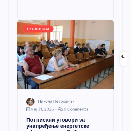
b
n
A
g
e
e
o
g
p
e
st
o
er
p
k
ЕКОЛОГИЈА
Никола Петровић
мај 31, 2026
0 Comments
Потписани уговори за
унапређење енергетске