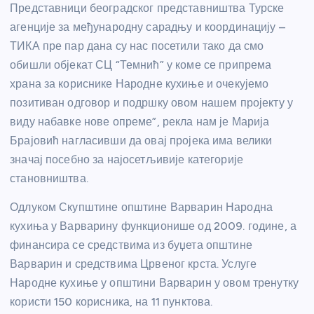
Представници београдског представништва Турске
агенције за међународну сарадњу и координацију –
ТИКА пре пар дана су нас посетили тако да смо
обишли објекат СЦ “Темнић” у коме се припрема
храна за кориснике Народне кухиње и очекујемо
позитиван одговор и подршку овом нашем пројекту у
виду набавке нове опреме”, рекла нам је Марија
Брајовић нагласивши да овај пројека има велики
значај посебно за најосетљивије категорије
становништва.
Одлуком Скупштине општине Варварин Народна
кухиња у Варварину функционише од 2009. године, а
финансира се средствима из буџета општине
Варварин и средствима Црвеног крста. Услуге
Народне кухиње у општини Варварин у овом тренутку
користи 150 корисника, на 11 пунктова.