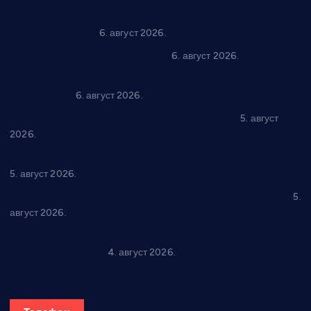
“Трстеник на Морави” од 10. до 16. августа: Богат програм
за све генерације
6. август 2026.
In memoriam: Тања Вилотијевић
6. август 2026.
Даница Петровић оживљава лик и дело Десанке
Максимовић
6. август 2026.
Александровац спреман за 61. “Жупску бербу”
5. август
2026.
Нова игралишта стижу у Бошњане, Доњи Катун и Парцане
5. август 2026.
У Ћићевцу одржана Конференција клубова Зоне “Запад”
5.
август 2026.
Четири учионице у старом делу ОШ “Јован Курсула”
добијају ново рухо
4. август 2026.