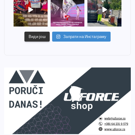
Види још
Запрати на Инстаграму