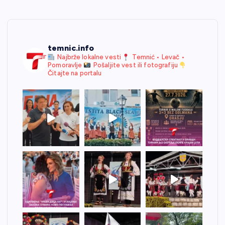
temnic.info
Najbrže lokalne vesti
Temnić • Levač •
Pomoravlje
Pošaljite vest ili fotografiju
Čitajte na portalu