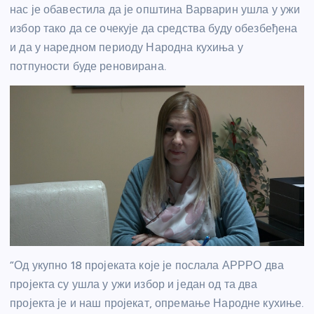
нас је обавестила да је општина Варварин ушла у ужи
избор тако да се очекује да средства буду обезбеђена
и да у наредном периоду Народна кухиња у
потпуности буде реновирана.
“Од укупно 18 пројеката које је послала АРРРО два
пројекта су ушла у ужи избор и један од та два
пројекта је и наш пројекат, опремање Народне кухиње.