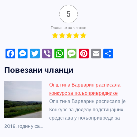
5
Гласање за чланке
F
M
T
Vi
W
M
Pi
E
S
a
e
w
b
h
e
nt
m
h
Повезани чланци
c
ss
itt
er
at
ss
er
ail
ar
e
e
er
s
a
e
e
Општина Варварин расписала
b
n
A
g
st
конкурс за пољопривреднике
o
g
p
e
Општина Варварин расписала је
o
er
p
Конкурс за доделу подстицајних
средстава у пољопривреди за
k
2018. годину са…