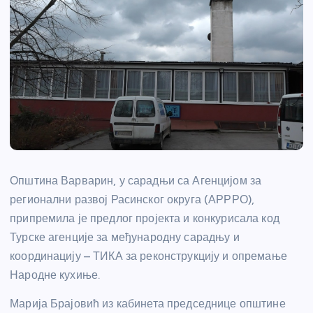
Општина Варварин, у сарадњи са Агенцијом за
регионални развој Расинског округа (АРРРО),
припремила је предлог пројекта и конкурисала код
Турске агенције за међународну сарадњу и
координацију – ТИКА за реконструкцију и опремање
Народне кухиње.
Марија Брајовић из кабинета председнице општине