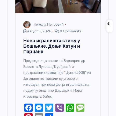
Никола Петровић
август 5, 2026
0 Comments
Нова игралишта стижу у
Бошњане, Доњи Катун и
Парцане
Председница општине Варварин др
Виолета Лутовац Ђурђевић и
представник компаније “Џунгла 035” из
Јагодине потписали су уговор о
изградњи три нова дечја игралишта на
подручју општине Варварин. Нова
игралишта биће…
F
M
T
Vi
W
M