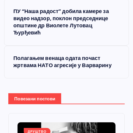
К
ПУ “Наша радост” добила камере за
р
видео надзор, поклон председнице
општине др Виолете Лутовац
е
Ђурђевић
т
Полагањем венаца одата почаст
а
жртвама НАТО агресије у Варварину
њ
е
Повезани постови
ч
л
ДРУШТВО