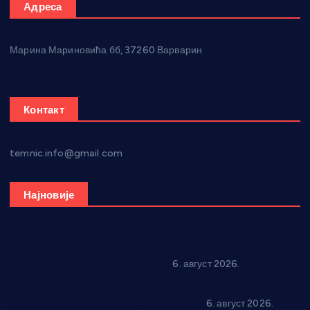
Адреса
Марина Мариновића бб, 37260 Варварин
Контакт
temnic.info@gmail.com
Најновије
Вражогрнци чувају традицију: “Михољски сусрети села”
уз спортска надметања и забаву
6. август 2026.
Варварин подржао 25 нових предузетника: За
самозапошљавање по 380.000 динара
6. август 2026.