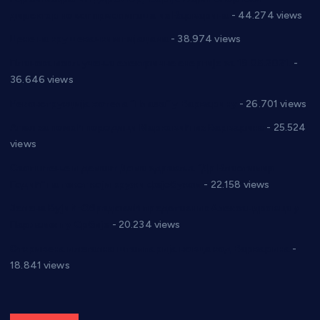
директор новог прволигаша из Варварина
- 44.274 views
Цене на крушевачким пијацама
- 38.974 views
Планска искључења електричне енергије за 19.05.2021.
-
36.646 views
Реконструкција хотела “Плажа” у Варварину
- 26.701 views
Апел за помоћ породици Марковић из Варварина
- 25.524
views
Саопштење и демант Дома здравља “Др Властимир
Годић” на текст који кружи фејсбуком
- 22.158 views
Јелена Вујић-Обрадовић представник Александровца у
Парламенту Србије
- 20.234 views
Откривена илегална штампарија новца код Варварина
-
18.841 views