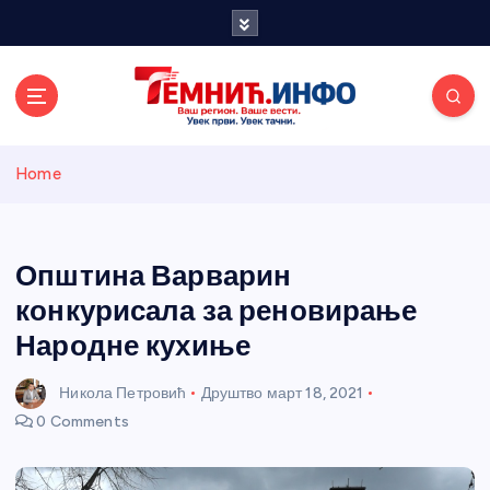
S
k
i
p
t
o
Темнићки
c
Home
o
n
информативн
t
e
Општина Варварин
и портал
n
конкурисала за реновирање
t
Народне кухиње
Никола Петровић
Друштво
март 18, 2021
0 Comments