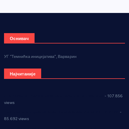
Оснивач
УГ “Темнићка иницијатива”, Варварин
Најчитаније
СНС: Осуда говора мржње и насиља над женама
- 107.856
views
Планска искључења електричне енергије за 27.07.2022.
-
85.692 views
Горан Макрагић директор, Ђорђе Бајић спортски