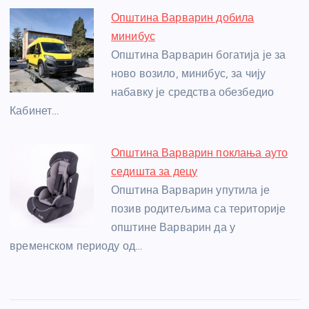
Општина Варварин добила
минибус
Општина Варварин богатија је за
ново возило, минибус, за чију
набавку је средства обезбедио
Кабинет…
Општина Варварин поклања ауто
седишта за децу
Општина Варварин упутила је
позив родитељима са територије
општине Варварин да у
временском периоду од…