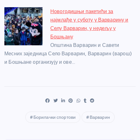
Новогодишњи пакетићи за
најмлађе у суботу у Варварину и
Селу Варварин, у недељу у
Бошњану
Општина Варварин и Савети
Месних заједница Село Варварин, Варварин (варош)
и Бошњане организују и ове…
Борилачки спортови
Варварин