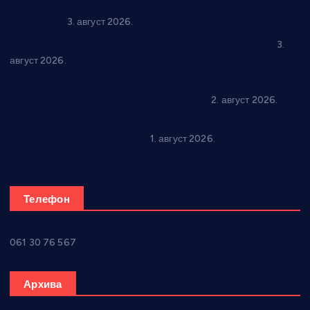
Књижевност, музика, спорт и уметност током августа у
Варварину
3. август 2026.
Трстеничанин освојио јубиларни циклус “Слагалице”
3.
август 2026.
Делегација Крушевца на прослави Дана Липецка у Русији:
Унапређење сарадње у свим областима
2. август 2026.
Напредак дочекује екипу Графичара из Београда:
Чарапани најављују победу
1. август 2026.
Телефон
061 30 76 567
Архива