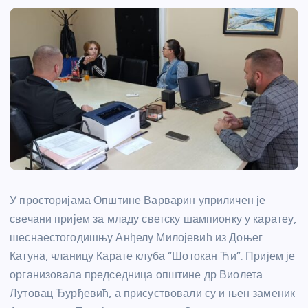
У просторијама Општине Варварин уприличен је
свечани пријем за младу светску шампионку у каратеу,
шеснаестогодишњу Анђелу Милојевић из Доњег
Катуна, чланицу Карате клуба “Шотокан Ћи”. Пријем је
организовала председница општине др Виолета
Лутовац Ђурђевић, а присуствовали су и њен заменик