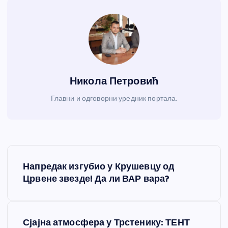
Никола Петровић
Главни и одговорни уредник портала.
К
Напредак изгубио у Крушевцу од
р
Црвене звезде! Да ли ВАР вара?
е
Сјајна атмосфера у Трстенику: ТЕНТ