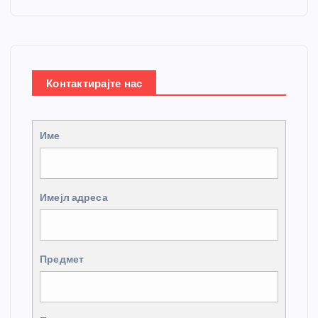
Контактирајте нас
Име
Имејл адреса
Предмет