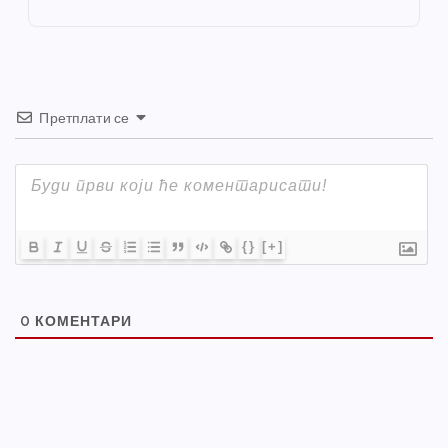
k
Претплати се
{}
[+]
0
КОМЕНТАРИ