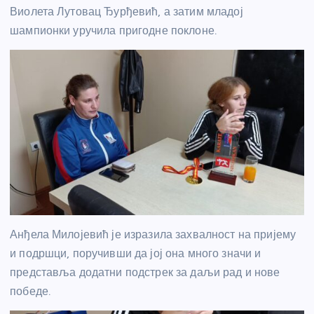
Виолета Лутовац Ђурђевић, а затим младој
шампионки уручила пригодне поклоне.
Анђела Милојевић је изразила захвалност на пријему
и подршци, поручивши да јој она много значи и
представља додатни подстрек за даљи рад и нове
победе.