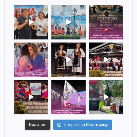
Види још
Запрати на Инстаграму