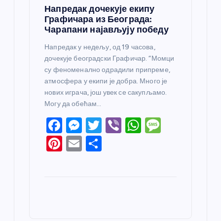
Напредак дочекује екипу
Графичара из Београда:
Чарапани најављују победу
Напредак у недељу, од 19 часова,
дочекује београдски Графичар. “Момци
су феноменално одрадили припреме,
атмосфера у екипи је добра. Много је
нових играча, још увек се сакупљамо.
Могу да обећам…
F
M
T
Vi
W
M
a
e
w
b
h
e
Pi
E
S
c
ss
itt
er
at
ss
nt
m
h
e
e
er
s
a
er
ail
ar
b
n
A
g
e
e
o
g
p
e
st
o
er
p