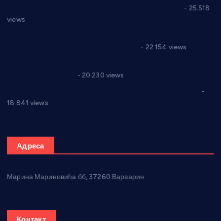
Апел за помоћ породици Марковић из Варварина
- 25.518
views
Саопштење и демант Дома здравља “Др Властимир
Годић” на текст који кружи фејсбуком
- 22.154 views
Јелена Вујић-Обрадовић представник Александровца у
Парламенту Србије
- 20.230 views
Откривена илегална штампарија новца код Варварина
-
18.841 views
Адреса
Марина Мариновића бб, 37260 Варварин
Контакт