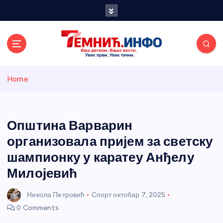
S
k
i
p
t
o
Темнићки
c
Home
o
n
информативн
t
e
Општина Варварин
и портал
n
организовала пријем за светску
t
шампионку у каратеу Анђелу
Милојевић
Никола Петровић
Спорт
октобар 7, 2025
0 Comments