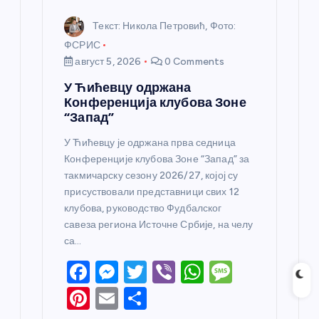
а
Текст: Никола Петровић, Фото:
ФСРИС
август 5, 2026
0 Comments
У Ћићевцу одржана
Конференција клубова Зоне
“Запад”
У Ћићевцу је одржана прва седница
Конференције клубова Зоне “Запад” за
такмичарску сезону 2026/27, којој су
присуствовали представници свих 12
клубова, руководство Фудбалског
савеза региона Источне Србије, на челу
са…
F
M
T
Vi
W
M
a
e
w
b
h
e
Pi
E
S
c
ss
itt
er
at
ss