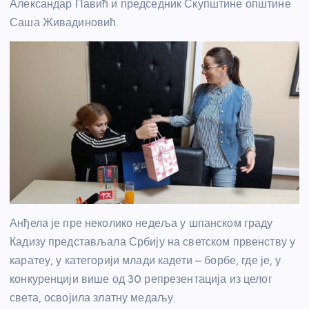
Александар Павић и председник Скупштине општине
Саша Живадиновић.
Анђела је пре неколико недеља у шпанском граду
Кадизу представљала Србију на светском првенству у
каратеу, у категорији млади кадети – борбе, где је, у
конкуренцији више од 30 репрезентација из целог
света, освојила златну медаљу.