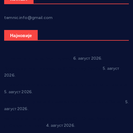
temnic.info@gmail.com
Најновије
In memoriam: Тања Вилотијевић
6. август 2026.
Александровац спреман за 61. “Жупску бербу”
5. август
2026.
Нова игралишта стижу у Бошњане, Доњи Катун и Парцане
5. август 2026.
У Ћићевцу одржана Конференција клубова Зоне “Запад”
5.
август 2026.
Четири учионице у старом делу ОШ “Јован Курсула”
добијају ново рухо
4. август 2026.