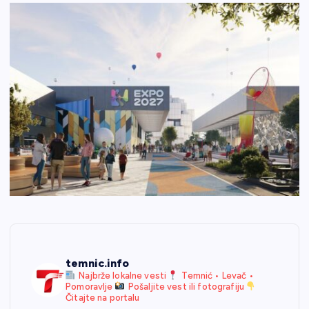
temnic.info
Najbrže lokalne vesti
Temnić • Levač •
Pomoravlje
Pošaljite vest ili fotografiju
Čitajte na portalu