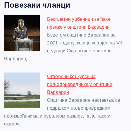
Повезани чланци
c
ss
itt
er
at
ss
er
ail
ar
e
e
er
s
a
e
e
Бесплатни уџбеници за ђаке
b
n
A
g
st
прваке у општини Варварин
o
g
p
e
Буџетом општине Варварин за
o
er
p
2021. годину, који је усвојен на VII
седници Скупштине општине
k
Варварин,…
Отворени конкурси за
пољопривреднике у општини
Варварин
Општина Варварин наставља са
подршком пољопривредним
произвођачима и руралном развоју, па је тако у
оквиру…