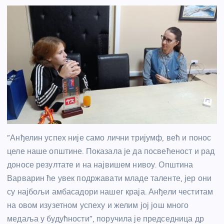
“Анђелин успех није само лични тријумф, већ и понос
целе наше општине. Показала је да посвећеност и рад
доносе резултате и на највишем нивоу. Општина
Варварин ће увек подржавати младе таленте, јер они
су најбољи амбасадори нашег краја. Анђели честитам
на овом изузетном успеху и желим јој још много
медаља у будућности”, поручила је председница др