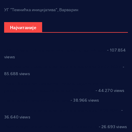
УГ “Темнићка иницијатива”, Варварин
Најчитаније
СНС: Осуда говора мржње и насиља над женама
- 107.854
views
Планска искључења електричне енергије за 27.07.2022.
-
85.688 views
Горан Макрагић директор, Ђорђе Бајић спортски
директор новог прволигаша из Варварина
- 44.270 views
Цене на крушевачким пијацама
- 38.966 views
Планска искључења електричне енергије за 19.05.2021.
-
36.640 views
Реконструкција хотела “Плажа” у Варварину
- 26.693 views