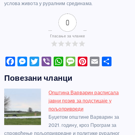
услова живота у руралним срединама.
0
Гласање за чланке
F
M
T
Vi
W
M
Pi
E
S
a
e
w
b
h
e
nt
m
h
Повезани чланци
c
ss
itt
er
at
ss
er
ail
ar
e
e
er
s
a
e
e
Општина Варварин расписала
b
n
A
g
st
јавни позив за подстицаје у
o
g
p
e
пољопривреди
o
er
p
Буџетом општине Варварин за
2021. годину, кроз Програм за
k
спровођење пољопривредне и политике руралног