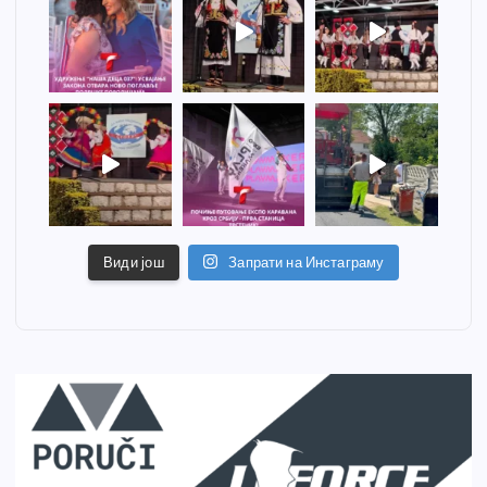
Види још
Запрати на Инстаграму