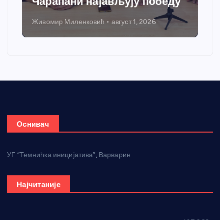
Чарапани најављују победу
Живомир Миленковић
август 1, 2026
Оснивач
УГ “Темнићка иницијатива”, Варварин
Најчитаније