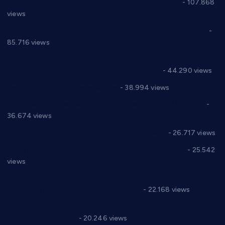
СНС: Осуда говора мржње и насиља над женама
- 107.868
views
Планска искључења електричне енергије за 27.07.2022.
-
85.716 views
Горан Макрагић директор, Ђорђе Бајић спортски
директор новог прволигаша из Варварина
- 44.290 views
Цене на крушевачким пијацама
- 38.994 views
Планска искључења електричне енергије за 19.05.2021.
-
36.674 views
Реконструкција хотела “Плажа” у Варварину
- 26.717 views
Апел за помоћ породици Марковић из Варварина
- 25.542
views
Саопштење и демант Дома здравља “Др Властимир
Годић” на текст који кружи фејсбуком
- 22.168 views
Јелена Вујић-Обрадовић представник Александровца у
Парламенту Србије
- 20.246 views