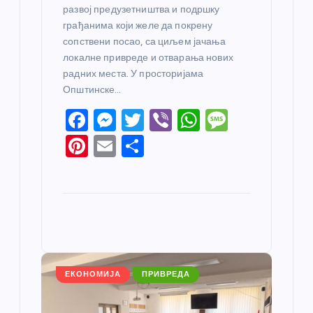
развој предузетништва и подршку
грађанима који желе да покрену
сопствени посао, са циљем јачања
локалне привреде и отварања нових
радних места. У просторијама
Општинске…
F
M
T
Vi
W
M
a
e
w
b
h
e
Pi
E
S
c
ss
itt
er
at
ss
nt
m
h
e
e
er
s
a
er
ail
ar
b
n
A
g
e
e
o
g
p
e
st
o
er
p
k
ЕКОНОМИЈА
ПРИВРЕДА