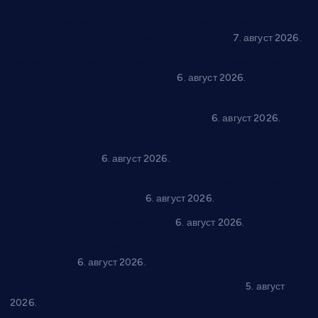
Општина Ћићевац наставља да подржава предузетнике:
10 нових субвенција за самозапошљавање
7. август 2026.
Вражогрнци чувају традицију: “Михољски сусрети села”
уз спортска надметања и забаву
6. август 2026.
Варварин подржао 25 нових предузетника: За
самозапошљавање по 380.000 динара
6. август 2026.
“Трстеник на Морави” од 10. до 16. августа: Богат програм
за све генерације
6. август 2026.
“Да се ради и гради по твом”: Трстеник улаже 4 милиона
динара у пројекте грађана
6. август 2026.
In memoriam: Тања Вилотијевић
6. август 2026.
Даница Петровић оживљава лик и дело Десанке
Максимовић
6. август 2026.
Александровац спреман за 61. “Жупску бербу”
5. август
2026.