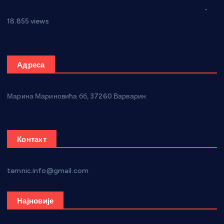
Откривена илегална штампарија новца код Варварина
-
18.855 views
Адреса
Марина Мариновића бб, 37260 Варварин
Контакт
temnic.info@gmail.com
Најновије