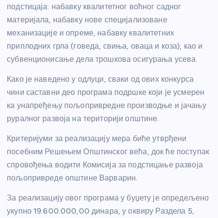
подстицаја: набавку квалитетног воћног садног
материјала, набавку нове специјализоване
механизације и опреме, набавку квалитетних
приплодних грла (говеда, свиња, оваца и коза), као и
субвенционисање дела трошкова осигурања усева.
Како је наведено у одлуци, сваки од ових конкурса
чини саставни део програма подршке који је усмерен
ка унапређењу пољопривредне производње и јачању
руралног развоја на територији општине.
Критеријуми за реализацију мера биће утврђени
посебним Решењем Општинског већа, док ће поступак
спровођења водити Комисија за подстицање развоја
пољопривреде општине Варварин.
За реализацију овог програма у буџету је опредељено
укупно 19.600.000,00 динара, у оквиру Раздела 5,