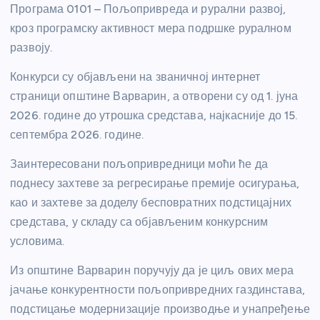
Програма 0101 – Пољопривреда и рурални развој,
кроз програмску активност мера подршке руралном
развоју.
Конкурси су објављени на званичној интернет
страници општине Варварин, а отворени су од 1. јуна
2026. године до утрошка средстава, најкасније до 15.
септембра 2026. године.
Заинтересовани пољопривредници моћи ће да
поднесу захтеве за регресирање премије осигурања,
као и захтеве за доделу бесповратних подстицајних
средстава, у складу са објављеним конкурсним
условима.
Из општине Варварин поручују да је циљ ових мера
јачање конкурентности пољопривредних газдинстава,
подстицање модернизације производње и унапређење