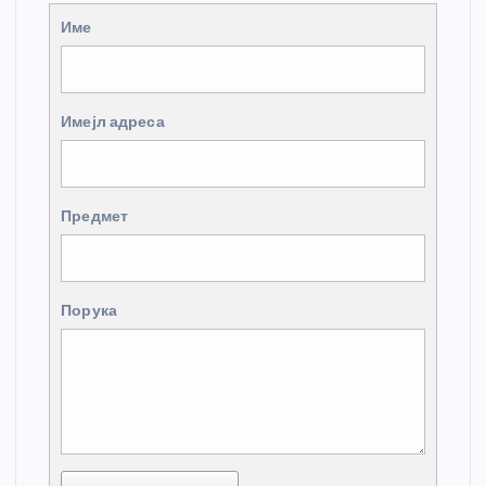
Име
Имејл адреса
Предмет
Порука