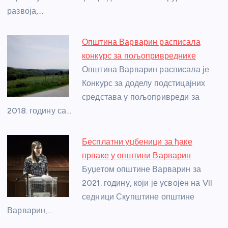
развоја,…
Општина Варварин расписала
конкурс за пољопривреднике
Општина Варварин расписала је
Конкурс за доделу подстицајних
средстава у пољопривреди за
2018. годину са…
Бесплатни уџбеници за ђаке
прваке у општини Варварин
Буџетом општине Варварин за
2021. годину, који је усвојен на VII
седници Скупштине општине
Варварин,…