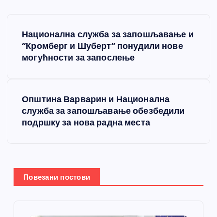
К
Национална служба за запошљавање и
р
“Кромберг и Шуберт” понудили нове
могућности за запослење
е
т
Општина Варварин и Национална
служба за запошљавање обезбедили
а
подршку за нова радна места
њ
е
Повезани постови
ч
л