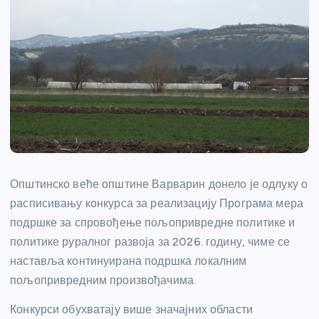
Општинско веће општине Варварин донело је одлуку о
расписивању конкурса за реализацију Програма мера
подршке за спровођење пољопривредне политике и
политике руралног развоја за 2026. годину, чиме се
наставља континуирана подршка локалним
пољопривредним произвођачима.
Конкурси обухватају више значајних области