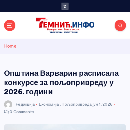
S
k
i
p
t
o
Темнићки
c
Home
o
n
информативн
t
e
Општина Варварин расписала
и портал
n
конкурсе за пољопривреду у
t
2026. години
Редакција
Економија
,
Пољопривреда
јун 1, 2026
0 Comments