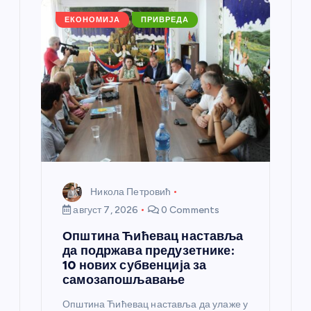
а
ЕКОНОМИЈА
ПРИВРЕДА
н
к
а
Никола Петровић
август 7, 2026
0 Comments
Општина Ћићевац наставља
да подржава предузетнике:
10 нових субвенција за
самозапошљавање
Општина Ћићевац наставља да улаже у