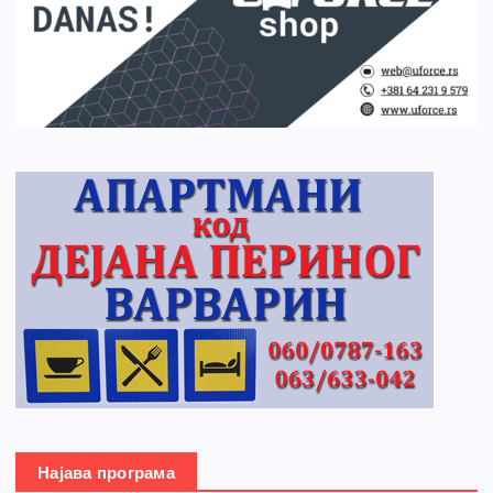
Најава програма