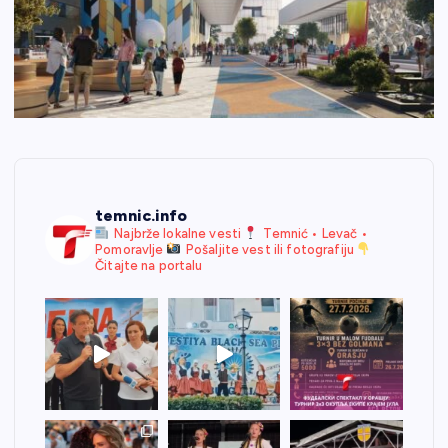
temnic.info
Najbrže lokalne vesti
Temnić • Levač •
Pomoravlje
Pošaljite vest ili fotografiju
Čitajte na portalu