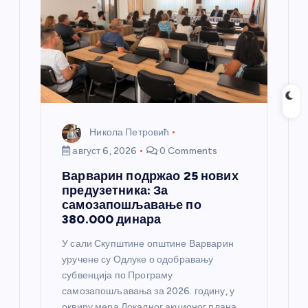
Никола Петровић
август 6, 2026
0 Comments
Варварин подржао 25 нових
предузетника: За
самозапошљавање по
380.000 динара
У сали Скупштине општине Варварин
уручене су Одлуке о одобравању
субвенција по Програму
самозапошљавања за 2026. годину, у
оквиру мера Локалног акционог плана