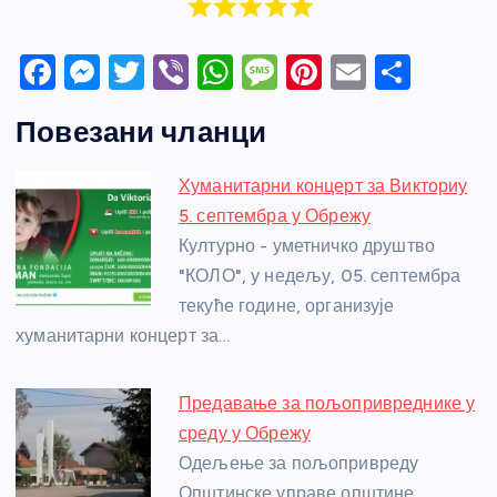
F
M
T
Vi
W
M
Pi
E
S
a
e
w
b
h
e
nt
m
h
Повезани чланци
c
ss
itt
er
at
ss
er
ail
ar
e
e
er
s
a
e
e
Хуманитарни концерт за Викториу
b
n
A
g
st
5. септембра у Обрежу
o
g
p
e
Културно - уметничко друштво
o
er
p
"КОЛО", у недељу, 05. септембра
текуће године, организује
k
хуманитарни концерт за…
Предавање за пољопривреднике у
среду у Обрежу
Одељење за пољопривреду
Општинске управе општине