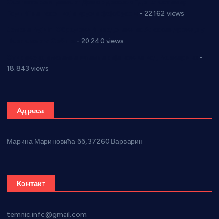
Саопштење и демант Дома здравља “Др Властимир
Годић” на текст који кружи фејсбуком
- 22.162 views
Јелена Вујић-Обрадовић представник Александровца у
Парламенту Србије
- 20.240 views
Откривена илегална штампарија новца код Варварина
-
18.843 views
Адреса
Марина Мариновића бб, 37260 Варварин
Контакт
temnic.info@gmail.com