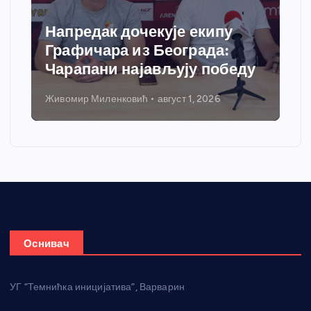
Напредак дочекује екипу
Графичара из Београда:
Чарапани најављују победу
Живомир Миленковић
август 1, 2026
Оснивач
УГ “Темнићка иницијатива”, Варварин