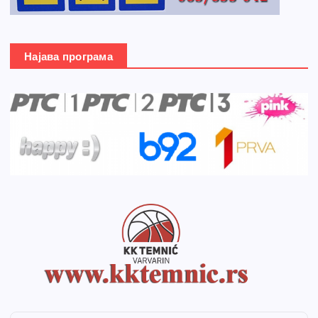
Најава програма