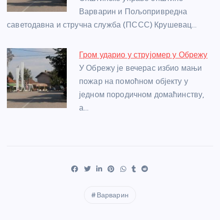
Варварин и Пољопривредна
саветодавна и стручна служба (ПССС) Крушевац…
Гром ударио у струјомер у Обрежу
У Обрежу је вечерас избио мањи
пожар на помоћном објекту у
једном породичном домаћинству,
а…
Варварин