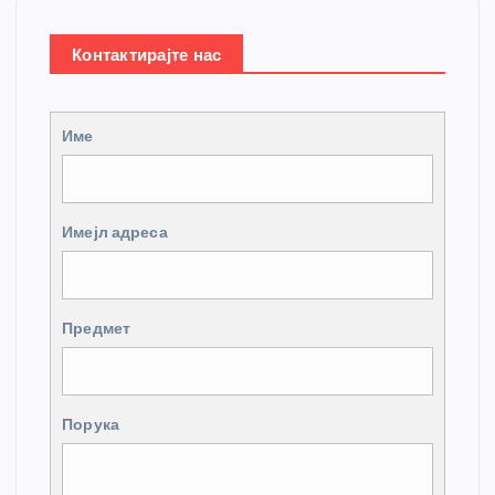
Контактирајте нас
Име
Имејл адреса
Предмет
Порука