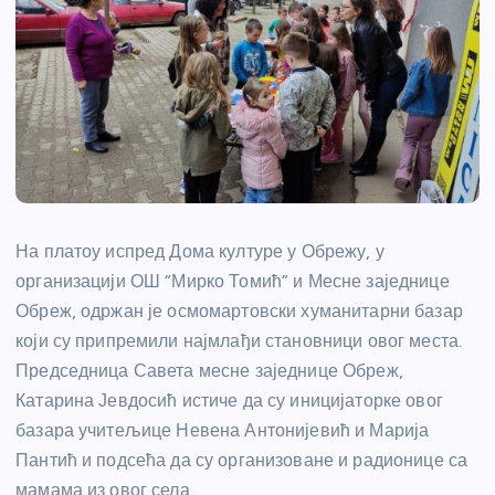
На платоу испред Дома културе у Обрежу, у
организацији ОШ “Мирко Томић” и Месне заједнице
Обреж, одржан је осмомартовски хуманитарни базар
који су припремили најмлађи становници овог места.
Председница Савета месне заједнице Обреж,
Катарина Јевдосић истиче да су иницијаторке овог
базара учитељице Невена Антонијевић и Марија
Пантић и подсећа да су организоване и радионице са
мамама из овог села.