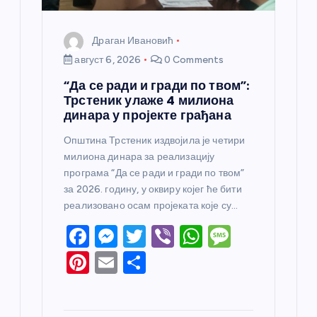
а
Драган Ивановић
август 6, 2026
0 Comments
“Да се ради и гради по твом”:
Трстеник улаже 4 милиона
динара у пројекте грађана
Општина Трстеник издвојила је четири
милиона динара за реализацију
програма “Да се ради и гради по твом”
за 2026. годину, у оквиру којег ће бити
реализовано осам пројеката које су…
F
M
T
Vi
W
M
a
e
w
b
h
e
Pi
E
S
c
ss
itt
er
at
ss
nt
m
h
e
e
er
s
a
er
ail
ar