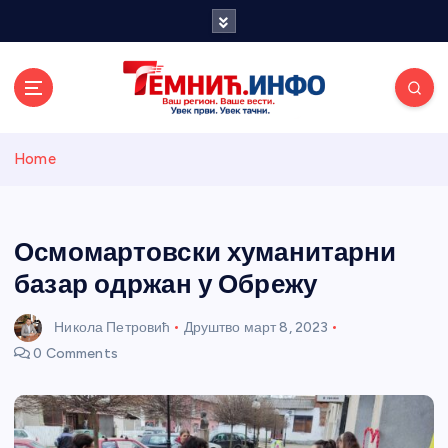
S
k
i
p
t
o
Темнићки
c
Home
o
n
информативн
t
e
Осмомартовски хуманитарни
и портал
n
базар одржан у Обрежу
t
Никола Петровић
Друштво
март 8, 2023
0 Comments