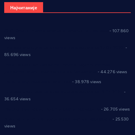
Најчитаније
СНС: Осуда говора мржње и насиља над женама
- 107.860
views
Планска искључења електричне енергије за 27.07.2022.
-
85.696 views
Горан Макрагић директор, Ђорђе Бајић спортски
директор новог прволигаша из Варварина
- 44.276 views
Цене на крушевачким пијацама
- 38.978 views
Планска искључења електричне енергије за 19.05.2021.
-
36.654 views
Реконструкција хотела “Плажа” у Варварину
- 26.705 views
Апел за помоћ породици Марковић из Варварина
- 25.530
views