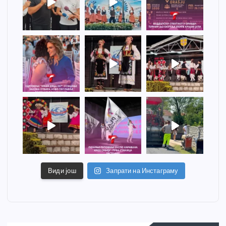
Види још
Запрати на Инстаграму