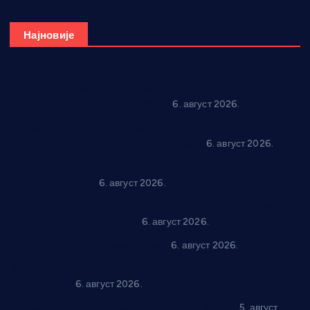
Најновије
Вражогрнци чувају традицију: “Михољски сусрети села”
уз спортска надметања и забаву
6. август 2026.
Варварин подржао 25 нових предузетника: За
самозапошљавање по 380.000 динара
6. август 2026.
“Трстеник на Морави” од 10. до 16. августа: Богат програм
за све генерације
6. август 2026.
“Да се ради и гради по твом”: Трстеник улаже 4 милиона
динара у пројекте грађана
6. август 2026.
In memoriam: Тања Вилотијевић
6. август 2026.
Даница Петровић оживљава лик и дело Десанке
Максимовић
6. август 2026.
Александровац спреман за 61. “Жупску бербу”
5. август