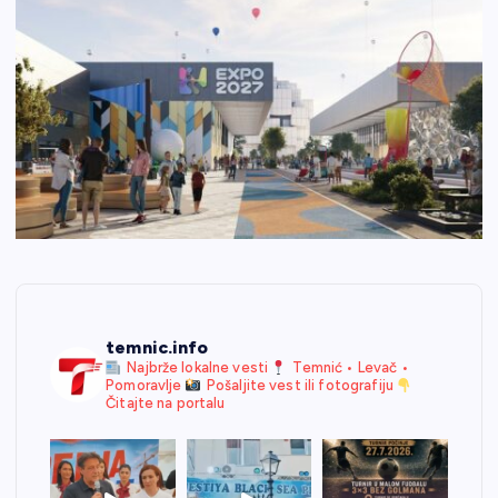
temnic.info
Najbrže lokalne vesti
Temnić • Levač •
Pomoravlje
Pošaljite vest ili fotografiju
Čitajte na portalu