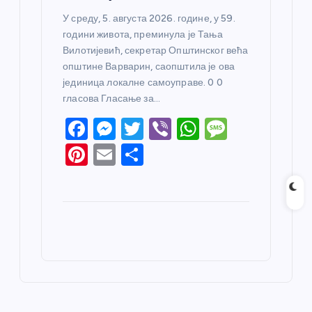
У среду, 5. августа 2026. године, у 59.
години живота, преминула је Тања
Вилотијевић, секретар Општинског већа
општине Варварин, саопштила је ова
јединица локалне самоуправе. 0 0
гласова Гласање за…
F
M
T
Vi
W
M
a
e
w
b
h
e
Pi
E
S
c
ss
itt
er
at
ss
nt
m
h
e
e
er
s
a
er
ail
ar
b
n
A
g
e
e
o
g
p
e
st
o
er
p
k