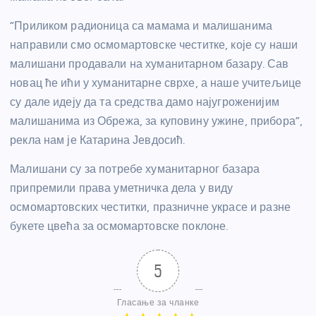
“Приликом радионица са мамама и малишанима
направили смо осмомартовске честитке, које су наши
малишани продавали на хуманитарном базару. Сав
новац ће ићи у хуманитарне сврхе, а наше учитељице
су дале идеју да та средства дамо најугроженијим
малишанима из Обрежа, за куповину ужине, прибора”,
рекла нам је Катарина Јевдосић.
Малишани су за потребе хуманитарног базара
припремили права уметничка дела у виду
осмомартовских честитки, празничне украсе и разне
букете цвећа за осмомартовске поклоне.
5
Гласање за чланке