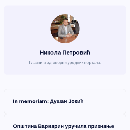
Никола Петровић
Главни и одговорни уредник портала.
К
In memoriam: Душан Јокић
р
е
Општина Варварин уручила признање