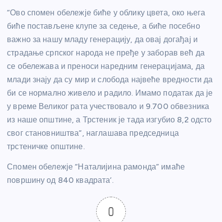
“Ово спомен обележје биће у облику цвета, око њега
биће постављене клупе за седење, а биће посебно
важно за нашу младу генерацију, да овај догађај и
страдање српског народа не пређе у заборав већ да
се обележава и преноси наредним генерацијама, да
млади знају да су мир и слобода највеће вредности да
би се нормално живело и радило. Имамо податак да је
у време Великог рата учествовало и 9.700 обвезника
из наше општине, а Трстеник је тада изгубио 8,2 одсто
свог становништва”, наглашава председница
трстеничке општине.
Спомен обележје “Наталијина рамонда” имаће
површину од 840 квадрата’.
0