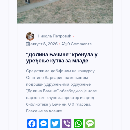
к
а
Никола Петровић
август 8, 2026
0 Comments
“Долина Бачине” кренула у
уређење кутка за младе
Средствима добијеним на конкурсу
Општине Варварин намењеном
подршци удружењима, Удружење
“Долина Бачине” обезбедило је нове
парковске клупе за простор испред
библиотеке у Бачини. 0 0 гласова
Гласање за чланке
F
M
T
Vi
W
M