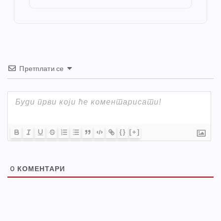
o
er
p
k
Претплати се
{}
[+]
0
КОМЕНТАРИ