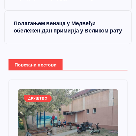
е
Полагањем венаца у Медвеђи
т
обележен Дан примирја у Великом рату
а
њ
Повезани постови
е
ч
л
ДРУШТВО
а
н