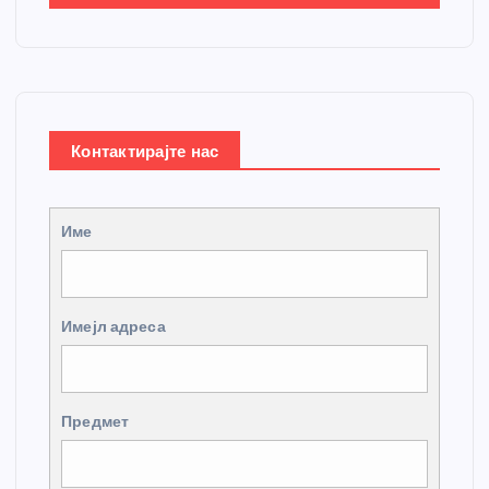
Контактирајте нас
Име
Имејл адреса
Предмет