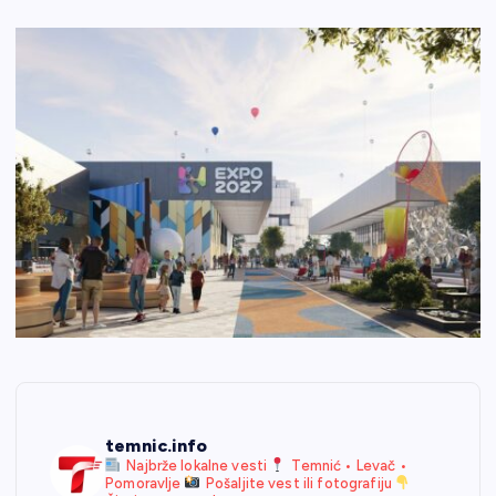
temnic.info
Najbrže lokalne vesti
Temnić • Levač •
Pomoravlje
Pošaljite vest ili fotografiju