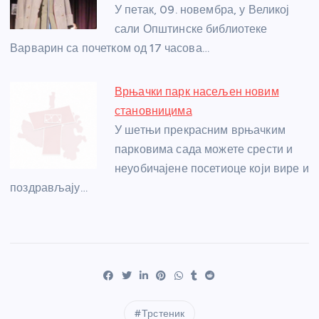
У петак, 09. новембра, у Великој
сали Општинске библиотеке
Варварин са почетком од 17 часова…
Врњачки парк насељен новим
становницима
У шетњи прекрасним врњачким
парковима сада можете срести и
неуобичајене посетиоце који вире и
поздрављају…
Трстеник