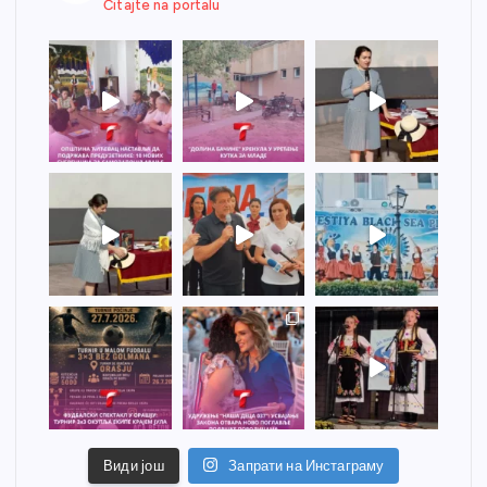
Čitajte na portalu
Види још
Запрати на Инстаграму