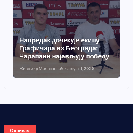
Напредак дочекује екипу
Графичара из Београда:
Чарапани најављују победу
Живомир Миленковић
август 1, 2026
Оснивач