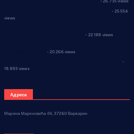
Реконструкција хотела “Плажа” у Варварину
- 26.735 views
Апел за помоћ породици Марковић из Варварина
- 25.554
views
Саопштење и демант Дома здравља “Др Властимир
Годић” на текст који кружи фејсбуком
- 22.188 views
Јелена Вујић-Обрадовић представник Александровца у
Парламенту Србије
- 20.266 views
Откривена илегална штампарија новца код Варварина
-
18.893 views
Адреса
Марина Мариновића бб, 37260 Варварин