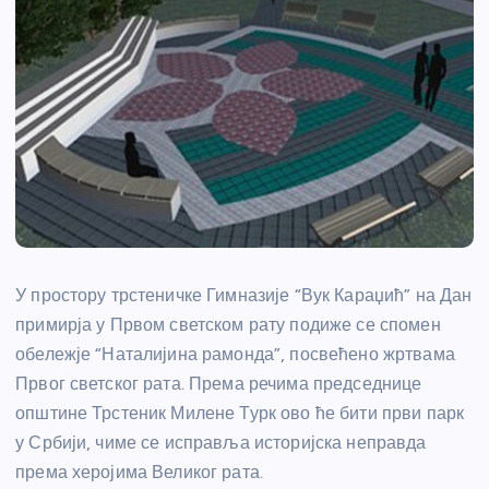
У простору трстеничке Гимназије “Вук Караџић” на Дан
примирја у Првом светском рату подиже се спомен
обележје “Наталијина рамонда”, посвећено жртвама
Првог светског рата. Према речима председнице
општине Трстеник Милене Турк ово ће бити први парк
у Србији, чиме се исправља историјска неправда
према херојима Великог рата.