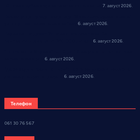
10 нових субвенција за самозапошљавање
7. август 2026.
Вражогрнци чувају традицију: “Михољски сусрети села”
уз спортска надметања и забаву
6. август 2026.
Варварин подржао 25 нових предузетника: За
самозапошљавање по 380.000 динара
6. август 2026.
“Трстеник на Морави” од 10. до 16. августа: Богат програм
за све генерације
6. август 2026.
“Да се ради и гради по твом”: Трстеник улаже 4 милиона
динара у пројекте грађана
6. август 2026.
Телефон
061 30 76 567