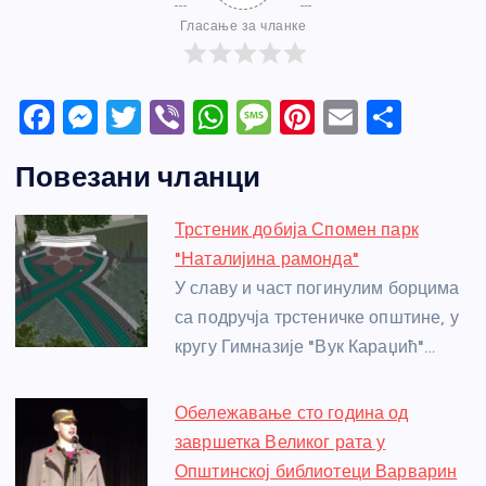
Гласање за чланке
F
M
T
Vi
W
M
Pi
E
S
a
e
w
b
h
e
nt
m
h
Повезани чланци
c
ss
itt
er
at
ss
er
ail
ar
e
e
er
s
a
e
e
Трстеник добија Спомен парк
b
n
A
g
st
"Наталијина рамонда"
o
g
p
e
У славу и част погинулим борцима
o
er
p
са подручја трстеничке општине, у
кругу Гимназије "Вук Караџић"…
k
Обележавање сто година од
завршетка Великог рата у
Општинској библиотеци Варварин