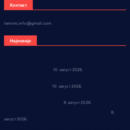
Контакт
temnic.info@gmail.com
Најновије
Рок звуци крај средњовековне тврђаве: “Riff” бенд 15.
августа у Град Сталаћу
10. август 2026.
Спрема се рок спектакл у Варварину: “Трећа смена” 14.
августа у центру града
10. август 2026.
Вече за памћење у Брусу: “Trio Maracto” одушевио
публику на Градском базену
9. август 2026.
“Долина Бачине” кренула у уређење кутка за младе
8.
август 2026.
Општина Ћићевац наставља да подржава предузетнике: