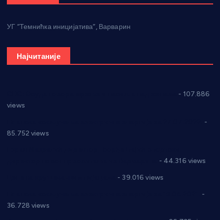
УГ “Темнићка иницијатива”, Варварин
Најчитаније
СНС: Осуда говора мржње и насиља над женама
- 107.886
views
Планска искључења електричне енергије за 27.07.2022.
-
85.752 views
Горан Макрагић директор, Ђорђе Бајић спортски
директор новог прволигаша из Варварина
- 44.316 views
Цене на крушевачким пијацама
- 39.016 views
Планска искључења електричне енергије за 19.05.2021.
-
36.728 views