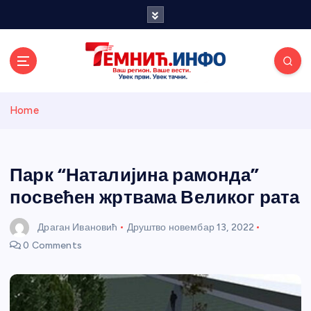
S
k
i
p
t
o
Темнићки
c
Home
o
n
информативн
t
e
Парк “Наталијина рамонда”
и портал
n
посвећен жртвама Великог рата
t
Драган Ивановић
Друштво
новембар 13, 2022
0 Comments