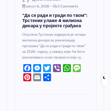
август 6, 2026
0 Comments
“Да се ради и гради по твом”:
Трстеник улаже 4 милиона
динара у пројекте грађана
Општина Трстеник издвојила је четири
милиона динара за реализацију
програма “Да се ради и гради по твом”
за 2026. годину, у оквиру којег ће бити
реализовано осам пројеката које су…
F
M
T
Vi
W
M
a
e
w
b
h
e
Pi
E
S
c
ss
itt
er
at
ss
nt
m
h
e
e
er
s
a
er
ail
ar
b
n
A
g
e
e
o
g
p
e
st