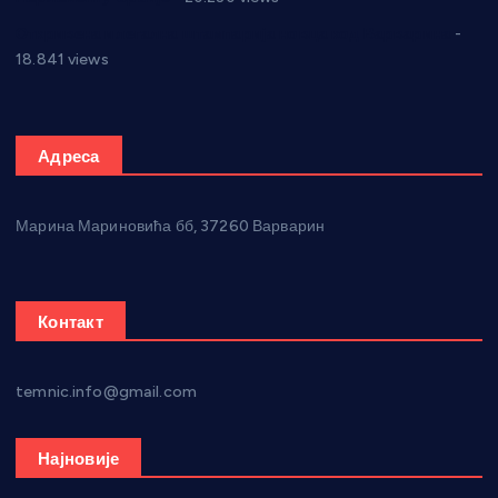
Откривена илегална штампарија новца код Варварина
-
18.841 views
Адреса
Марина Мариновића бб, 37260 Варварин
Контакт
temnic.info@gmail.com
Најновије