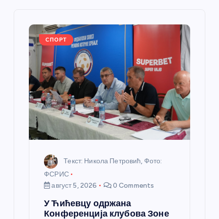
ч
л
СПОРТ
а
н
к
а
Текст: Никола Петровић, Фото:
ФСРИС
август 5, 2026
0 Comments
У Ћићевцу одржана
Конференција клубова Зоне