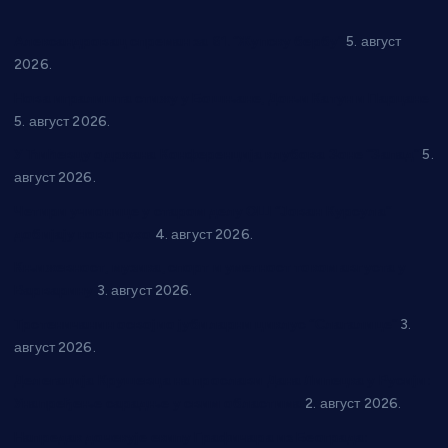
Александровац спреман за 61. “Жупску бербу”
5. август
2026.
Нова игралишта стижу у Бошњане, Доњи Катун и Парцане
5. август 2026.
У Ћићевцу одржана Конференција клубова Зоне “Запад”
5.
август 2026.
Четири учионице у старом делу ОШ “Јован Курсула”
добијају ново рухо
4. август 2026.
Књижевност, музика, спорт и уметност током августа у
Варварину
3. август 2026.
Трстеничанин освојио јубиларни циклус “Слагалице”
3.
август 2026.
Делегација Крушевца на прослави Дана Липецка у Русији:
Унапређење сарадње у свим областима
2. август 2026.
Напредак дочекује екипу Графичара из Београда: