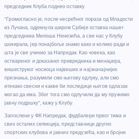
председник Клуба поднео оставку.
“Громогласно је, после несрећног пораза од Младости
из Лучана, одјекнула широм Србије оставка нашег
председника Милоша Ненезића, а све нас у Клубу
шокирала, јер понајбоље знамо како и колико ради и
шта је све учинио за Напредак. Као човека, као
оствареног и доказаног привредника и менаџера,
вишеструког носиоца највиших и најзначајнијих
признања, разумели смо његову одлуку, али смо
итекако свесни и какве би последице његов одлазак
могао да има. Због тога смо одлучили да му пружимо
јавну подршку”, кажу у Клубу.
Запослени у ФК Напредак, фудбалери првог тима и
свих осталих селекција, представници других
спортских клубова и јавних предузећа, као и бројни