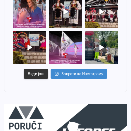
Види још
Запрати на Инстаграму