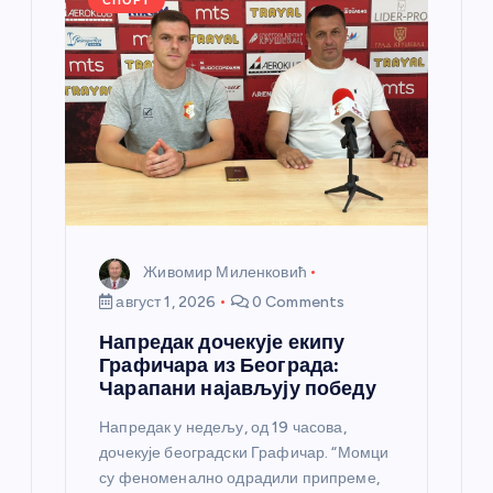
k
СПОРТ
Живомир Миленковић
август 1, 2026
0 Comments
Напредак дочекује екипу
Графичара из Београда:
Чарапани најављују победу
Напредак у недељу, од 19 часова,
дочекује београдски Графичар. “Момци
су феноменално одрадили припреме,