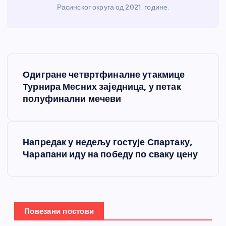
Расинског округа од 2021. године.
К
Одигране четвртфиналне утакмице
р
Турнира Месних заједница, у петак
полуфинални мечеви
е
т
Напредак у недељу гостује Спартаку,
Чарапани иду на победу по сваку цену
а
њ
е
Повезани постови