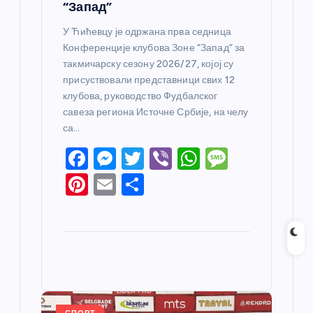
“Запад”
У Ћићевцу је одржана прва седница
Конференције клубова Зоне “Запад” за
такмичарску сезону 2026/27, којој су
присуствовали представници свих 12
клубова, руководство Фудбалског
савеза региона Источне Србије, на челу
са…
F
M
T
Vi
W
M
a
e
w
b
h
e
Pi
E
S
c
ss
itt
er
at
ss
nt
m
h
e
e
er
s
a
er
ail
ar
b
n
A
g
e
e
o
g
p
e
st
o
er
p