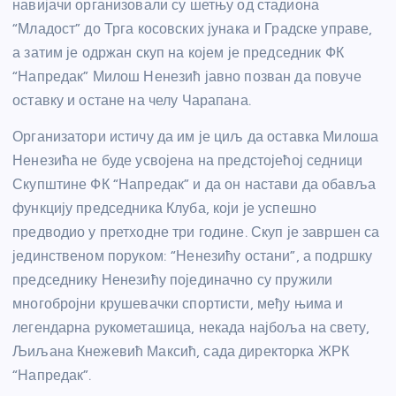
навијачи организовали су шетњу од стадиона
“Младост” до Трга косовских јунака и Градске управе,
а затим је одржан скуп на којем је председник ФК
“Напредак” Милош Ненезић јавно позван да повуче
оставку и остане на челу Чарапана.
Организатори истичу да им је циљ да оставка Милоша
Ненезића не буде усвојена на предстојећој седници
Скупштине ФК “Напредак” и да он настави да обавља
функцију председника Клуба, који је успешно
предводио у претходне три године. Скуп је завршен са
јединственом поруком: “Ненезићу остани”, а подршку
председнику Ненезићу појединачно су пружили
многобројни крушевачки спортисти, међу њима и
легендарна рукометашица, некада најбоља на свету,
Љиљана Кнежевић Максић, сада директорка ЖРК
“Напредак”.