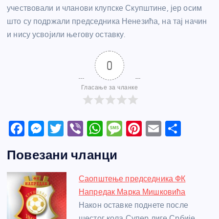
учествовали и чланови клупске Скупштине, јер осим
што су подржали председника Ненезића, на тај начин
и нису усвојили његову оставку.
0
Гласање за чланке
F
M
T
Vi
W
M
Pi
E
S
a
e
w
b
h
e
nt
m
h
Повезани чланци
c
ss
itt
er
at
ss
er
ail
ar
e
e
er
s
a
e
e
Саопштење председника ФК
b
n
A
g
st
Напредак Марка Мишковића
o
g
p
e
Након оставке поднете после
шестог кола Супер лиге Србије,