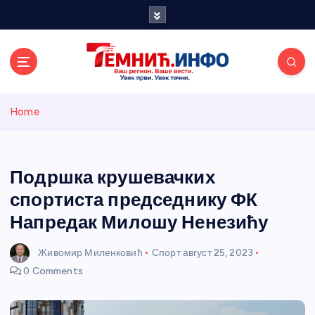
S
k
i
p
t
o
Темнићки
c
Home
o
n
информативн
t
e
Подршка крушевачких
и портал
n
спортиста председнику ФК
t
Напредак Милошу Ненезићу
Живомир Миленковић
Спорт
август 25, 2023
0 Comments