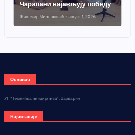
Чарапани најављују победу
Живомир Миленковић
август 1, 2026
Оснивач
УГ “Темнићка иницијатива”, Варварин
Најчитаније