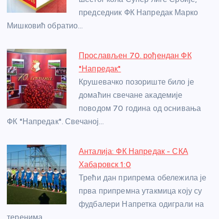
o
er
p
председник ФК Напредак Марко
k
Мишковић обратио…
Прослављен 70. рођендан ФК
"Напредак"
Крушевачко позориште било је
домаћин свечане академије
поводом 70 година од оснивања
ФК "Напредак". Свечаној…
Анталија: ФК Напредак - СКА
Хабаровск 1:0
Трећи дан припрема обележила је
прва припремна утакмица коју су
фудбалери Напретка одиграли на
теренима…