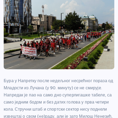
Бура у Напретку после недељног несрећног пораза од
Младости из Лучана (у 90. минуту) се не смирује.
Напредак је пао на само дно суперлигашке табеле, са
само једним бодом и без датих голова у прва четири
кола. Стручни штаб и спортски сектор нису поднели
извештај о свом (не)раду, али је зато Милош Ненезић,