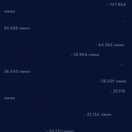
СНС: Осуда говора мржње и насиља над женама
- 107.854
views
Планска искључења електричне енергије за 27.07.2022.
-
85.688 views
Горан Макрагић директор, Ђорђе Бајић спортски
директор новог прволигаша из Варварина
- 44.266 views
Цене на крушевачким пијацама
- 38.964 views
Планска искључења електричне енергије за 19.05.2021.
-
36.640 views
Реконструкција хотела “Плажа” у Варварину
- 26.691 views
Апел за помоћ породици Марковић из Варварина
- 25.518
views
Саопштење и демант Дома здравља “Др Властимир
Годић” на текст који кружи фејсбуком
- 22.154 views
Јелена Вујић-Обрадовић представник Александровца у
Парламенту Србије
- 20.230 views