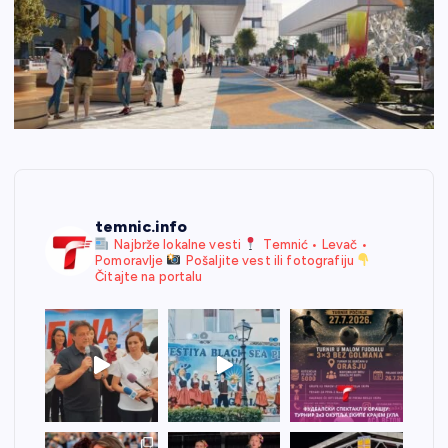
temnic.info
Najbrže lokalne vesti
Temnić • Levač •
Pomoravlje
Pošaljite vest ili fotografiju
Čitajte na portalu