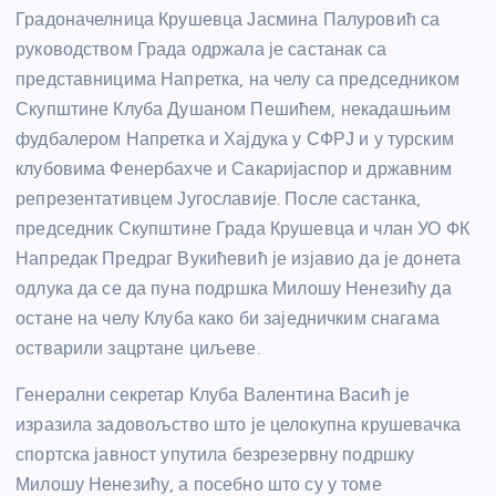
Градоначелница Крушевца Јасмина Палуровић са
руководством Града одржала је састанак са
представницима Напретка, на челу са председником
Скупштине Клуба Душаном Пешићем, некадашњим
фудбалером Напретка и Хајдука у СФРЈ и у турским
клубовима Фенербахче и Сакаријаспор и државним
репрезентативцем Југославије. После састанка,
председник Скупштине Града Крушевца и члан УО ФК
Напредак Предраг Вукићевић је изјавио да је донета
одлука да се да пуна подршка Милошу Ненезићу да
остане на челу Клуба како би заједничким снагама
остварили зацртане циљеве.
Генерални секретар Клуба Валентина Васић је
изразила задовољство што је целокупна крушевачка
спортска јавност упутила безрезервну подршку
Милошу Ненезићу, а посебно што су у томе