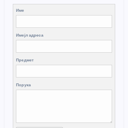
Име
Имејл адреса
Предмет
Порука