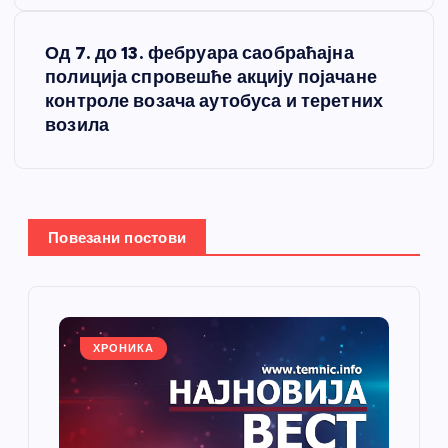
е
Од 7. до 13. фебруара саобраћајна
т
полиција спровешће акцију појачане
контроле возача аутобуса и теретних
а
возила
њ
е
Повезани постови
ч
л
а
ХРОНИКА
н