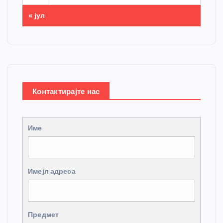
« јул
Контактирајте нас
Име
Имејл адреса
Предмет