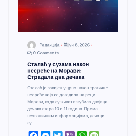
к
а
Редакција
јун 8, 2026
0 Comments
Сталаћ у сузама након
несреће на Морави:
Страдала два дечака
Сталаћ је завијен у црно након трагичне
несреће која се догодила на реци
Морави, када су живот изгубила двојица
дечака стара 10 и 11 година. Према
незваничним информацијама, дечаци
су…
F
M
T
Vi
W
M