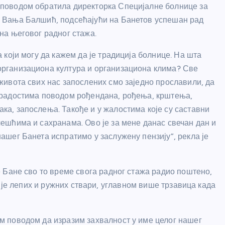
 поводом обратила директорка Специјалне болнице за
р Вања Балшић, подсећајући на Банетов успешан рад
ина његовог радног стажа.
а који могу да кажем да је традиција болнице. На шта
организациона култура и организациона клима? Све
 живота свих нас запослених смо заједно прославили, да
 радостима поводом рођендана, рођења, крштења,
ка, запослења. Такође и у жалостима које су саставни
чешћима и сахранама. Ово је за мене данас свечан дан и
нашег Банета испратимо у заслужену пензију”, рекла је
је Бане сво то време свога радног стажа радио поштено,
 је лепих и ружних ствари, углавном више трзавица када
м поводом да изразим захвалност у име целог нашег