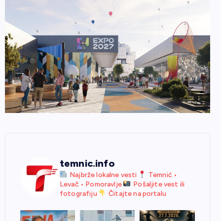
temnic.info
Najbrže lokalne vesti
Temnić •
Levač • Pomoravlje
Pošaljite vest ili
fotografiju
Čitajte na portalu