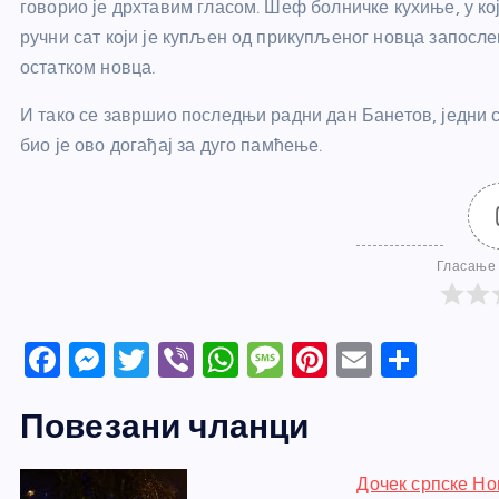
говорио је дрхтавим гласом. Шеф болничке кухиње, у ко
ручни сат који је купљен од прикупљеног новца запослен
остатком новца.
И тако се завршио последњи радни дан Банетов, једни с
био је ово догађај за дуго памћење.
Гласање 
F
M
T
Vi
W
M
Pi
E
S
a
e
w
b
h
e
nt
m
h
Повезани чланци
c
ss
itt
er
at
ss
er
ail
ar
e
e
er
s
a
e
e
Дочек српске Но