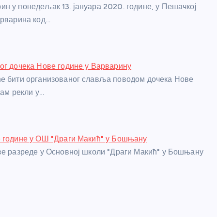
н у понедељак 13. јануара 2020. године, у Пешачкој
арварина код…
ог дочека Нове године у Варварину
е бити организованог славља поводом дочека Нове
нам рекли у…
 године у ОШ "Драги Макић" у Бошњану
ве разреде у Основној школи "Драги Макић" у Бошњану