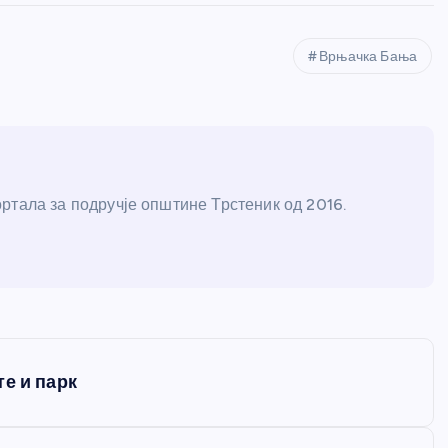
Врњачка Бања
ртала за подручје општине Трстеник од 2016.
е и парк