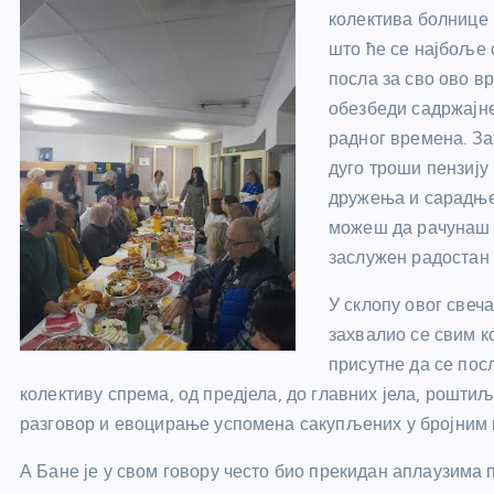
колектива болнице 
што ће се најбоље 
посла за сво ово в
обезбеди садржајне
радног времена. За
дуго троши пензију 
дружења и сарадње,
можеш да рачунаш 
заслужен радостан 
У склопу овог свеча
захвалио се свим к
присутне да се посл
колективу спрема, од предјела, до главних јела, роштиља
разговор и евоцирање успомена сакупљених у бројним 
А Бане је у свом говору често био прекидан аплаузима 