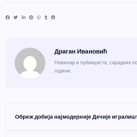
Драган Ивановић
Новинар и публициста, сарадник по
године.
К
Обреж добија најмодерније Дечије игралишт
р