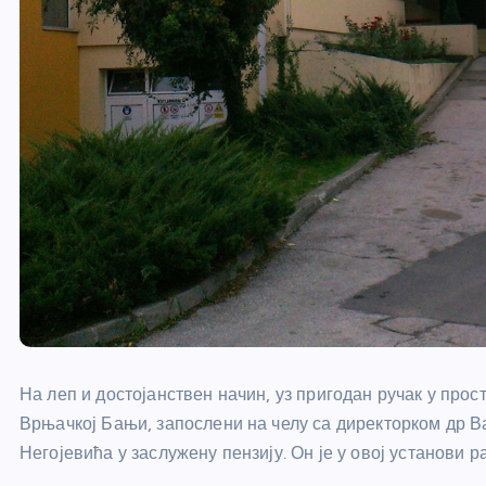
На леп и достојанствен начин, уз пригодан ручак у про
Врњачкој Бањи, запослени на челу са директорком др 
Негојевића у заслужену пензију. Он је у овој установи 