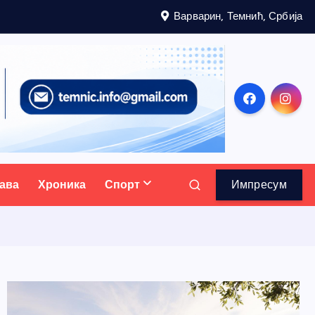
Варварин, Темнић, Србија
ава
Хроника
Спорт
Импресум