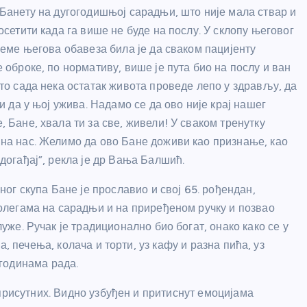
Банету на дугогодишњој сарадњи, што није мала ствар и
осетити када га више не буде на послу. У склопу његовог
реме његова обавеза била је да сваком пацијенту
 оброке, по нормативу, више је пута био на послу и ван
то сада нека остатак живота проведе лепо у здрављу, да
и да у њој ужива. Надамо се да ово није крај нашег
 Бане, хвала ти за све, живели! У сваком тренутку
на нас. Желимо да ово Бане доживи као признање, као
догађај”, рекла је др Вања Балшић.
ног скупа Бане је прославио и свој 65. рођендан,
олегама на сарадњи и на приређеном ручку и позвао
уже. Ручак је традиционално био богат, онако како се у
, печења, колача и торти, уз кафу и разна пића, уз
годинама рада.
присутних. Видно узбуђен и притиснут емоцијама