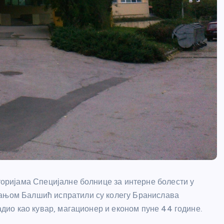
сторијама Специјалне болнице за интерне болести у
Вањом Балшић испратили су колегу Бранислава
радио као кувар, магационер и економ пуне 44 године.