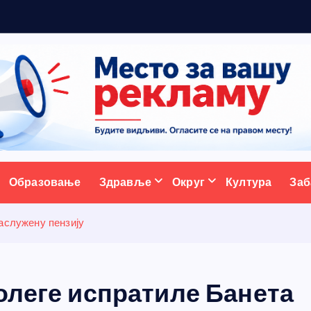
р
а
д
ативни портал
Образовање
Здравље
Округ
Култура
Заб
аслужену пензију
олеге испратиле Банета