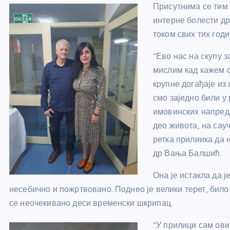
Присутнима се тим
интерне болести д
током свих тих год
“Ево нас на скупу з
мислим кад кажем 
крупне догађаје из
смо заједно били у
имовинских напреда
део живота, на сау
ретка прилиика да 
др Вања Балшић.
Она је истакла да 
несебично и пожртвовано. Поднео је велики терет, било
се неочекивано деси временски шкрипац.
“У прилици сам ови