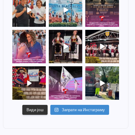
Види још
Запрати на Инстаграму