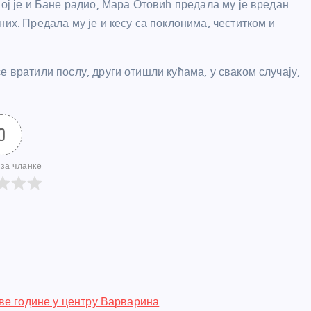
јој је и Бане радио, Мара Отовић предала му је вредан
их. Предала му је и кесу са поклонима, честитком и
е вратили послу, други отишли кућама, у сваком случају,
0
за чланке
ве године у центру Варварина