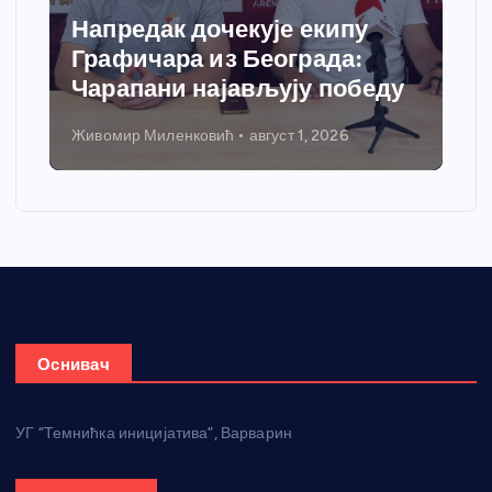
кује екипу
Спортски центар “
 Београда:
добија савремени с
ављују победу
грејања
август 1, 2026
Никола Петровић
јул 31, 2026
Оснивач
УГ “Темнићка иницијатива”, Варварин