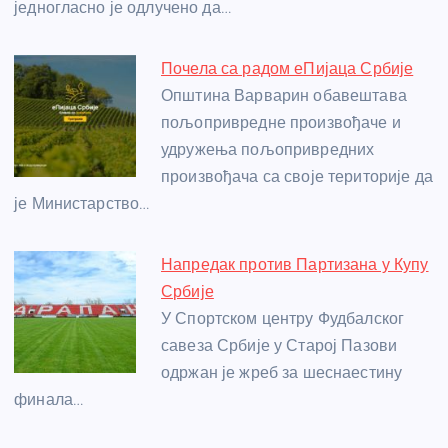
једногласно је одлучено да…
Почела са радом еПијаца Србије
Општина Варварин обавештава
пољопривредне произвођаче и
удружења пољопривредних
произвођача са своје територије да
је Министарство…
Напредак против Партизана у Купу
Србије
У Спортском центру Фудбалског
савеза Србије у Старој Пазови
одржан је жреб за шеснаестину
финала…