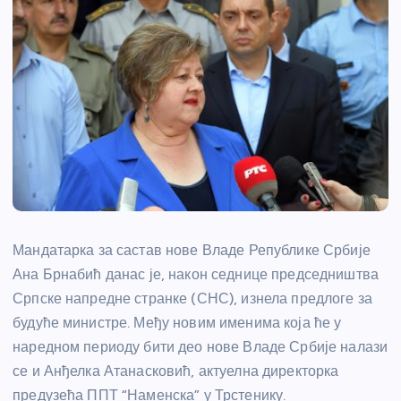
Мандатарка за састав нове Владе Републике Србије
Ана Брнабић данас је, након седнице председништва
Српске напредне странке (СНС), изнела предлоге за
будуће министре. Међу новим именима која ће у
наредном периоду бити део нове Владе Србије налази
се и Анђелка Атанасковић, актуелна директорка
предузећа ППТ “Наменска” у Трстенику.