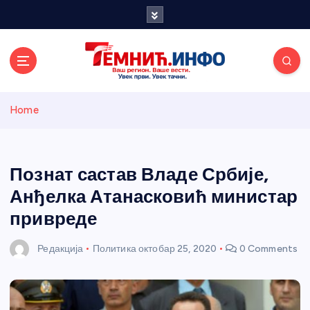
S
k
i
p
t
o
Темнићки
c
Home
o
n
информативн
t
e
Познат састав Владе Србије,
и портал
n
Анђелка Атанасковић министар
t
привреде
Редакција
Политика
октобар 25, 2020
0 Comments