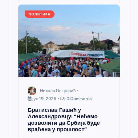
o
er
p
k
ПОЛИТИКА
Никола Петровић
јул 19, 2026
0 Comments
Братислав Гашић у
Александровцу: “Нећемо
дозволити да Србија буде
враћена у прошлост”