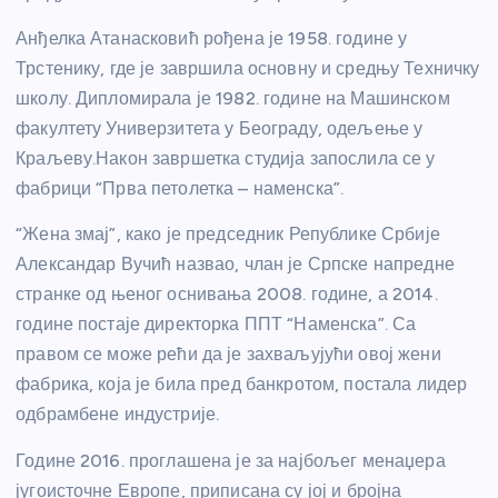
Анђелка Атанасковић рођена је 1958. године у
Трстенику, где је завршила основну и средњу Техничку
школу. Дипломирала је 1982. године на Машинском
факултету Универзитета у Београду, одељење у
Краљеву.Након завршетка студија запослила се у
фабрици “Прва петолетка – наменска”.
“Жена змај”, како је председник Републике Србије
Александар Вучић назвао, члан је Српске напредне
странке од њеног оснивања 2008. године, а 2014.
године постаје директорка ППТ “Наменска”. Са
правом се може рећи да је захваљујући овој жени
фабрика, која је била пред банкротом, постала лидер
одбрамбене индустрије.
Године 2016. проглашена је за најбољег менаџера
југоисточне Европе, приписана су јој и бројна