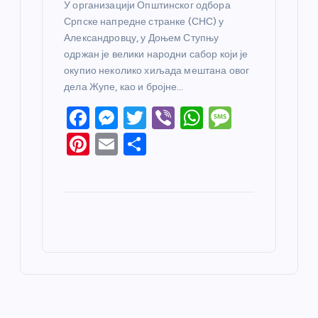
У организацији Општинског одбора
Српске напредне странке (СНС) у
Александровцу, у Доњем Ступњу
одржан је велики народни сабор који је
окупио неколико хиљада мештана овог
дела Жупе, као и бројне…
F
M
T
Vi
W
M
a
e
w
b
h
e
Pi
E
S
c
ss
itt
er
at
ss
nt
m
h
e
e
er
s
a
er
ail
ar
b
n
A
g
e
e
o
g
p
e
st
o
er
p
k