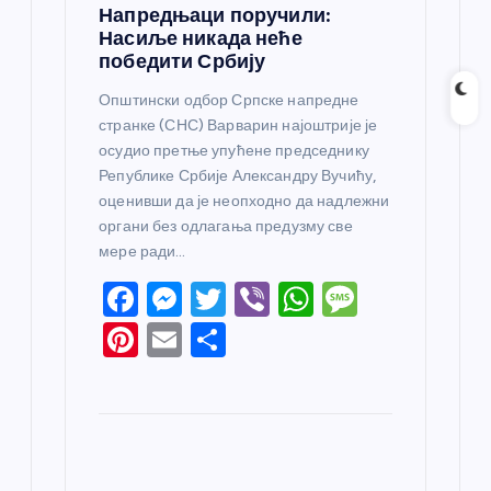
Напредњаци поручили:
Насиље никада неће
победити Србију
Општински одбор Српске напредне
странке (СНС) Варварин најоштрије је
осудио претње упућене председнику
Републике Србије Александру Вучићу,
оценивши да је неопходно да надлежни
органи без одлагања предузму све
мере ради…
F
M
T
Vi
W
M
a
e
w
b
h
e
Pi
E
S
c
ss
itt
er
at
ss
nt
m
h
e
e
er
s
a
er
ail
ar
b
n
A
g
e
e
o
g
p
e
st