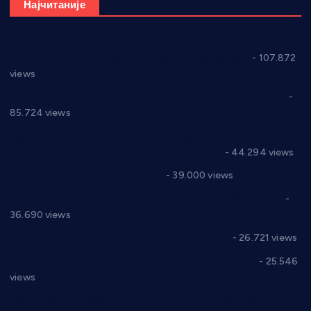
Најчитаније
СНС: Осуда говора мржње и насиља над женама
- 107.872
views
Планска искључења електричне енергије за 27.07.2022.
-
85.724 views
Горан Макрагић директор, Ђорђе Бајић спортски
директор новог прволигаша из Варварина
- 44.294 views
Цене на крушевачким пијацама
- 39.000 views
Планска искључења електричне енергије за 19.05.2021.
-
36.690 views
Реконструкција хотела “Плажа” у Варварину
- 26.721 views
Апел за помоћ породици Марковић из Варварина
- 25.546
views
Саопштење и демант Дома здравља “Др Властимир