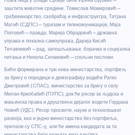
Нова лица у Влади Србије биће Ирена Вујовић –
заштита животне средине, Томислав Момировић –
грађевинарство, саобраћај и инфраструктра, Татјана
Матић (СДПС) – туризам и телекомуникације, Маја
Поповић – правда, Марија Обрадовић – државна
управа и локална самоуправа, Дарија Кисић
Тепавчевић – рад, запошљавање, борачка и социјална
питања и Никола Селаковић – спољни послови.
Биће формирана и три нова министарства, портфељ
за бригу о породици и демографију водиће Ратко
Дмитровић (СПАС), министарство за бригу о селу
Милан Кркобабић (ПУПС), док ће ресор за људска и
мањинска права и друштвени дијалог водити Гордана
Чомић (УДС). Ресор просвете, науке и технолошког
развоја, као и једно министарство без портфеља,
припали су СПС-у, али ће имена кандидата за та
министарства бити позната кроз дан/два.