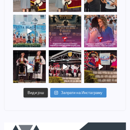
Види још
Запрати на Инстаграму