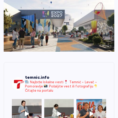
temnic.info
Najbrže lokalne vesti
Temnić • Levač •
Pomoravlje
Pošaljite vest ili fotografiju
Čitajte na portalu