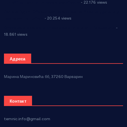
Годић” на текст који кружи фејсбуком
- 22.176 views
Јелена Вујић-Обрадовић представник Александровца у
Парламенту Србије
- 20.254 views
Откривена илегална штампарија новца код Варварина
-
18.861 views
Адреса
Марина Мариновића бб, 37260 Варварин
Контакт
temnic.info@gmail.com