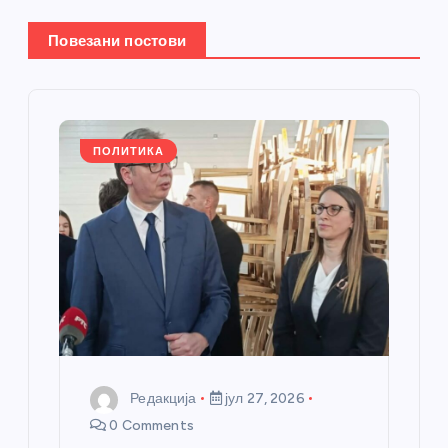
е
Повезани постови
ч
л
ПОЛИТИКА
а
н
к
а
Редакција
јул 27, 2026
0 Comments