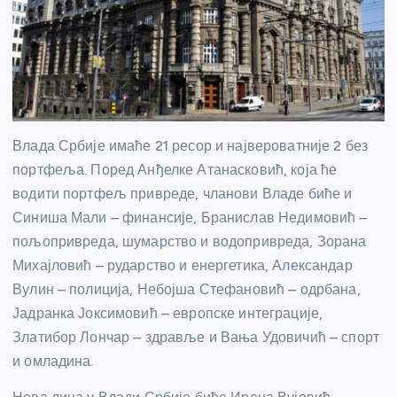
Влада Србије имаће 21 ресор и највероватније 2 без
портфеља. Поред Анђелке Атанасковић, која ће
водити портфељ привреде, чланови Владе биће и
Синиша Мали – финансије, Бранислав Недимовић –
пољопривреда, шумарство и водопривреда, Зорана
Михајловић – рударство и енергетика, Александар
Вулин – полиција, Небојша Стефановић – одрбана,
Јадранка Јоксимовић – европске интеграције,
Златибор Лончар – здравље и Вања Удовичић – спорт
и омладина.