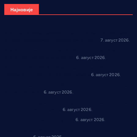
Најновије
Општина Ћићевац наставља да подржава предузетнике:
10 нових субвенција за самозапошљавање
7. август 2026.
Вражогрнци чувају традицију: “Михољски сусрети села”
уз спортска надметања и забаву
6. август 2026.
Варварин подржао 25 нових предузетника: За
самозапошљавање по 380.000 динара
6. август 2026.
“Трстеник на Морави” од 10. до 16. августа: Богат програм
за све генерације
6. август 2026.
“Да се ради и гради по твом”: Трстеник улаже 4 милиона
динара у пројекте грађана
6. август 2026.
In memoriam: Тања Вилотијевић
6. август 2026.
Даница Петровић оживљава лик и дело Десанке