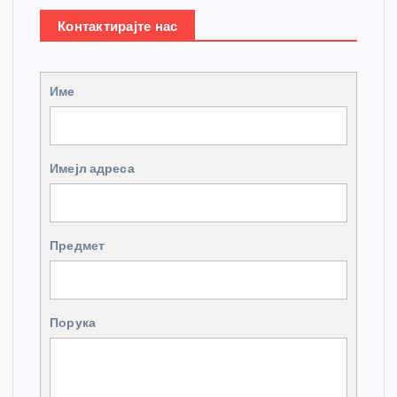
Контактирајте нас
Име
Имејл адреса
Предмет
Порука