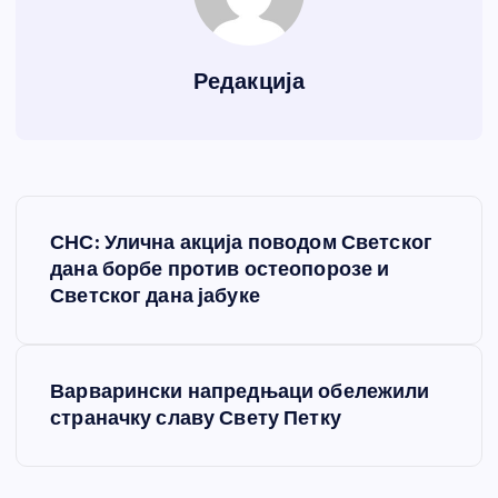
Редакција
К
СНС: Улична акција поводом Светског
р
дана борбе против остеопорозе и
Светског дана јабуке
е
т
Варварински напредњаци обележили
страначку славу Свету Петку
а
њ