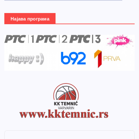
Најава програма