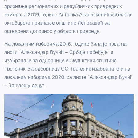
признања регионалних и републичких привредних
комора, а 2019. године Анђелка Атанасковић добила је
октобарско признање општине Лепосавић за
остварени допринос у области привреде.
На локалним изборима 2016. године била је прва на
листи “Александар Вучић – Србија побеђује” и
изабрана је за одборницу у Скупштини општине
Трстеник. За одборницу СО Трстеник изабрана је и на
локалним изборима 2020. са листе “Александар Вучић
– За насшу децу”.