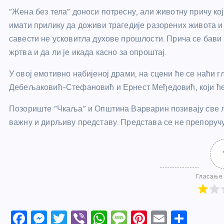
“Жена без тела” доноси потресну, али животну причу ко
имати прилику да доживи трагедије разорених живота и
савести не усковитла духове прошлости. Прича се бави 
жртва и да ли је икада касно за опроштај.
У овој емотивно набијеној драми, на сцени ће се наћи
Дебељаковић-Стефановић и Ернест Међедовић, који ће к
Позориште “Чкаља” и Општина Варварин позивају све љ
важну и дирљиву представу. Представа се не препоручу
Гласање 
F
M
T
Vi
W
M
Pi
E
S