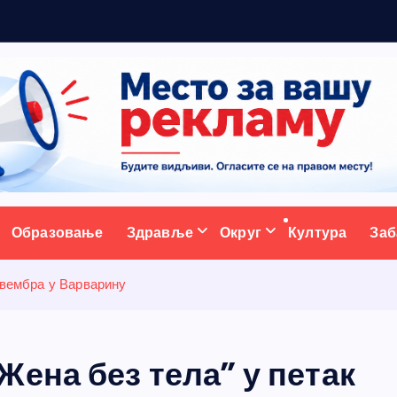
ативни портал
Образовање
Здравље
Округ
Култура
Заб
овембра у Варварину
ена без тела” у петак