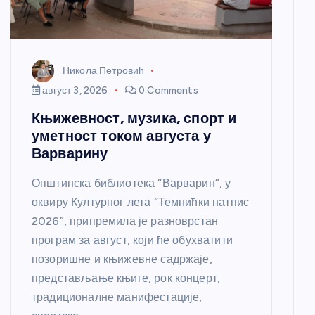
Никола Петровић
август 3, 2026
0 Comments
Књижевност, музика, спорт и
уметност током августа у
Варварину
Општинска библиотека “Варварин”, у
оквиру Културног лета “Темнићки натпис
2026”, припремила је разноврстан
програм за август, који ће обухватити
позоришне и књижевне садржаје,
представљање књиге, рок концерт,
традиционалне манифестације,