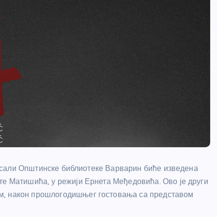
кој сали Општинске библиотеке Варварин биће изведена
те Матишића, у режији Ернета Међедовића. Ово је други
м, након прошлогодишњег гостовања са представом