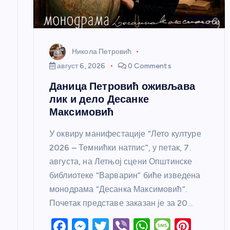
а
н
Никола Петровић
к
август 6, 2026
0 Comments
Даница Петровић оживљава
а
лик и дело Десанке
Максимовић
У оквиру манифестације “Лето културе
2026 – Темнићки натпис”, у петак, 7.
августа, на Летњој сцени Општинске
библиотеке “Варварин” биће изведена
монодрама “Десанка Максимовић”.
Почетак представе заказан је за 20…
F
M
T
Vi
W
M
Pi