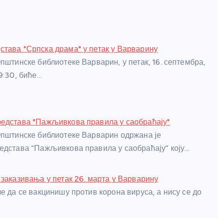
тава "Српска драма" у петак у Варварину
пштинске библиотеке Варварин, у петак, 16. септембра,
9:30, биће…
редстава "Пажљивкова правила у саобраћају"
Општинске библиотеке Варварин одржана је
едстава “Пажљивкова правила у саобраћају” коју…
 заказивања у петак 26. марта у Варварину
е да се вакцинишу против корона вируса, а нису се до