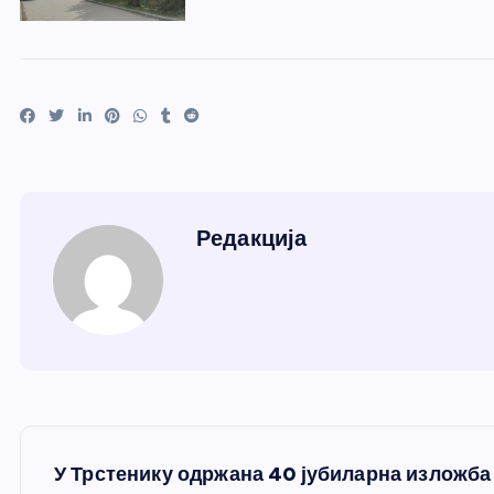
Редакција
К
У Трстенику одржана 40 јубиларна изложба