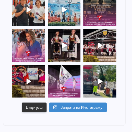
Види још
Запрати на Инстаграму