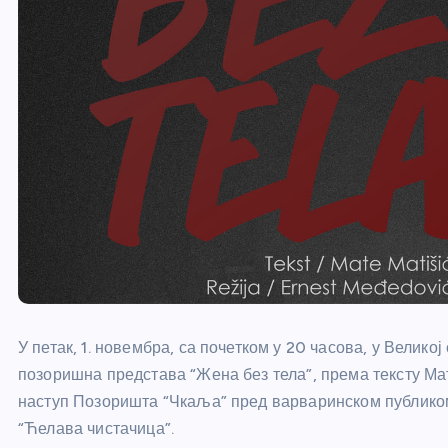
У петак, 1. новембра, са почетком у 20 часова, у Вели
позоришна представа “Жена без тела”, према тексту Ма
наступ Позоришта “Чкаља” пред варваринском публико
“Ћелава чистачица”.