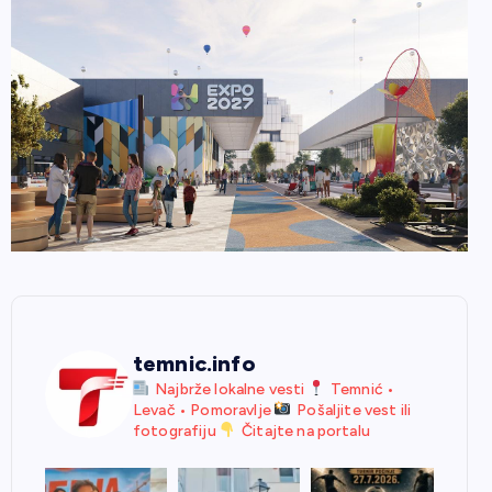
temnic.info
Najbrže lokalne vesti
Temnić •
Levač • Pomoravlje
Pošaljite vest ili
fotografiju
Čitajte na portalu