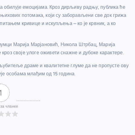
ја обилује емоцијама. Кроз дирљиву радњу, публика ће
 њихових потомака, који су заборављени све док грижа
питањем кривице и искупљења – ко је крвник, а ко
 глумци Марија Марјановић, Никола Штрбац, Марија
роз своје улоге оживети снажне и дубоке карактере.
убитеље драме и квалитетне глуме да не пропусте ову
је особама млађим од 15 година.
1
за чланке