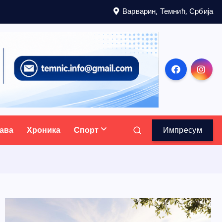
Варварин, Темнић, Србија
ава
Хроника
Спорт
Импресум