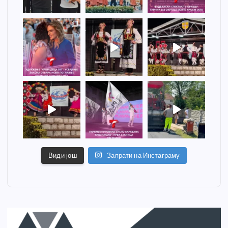
Види још
Запрати на Инстаграму