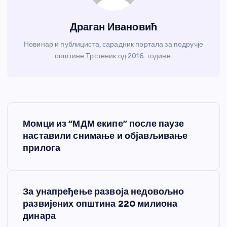
Драган Ивановић
Новинар и публициста, сарадник портала за подручје
општине Трстеник од 2016. године.
К
Момци из “МДМ екипе” после паузе
р
наставили снимање и објављивање
прилога
е
т
За унапређење развоја недовољно
развијених општина 220 милиона
а
динара