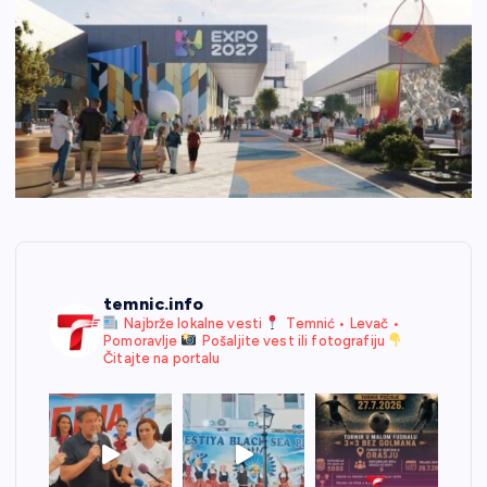
temnic.info
Najbrže lokalne vesti
Temnić • Levač •
Pomoravlje
Pošaljite vest ili fotografiju
Čitajte na portalu