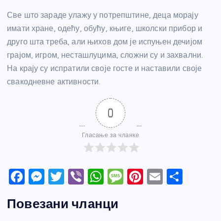
Све што зараде улажу у потрепштине, деца морају
имати хране, одећу, обућу, књиге, школски прибор и
друго шта треба, али њихов дом је испуњен дечијом
грајом, игром, несташлуцима, сложни су и захвални.
На крају су испратили своје госте и наставили своје
свакодневне активности.
0
Гласање за чланке
F
M
T
Vi
W
M
Pi
E
S
a
e
w
b
h
e
nt
m
h
Повезани чланци
c
ss
itt
er
at
ss
er
ail
ar