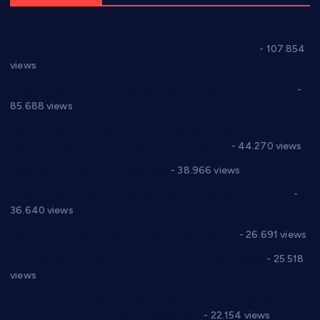
СНС: Осуда говора мржње и насиља над женама
- 107.854
views
Планска искључења електричне енергије за 27.07.2022.
-
85.688 views
Горан Макрагић директор, Ђорђе Бајић спортски
директор новог прволигаша из Варварина
- 44.270 views
Цене на крушевачким пијацама
- 38.966 views
Планска искључења електричне енергије за 19.05.2021.
-
36.640 views
Реконструкција хотела “Плажа” у Варварину
- 26.691 views
Апел за помоћ породици Марковић из Варварина
- 25.518
views
Саопштење и демант Дома здравља “Др Властимир
Годић” на текст који кружи фејсбуком
- 22.154 views