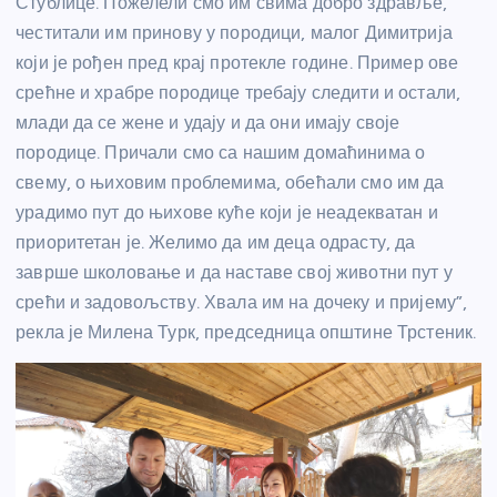
Стублице. Пожелели смо им свима добро здравље,
честитали им принову у породици, малог Димитрија
који је рођен пред крај протекле године. Пример ове
срећне и храбре породице требају следити и остали,
млади да се жене и удају и да они имају своје
породице. Причали смо са нашим домаћинима о
свему, о њиховим проблемима, обећали смо им да
урадимо пут до њихове куће који је неадекватан и
приоритетан је. Желимо да им деца одрасту, да
заврше школовање и да наставе свој животни пут у
срећи и задовољству. Хвала им на дочеку и пријему”,
рекла је Милена Турк, председница општине Трстеник.