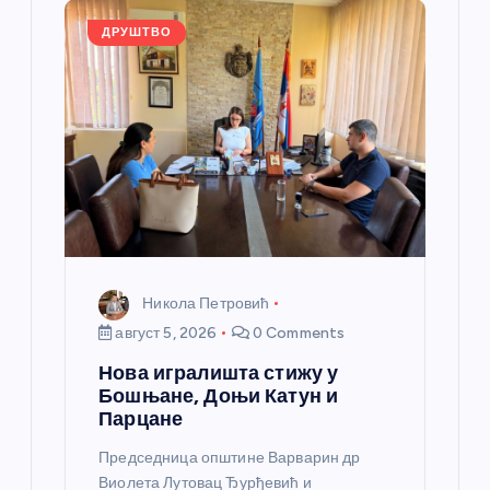
o
er
p
k
ДРУШТВО
Никола Петровић
август 5, 2026
0 Comments
Нова игралишта стижу у
Бошњане, Доњи Катун и
Парцане
Председница општине Варварин др
Виолета Лутовац Ђурђевић и