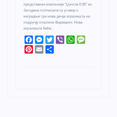
представник компаније “Џунгла 035” из
Јагодине потписали су уговор о
изградњи три нова дечја игралишта на
подручју општине Варварин. Нова
игралишта биће…
F
M
T
Vi
W
M
a
e
w
b
h
e
Pi
E
S
c
ss
itt
er
at
ss
nt
m
h
e
e
er
s
a
er
ail
ar
b
n
A
g
e
e
o
g
p
e
st
o
er
p
k