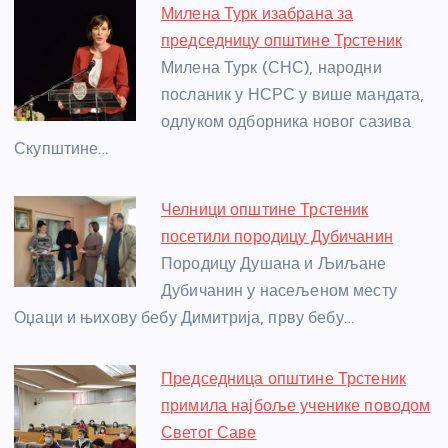
e
e
er
s
a
e
e
Милена Турк изабрана за
b
n
A
g
st
председницу општине Трстеник
o
g
p
e
Милена Турк (СНС), народни
o
er
p
посланик у НСРС у више мандата,
одлуком одборника новог сазива
k
Скупштине…
Челници општине Трстеник
посетили породицу Дубичанин
Породицу Душана и Љиљане
Дубичанин у насељеном месту
Оџаци и њихову бебу Димитрија, прву бебу…
Председница општине Трстеник
примила најбоље ученике поводом
Светог Саве