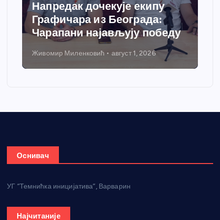
Напредак дочекује екипу
Графичара из Београда:
Чарапани најављују победу
Живомир Миленковић
август 1, 2026
Оснивач
УГ “Темнићка иницијатива”, Варварин
Најчитаније