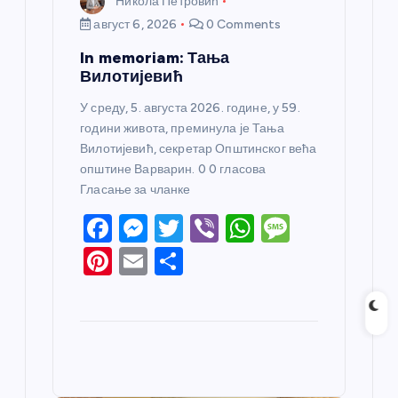
Никола Петровић
август 6, 2026
0 Comments
In memoriam: Тања
Вилотијевић
У среду, 5. августа 2026. године, у 59.
години живота, преминула је Тања
Вилотијевић, секретар Општинског већа
општине Варварин. 0 0 гласова
Гласање за чланке
F
M
T
Vi
W
M
a
e
w
b
h
e
Pi
E
S
c
ss
itt
er
at
ss
nt
m
h
e
e
er
s
a
er
ail
ar
b
n
A
g
e
e
o
g
p
e
st