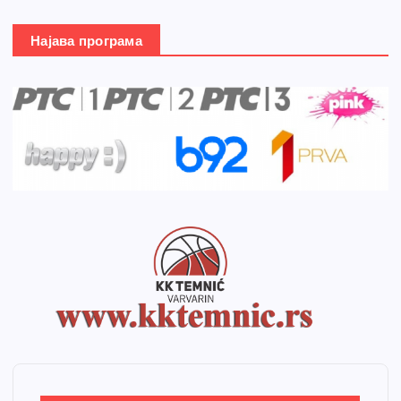
Најава програма