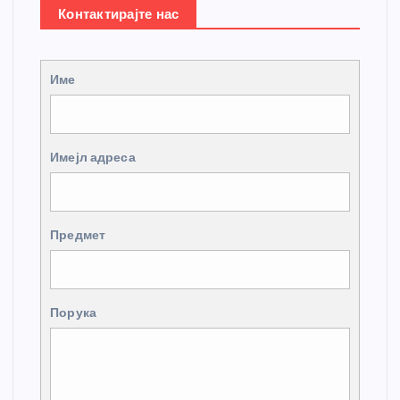
Контактирајте нас
Име
Имејл адреса
Предмет
Порука