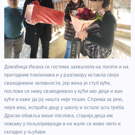
Домаћица Ивана се гостима захвалила на посети и на
пригодним поклонима и у разговору истакла своје
свакодневне активности, јер жена је стуб куће,
послови се нижу свакодневно у кући око деце и ван
куће и каже да јој ништа није тешко. Спрема за јело,
пере веш, испраћа децу у школу и остало шта треба.
Драган обавља више послова, старија деца им
помажу у пољопривреди и не жале се живе лепо и
складно у љубави.