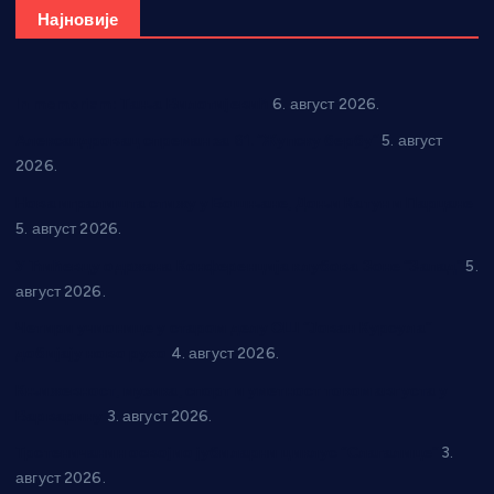
Најновије
In memoriam: Тања Вилотијевић
6. август 2026.
Александровац спреман за 61. “Жупску бербу”
5. август
2026.
Нова игралишта стижу у Бошњане, Доњи Катун и Парцане
5. август 2026.
У Ћићевцу одржана Конференција клубова Зоне “Запад”
5.
август 2026.
Четири учионице у старом делу ОШ “Јован Курсула”
добијају ново рухо
4. август 2026.
Књижевност, музика, спорт и уметност током августа у
Варварину
3. август 2026.
Трстеничанин освојио јубиларни циклус “Слагалице”
3.
август 2026.