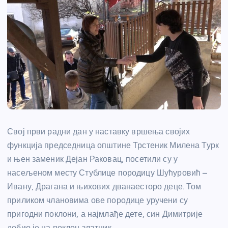
Свој први радни дан у наставку вршења својих
функција председница општине Трстеник Милена Турк
и њен заменик Дејан Раковац, посетили су у
насељеном месту Стублице породицу Шућуровић –
Ивану, Драгана и њихових дванаесторо деце. Том
приликом члановима ове породице уручени су
пригодни поклони, а најмлађе дете, син Димитрије
добио је на поклон златник.