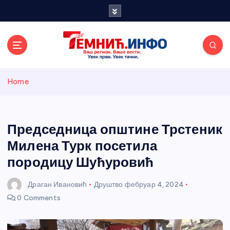
S
k
i
p
t
o
Темнићки
c
Home
o
n
информативн
t
e
Председница општине Трстеник
и портал
n
Милена Турк посетила
t
породицу Шућуровић
Драган Ивановић
Друштво
фебруар 4, 2024
0 Comments