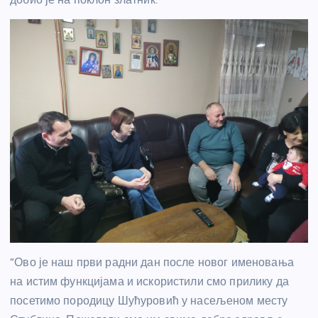
“Ово је наш први радни дан после новог именовања
на истим функцијама и искористили смо прилику да
посетимо породицу Шућуровић у насељеном месту