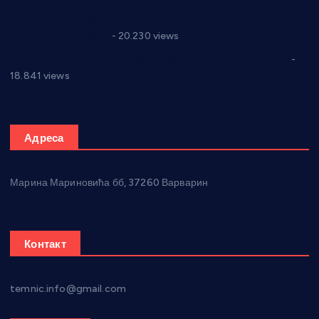
Јелена Вујић-Обрадовић представник Александровца у
Парламенту Србије
- 20.230 views
Откривена илегална штампарија новца код Варварина
-
18.841 views
Адреса
Марина Мариновића бб, 37260 Варварин
Контакт
temnic.info@gmail.com