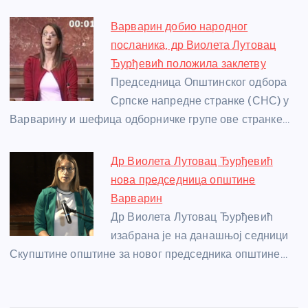
Варварин добио народног
посланика, др Виолета Лутовац
Ђурђевић положила заклетву
Председница Општинског одбора
Српске напредне странке (СНС) у
Варварину и шефица одборничке групе ове странке…
Др Виолета Лутовац Ђурђевић
нова председница општине
Варварин
Др Виолета Лутовац Ђурђевић
изабрана је на данашњој седници
Скупштине општине за новог председника општине…