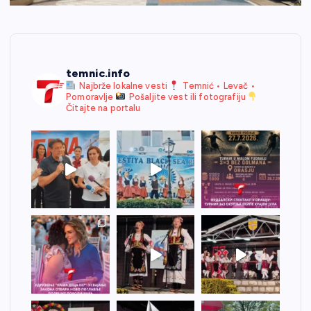
temnic.info
Najbrže lokalne vesti
Temnić • Levač •
Pomoravlje
Pošaljite vest ili fotografiju
Čitajte na portalu