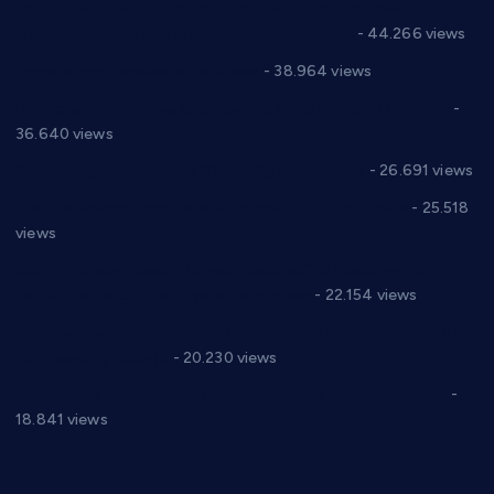
Горан Макрагић директор, Ђорђе Бајић спортски
директор новог прволигаша из Варварина
- 44.266 views
Цене на крушевачким пијацама
- 38.964 views
Планска искључења електричне енергије за 19.05.2021.
-
36.640 views
Реконструкција хотела “Плажа” у Варварину
- 26.691 views
Апел за помоћ породици Марковић из Варварина
- 25.518
views
Саопштење и демант Дома здравља “Др Властимир
Годић” на текст који кружи фејсбуком
- 22.154 views
Јелена Вујић-Обрадовић представник Александровца у
Парламенту Србије
- 20.230 views
Откривена илегална штампарија новца код Варварина
-
18.841 views