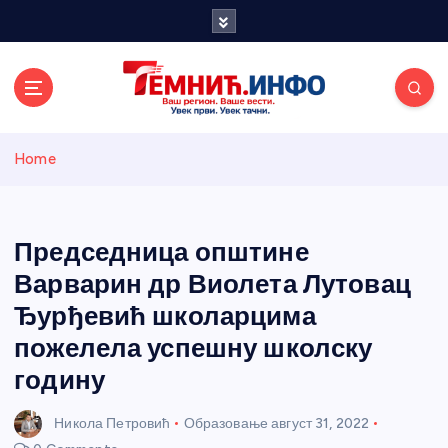
S
k
i
p
t
o
Темнићки
c
Home
o
n
информативн
t
e
Председница општине
и портал
n
Варварин др Виолета Лутовац
t
Ђурђевић школарцима
пожелела успешну школску
годину
Никола Петровић
Образовање
август 31, 2022