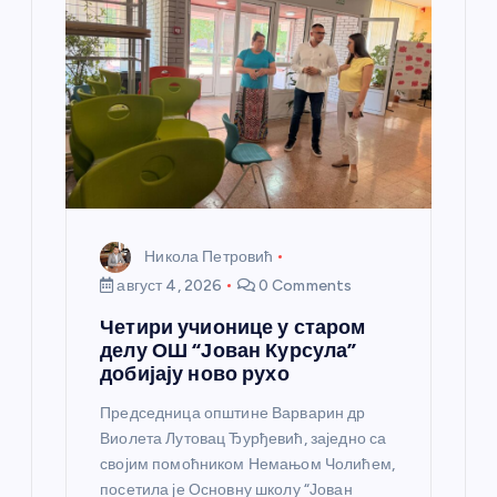
а
н
к
а
Никола Петровић
август 4, 2026
0 Comments
Четири учионице у старом
делу ОШ “Јован Курсула”
добијају ново рухо
Председница општине Варварин др
Виолета Лутовац Ђурђевић, заједно са
својим помоћником Немањом Чолићем,
посетила је Основну школу “Јован