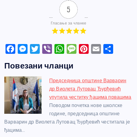
5
Гласање за чланке
F
M
T
Vi
W
M
Pi
E
S
a
e
w
b
h
e
nt
m
h
Повезани чланци
c
ss
itt
er
at
ss
er
ail
ar
e
e
er
s
a
e
e
Председница општине Варварин
b
n
A
g
st
др Виолета Лутовац Ђурђевић
o
g
p
e
упутила честитку ђацима првацима
o
er
p
Поводом почетка нове школске
године, председница општине
k
Варварин др Виолета Лутовац Ђурђевић честитала је
ђацима…