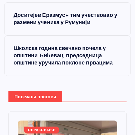
К
Доситејев Еразмус+ тим учествовао у
р
размени ученика у Румунији
е
Школска година свечано почела у
т
општини Ћићевац, председница
општине уручила поклоне првацима
а
њ
е
Повезани постови
ч
л
ОБРАЗОВАЊЕ