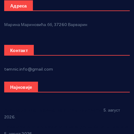
Адреса
Марина Мариновића бб, 37260 Варварин
Контакт
temnic.info@gmail.com
Најновије
Александровац спреман за 61. “Жупску бербу”
5. август
2026.
Нова игралишта стижу у Бошњане, Доњи Катун и Парцане