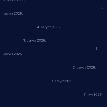
5. август 2026.
У Ћићевцу одржана Конференција клубова Зоне “Запад”
5.
август 2026.
Четири учионице у старом делу ОШ “Јован Курсула”
добијају ново рухо
4. август 2026.
Књижевност, музика, спорт и уметност током августа у
Варварину
3. август 2026.
Трстеничанин освојио јубиларни циклус “Слагалице”
3.
август 2026.
Делегација Крушевца на прослави Дана Липецка у Русији:
Унапређење сарадње у свим областима
2. август 2026.
Напредак дочекује екипу Графичара из Београда:
Чарапани најављују победу
1. август 2026.
Ражањ промовисао домаћу производњу на
традиционалној манифестацији “Дани купине”
31. јул 2026.