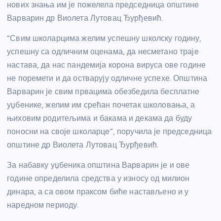
нових знања им је пожелела председница општине
Варварин др Виолета Лутовац Ђурђевић.
“Свим школарцима желим успешну школску годину,
успешну са одличним оценама, да несметано траје
настава, да нас пандемија корона вируса ове године
не поремети и да остварују одличне успехе. Општина
Варварин је свим првацима обезбедила бесплатне
уџбенике, желим им срећан почетак школовања, а
њиховим родитељима и бакама и декама да буду
поносни на своје школарце”, поручила је председница
општине др Виолета Лутовац Ђурђевић.
За набавку уџбеника општина Варварин је и ове
године определила средства у износу од милион
динара, а са овом праксом биће настављено и у
наредном периоду.