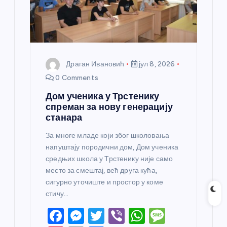
Драган Ивановић
јул 8, 2026
0 Comments
Дом ученика у Трстенику
спреман за нову генерацију
станара
За многе младе који због школовања
напуштају породични дом, Дом ученика
средњих школа у Трстенику није само
место за смештај, већ друга кућа,
сигурно уточиште и простор у коме
стичу…
F
M
T
Vi
W
M