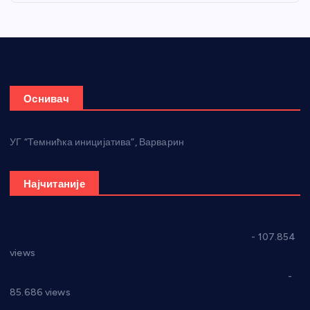
Оснивач
УГ “Темнићка иницијатива”, Варварин
Најчитаније
СНС: Осуда говора мржње и насиља над женама
- 107.854
views
Планска искључења електричне енергије за 27.07.2022.
-
85.686 views