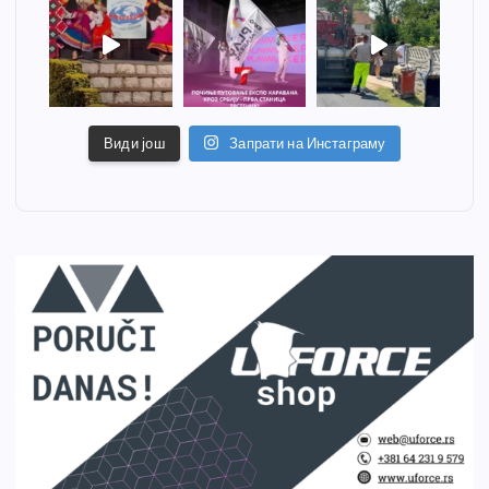
Види још
Запрати на Инстаграму