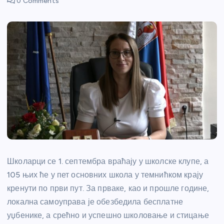
0 Comments
Школарци се 1. септембра враћају у школске клупе, а
105 њих ће у пет основних школа у темнићком крају
кренути по први пут. За прваке, као и прошле године,
локална самоуправа је обезбедила бесплатне
уџбенике, а срећно и успешно школовање и стицање