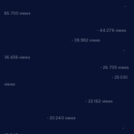
Планска искључења електричне енергије за 27.07.2022.
-
85.700 views
Горан Макрагић директор, Ђорђе Бајић спортски
директор новог прволигаша из Варварина
- 44.276 views
Цене на крушевачким пијацама
- 38.982 views
Планска искључења електричне енергије за 19.05.2021.
-
36.656 views
Реконструкција хотела “Плажа” у Варварину
- 26.705 views
Апел за помоћ породици Марковић из Варварина
- 25.530
views
Саопштење и демант Дома здравља “Др Властимир
Годић” на текст који кружи фејсбуком
- 22.162 views
Јелена Вујић-Обрадовић представник Александровца у
Парламенту Србије
- 20.240 views
Откривена илегална штампарија новца код Варварина
-