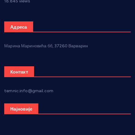
18.845 views
Адреса
Марина Мариновића бб, 37260 Варварин
Контакт
temnic.info@gmail.com
Најновије
Вражогрнци чувају традицију: “Михољски сусрети села”