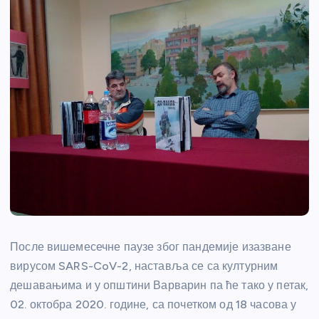
После вишемесечне паузе због пандемије изазване
вирусом SARS-CoV-2, наставља се са културним
дешавањима и у општини Варварин па ће тако у петак,
02. октобра 2020. године, са почетком од 18 часова у