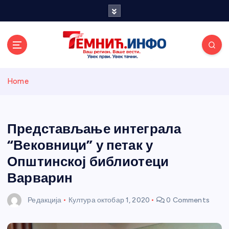
S
k
i
p
t
o
Темнићки
c
Home
o
n
информативн
t
e
Представљање интеграла
и портал
n
“Вековници” у петак у
t
Општинској библиотеци
Варварин
Редакција
Култура
октобар 1, 2020
0 Comments