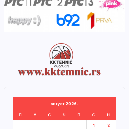
август 2026.
П
У
С
Ч
П
С
Н
1
2