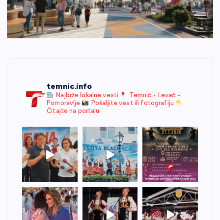
temnic.info
Najbrže lokalne vesti
Temnić • Levač •
Pomoravlje
Pošaljite vest ili fotografiju
Čitajte na portalu