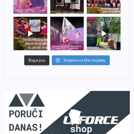
Види још
Запрати на Инстаграму