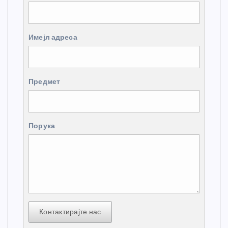
Имејл адреса
Предмет
Порука
Контактирајте нас