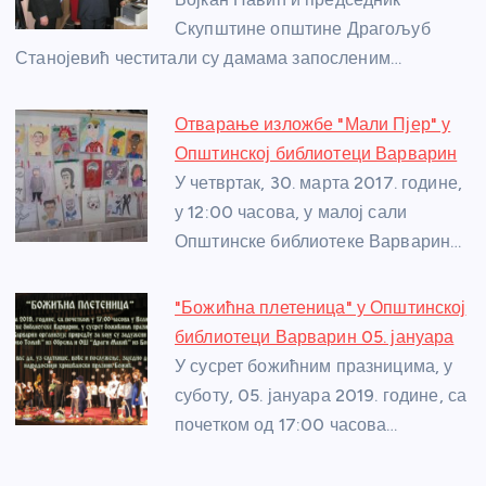
o
er
p
Скупштине општине Драгољуб
k
Станојевић честитали су дамама запосленим…
Отварање изложбе "Мали Пјер" у
Општинској библиотеци Варварин
У четвртак, 30. марта 2017. године,
у 12:00 часова, у малој сали
Општинске библиотеке Варварин…
"Божићна плетеница" у Општинској
библиотеци Варварин 05. јануара
У сусрет божићним празницима, у
суботу, 05. јануара 2019. године, са
почетком од 17:00 часова…