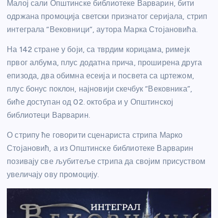
Малој сали Општинске библиотеке Варварин, бити
одржана промоција светски признатог серијала, стрип
интеграла “Вековници”, аутора Марка Стојановића.
На 142 стране у боји, са тврдим корицама, римејк
првог албума, плус додатна прича, проширена друга
епизода, два обимна есеија и посвета са цртежом,
плус бонус поклон, најновији скечбук “Вековника”,
биће доступан од 02. октобра и у Општинској
библиотеци Варварин.
О стрипу ће говорити сценариста стрипа Марко
Стојановић, а из Општинске библиотеке Варварин
позивају све љубитеље стрипа да својим присуством
увеличају ову промоцију.