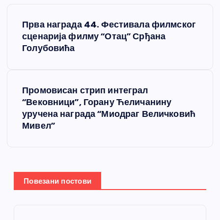
К
Прва награда 44. Фестивала филмског
р
сценарија филму “Отац” Срђана
Голубовића
е
т
Промовисан стрип интеграл
“Вековници”, Горану Ћеличанину
а
уручена награда “Миодраг Величковић
Мивел”
њ
е
ч
Повезани постови
л