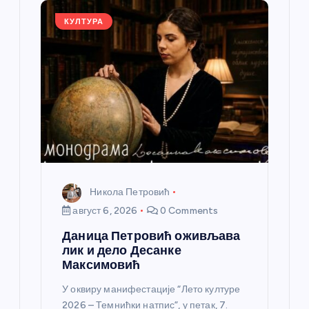
а
КУЛТУРА
н
к
а
Никола Петровић
август 6, 2026
0 Comments
Даница Петровић оживљава
лик и дело Десанке
Максимовић
У оквиру манифестације “Лето културе
2026 – Темнићки натпис”, у петак, 7.