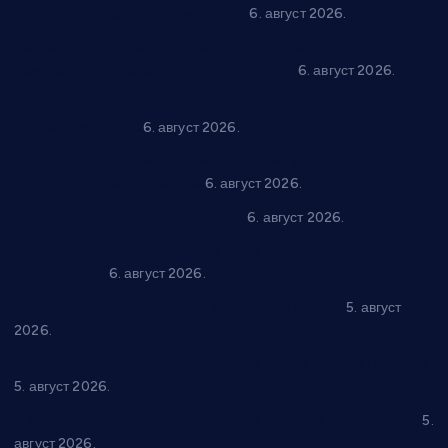
уз спортска надметања и забаву
6. август 2026.
Варварин подржао 25 нових предузетника: За
самозапошљавање по 380.000 динара
6. август 2026.
“Трстеник на Морави” од 10. до 16. августа: Богат програм
за све генерације
6. август 2026.
“Да се ради и гради по твом”: Трстеник улаже 4 милиона
динара у пројекте грађана
6. август 2026.
In memoriam: Тања Вилотијевић
6. август 2026.
Даница Петровић оживљава лик и дело Десанке
Максимовић
6. август 2026.
Александровац спреман за 61. “Жупску бербу”
5. август
2026.
Нова игралишта стижу у Бошњане, Доњи Катун и Парцане
5. август 2026.
У Ћићевцу одржана Конференција клубова Зоне “Запад”
5.
август 2026.