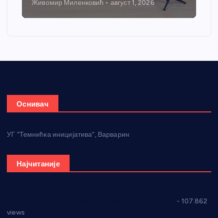
Живомир Миленковић
август 1, 2026
Оснивач
УГ “Темнићка иницијатива”, Варварин
Најчитаније
СНС: Осуда говора мржње и насиља над женама
- 107.862
views