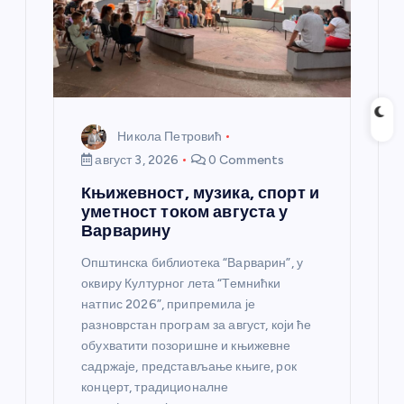
Никола Петровић
август 3, 2026
0 Comments
Књижевност, музика, спорт и
уметност током августа у
Варварину
Општинска библиотека “Варварин”, у
оквиру Културног лета “Темнићки
натпис 2026”, припремила је
разноврстан програм за август, који ће
обухватити позоришне и књижевне
садржаје, представљање књиге, рок
концерт, традиционалне