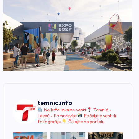
temnic.info
Najbrže lokalne vesti
Temnić •
Levač • Pomoravlje
Pošaljite vest ili
fotografiju
Čitajte na portalu