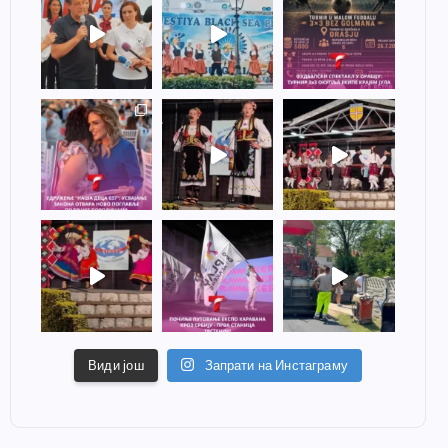
Види још
Запрати на Инстаграму