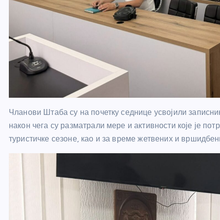
Чланови Штаба су на почетку седнице усвојили записни
након чега су разматрали мере и активности које је по
туристичке сезоне, као и за време жетвених и вршидбен