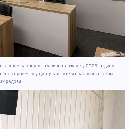
к са прве ванредне седнице одржане у 2026. години,
требно спровести у циљу заштите и спасавања током
их радова.