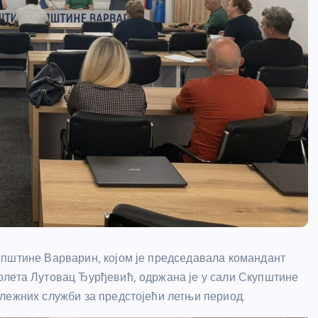
општине Варварин, којом је председавала командант
олета Лутовац Ђурђевић, одржана је у сали Скупштине
лежних служби за предстојећи летњи период.