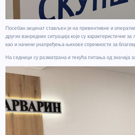
Посебан акценат стављен је на превентивне и операти
других ванредних ситуација које су карактеристичне за
као и начини унапређења њихове спремности за благов
На седници су разматрана и текућа питања од значаја 