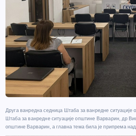
Друга ванредна седница Штаба за ванредне ситуације 
Штаба за ванредне ситуације општине Варварин, др Ви
општине Варварин, а главна тема била је припрема над