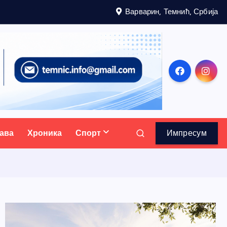
Варварин, Темнић, Србија
ава
Хроника
Спорт
Импресум