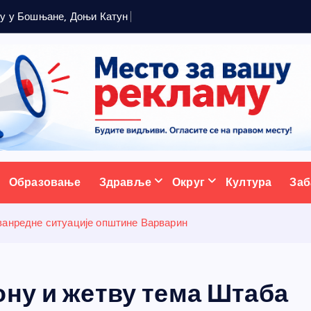
ж
у
у
Б
о
ш
њ
а
н
е
,
Д
о
њ
и
К
а
т
у
н
и
П
а
р
ц
а
н
е
ативни портал
Образовање
Здравље
Округ
Култура
Заб
ванредне ситуације општине Варварин
ону и жетву тема Штаба