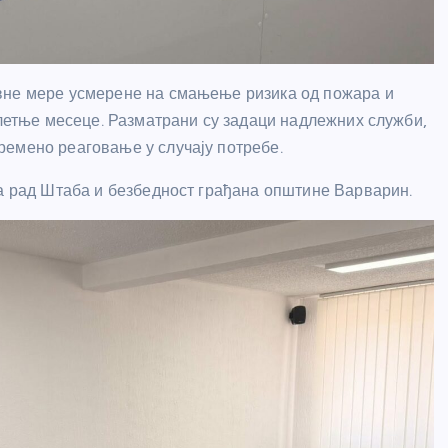
вне мере усмерене на смањење ризика од пожара и
 летње месеце. Разматрани су задаци надлежних служби,
ремено реаговање у случају потребе.
за рад Штаба и безбедност грађана општине Варварин.